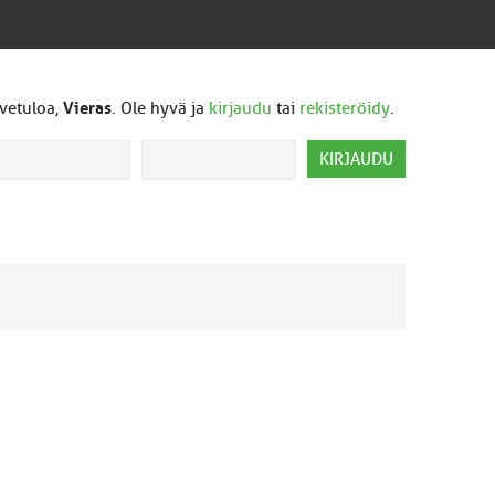
vetuloa,
Vieras
. Ole hyvä ja
kirjaudu
tai
rekisteröidy
.