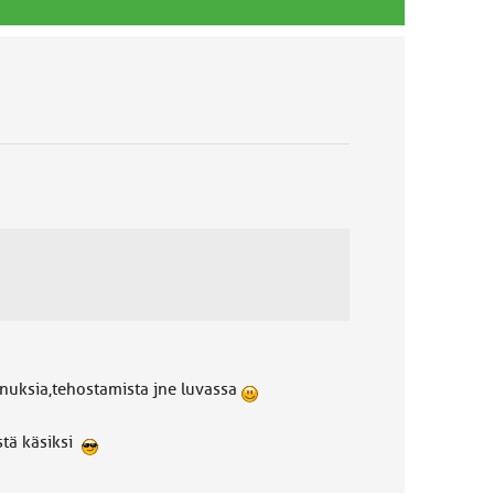
nnuksia,tehostamista jne luvassa
stä käsiksi