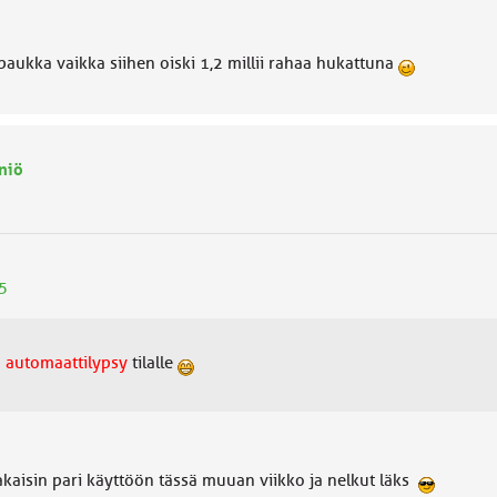
 paukka vaikka siihen oiski 1,2 millii rahaa hukattuna
niö
5
a
automaattilypsy
tilalle
akaisin pari käyttöön tässä muuan viikko ja nelkut läks