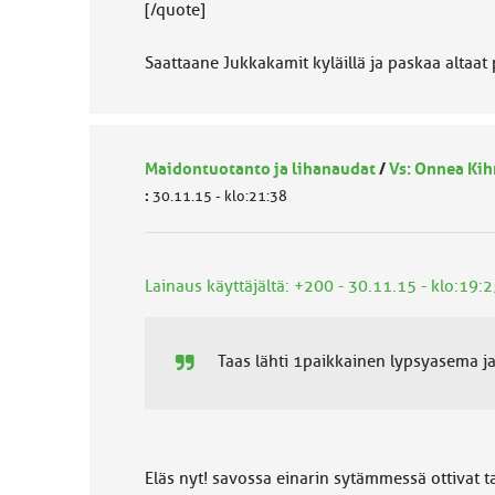
[/quote]
Saattaane Jukkakamit kyläillä ja paskaa altaat
Maidontuotanto ja lihanaudat
/
Vs: Onnea Kih
:
30.11.15 - klo:21:38
Lainaus käyttäjältä: +200 - 30.11.15 - klo:19:2
Taas lähti 1paikkainen lypsyasema j
Eläs nyt! savossa einarin sytämmessä ottivat t