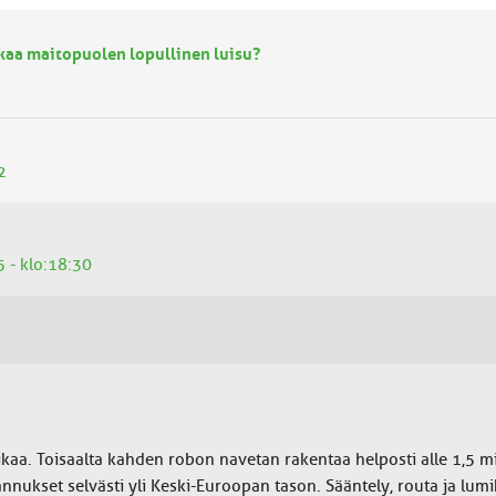
lkaa maitopuolen lopullinen luisu?
2
5 - klo:18:30
liikaa. Toisaalta kahden robon navetan rakentaa helposti alle 1,5 
nnukset selvästi yli Keski-Euroopan tason. Sääntely, routa ja lum