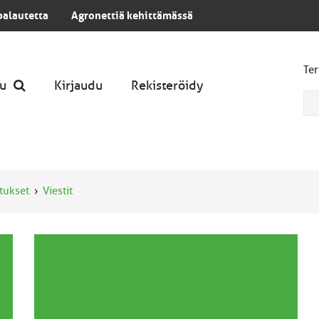
palautetta
Agronettiä kehittämässä
Ter
u
Kirjaudu
Rekisteröidy
itukset
Viestit