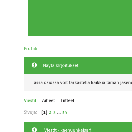
Profiili
Näytä kirjoitukset
Tässä osiossa voit tarkastella kaikkia tämän jäsenen
Viestit
Aiheet
Liitteet
Sivuja:
[
1
]
2
3
...
35
Viestit - kaenuunkeisari