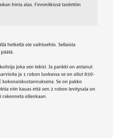
ikan hinta alas. Finnmilkissä taidettiin
lä hetkellä ole vaihtoehto. Sellaista
 päätä.
oitsija joka sen tekisi. Ja pankki on antanut
arvioita ja 1 robon luokassa se on ollut 650-
 1m€ kokonaiskustannuksena. Se on pakko
ektia niin kauas että sen 2 robon levitysala on
ei rakenneta ollenkaan.