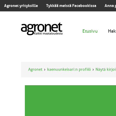
Agronet yrityksille
Tykkää meistä Facebookissa
Anna 
Etusivu
Hak
Agronet
kaenuunkeisari:n profiili
Näytä kirjo