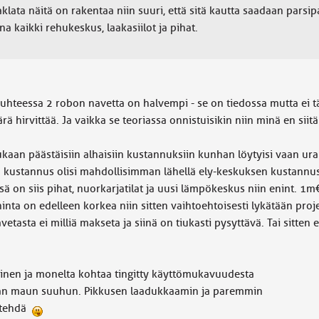
klata näitä on rakentaa niin suuri, että sitä kautta saadaan parsipa
 kaikki rehukeskus, laakasiilot ja pihat.
suhteessa 2 robon navetta on halvempi - se on tiedossa mutta ei täl
ärä hirvittää. Ja vaikka se teoriassa onnistuisikin niin minä en siitä
kaan päästäisiin alhaisiin kustannuksiin kunhan löytyisi vaan urak
va kustannus olisi mahdollisimman lähellä ely-keskuksen kustannus
ssä on siis pihat, nuorkarjatilat ja uusi lämpökeskus niin enint.
 hinta on edelleen korkea niin sitten vaihtoehtoisesti lykätään proj
etasta ei milliä makseta ja siinä on tiukasti pysyttävä. Tai sitten 
käinen ja monelta kohtaa tingitty käyttömukavuudesta
kan maun suuhun. Pikkusen laadukkaamin ja paremmin
a tehdä