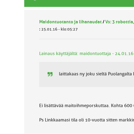
Maidontuotanto ja lihanaudat
/
Vs: 3 robotti
:
25.01.16 - klo:05:27
Lainaus käyttäjältä: maidontuottaja - 24.01.16
laittakaas ny joku sieltä Puolangalt
Ei lisättävää maitoihmeporskuttaa. Kohta 600 0
Ps Linkkaamasi tila oli 10-vuotta sitten markk