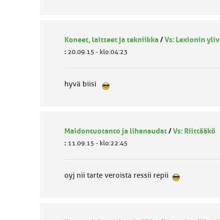
Koneet, laitteet ja tekniikka
/
Vs: Lexionin yli
:
20.09.15 - klo:04:23
hyvä biisi
Maidontuotanto ja lihanaudat
/
Vs: Riittääkö
:
11.09.15 - klo:22:45
oyj nii tarte veroista ressii repii