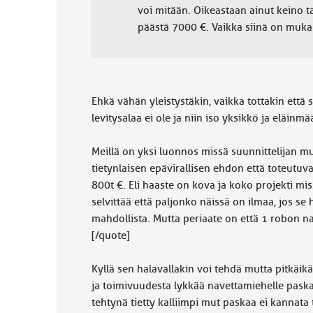
voi mitään. Oikeastaan ainut keino ta
päästä 7000 €. Vaikka siinä on mukana
Ehkä vähän yleistystäkin, vaikka tottakin että 
levitysalaa ei ole ja niin iso yksikkö ja eläinmä
Meillä on yksi luonnos missä suunnittelijan mu
tietynlaisen epävirallisen ehdon että toteutu
800t €. Eli haaste on kova ja koko projekti mi
selvittää että paljonko näissä on ilmaa, jos se
mahdollista. Mutta periaate on että 1 robon nav
[/quote]
Kyllä sen halavallakin voi tehdä mutta pitkäi
ja toimivuudesta lykkää navettamiehelle pas
tehtynä tietty kalliimpi mut paskaa ei kannat