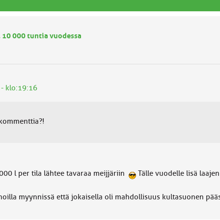
a, 10 000 tuntia vuodessa
 - klo:19:16
a kommenttia?!
00 l per tila lähtee tavaraa meijjäriin
Tälle vuodelle lisä laaje
inoilla myynnissä että jokaisella oli mahdollisuus kultasuonen pää