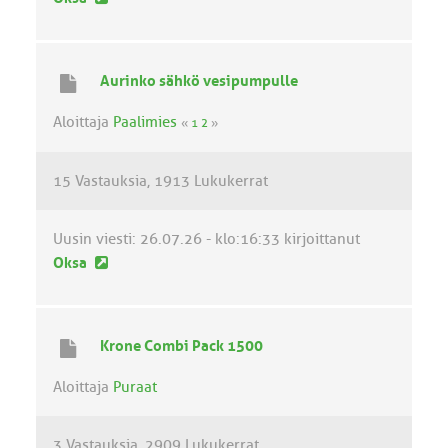
u
s
i
Aurinko sähkö vesipumpulle
n
v
Aloittaja
Paalimies
«
1
2
»
i
e
15 Vastauksia
1913 Lukukerrat
s
t
i
Uusin viesti:
26.07.26 - klo:16:33
kirjoittanut
U
Oksa
u
s
i
Krone Combi Pack 1500
n
v
Aloittaja
Puraat
i
e
3 Vastauksia
2909 Lukukerrat