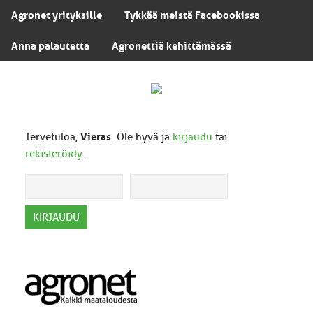
Agronet yrityksille
Tykkää meistä Facebookissa
Anna palautetta
Agronettiä kehittämässä
Tervetuloa,
Vieras
. Ole hyvä ja
kirjaudu
tai
rekisteröidy
.