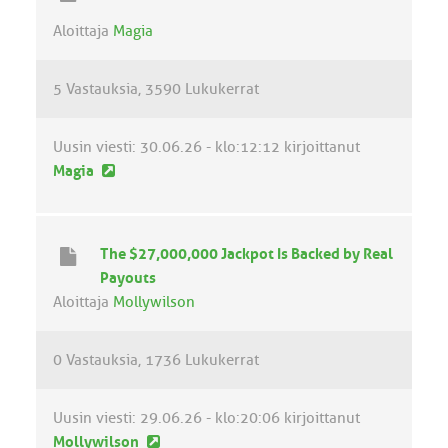
n
v
Aloittaja
Magia
i
e
5 Vastauksia
3590 Lukukerrat
s
t
i
Uusin viesti:
30.06.26 - klo:12:12
kirjoittanut
U
Magia
u
s
i
The $27,000,000 Jackpot Is Backed by Real
n
Payouts
v
Aloittaja
Mollywilson
i
e
0 Vastauksia
1736 Lukukerrat
s
t
i
Uusin viesti:
29.06.26 - klo:20:06
kirjoittanut
U
Mollywilson