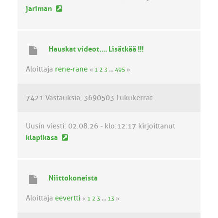
U
jariman
u
s
i
Hauskat videot.... Lisätkää !!!
n
v
Aloittaja
rene-rane
«
1
2
3
...
495
»
i
e
7421 Vastauksia
3690503 Lukukerrat
s
t
i
Uusin viesti:
02.08.26 - klo:12:17
kirjoittanut
U
klapikasa
u
s
i
Niittokoneista
n
v
Aloittaja
eevertti
«
1
2
3
...
13
»
i