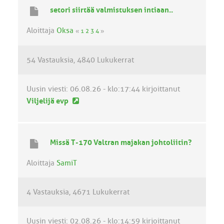
i
setori siirtää valmistuksen intiaan..
n
v
Aloittaja
Oksa
«
1
2
3
4
»
i
e
54 Vastauksia
4840 Lukukerrat
s
t
i
Uusin viesti:
06.08.26 - klo:17:44
kirjoittanut
U
Viljelijä evp
u
s
i
Missä T-170 Valtran majakan johtoliitin?
n
v
Aloittaja
SamiT
i
e
4 Vastauksia
4671 Lukukerrat
s
t
i
Uusin viesti:
02.08.26 - klo:14:59
kirjoittanut