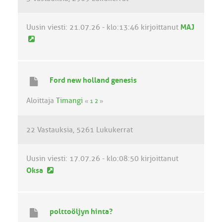
s
t
i
Uusin viesti:
21.07.26 - klo:13:46
kirjoittanut
MAJ
U
u
s
i
Ford new holland genesis
n
v
Aloittaja
Timangi
«
1
2
»
i
e
22 Vastauksia
5261 Lukukerrat
s
t
i
Uusin viesti:
17.07.26 - klo:08:50
kirjoittanut
U
Oksa
u
s
i
polttoöljyn hinta?
n