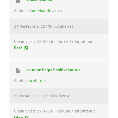
koukkuvaunut
n
v
Aloittaja
landehande
«
1
2
»
i
e
17 Vastauksia
10550 Lukukerrat
s
t
i
Uusin viesti:
28.07.26 - klo:15:51
kirjoittanut
U
Pesä
u
s
i
valot on halpa henkivakuutus
n
v
Aloittaja
icefarmer
i
e
10 Vastauksia
1331 Lukukerrat
s
t
i
Uusin viesti:
27.07.26 - klo:09:04
kirjoittanut
U
Oksa