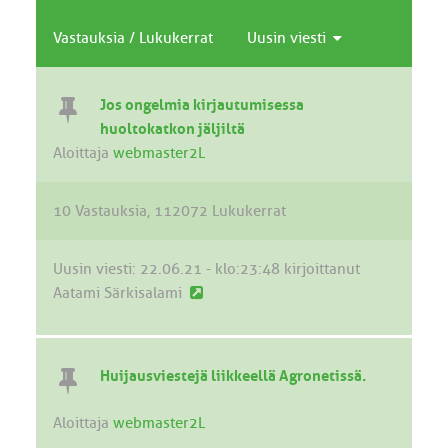
Vastauksia
/
Lukukerrat
Uusin viesti
Jos ongelmia kirjautumisessa
huoltokatkon jäljiltä
Aloittaja
webmaster2L
10 Vastauksia
112072 Lukukerrat
Uusin viesti:
22.06.21 - klo:23:48
kirjoittanut
U
Aatami Särkisalami
u
s
i
Huijausviestejä liikkeellä Agronetissä.
n
v
Aloittaja
webmaster2L
i