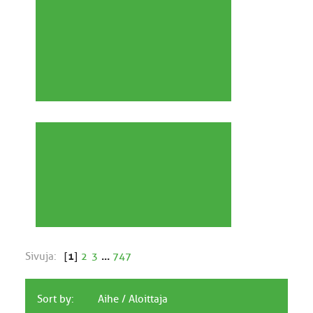
Sivuja:
[
1
]
2
3
...
747
Sort by:
Aihe
/
Aloittaja