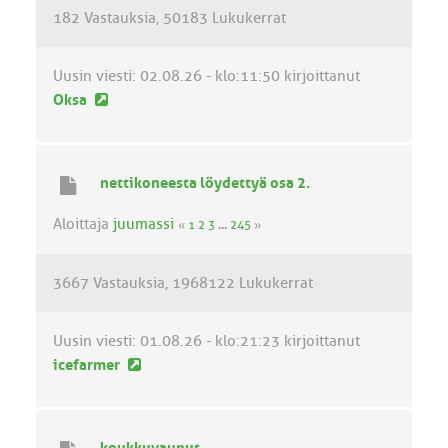
e
182 Vastauksia
50183 Lukukerrat
s
t
i
Uusin viesti:
02.08.26 - klo:11:50
kirjoittanut
U
Oksa
u
s
i
nettikoneesta löydettyä osa 2.
n
v
Aloittaja
juumassi
«
1
2
3
...
245
»
i
e
3667 Vastauksia
1968122 Lukukerrat
s
t
i
Uusin viesti:
01.08.26 - klo:21:23
kirjoittanut
U
icefarmer
u
s
i