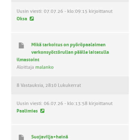
t
i
Uusin viesti:
07.07.26 - klo:09:15
kirjoittanut
U
Oksa
u
s
i
Mikä tarkoitus on pyöröpaalaimen
n
verkonsyöttörullan päälle laitetulla
v
ilmastoint
i
Aloittaja
malanko
e
s
8 Vastauksia
2810 Lukukerrat
t
i
Uusin viesti:
06.07.26 - klo:13:58
kirjoittanut
U
Paalimies
u
s
i
Suojavilja+heinä