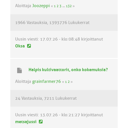
v
Aloittaja
Joozeppi
«
1
2
3
...
132
»
i
e
1966 Vastauksia
1393776 Lukukerrat
s
t
i
Uusin viesti:
17.07.26 - klo:08:48
kirjoittanut
U
Oksa
u
s
i
Halpis kultivaattorit, onko kokemuksia?
n
v
Aloittaja
grainfarmer76
«
1
2
»
i
e
24 Vastauksia
7211 Lukukerrat
s
t
i
Uusin viesti:
13.07.26 - klo:21:27
kirjoittanut
U
metsajussi