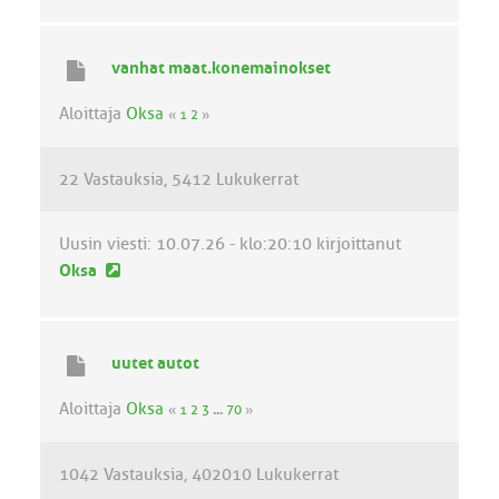
u
s
i
vanhat maat.konemainokset
n
v
Aloittaja
Oksa
«
1
2
»
i
e
22 Vastauksia
5412 Lukukerrat
s
t
i
Uusin viesti:
10.07.26 - klo:20:10
kirjoittanut
U
Oksa
u
s
i
uutet autot
n
v
Aloittaja
Oksa
«
1
2
3
...
70
»
i
e
1042 Vastauksia
402010 Lukukerrat
s