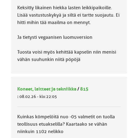
Keksitty likainen hiekka lasten leikkipaikoille.
Lisää vastustuskykyä ja siltä ei tartte suojautu. Ei
hitti mihin tää maailma on mennyt.
Ja tietysti vegaanisen luomuversion
Tuosta voisi myös kehittää kapselin niin menisi
vähän suuhunkin niitä pöpöjä
Koneet, laitteet ja tekniikka
/
815
:
08.02.26 - klo:22:05
Kuinkas kömpelöitä nuo -05 valmetit on tuolla
teollisuus etuakselilla? Kaartaako se vähän
niinkuin 1102 nelikko