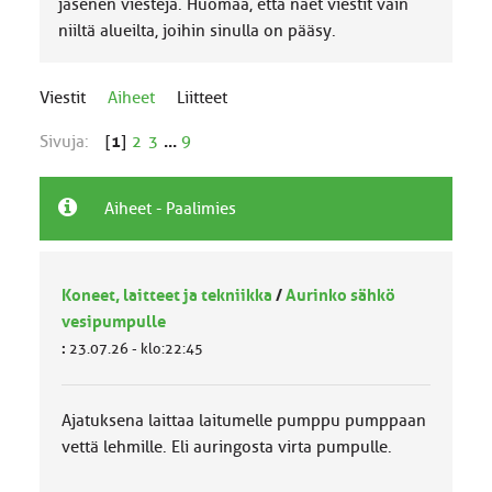
jäsenen viestejä. Huomaa, että näet viestit vain
niiltä alueilta, joihin sinulla on pääsy.
Viestit
Aiheet
Liitteet
Sivuja:
[
1
]
2
3
...
9
Aiheet - Paalimies
Koneet, laitteet ja tekniikka
/
Aurinko sähkö
vesipumpulle
:
23.07.26 - klo:22:45
Ajatuksena laittaa laitumelle pumppu pumppaan
vettä lehmille. Eli auringosta virta pumpulle.