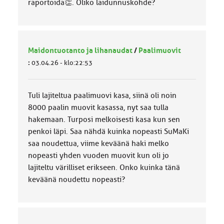
raportoida👏. Oliko laidunnuskohde?
Maidontuotanto ja lihanaudat
/
Paalimuovit
:
03.04.26 - klo:22:53
Tuli lajiteltua paalimuovi kasa, siinä oli noin
8000 paalin muovit kasassa, nyt saa tulla
hakemaan. Turposi melkoisesti kasa kun sen
penkoi läpi. Saa nähdä kuinka nopeasti SuMaKi
saa noudettua, viime keväänä haki melko
nopeasti yhden vuoden muovit kun oli jo
lajiteltu värilliset erikseen. Onko kuinka tänä
keväänä noudettu nopeasti?