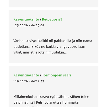
Kasvintuotanto
/
Katovuosi??
:
25.04.26 - klo:23:09
Vanhat suviyöt kaikki oli pakkasella ja niin nämä
uudetkin… Eikös ne kaikki vienyt vuorollaan
viljat, marjat ja jotain muutakin…
Kasvintuotanto
/
Tornionjoen saari
:
19.04.26 - klo:12:33
Millainenkohan kasvu ryöpsähdus siihen tulee
palon jäljiltä? Petri voisi ottaa hommaksi