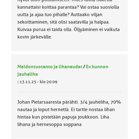
kannattaisi koittaa parantaa? Vai ostaa suosiolla
uutta ja ajaa tuo pihalle? Auttaako viljan
sekoittaminen, sitä olisi saatavilla ja halpaa.
Kuivaa purua ei taida olla. Öljyäminen ei vaikuta
kovin järkevälle.
Maidontuotanto ja lihanaudat
/
Ex kunnon
jauheliha
:
13.11.25 - klo:20:09
Johan Pietarsaaresta pärähti. 3/4 jauheliha, 70%
nautaa ja loput hernettä. Ei tartte nostaa lihan
hintaa kun pistetään papuja joukkoon. Liha
lihana ja hernesoppa soppana