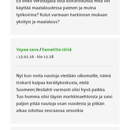
Eli onko verottajalla lista koiraroduista mitä voi
käyttää maataloudessa paimen ja muina
työkoirina? Kulut varmaan harkinnan mukaan
yksityis ja maatalous?
Vapaa sana
/
Eemelille töitä
:
23.02.26 - klo:15:28
Nyt kun noita nautoja viedään ulkomaille, nämä
trokarit kaipaa keräilykeskusta, etelä
Suomeen,Vesilahti varmasti olisi hyvä paikka.
Tuo homma olisi täysin markkinaehtoista ja saisi
paljon pitää nautoja osan vuodesta ja pitkän
aikaa odottaa seuraavaa sesonkia