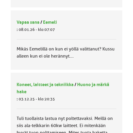
Vapaa sana
/
Eemeli
:
08.01.26 - klo:07:07
Mikäs Eemelillä on kun ei yöllä valittanut? Kussu
alleen kun ei ole herännyt….
Koneet, laitteet ja tekniikka
/
Huono ja märkä
hake
:
03.12.25 - klo:20:35
Tuli tuollaista lastua nyt poltettavaksi. Meillä on
siis ala-telkkarin 60kw laitteet. Ei mitenkään
hyvät tuon polttamiseen. Mites tuota haketta