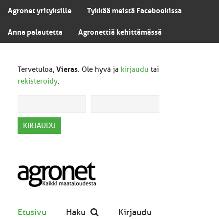
Agronet yrityksille
Tykkää meistä Facebookissa
Anna palautetta
Agronettiä kehittämässä
Tervetuloa,
Vieras
. Ole hyvä ja
kirjaudu
tai
rekisteröidy
.
Etusivu
Haku
Kirjaudu