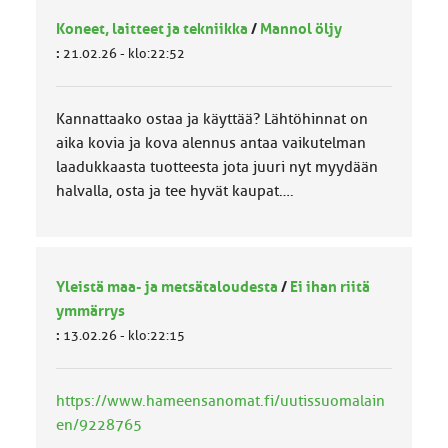
Koneet, laitteet ja tekniikka
/
Mannol öljy
:
21.02.26 - klo:22:52
Kannattaako ostaa ja käyttää? Lähtöhinnat on
aika kovia ja kova alennus antaa vaikutelman
laadukkaasta tuotteesta jota juuri nyt myydään
halvalla, osta ja tee hyvät kaupat….
Yleistä maa- ja metsätaloudesta
/
Ei ihan riitä
ymmärrys
:
13.02.26 - klo:22:15
https://www.hameensanomat.fi/uutissuomalain
en/9228765