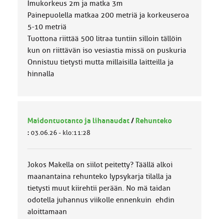
Imukorkeus 2m ja matka 3m
Painepuolella matkaa 200 metriä ja korkeuseroa
5-10 metriä
Tuottona riittää 500 litraa tuntiin silloin tällöin
kun on riittävän iso vesiastia missä on puskuria
Onnistuu tietysti mutta millaisilla laitteilla ja
hinnalla
Maidontuotanto ja lihanaudat
/
Rehunteko
:
03.06.26 - klo:11:28
Jokos Makella on siilot peitetty? Täällä alkoi
maanantaina rehunteko lypsykarja tilalla ja
tietysti muut kiirehtii perään. No mä taidan
odotella juhannus viikolle ennenkuin ehdin
aloittamaan