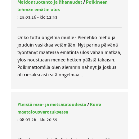
Maidontuotanto ja lihanaudat
/
Poikineen
lehmän emätin ulos
:
25.03.26 - klo:12:53
Onko tuttu ongelma muille? Pienehkö hieho ja
jouduin vasikkaa vetämään. Nyt parina päivänä
työntänyt maatessa emätintä ulos vähän matkaa,
ylös noustuaan menee hetken päästä takaisin.
Poikimattomilla olen aiemmin nähnyt ja joskus
oli riesaksi asti sitä ongelmaa….
Yleistä maa- ja metsätaloudesta
/
Koira
maatalousverotuksessa
:
08.03.26 - klo:20:59