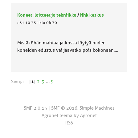
Koneet, laitteet ja tekniikka
/
Nhk keskus
:
31.10.25 - klo:06:30
Mistäköhän mahtaa jatkossa löytyä niiden
koneiden edustus vai jäävätkö pois kokonaan….
Sivuja:
[
1
]
2
3
...
9
SMF 2.0.15
|
SMF © 2016
,
Simple Machines
Agronet teema by
Agronet
RSS