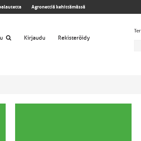
palautetta
Agronettiä kehittämässä
Ter
u
Kirjaudu
Rekisteröidy