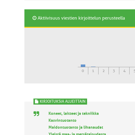
Aktiivisuus viestien kirjoittelun perusteella
0
1
2
3
4
KIRJOITUKSIA ALUEITTAIN
Koneet, laitteet ja tekniikka
Kasvintuotanto
Maidontuotanto ja lihanaudat
Yleistä maa- ja metsätaloudesta