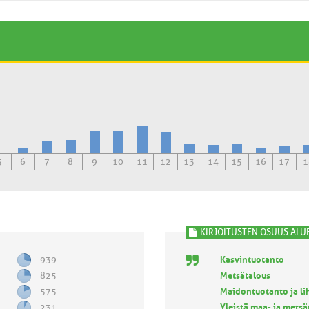
5
6
7
8
9
10
11
12
13
14
15
16
17
1
KIRJOITUSTEN OSUUS ALUE
939
Kasvintuotanto
825
Metsätalous
575
Maidontuotanto ja l
231
Yleistä maa- ja mets