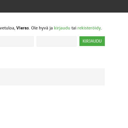
vetuloa,
Vieras
. Ole hyvä ja
kirjaudu
tai
rekisteröidy
.