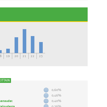
8
19
20
21
22
23
ITTAIN
0,60%
0,46%
ihanaudat
0,40%
ätaloudesta
0,36%