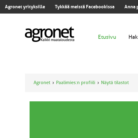
Agronet yrityksille
Tykkää meistä Facebookissa
Anna 
Etusivu
Hak
Agronet
Paalimies:n profiili
Näytä tilastot