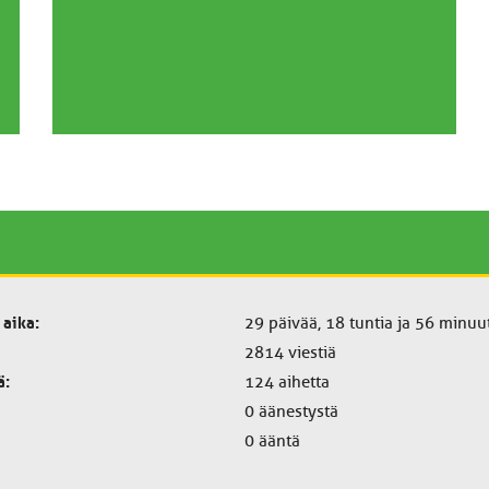
 aika:
29 päivää, 18 tuntia ja 56 minuut
2814 viestiä
ä:
124 aihetta
0 äänestystä
0 ääntä