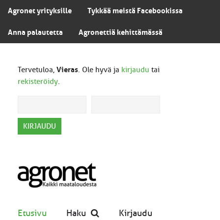
Agronet yrityksille
Tykkää meistä Facebookissa
Anna palautetta
Agronettiä kehittämässä
Tervetuloa,
Vieras
. Ole hyvä ja
kirjaudu
tai
rekisteröidy
.
Etusivu
Haku
Kirjaudu