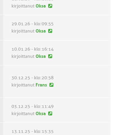
i
i
U
kirjoittanut
Oksa
e
n
u
s
v
s
t
29.01.26 - klo:09:55
i
i
i
U
kirjoittanut
Oksa
e
n
u
s
v
s
t
10.01.26 - klo:16:14
i
i
i
U
kirjoittanut
Oksa
e
n
u
s
v
s
t
i
30.12.25 - klo:20:58
i
i
e
U
kirjoittanut
Frans
n
s
u
v
t
s
i
i
03.12.25 - klo:11:49
i
e
U
kirjoittanut
Oksa
n
s
u
v
t
s
i
i
13.11.25 - klo:15:35