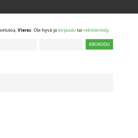
vetuloa,
Vieras
. Ole hyvä ja
kirjaudu
tai
rekisteröidy
.