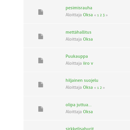
pesimisrauha
Aloittaja
Oksa
«
1
2
3
»
mettähallitus
Aloittaja
Oksa
Puukauppa
Aloittaja
iiro v
hiljainen suojelu
Aloittaja
Oksa
«
1
2
»
olipa juttua...
Aloittaja
Oksa
sirkkelisahurit