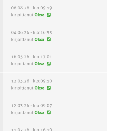
v
s
06.08.26 - klo:09:19
i
i
U
kirjoittanut
e
Oksa
n
u
s
v
s
t
i
04.06.26 - klo:16:53
i
i
U
e
kirjoittanut
Oksa
n
u
s
v
s
t
16.05.26 - klo:17:01
i
i
i
U
kirjoittanut
Oksa
e
n
u
s
v
s
t
12.03.26 - klo:09:10
i
i
i
U
kirjoittanut
Oksa
e
n
u
s
v
s
t
12.03.26 - klo:09:07
i
i
i
U
kirjoittanut
Oksa
e
n
u
s
v
s
t
11.02.26 - klo:16:10
i