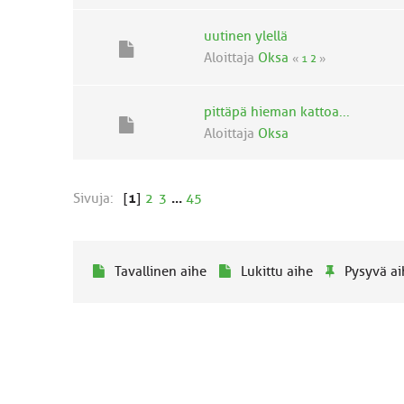
uutinen ylellä
Aloittaja
Oksa
«
1
2
»
pittäpä hieman kattoa...
Aloittaja
Oksa
Sivuja:
[
1
]
2
3
...
45
Tavallinen aihe
Lukittu aihe
Pysyvä ai