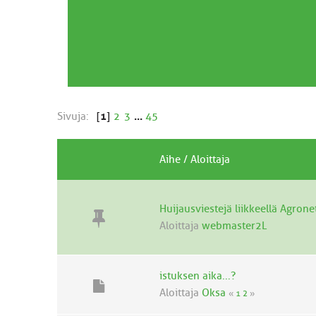
Sivuja:
[
1
]
2
3
...
45
Aihe
/
Aloittaja
Huijausviestejä liikkeellä Agrone
Aloittaja
webmaster2L
istuksen aika...?
Aloittaja
Oksa
«
1
2
»