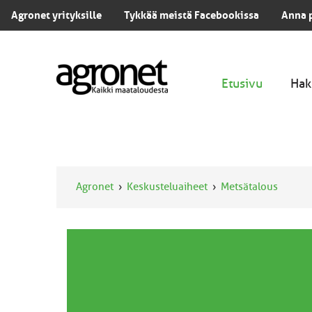
Agronet yrityksille
Tykkää meistä Facebookissa
Anna 
Etusivu
Hak
Agronet
Keskusteluaiheet
Metsätalous