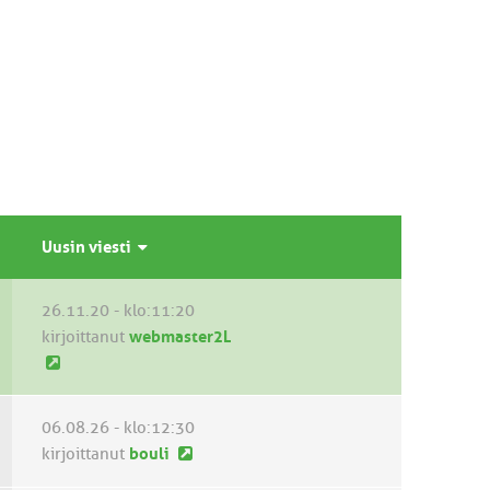
Uusin viesti
26.11.20 - klo:11:20
kirjoittanut
webmaster2L
U
u
s
06.08.26 - klo:12:30
i
U
kirjoittanut
bouli
n
u