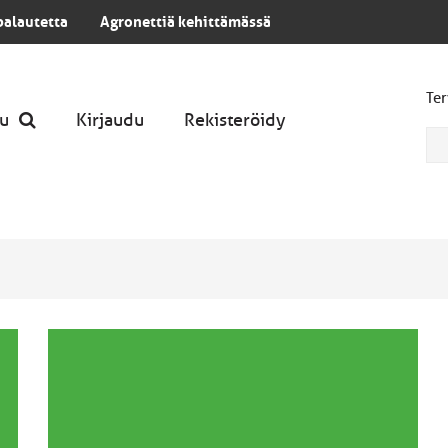
palautetta
Agronettiä kehittämässä
Ter
u
Kirjaudu
Rekisteröidy