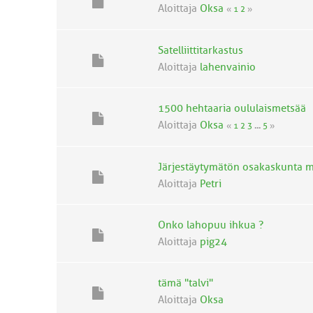
Aloittaja
Oksa
«
1
2
»
Satelliittitarkastus
Aloittaja
lahenvainio
1500 hehtaaria oululaismetsää
Aloittaja
Oksa
«
1
2
3
...
5
»
Järjestäytymätön osakaskunta 
Aloittaja
Petri
Onko lahopuu ihkua ?
Aloittaja
pig24
tämä "talvi"
Aloittaja
Oksa