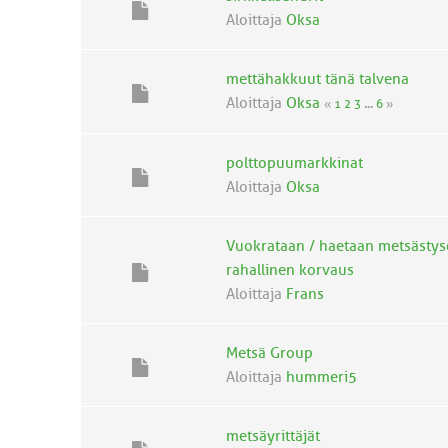
Aloittaja
Oksa
mettähakkuut tänä talvena
Aloittaja
Oksa
«
1
2
3
...
6
»
polttopuumarkkinat
Aloittaja
Oksa
Vuokrataan / haetaan metsästyso
rahallinen korvaus
Aloittaja
Frans
Metsä Group
Aloittaja
hummeri5
metsäyrittäjät