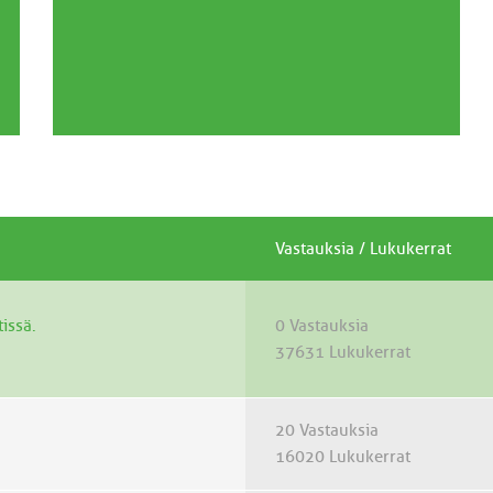
Vastauksia
/
Lukukerrat
tissä.
0 Vastauksia
37631 Lukukerrat
20 Vastauksia
16020 Lukukerrat