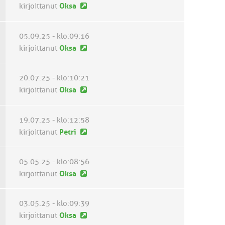
i
e
U
kirjoittanut
Oksa
n
s
u
v
t
s
05.09.25 - klo:09:16
i
i
i
U
kirjoittanut
Oksa
e
n
u
s
v
s
t
20.07.25 - klo:10:21
i
i
i
U
kirjoittanut
Oksa
e
n
u
s
v
s
t
19.07.25 - klo:12:58
i
i
i
U
kirjoittanut
Petri
e
n
u
s
v
s
t
05.05.25 - klo:08:56
i
i
i
U
kirjoittanut
Oksa
e
n
u
s
v
s
t
03.05.25 - klo:09:39
i
i
i
U
kirjoittanut
Oksa
e
n