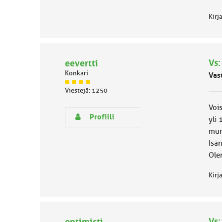
Kirj
Vs
eevertti
Konkari
Vas
J
Viestejä: 1250
ä
s
Vois
e
Profiili
yli 
n
mur
r
y
Isän
h
Ole
m
ä
Kirj
l
u
o
k
k
Vs
optimisti