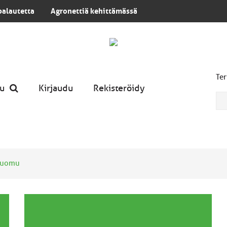
palautetta
Agronettiä kehittämässä
Ter
u
Kirjaudu
Rekisteröidy
Luomu