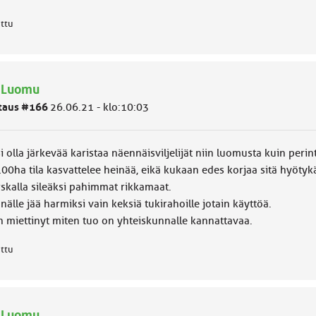
attu
: Luomu
taus #166
26.06.21 - klo:10:03
i olla järkevää karistaa näennäisviljelijät niin luomusta kuin perin
100ha tila kasvattelee heinää, eikä kukaan edes korjaa sitä hyötyk
skalla sileäksi pahimmat rikkamaat.
nälle jää harmiksi vain keksiä tukirahoille jotain käyttöä.
n miettinyt miten tuo on yhteiskunnalle kannattavaa.
attu
: Luomu