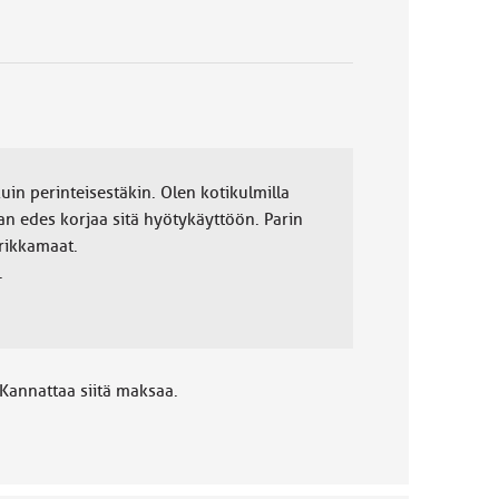
kuin perinteisestäkin. Olen kotikulmilla
aan edes korjaa sitä hyötykäyttöön. Parin
 rikkamaat.
.
 Kannattaa siitä maksaa.