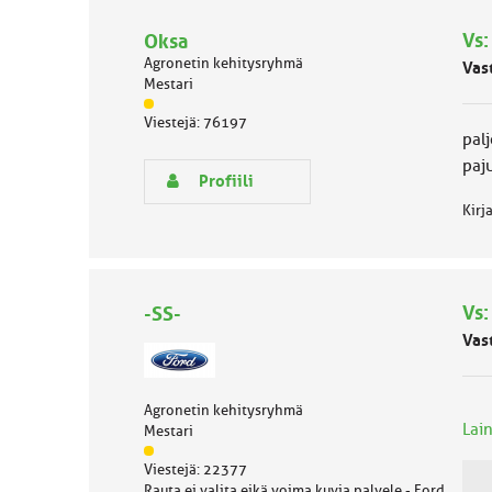
Vs
Oksa
Agronetin kehitysryhmä
Vas
Mestari
J
Viestejä: 76197
ä
pal
s
paju
e
Profiili
n
Kirj
r
y
h
m
ä
Vs
-SS-
l
u
Vas
o
k
k
Agronetin kehitysryhmä
a
Lain
Mestari
:
J
Viestejä: 22377
ä
Rauta ei valita eikä voima kuvia palvele - Ford