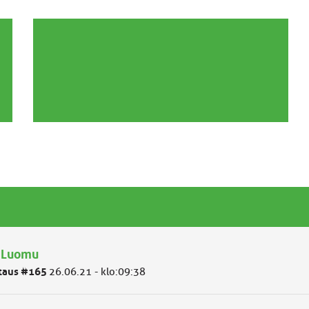
: Luomu
taus #165
26.06.21 - klo:09:38