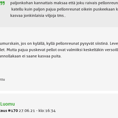
paljonkohan kannattais maksaa että joku raivais pellonreu
katellu kuin paljon pajua pellonreunat oikein puskeekaan ku
kasvaa jonkinlaisia viljoja tms..
umurskain, jos on kylällä, kyllä pellonreunat pysyvät siistinä. Lev
et. Mutta pajua puskevat pellot ovat valmiiksi keskeltäkin versoil
annollakaan ei saane kasvaa puita.
attu
: Luomu
taus #170
27.06.21 - klo:16:34