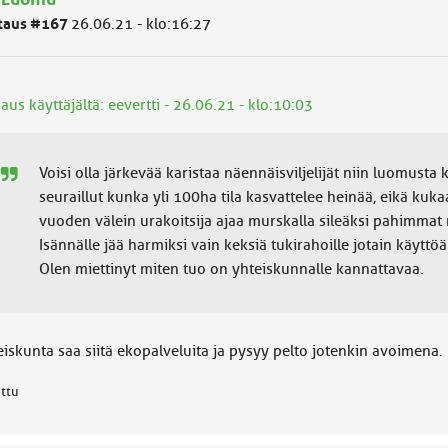
taus #167
26.06.21 - klo:16:27
aus käyttäjältä: eevertti - 26.06.21 - klo:10:03
Voisi olla järkevää karistaa näennäisviljelijät niin luomusta 
seuraillut kunka yli 100ha tila kasvattelee heinää, eikä kuk
vuoden välein urakoitsija ajaa murskalla sileäksi pahimmat
Isännälle jää harmiksi vain keksiä tukirahoille jotain käyttöä
Olen miettinyt miten tuo on yhteiskunnalle kannattavaa.
eiskunta saa siitä ekopalveluita ja pysyy pelto jotenkin avoimena.
attu