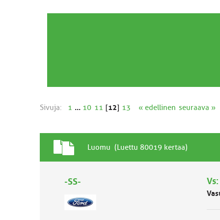
Sivuja:
1
...
10
11
[
12
]
13
« edellinen
seuraava »
T
A
Luomu (Luettu 80019 kertaa)
a
i
v
h
a
Vs
-SS-
e
l
Vas
l
i
n