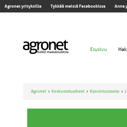
Agronet yrityksille
Tykkää meistä Facebookissa
Anna 
Etusivu
Hak
Agronet
Keskusteluaiheet
Kasvintuotanto