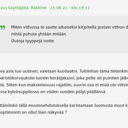
aus käyttäjältä: Rakkine - 25.06.21 - klo:19:17
Miten vithussa te saatte aikaiseksi kirjoitella jostain vithun
niistä puhuta yhtään mitään.
Outoja tyyppejä ootte.
ea asia tuo uutinen, vaietaan kuoliaaksi. Tukiinhan tämä tietenkin 
äristökorvauksiin tuotiin kerääjäkasvi, joka pelto oli puintien j
iltä. Sitten kun maksimiosuus rajattiin, suurin osa ei enää ole viits
assa kylvösuppilossa on viiden vuoden pölyt päällänsä.
ittäisiinkö tällä muutosehdotuksella karistamaan luomusta muut k
optimointi on ollut liian näkyvää ?