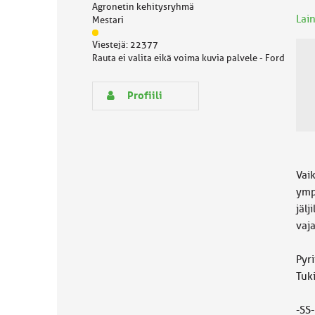
e
Agronetin kehitysryhmä
Lain
n
Mestari
a
J
Viestejä: 22377
i
ä
Rauta ei valita eikä voima kuvia palvele - Ford
h
s
e
e
n
Profiili
r
y
h
m
ä
l
Vaik
u
ymp
o
jälj
k
k
vaj
a
:
Pyr
Tuki
-SS-