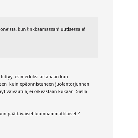
 doneista, kun linkkaamassani uutisessa ei
liittyy, esimerkiksi aikanaan kun
älkeen kuin epäonnistuneen juolantorjunnan
inyt vaivautua, ei oikeastaan kukaan. Siellä
uin päättäväiset luomuammattilaiset ?