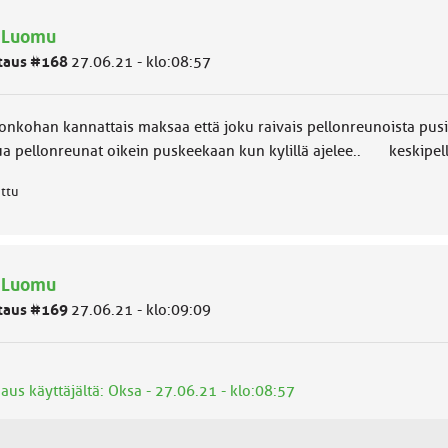
: Luomu
taus #168
27.06.21 - klo:08:57
jonkohan kannattais maksaa että joku raivais pellonreunoista pus
a pellonreunat oikein puskeekaan kun kylillä ajelee.. keskipelloil
attu
: Luomu
taus #169
27.06.21 - klo:09:09
aus käyttäjältä: Oksa - 27.06.21 - klo:08:57