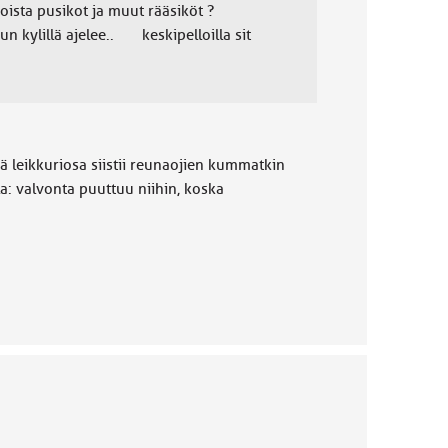
noista pusikot ja muut rääsiköt ?
n kylillä ajelee.. keskipelloilla sit
eä leikkuriosa siistii reunaojien kummatkin
la: valvonta puuttuu niihin, koska