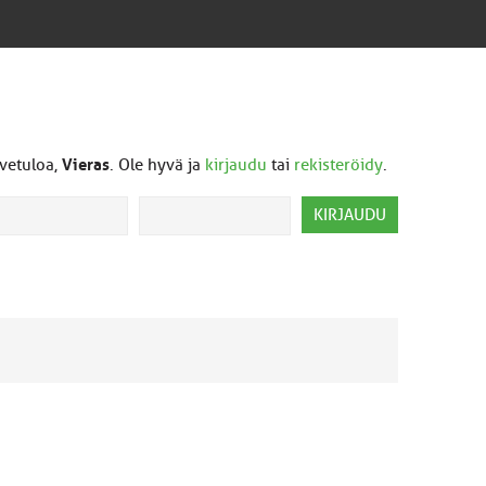
vetuloa,
Vieras
. Ole hyvä ja
kirjaudu
tai
rekisteröidy
.