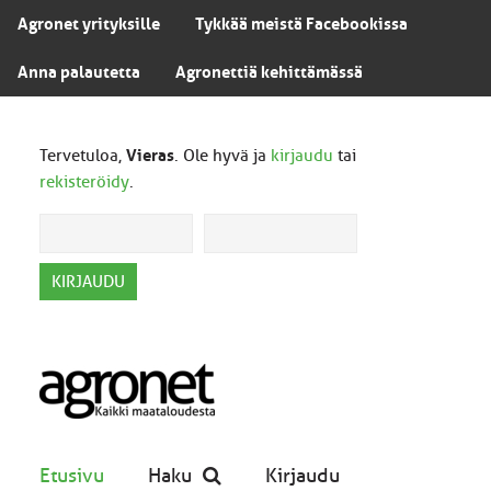
Agronet yrityksille
Tykkää meistä Facebookissa
Anna palautetta
Agronettiä kehittämässä
Tervetuloa,
Vieras
. Ole hyvä ja
kirjaudu
tai
rekisteröidy
.
Etusivu
Haku
Kirjaudu