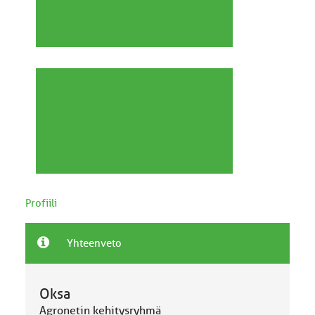
Profiili
Yhteenveto
Oksa
Agronetin kehitysryhmä