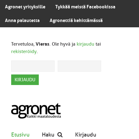
Agronet yrityksille
Tykkää meistä Facebookissa
Anna palautetta
Agronettiä kehittämässä
Tervetuloa,
Vieras
. Ole hyvä ja
kirjaudu
tai
rekisteröidy
.
Etusivu
Haku
Kirjaudu