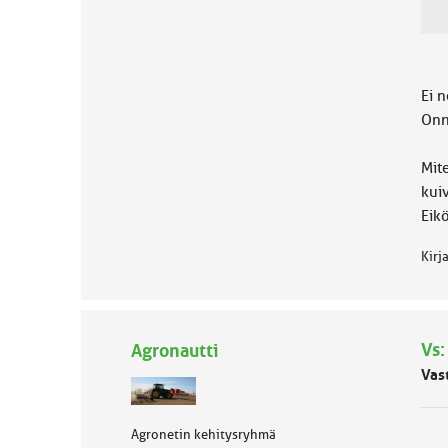
ä
l
u
o
k
Ei n
k
Onne
a
:
Mit
kui
Eikö
Kirj
Vs:
Agronautti
Vas
Agronetin kehitysryhmä