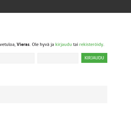
vetuloa,
Vieras
. Ole hyvä ja
kirjaudu
tai
rekisteröidy
.