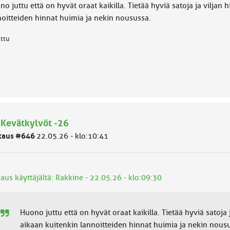
o juttu että on hyvät oraat kaikilla. Tietää hyviä satoja ja vilja
noitteiden hinnat huimia ja nekin nousussa.
attu
 Kevätkylvöt -26
taus #646
22.05.26 - klo:10:41
aus käyttäjältä: Rakkine - 22.05.26 - klo:09:30
Huono juttu että on hyvät oraat kaikilla. Tietää hyviä satoj
aikaan kuitenkin lannoitteiden hinnat huimia ja nekin nous