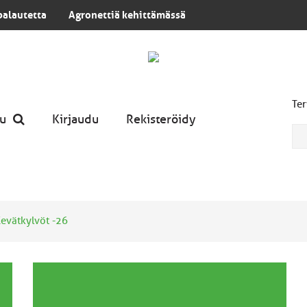
palautetta
Agronettiä kehittämässä
Ter
u
Kirjaudu
Rekisteröidy
evätkylvöt -26