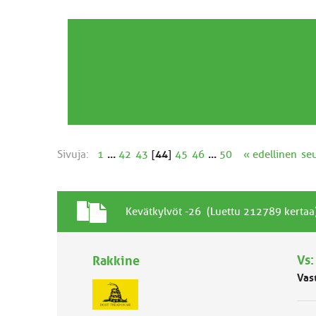
Sivuja:
1
...
42
43
[
44
]
45
46
...
50
« edellinen
se
T
A
Kevätkylvöt -26 (Luettu 212789 kertaa
a
i
v
h
a
Vs:
Rakkine
e
l
Vas
l
i
n