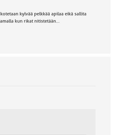
otetaan kylvää pelkkää apilaa eikä sallita
malla kun rikat nitistetään...