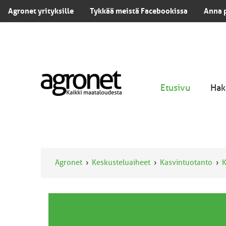
Agronet yrityksille
Tykkää meistä Facebookissa
Anna 
Etusivu
Hak
Agronet
Keskusteluaiheet
Kasvintuotanto
K