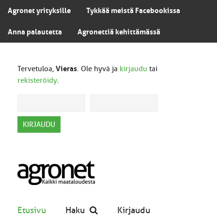
Agronet yrityksille
Tykkää meistä Facebookissa
Anna palautetta
Agronettiä kehittämässä
Tervetuloa,
Vieras
. Ole hyvä ja
kirjaudu
tai
rekisteröidy
.
Etusivu
Haku
Kirjaudu