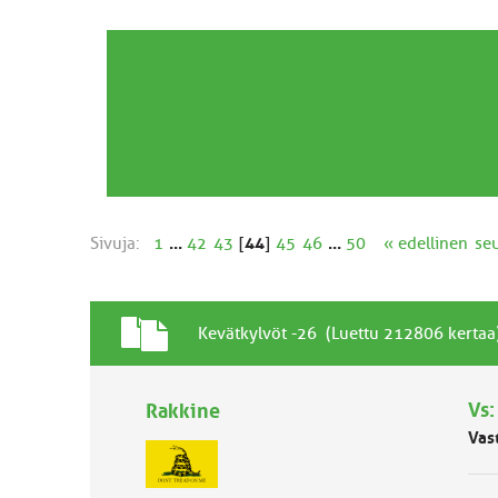
Sivuja:
1
...
42
43
[
44
]
45
46
...
50
« edellinen
se
T
A
Kevätkylvöt -26 (Luettu 212806 kertaa
a
i
v
h
a
Vs:
Rakkine
e
l
Vas
l
i
n