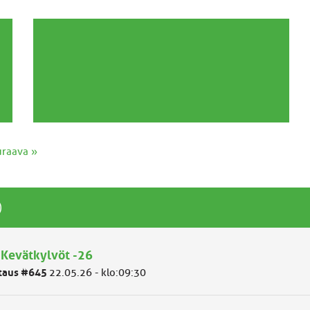
uraava »
)
 Kevätkylvöt -26
taus #645
22.05.26 - klo:09:30