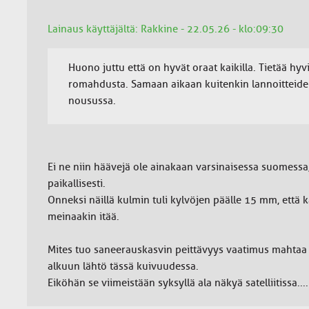
Lainaus käyttäjältä: Rakkine - 22.05.26 - klo:09:30
Huono juttu että on hyvät oraat kaikilla. Tietää hyvi
romahdusta. Samaan aikaan kuitenkin lannoitteide
nousussa.
Ei ne niin häävejä ole ainakaan varsinaisessa suomessa,
paikallisesti.
Onneksi näillä kulmin tuli kylvöjen päälle 15 mm, että k
meinaakin itää.
Mites tuo saneerauskasvin peittävyys vaatimus mahtaa o
alkuun lähtö tässä kuivuudessa.
Eiköhän se viimeistään syksyllä ala näkyä satelliitissa....