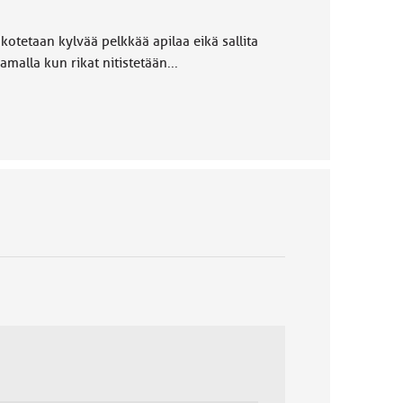
otetaan kylvää pelkkää apilaa eikä sallita
malla kun rikat nitistetään...