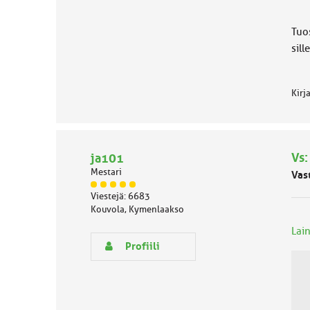
Tuo
sill
Kirj
Vs:
ja101
Mestari
Vas
J
Viestejä: 6683
ä
Kouvola, Kymenlaakso
s
e
Lain
n
Profiili
r
y
h
m
ä