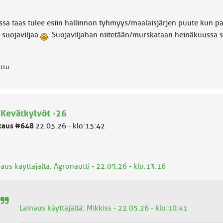
ssa taas tulee esiin hallinnon tyhmyys/maalaisjärjen puute kun pak
e suojaviljaa
. Suojaviljahan niitetään/murskataan heinäkuussa sa
attu
 Kevätkylvöt -26
taus #648
22.05.26 - klo:15:42
aus käyttäjältä: Agronautti - 22.05.26 - klo:13:16
Lainaus käyttäjältä: Mikkiss - 22.05.26 - klo:10:41