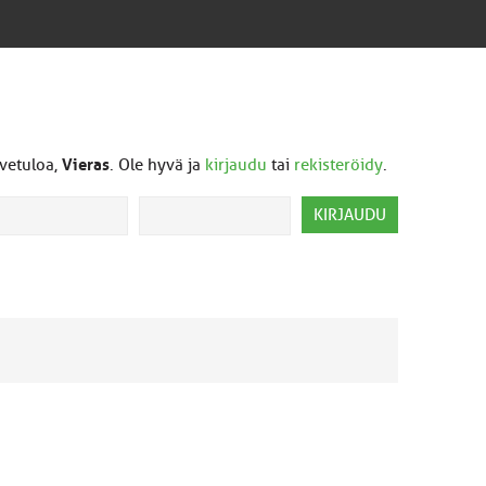
vetuloa,
Vieras
. Ole hyvä ja
kirjaudu
tai
rekisteröidy
.