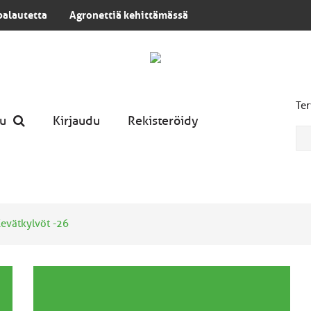
palautetta
Agronettiä kehittämässä
Ter
u
Kirjaudu
Rekisteröidy
evätkylvöt -26