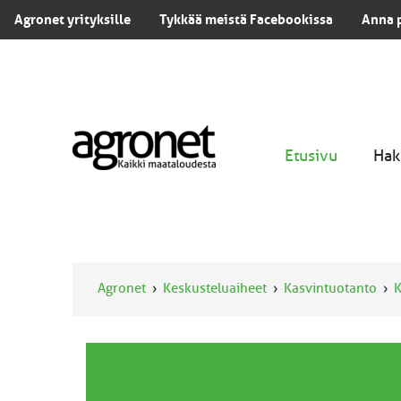
Agronet yrityksille
Tykkää meistä Facebookissa
Anna 
Etusivu
Hak
Agronet
Keskusteluaiheet
Kasvintuotanto
K