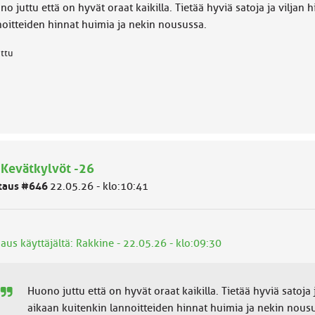
o juttu että on hyvät oraat kaikilla. Tietää hyviä satoja ja vilja
noitteiden hinnat huimia ja nekin nousussa.
attu
 Kevätkylvöt -26
taus #646
22.05.26 - klo:10:41
aus käyttäjältä: Rakkine - 22.05.26 - klo:09:30
Huono juttu että on hyvät oraat kaikilla. Tietää hyviä satoj
aikaan kuitenkin lannoitteiden hinnat huimia ja nekin nous