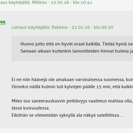
aus käyttäjältä: Mikkiss - 22.05.26 - klo:10:41
Lainaus käyttäjältä: Rakkine - 22.05.26 - klo:09:30
Huono juttu että on hyvät oraat kaikilla. Tietää hyviä sa
Samaan aikaan kuitenkin lannoitteiden hinnat huimia j
Ei ne niin häävejä ole ainakaan varsinaisessa suomessa, kun v
Onneksi näillä kulmin tuli kylvöjen päälle 15 mm, että kaikk
Mites tuo saneerauskasvin peittävyys vaatimus mahtaa olla,
tässä kuivuudessa.
Eiköhän se viimeistään syksyllä ala näkyä satelliitissa....