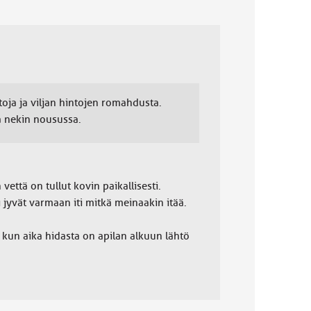
toja ja viljan hintojen romahdusta.
a nekin nousussa.
että on tullut kovin paikallisesti.
i jyvät varmaan iti mitkä meinaakin itää.
 kun aika hidasta on apilan alkuun lähtö