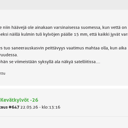
e niin häävejä ole ainakaan varsinaisessa suomessa, kun vettä on tu
ksi näillä kulmin tuli kylvöjen päälle 15 mm, että kaikki jyvät va
es tuo saneerauskasvin peittävyys vaatimus mahtaa olla, kun aika 
vuudessa.
hän se viimeistään syksyllä ala näkyä satelliitissa....
attu
 Kevätkylvöt -26
taus #647
22.05.26 - klo:13:16