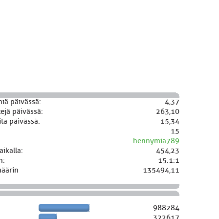
niä päivässä:
4,37
ejä päivässä:
263,10
ta päivässä:
15,34
15
hennymia789
aikalla:
454,23
n:
15.1:1
määrin
135494,11
988284
322617