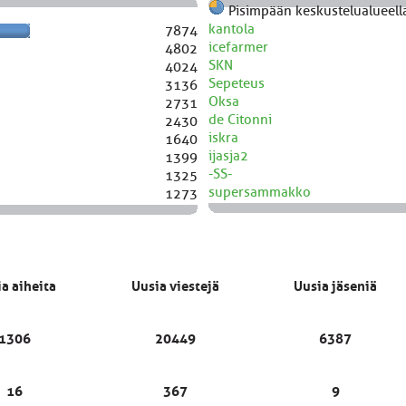
Pisimpään keskustelualueella
kantola
7874
icefarmer
4802
SKN
4024
Sepeteus
3136
Oksa
2731
de Citonni
2430
iskra
1640
ijasja2
1399
-SS-
1325
supersammakko
1273
a aiheita
Uusia viestejä
Uusia jäseniä
1306
20449
6387
16
367
9