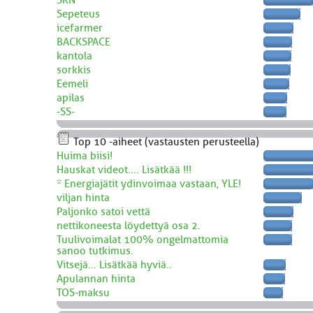
Sepeteus
icefarmer
BACKSPACE
kantola
sorkkis
Eemeli
apilas
-SS-
Top 10 -aiheet (vastausten perusteella)
Huima biisi!
Hauskat videot.... Lisätkää !!!
* Energiajätit ydinvoimaa vastaan, YLE!
viljan hinta
Paljonko satoi vettä
nettikoneesta löydettyä osa 2.
Tuulivoimalat 100% ongelmattomia
sanoo tutkimus.
Vitsejä... Lisätkää hyviä..
Apulannan hinta
TOS-maksu