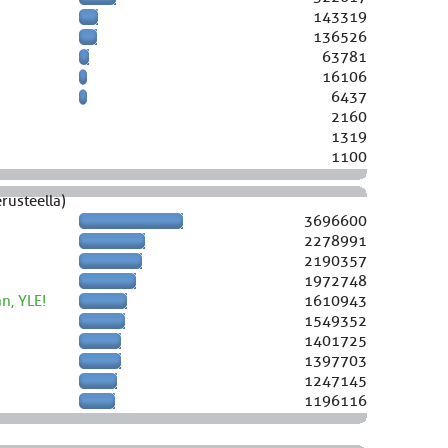
143319
136526
63781
16106
6437
2160
1319
1100
rusteella)
3696600
2278991
2190357
1972748
n, YLE!
1610943
1549352
1401725
1397703
1247145
1196116