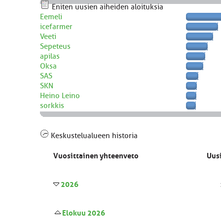
Eniten uusien aiheiden aloituksia
Eemeli
icefarmer
Veeti
Sepeteus
apilas
Oksa
SAS
SKN
Heino Leino
sorkkis
Keskustelualueen historia
Vuosittainen yhteenveto
Uusi
2026
Elokuu 2026