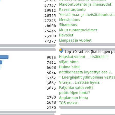
Maidontuotanto ja lihanaudat
37237
Kasvintuotanto
29912
Yleistä maa- ja metsätaloudesta
28355
Metsätalous
27223
Sikatalous
26666
Muut tuotantoeläimet
25445
Hevoset
23100
Lampaat ja vuohet
22377
Top 10 -aiheet (katselujen pe
Hauskat videot.... Lisätkää !!!
9823
viljan hinta
7421
Huima biisi!
6698
nettikoneesta löydettyä osa 2.
5054
* Energiajätit ydinvoimaa vastaa
3782
Vitsejä... Lisätkää hyviä..
3667
Paljonko satoi vettä
3623
polttoöljyn hinta?
2790
Apulannan hinta
2658
TOS-maksu
2330