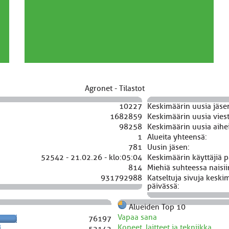
Agronet - Tilastot
10227
Keskimäärin uusia jäse
1682859
Keskimäärin uusia viest
98258
Keskimäärin uusia aihei
1
Alueita yhteensä:
781
Uusin jäsen:
52542 - 21.02.26 - klo:05:04
Keskimäärin käyttäjiä p
814
Miehiä suhteessa naisii
931792988
Katseltuja sivuja keski
päivässä:
Alueiden Top 10
Vapaa sana
76197
Koneet, laitteet ja tekniikka
52142