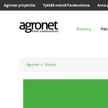
Agronet yrityksille
Tykkää meistä Facebookissa
Anna 
Etusivu
Hak
Agronet
Tilastot