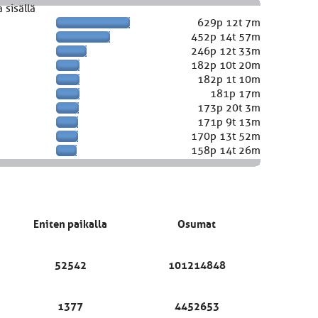
 sisällä
629p 12t 7m
452p 14t 57m
246p 12t 33m
182p 10t 20m
182p 1t 10m
181p 17m
173p 20t 3m
171p 9t 13m
170p 13t 52m
158p 14t 26m
Eniten paikalla
Osumat
52542
101214848
1377
4452653