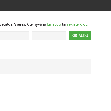
vetuloa,
Vieras
. Ole hyvä ja
kirjaudu
tai
rekisteröidy
.