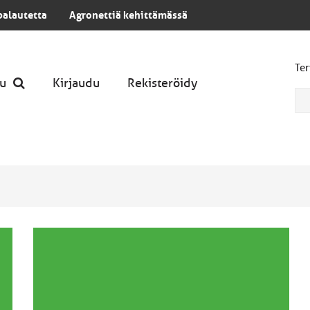
palautetta
Agronettiä kehittämässä
Ter
u
Kirjaudu
Rekisteröidy