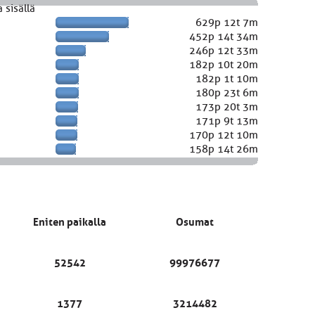
 sisällä
629p 12t 7m
452p 14t 34m
246p 12t 33m
182p 10t 20m
182p 1t 10m
180p 23t 6m
173p 20t 3m
171p 9t 13m
170p 12t 10m
158p 14t 26m
Eniten paikalla
Osumat
52542
99976677
1377
3214482