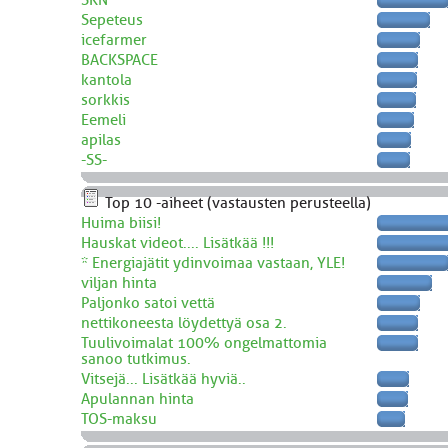
Sepeteus
icefarmer
BACKSPACE
kantola
sorkkis
Eemeli
apilas
-SS-
Top 10 -aiheet (vastausten perusteella)
Huima biisi!
Hauskat videot.... Lisätkää !!!
* Energiajätit ydinvoimaa vastaan, YLE!
viljan hinta
Paljonko satoi vettä
nettikoneesta löydettyä osa 2.
Tuulivoimalat 100% ongelmattomia
sanoo tutkimus.
Vitsejä... Lisätkää hyviä..
Apulannan hinta
TOS-maksu