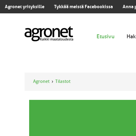
Agronet yrityksille
Tykkää meistä Facebookissa
Anna 
Etusivu
Hak
Agronet
Tilastot