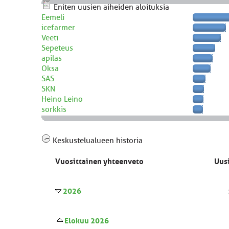
Eniten uusien aiheiden aloituksia
Eemeli
icefarmer
Veeti
Sepeteus
apilas
Oksa
SAS
SKN
Heino Leino
sorkkis
Keskustelualueen historia
Vuosittainen yhteenveto
Uusi
2026
Elokuu 2026