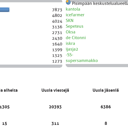
Pisimpään keskustelualueella
kantola
7873
icefarmer
4802
SKN
4024
Sepeteus
3136
Oksa
2731
de Citonni
2430
iskra
1640
ijasja2
1399
-SS-
1325
supersammakko
1273
a aiheita
Uusia viestejä
Uusia jäseniä
1305
20393
6386
15
311
8