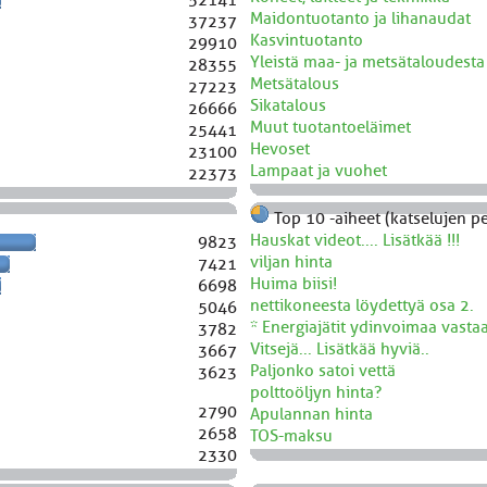
Maidontuotanto ja lihanaudat
37237
Kasvintuotanto
29910
Yleistä maa- ja metsätaloudesta
28355
Metsätalous
27223
Sikatalous
26666
Muut tuotantoeläimet
25441
Hevoset
23100
Lampaat ja vuohet
22373
Top 10 -aiheet (katselujen pe
Hauskat videot.... Lisätkää !!!
9823
viljan hinta
7421
Huima biisi!
6698
nettikoneesta löydettyä osa 2.
5046
* Energiajätit ydinvoimaa vastaa
3782
Vitsejä... Lisätkää hyviä..
3667
Paljonko satoi vettä
3623
polttoöljyn hinta?
2790
Apulannan hinta
2658
TOS-maksu
2330