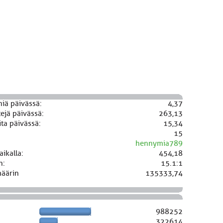
niä päivässä:
4,37
ejä päivässä:
263,13
ta päivässä:
15,34
15
hennymia789
aikalla:
454,18
n:
15.1:1
määrin
135333,74
988252
322614