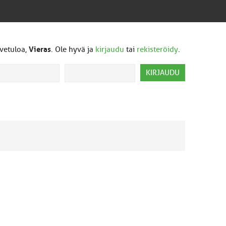
vetuloa,
Vieras
. Ole hyvä ja
kirjaudu
tai
rekisteröidy
.