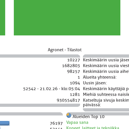
Agronet - Tilastot
10227
Keskimäärin uusia jäse
1682803
Keskimäärin uusia viest
98257
Keskimäärin uusia aihei
1
Alueita yhteensä:
1094
Uusin jäsen:
52542 - 21.02.26 - klo:05:04
Keskimäärin käyttäjiä p
1281
Miehiä suhteessa naisii
930554817
Katseltuja sivuja keski
päivässä:
Alueiden Top 10
Vapaa sana
76197
Koneet, laitteet ja tekniikka
52141