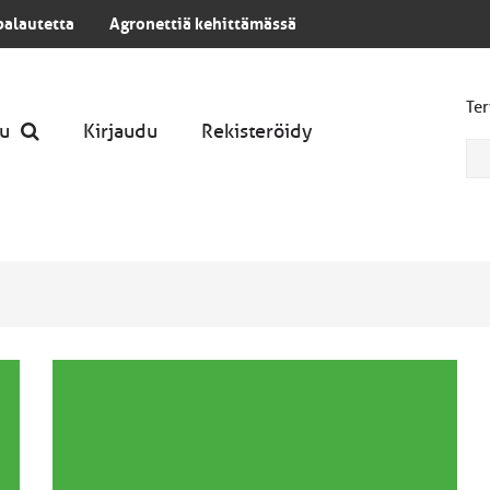
palautetta
Agronettiä kehittämässä
Ter
u
Kirjaudu
Rekisteröidy