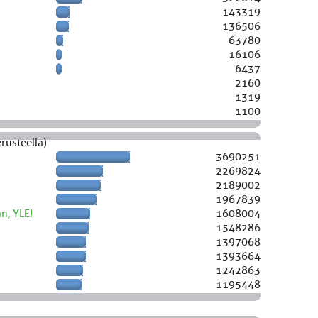
143319
136506
63780
16106
6437
2160
1319
1100
rusteella)
3690251
2269824
2189002
1967839
n, YLE!
1608004
1548286
1397068
1393664
1242863
1195448