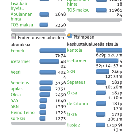
Lisätkää
hinta
18
hyviä..
TOS-maksu
11961
Apulannan
2658
84
hinta
TOS-maksu
2330
Pisimpään
Eniten uusien aiheiden
keskustelualueella sisällä
aloituksia
kantola
Eemeli
629p 12t 7m
7874
icefarmer
4
icefarmer
48
52p 14t 57m
02
SKN
246p
Veeti
402
12t 33m
4
Sepeteus
182p
Sepeteus
3136
10t 20m
apilas
2731
Oksa
182p
Oksa
2430
1t 10m
SAS
1640
de Citonni
181p
SKN
1399
17m
Heino Leino
1325
iskra
173p
sorkkis
1273
20t 3m
ijasja2
171p 9t
13m