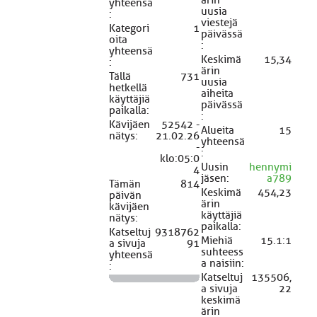
yhteensä
uusia
:
viestejä
Kategori
1
päivässä
oita
:
yhteensä
Keskimä
15,34
:
ärin
Tällä
731
uusia
hetkellä
aiheita
käyttäjiä
päivässä
paikalla:
:
Kävijäen
52542 -
Alueita
15
nätys:
21.02.26
yhteensä
-
:
klo:05:0
Uusin
hennymi
4
jäsen:
a789
Tämän
814
Keskimä
454,23
päivän
ärin
kävijäen
käyttäjiä
nätys:
paikalla:
Katseltuj
9318762
Miehiä
15.1:1
a sivuja
91
suhteess
yhteensä
a naisiin:
:
Katseltuj
135506,
a sivuja
22
keskimä
ärin