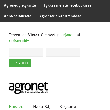
Agronet yrityksille
Tykkää meistä Facebookissa
Anna palautetta
Agronettiä kehittämässä
Tervetuloa,
Vieras
. Ole hyvä ja
kirjaudu
tai
rekisteröidy
.
Etusivu
Haku
Kirjaudu