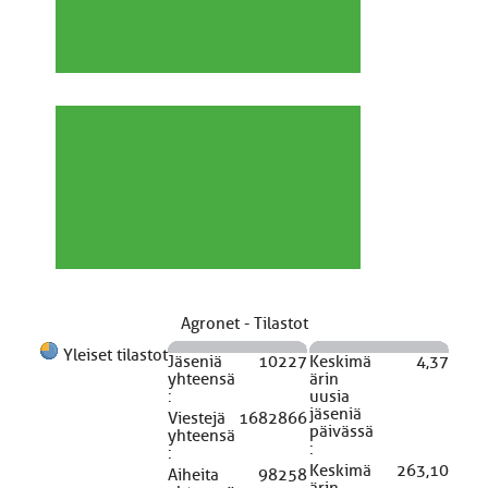
Agronet - Tilastot
Yleiset tilastot
Jäseniä
10227
Keskimä
4,37
yhteensä
ärin
:
uusia
jäseniä
Viestejä
1682866
päivässä
yhteensä
:
:
Keskimä
263,10
Aiheita
98258
ärin