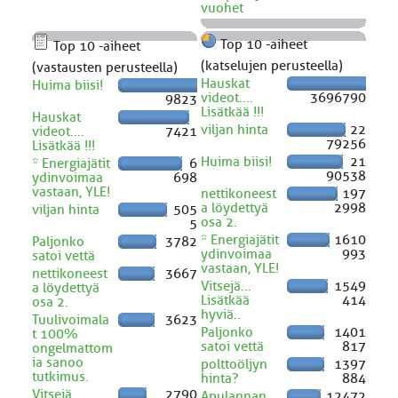
vuohet
Top 10 -aiheet
Top 10 -aiheet
(katselujen perusteella)
(vastausten perusteella)
Hauskat
Huima biisi!
videot....
3696790
9823
Lisätkää !!!
Hauskat
viljan hinta
22
videot....
7421
79256
Lisätkää !!!
Huima biisi!
21
* Energiajätit
6
90538
ydinvoimaa
698
vastaan, YLE!
nettikoneest
197
a löydettyä
2998
viljan hinta
505
osa 2.
5
* Energiajätit
1610
Paljonko
3782
ydinvoimaa
993
satoi vettä
vastaan, YLE!
nettikoneest
3667
Vitsejä...
1549
a löydettyä
Lisätkää
414
osa 2.
hyviä..
Tuulivoimala
3623
Paljonko
1401
t 100%
satoi vettä
817
ongelmattom
ia sanoo
polttoöljyn
1397
tutkimus.
hinta?
884
Vitsejä...
2790
Apulannan
12472