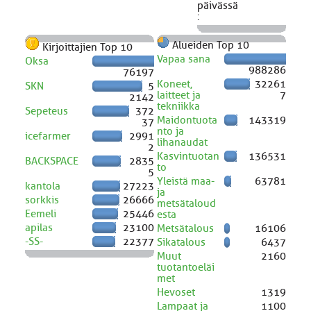
päivässä
:
Alueiden Top 10
Kirjoittajien Top 10
Vapaa sana
Oksa
988286
76197
Koneet,
32261
SKN
5
laitteet ja
7
2142
tekniikka
Sepeteus
372
Maidontuota
143319
37
nto ja
icefarmer
2991
lihanaudat
2
Kasvintuotan
136531
BACKSPACE
2835
to
5
Yleistä maa-
63781
kantola
27223
ja
sorkkis
26666
metsätaloud
Eemeli
25446
esta
apilas
23100
Metsätalous
16106
-SS-
22377
Sikatalous
6437
Muut
2160
tuotantoeläi
met
Hevoset
1319
Lampaat ja
1100