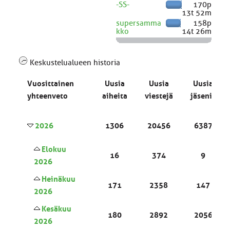
-SS-
170p
13t 52m
supersamma
158p
kko
14t 26m
Keskustelualueen historia
Vuosittainen
Uusia
Uusia
Uusia
yhteenveto
aiheita
viestejä
jäseniä
2026
1306
20456
6387
Elokuu
16
374
9
2026
Heinäkuu
171
2358
147
2026
Kesäkuu
180
2892
2056
2026