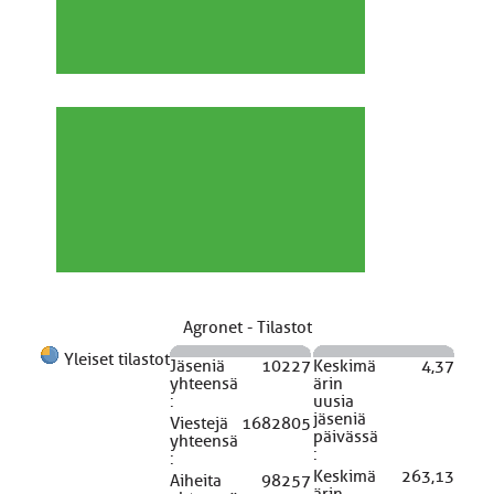
Agronet - Tilastot
Yleiset tilastot
Jäseniä
10227
Keskimä
4,37
yhteensä
ärin
:
uusia
jäseniä
Viestejä
1682805
päivässä
yhteensä
:
:
Keskimä
263,13
Aiheita
98257
ärin