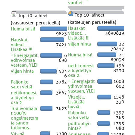
vuohet
Top 10 -aiheet
Top 10 -aiheet
(katselujen perusteella)
(vastausten perusteella)
Hauskat
Huima biisi!
videot....
3690829
9823
Lisätkää !!!
Hauskat
viljan hinta
22
videot....
7421
70417
Lisätkää !!!
Huima biisi!
21
* Energiajätit
6
89038
ydinvoimaa
698
vastaan, YLE!
nettikoneest
196
a löydettyä
8230
viljan hinta
504
osa 2.
6
* Energiajätit
1608
Paljonko
3782
ydinvoimaa
602
satoi vettä
vastaan, YLE!
nettikoneest
3667
Vitsejä...
1548
a löydettyä
Lisätkää
330
osa 2.
hyviä..
Tuulivoimala
3623
Paljonko
1397
t 100%
satoi vettä
363
ongelmattom
ia sanoo
polttoöljyn
1393
tutkimus.
hinta?
980
Vitsejä...
2790
Apulannan
12433