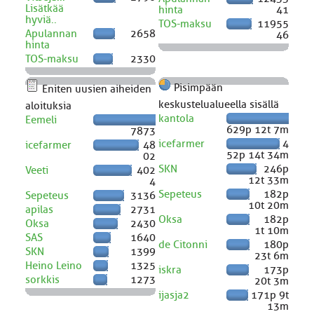
Lisätkää
hinta
41
hyviä..
TOS-maksu
11955
Apulannan
2658
46
hinta
TOS-maksu
2330
Pisimpään
Eniten uusien aiheiden
keskustelualueella sisällä
aloituksia
kantola
Eemeli
629p 12t 7m
7873
icefarmer
4
icefarmer
48
52p 14t 34m
02
SKN
246p
Veeti
402
12t 33m
4
Sepeteus
182p
Sepeteus
3136
10t 20m
apilas
2731
Oksa
182p
Oksa
2430
1t 10m
SAS
1640
de Citonni
180p
SKN
1399
23t 6m
Heino Leino
1325
iskra
173p
sorkkis
1273
20t 3m
ijasja2
171p 9t
13m