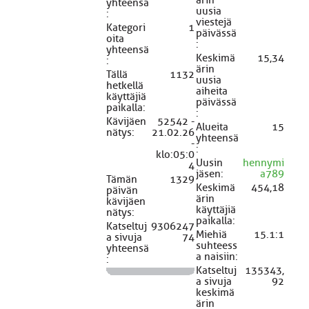
yhteensä
uusia
:
viestejä
Kategori
1
päivässä
oita
:
yhteensä
Keskimä
15,34
:
ärin
Tällä
1132
uusia
hetkellä
aiheita
käyttäjiä
päivässä
paikalla:
:
Kävijäen
52542 -
Alueita
15
nätys:
21.02.26
yhteensä
-
:
klo:05:0
Uusin
hennymi
4
jäsen:
a789
Tämän
1329
Keskimä
454,18
päivän
ärin
kävijäen
käyttäjiä
nätys:
paikalla:
Katseltuj
9306247
Miehiä
15.1:1
a sivuja
74
suhteess
yhteensä
a naisiin:
:
Katseltuj
135343,
a sivuja
92
keskimä
ärin