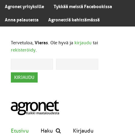
Agronet yrityksille
Tykkää meistä Facebookissa
Anna palautetta
Agronettiä kehittämässä
Tervetuloa,
Vieras
. Ole hyvä ja
kirjaudu
tai
rekisteröidy
.
Etusivu
Haku
Kirjaudu