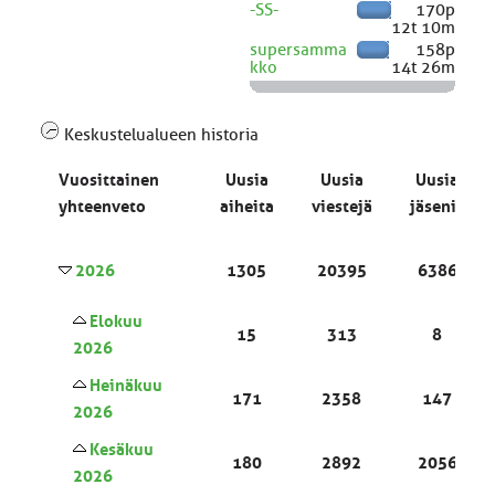
-SS-
170p
12t 10m
supersamma
158p
kko
14t 26m
Keskustelualueen historia
Vuosittainen
Uusia
Uusia
Uusia
yhteenveto
aiheita
viestejä
jäseniä
2026
1305
20395
6386
Elokuu
15
313
8
2026
Heinäkuu
171
2358
147
2026
Kesäkuu
180
2892
2056
2026