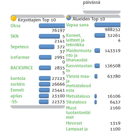
päivässä
:
Alueiden Top 10
Kirjoittajien Top 10
Vapaa sana
Oksa
988252
76197
Koneet,
32261
SKN
5
laitteet ja
4
2141
tekniikka
Sepeteus
372
Maidontuota
143319
37
nto ja
icefarmer
2991
lihanaudat
0
Kasvintuotan
136508
BACKSPACE
2835
to
5
Yleistä maa-
63780
kantola
27223
ja
sorkkis
26666
metsätaloud
Eemeli
25441
esta
apilas
23100
Metsätalous
16106
-SS-
22373
Sikatalous
6437
Muut
2160
tuotantoeläi
met
Hevoset
1319
Lampaat ja
1100