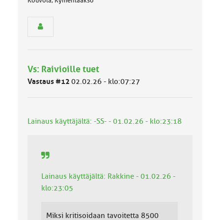
Kouvola, Kymenlaakso
s
e
n
r
y
h
m
Vs: Raivioille tuet
ä
l
Vastaus #12
02.02.26 - klo:07:27
u
o
k
k
Lainaus käyttäjältä: -SS- - 01.02.26 - klo:23:18
a
:
Lainaus käyttäjältä: Rakkine - 01.02.26 -
klo:23:05
Miksi kritisoidaan tavoitetta 8500