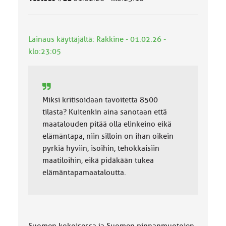
u
o
k
k
Lainaus käyttäjältä: Rakkine - 01.02.26 -
a
klo:23:05
:
Miksi kritisoidaan tavoitetta 8500
tilasta? Kuitenkin aina sanotaan että
maatalouden pitää olla elinkeino eikä
elämäntapa, niin silloin on ihan oikein
pyrkiä hyviin, isoihin, tehokkaisiin
maatiloihin, eikä pidäkään tukea
elämäntapamaataloutta.