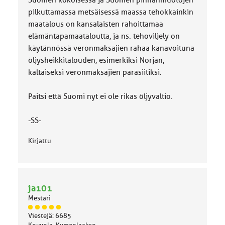
Suomen kokoisessa ja Suomen pinnanmuotojen
pilkuttamassa metsäisessä maassa tehokkainkin
maatalous on kansalaisten rahoittamaa
elämäntapamaataloutta, ja ns. tehoviljely on
käytännössä veronmaksajien rahaa kanavoituna
öljysheikkitalouden, esimerkiksi Norjan,
kaltaiseksi veronmaksajien parasiitiksi.
Paitsi että Suomi nyt ei ole rikas öljyvaltio.
-SS-
Kirjattu
ja101
Mestari
J
Viestejä: 6685
ä