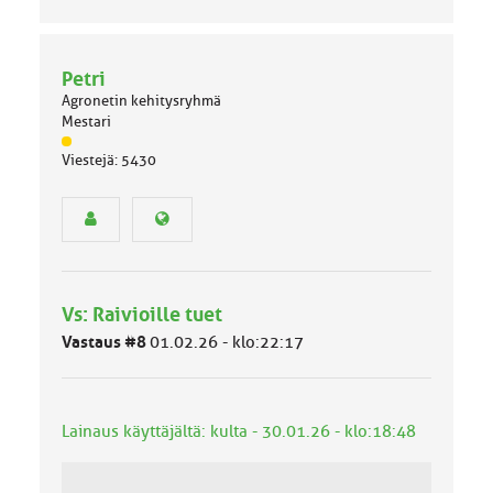
Petri
Agronetin kehitysryhmä
Mestari
J
Viestejä: 5430
ä
s
e
n
r
y
h
Vs: Raivioille tuet
m
ä
Vastaus #8
01.02.26 - klo:22:17
l
u
o
k
Lainaus käyttäjältä: kulta - 30.01.26 - klo:18:48
k
a
: