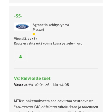
-SS-
Agronetin kehitysryhmä
Mestari
J
Viestejä: 22385
ä
Rauta ei valita eikä voima kuvia palvele - Ford
s
e
n
r
y
h
m
Vs: Raivioille tuet
ä
l
Vastaus #1
30.01.26 - klo:14:08
u
o
k
MTK:n näkemyksestä saa osviittaa seuraavasta:
k
a
"
seuraavan CAP-ohjelman rahoituksen ja rakenteen
: