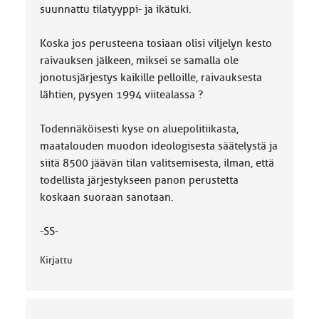
:
suunnattu tilatyyppi- ja ikätuki.
Koska jos perusteena tosiaan olisi viljelyn kesto
raivauksen jälkeen, miksei se samalla ole
jonotusjärjestys kaikille pelloille, raivauksesta
lähtien, pysyen 1994 viitealassa ?
Todennäköisesti kyse on aluepolitiikasta,
maatalouden muodon ideologisesta säätelystä ja
siitä 8500 jäävän tilan valitsemisesta, ilman, että
todellista järjestykseen panon perustetta
koskaan suoraan sanotaan.
-SS-
Kirjattu