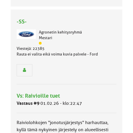
-SS-
Agronetin kehitysryhmä
Mestari
J
Viestejä: 22385
ä
Rauta ei valita eikä voima kuvia palvele - Ford
s
e
n
r
y
h
m
Vs: Raivioille tuet
ä
l
Vastaus #9
01.02.26 - klo:22:47
u
o
k
Raiviolohkojen "jonotusjärjestys" harhauttaa,
k
a
kyllä tämä nykyinen järjestely on alueellisesti