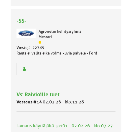
-SS-
Agronetin kehitysryhmä
Mestari
J
Viestejä: 22385
ä
Rauta ei valita eikä voima kuvia palvele - Ford
s
e
n
r
y
h
m
Vs: Raivioille tuet
ä
l
Vastaus #14
02.02.26 - klo:11:28
u
o
k
k
Lainaus käyttäjältä: ja101 - 02.02.26 - klo:07:27
a