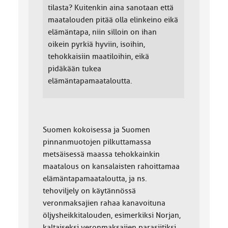
tilasta? Kuitenkin aina sanotaan että
maatalouden pitää olla elinkeino eikä
elämäntapa, niin silloin on ihan
oikein pyrkiä hyviin, isoihin,
tehokkaisiin maatiloihin, eikä
pidäkään tukea
elämäntapamaataloutta.
Suomen kokoisessa ja Suomen
pinnanmuotojen pilkuttamassa
metsäisessä maassa tehokkainkin
maatalous on kansalaisten rahoittamaa
elämäntapamaataloutta, ja ns.
tehoviljely on käytännössä
veronmaksajien rahaa kanavoituna
öljysheikkitalouden, esimerkiksi Norjan,
kaltaiseksi veronmaksajien parasiitiksi.