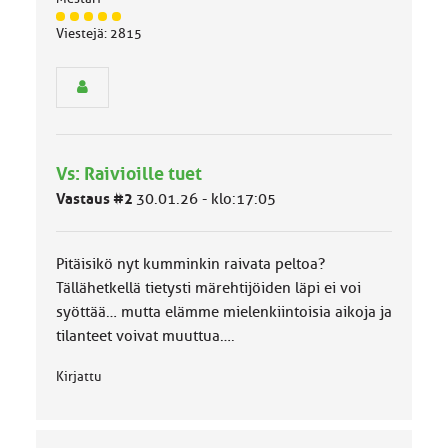
J
Viestejä: 2815
ä
s
e
n
r
y
h
Vs: Raivioille tuet
m
ä
Vastaus #2
30.01.26 - klo:17:05
l
u
o
Pitäisikö nyt kumminkin raivata peltoa?
k
k
Tällähetkellä tietysti märehtijöiden läpi ei voi
a
syöttää… mutta elämme mielenkiintoisia aikoja ja
:
tilanteet voivat muuttua….
Kirjattu