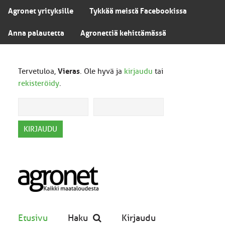
Agronet yrityksille
Tykkää meistä Facebookissa
Anna palautetta
Agronettiä kehittämässä
Tervetuloa,
Vieras
. Ole hyvä ja
kirjaudu
tai
rekisteröidy
.
Etusivu
Haku
Kirjaudu