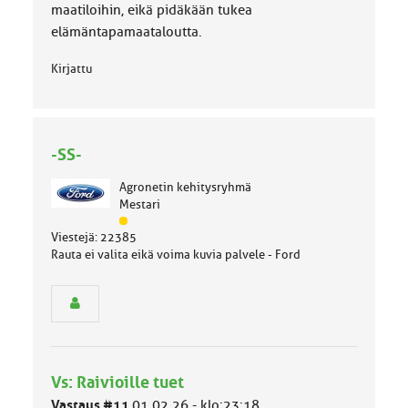
maatiloihin, eikä pidäkään tukea
elämäntapamaataloutta.
Kirjattu
-SS-
Agronetin kehitysryhmä
Mestari
J
Viestejä: 22385
ä
Rauta ei valita eikä voima kuvia palvele - Ford
s
e
n
r
y
h
m
Vs: Raivioille tuet
ä
l
Vastaus #11
01.02.26 - klo:23:18