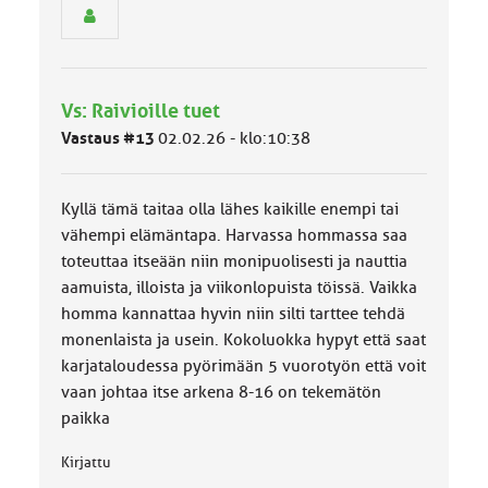
e
n
r
y
h
Vs: Raivioille tuet
m
ä
Vastaus #13
02.02.26 - klo:10:38
l
u
o
Kyllä tämä taitaa olla lähes kaikille enempi tai
k
k
vähempi elämäntapa. Harvassa hommassa saa
a
toteuttaa itseään niin monipuolisesti ja nauttia
:
aamuista, illoista ja viikonlopuista töissä. Vaikka
homma kannattaa hyvin niin silti tarttee tehdä
monenlaista ja usein. Kokoluokka hypyt että saat
karjataloudessa pyörimään 5 vuorotyön että voit
vaan johtaa itse arkena 8-16 on tekemätön
paikka
Kirjattu