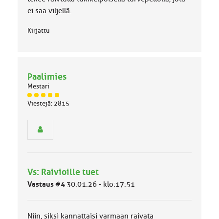
ei saa viljellä.
Kirjattu
Paalimies
Mestari
J
Viestejä: 2815
ä
s
e
n
r
y
h
Vs: Raivioille tuet
m
ä
Vastaus #4
30.01.26 - klo:17:51
l
u
o
Niin, siksi kannattaisi varmaan raivata
k