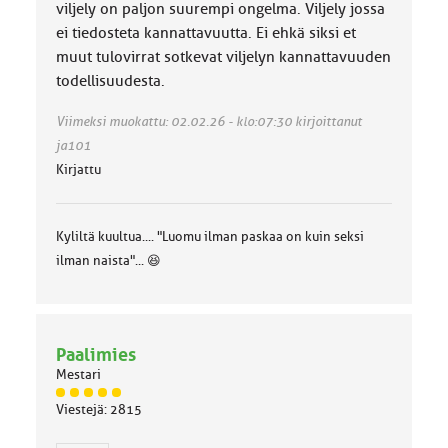
viljely on paljon suurempi ongelma. Viljely jossa
ei tiedosteta kannattavuutta. Ei ehkä siksi et
muut tulovirrat sotkevat viljelyn kannattavuuden
todellisuudesta.
Viimeksi muokattu: 02.02.26 - klo:07:30 kirjoittanut
ja101
Kirjattu
Kyliltä kuultua.... "Luomu ilman paskaa on kuin seksi
ilman naista"... 😆
Paalimies
Mestari
J
Viestejä: 2815
ä
s