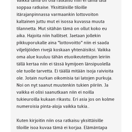
Vaikka tämä on osa ratkaisu niin ei tämä tätä
soppaa ratkaise. Yksittäisille tiloille
itärajanpinnassa varmaankin lottovoiton
kaltainen juttu mut ei isossa kuvassa muuta
tilannetta. Mut sitähän tämä on ollut koko eu
aika. Hajoita niin hallitset. Jaetaan jollekin
pikkuporukalle aina "lottovoitto" niin ei saada
viljelijöiden rivejä koskaan yhtenäisiksi. Vaikka
oma alue kuuluu tähän etuoikeutettujen leiriin
tällä kertaa niin ei tässä kymijoen länsipuolella
ole tuolle tarvetta. Ei täällä mitään isoja raivioita
ole. Jotain nurkan oikomisia tai latojen purkuja.
Noi on nyt saanut muutenkin tukien piiriin. Ja
vaikka ei olisi saanutkaan niin ei noilla
tukieuroilla kukaan rikastu. Eri asia jos on kolme
numeroisia pinta-aloja vaikka tukia..
Kuten kirjoitin niin osa ratkaisu yksittäisille
tiloille isoa kuvaa tämä ei korjaa. Elämäntapa