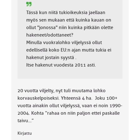
Tässä kun niitä tukioikeuksia jaellaan
myös sen mukaan että kuinka kauan on
ollut "jonossa" niin kuinka pitkään olette
hakeneet/odottaneet?
Minulla vuokralohko viljelyssä ollut
edellisellä koko EU:n ajan mutta tukia ei
hakenut jostain syystä .
Itse hakenut vuodesta 2011 asti.
20 vuotta viljelty, nyt tuli muutama lohko
korvauskelpoiseksi. Yhteensä 4 ha. Joku 100+
vuotta ainakin ollut viljelyssä, vaan ei noin 1990-
2004. Kohta ”rahaa on niin paljon ettei paskalle
taivu…”
Kirjattu