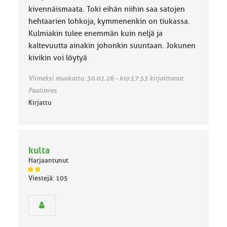
k
kivennäismaata. Toki eihän niihin saa satojen
a
hehtaarien lohkoja, kymmenenkin on tiukassa.
:
Kulmiakin tulee enemmän kuin neljä ja
kaltevuutta ainakin johonkin suuntaan. Jokunen
kivikin voi löytyä
Viimeksi muokattu: 30.01.26 - klo:17:53 kirjoittanut
Paalimies
Kirjattu
kulta
Harjaantunut
J
Viestejä: 105
ä
s
e
n
r