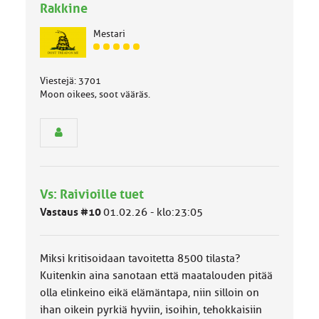
Rakkine
Mestari
J
ä
s
Viestejä: 3701
e
Moon oikees, soot vääräs.
n
r
y
h
m
ä
l
Vs: Raivioille tuet
u
Vastaus #10
01.02.26 - klo:23:05
o
k
k
a
Miksi kritisoidaan tavoitetta 8500 tilasta?
:
Kuitenkin aina sanotaan että maatalouden pitää
olla elinkeino eikä elämäntapa, niin silloin on
ihan oikein pyrkiä hyviin, isoihin, tehokkaisiin