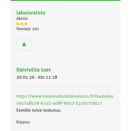
v
h
a
lahenvainio
e
l
Aktiivi
l
J
i
Viestejä: 291
ä
n
s
e
e
n
n
a
r
i
y
h
h
e
Raivioille tuet
m
ä
30.01.26 - klo:12:28
l
u
o
https://www.maaseuduntulevaisuus.fi/maatalou
k
k
s/acf48b78-61d2-408f-9d57-b259750d27
a
Eemilin toive toteutuu
:
Kirjattu