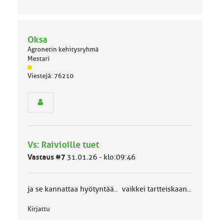
Oksa
Agronetin kehitysryhmä
Mestari
J
Viestejä: 76210
ä
s
e
n
r
y
h
Vs: Raivioille tuet
m
ä
Vastaus #7
31.01.26 - klo:09:46
l
u
o
ja se kannattaa hyötyntää.. vaikkei tartteiskaan..
k
k
Kirjattu
a
: