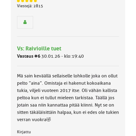
J
Viestejä: 2815
ä
s
e
n
r
y
h
Vs: Raivioille tuet
m
ä
Vastaus #6
30.01.26 - klo:19:40
l
u
o
Mä sain keväällä sellaiselle lohkolle joka on ollut
k
k
pelto ”aina”. Omistaja ei hakenut kokoaikana
a
tukia, viljeli vuoteen 2017 itse. Oli vähän kallista
:
peltoa kun ei tullut mieleen tarkistaa. Täällä jos
jotain saa niin kannattaa pitää kiinni. Nyt se on
sitten täkäläisittäin halpaa, kun ei edes ole tukien
verran vuokra🤣
Kirjattu