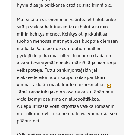
hyvin tilaa ja paikkansa ettei se siitä kiinni ole.
Mut siitä on sit enemmän vääntöä et halutaanko
sitä ja vaikka haluttaisiin tai ei haluttaisi niin
mihin kehitys menee. Kehitys oli pikkuhiljaa
tuohon menossa mut nyt alkaa kuoppia olemaan
matkalla. Vapaaehtoisesti tuohon malliin
pyrkijöille jotka ovat olleet liian innokkaita on
alkanut esiintymään maksuhäiriöitä ja liian isoja
velkapotteja. Tuttu pankinjohtajakin jäi
eläkkeelle eikä nuori kaupunkilaispankkiiri
ymmärräkkään maatalouden bisnesmallia.
Tämä raiviotuki jako on osa ratkaisu tähän mut
vielä isompi osa siinä on aluepolitiikkaa.
Aluepolitiikasta voisi kirjoittaa vaikka romaanin
mut olkoon nyt. Jokainen haluava ymmärtää sen
pääpiirteet.