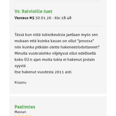
y
h
Vs: Raivioille tuet
m
ä
Vastaus #5
30.01.26 - klo:18:48
l
u
o
Tässä kun niitä tukioikeuksia jaellaan myös sen
k
k
mukaan että kuinka kauan on ollut "jonossa"
a
niin kuinka pitkään olette hakeneet/odottaneet?
:
Minulla vuokralohko viljelyssä ollut edellisellä
koko EU:n ajan mutta tukia ei hakenut jostain
syystä .
Itse hakenut vuodesta 2011 asti.
Kirjattu
Paalimies
Mestari