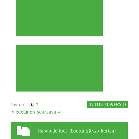
Sivuja:
[
1
]
2
TULOSTUSVERSIO
« edellinen
seuraava »
T
A
Raivioille tuet (Luettu 19427 kertaa)
a
i