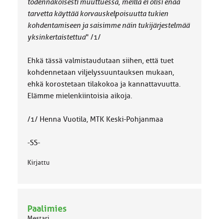
todennäköisesti muuttuessa, meillä ei olisi enää
tarvetta käyttää korvauskelpoisuutta tukien
kohdentamiseen ja saisimme näin tukijärjestelmää
yksinkertaistettua
" /1/
Ehkä tässä valmistaudutaan siihen, että tuet
kohdennetaan viljelyssuuntauksen mukaan,
ehkä korostetaan tilakokoa ja kannattavuutta.
Elämme mielenkiintoisia aikoja.
/1/ Henna Vuotila, MTK Keski-Pohjanmaa
-SS-
Kirjattu
Paalimies
Mestari