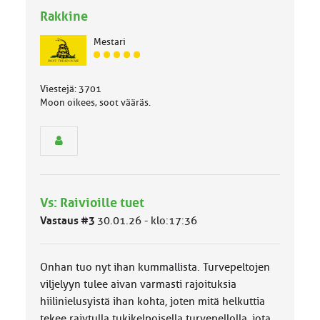
Rakkine
Mestari
J
ä
s
Viestejä: 3701
e
Moon oikees, soot vääräs.
n
r
y
h
m
ä
l
Vs: Raivioille tuet
u
Vastaus #3
30.01.26 - klo:17:36
o
k
k
a
Onhan tuo nyt ihan kummallista. Turvepeltojen
:
viljelyyn tulee aivan varmasti rajoituksia
hiilinielusyistä ihan kohta, joten mitä helkuttia
tekee raivtulla tukikelpoisella turvepellolla, jota