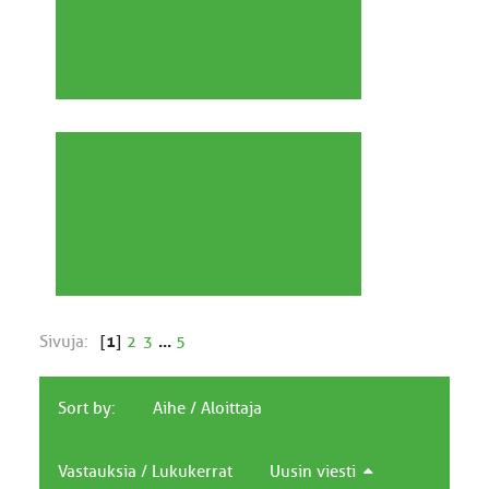
Sivuja:
[
1
]
2
3
...
5
Sort by:
Aihe
/
Aloittaja
Vastauksia
/
Lukukerrat
Uusin viesti