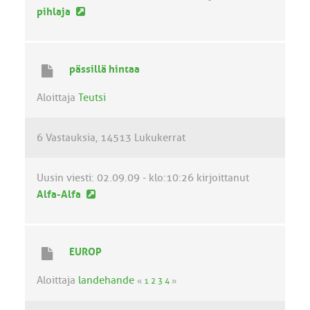
U
pihlaja
u
s
i
pässillä hintaa
n
v
Aloittaja
Teutsi
i
e
6 Vastauksia
14513 Lukukerrat
s
t
i
Uusin viesti:
02.09.09 - klo:10:26
kirjoittanut
U
Alfa-Alfa
u
s
i
EUROP
n
v
Aloittaja
landehande
«
1
2
3
4
»
i