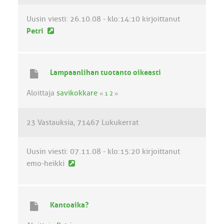
t
i
Uusin viesti:
26.10.08 - klo:14:10
kirjoittanut
U
Petri
u
s
i
Lampaanlihan tuotanto oikeasti
n
v
Aloittaja
savikokkare
«
1
2
»
i
e
23 Vastauksia
71467 Lukukerrat
s
t
i
Uusin viesti:
07.11.08 - klo:15:20
kirjoittanut
U
emo-heikki
u
s
i
Kantoaika?
n
v