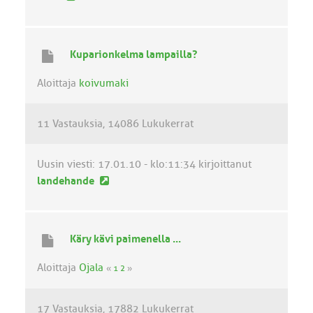
u
s
i
Kuparionkelma lampailla?
n
v
Aloittaja
koivumaki
i
e
11 Vastauksia
14086 Lukukerrat
s
t
i
Uusin viesti:
17.01.10 - klo:11:34
kirjoittanut
U
landehande
u
s
i
Käry kävi paimenella ...
n
v
Aloittaja
Ojala
«
1
2
»
i
e
17 Vastauksia
17882 Lukukerrat