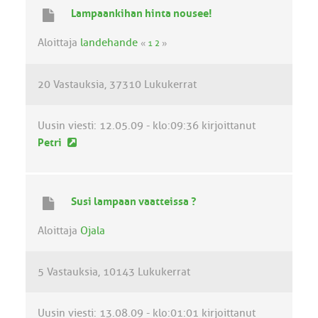
i
Lampaankihan hinta nousee!
n
v
Aloittaja
landehande
«
1
2
»
i
e
20 Vastauksia
37310 Lukukerrat
s
t
i
Uusin viesti:
12.05.09 - klo:09:36
kirjoittanut
U
Petri
u
s
i
Susi lampaan vaatteissa ?
n
v
Aloittaja
Ojala
i
e
5 Vastauksia
10143 Lukukerrat
s
t
i
Uusin viesti:
13.08.09 - klo:01:01
kirjoittanut