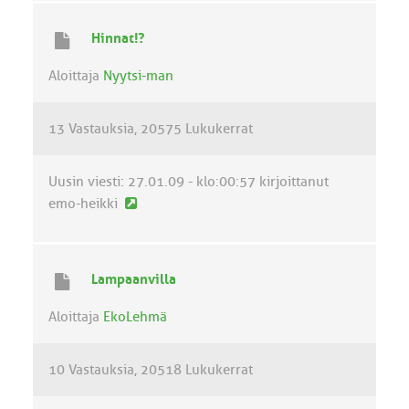
s
i
Hinnat!?
n
v
Aloittaja
Nyytsi-man
i
e
13 Vastauksia
20575 Lukukerrat
s
t
i
Uusin viesti:
27.01.09 - klo:00:57
kirjoittanut
U
emo-heikki
u
s
i
Lampaanvilla
n
v
Aloittaja
EkoLehmä
i
e
10 Vastauksia
20518 Lukukerrat
s
t