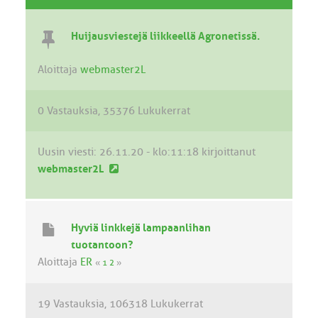
Huijausviestejä liikkeellä Agronetissä.
Aloittaja
webmaster2L
0 Vastauksia
35376 Lukukerrat
Uusin viesti:
26.11.20 - klo:11:18
kirjoittanut
U
webmaster2L
u
s
i
Hyviä linkkejä lampaanlihan
n
tuotantoon?
v
Aloittaja
ER
«
1
2
»
i
e
19 Vastauksia
106318 Lukukerrat
s