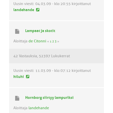
i
Uusin viesti:
04.03.09 - klo:20:55
kirjoittanut
U
landehande
u
s
i
Lampaat ja skotit
n
v
Aloittaja
de Citonni
«
1
2
3
»
i
e
42 Vastauksia
52397 Lukukerrat
s
t
i
Uusin viesti:
11.03.09 - klo:07:12
kirjoittanut
U
hiluhi
u
s
i
Hornborg siirtyy lampuriksi
n
v
Aloittaja
landehande
i