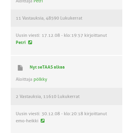
Aloittaja
Petri
i
e
11 Vastauksia
48590 Lukukerrat
s
t
i
Uusin viesti:
17.12.08 - klo:19:57
kirjoittanut
U
Petri
u
s
i
Nyt seTAAS alkaa
n
v
Aloittaja
pölkky
i
e
2 Vastauksia
11610 Lukukerrat
s
t
i
Uusin viesti:
30.12.08 - klo:20:18
kirjoittanut
U
emo-heikki
u