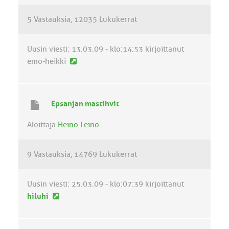
e
5 Vastauksia
12035 Lukukerrat
s
t
i
Uusin viesti:
13.03.09 - klo:14:53
kirjoittanut
U
emo-heikki
u
s
i
Epsanjan mastihvit
n
v
Aloittaja
Heino Leino
i
e
9 Vastauksia
14769 Lukukerrat
s
t
i
Uusin viesti:
25.03.09 - klo:07:39
kirjoittanut
U
hiluhi
u
s