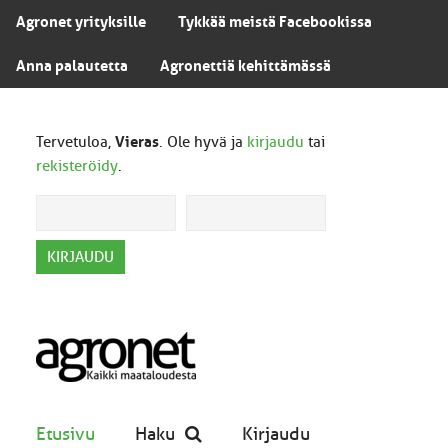
Agronet yrityksille
Tykkää meistä Facebookissa
Anna palautetta
Agronettiä kehittämässä
Tervetuloa,
Vieras
. Ole hyvä ja
kirjaudu
tai
rekisteröidy
.
Etusivu
Haku
Kirjaudu