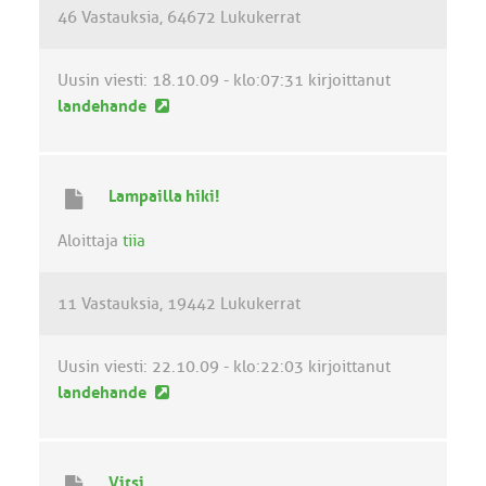
e
46 Vastauksia
64672 Lukukerrat
s
t
i
Uusin viesti:
18.10.09 - klo:07:31
kirjoittanut
U
landehande
u
s
i
Lampailla hiki!
n
v
Aloittaja
tiia
i
e
11 Vastauksia
19442 Lukukerrat
s
t
i
Uusin viesti:
22.10.09 - klo:22:03
kirjoittanut
U
landehande
u
s
i
Vitsi