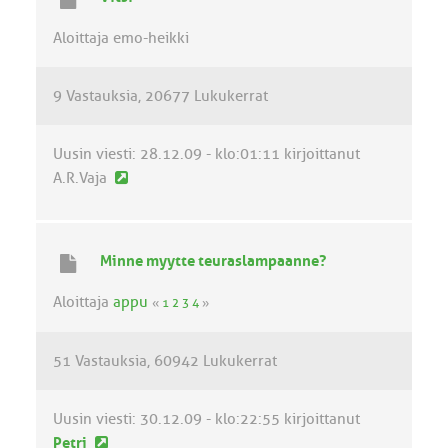
n
v
Aloittaja emo-heikki
i
e
9 Vastauksia
20677 Lukukerrat
s
t
i
Uusin viesti:
28.12.09 - klo:01:11
kirjoittanut
U
A.R.Vaja
u
s
i
Minne myytte teuraslampaanne?
n
v
Aloittaja
appu
«
1
2
3
4
»
i
e
51 Vastauksia
60942 Lukukerrat
s
t
i
Uusin viesti:
30.12.09 - klo:22:55
kirjoittanut
U
Petri