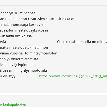
enee yli 70 miljoonaa
kihallinnon resurssien suuruusluokka on
i hallinnontasoja koskeviin
okaosaston maatalousyksikössä
muissakin yksiköissä
ittyviä tehtäviä. Yksinkertaistamisella on ollut vain
imatta maataloustukihallinnon
n viime vuosina. Toimintaympäristön
non yksinkertaistamista.
lleen viljelypinta-alan
hä useammin yritysmuotoisiksi
n tukihaku yleistyy.
https://www.vtv.fi/files/3511/4_2013_Ma
n laskupaineita