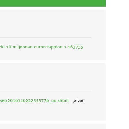
teki-10-miljoonan-euron-tappion-1.163755
uutiset/2016110222555776_uu.shtml
,aivan