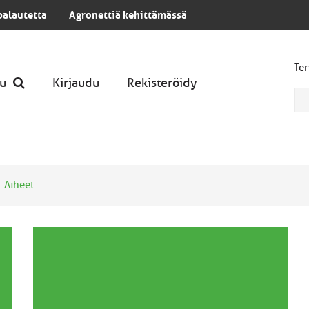
palautetta
Agronettiä kehittämässä
Ter
u
Kirjaudu
Rekisteröidy
Aiheet