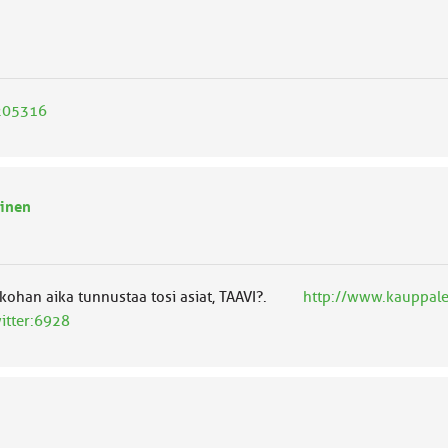
9205316
inen
Oliskohan aika tunnustaa tosi asiat, TAAVI?.
http://www.kauppaleh
itter:6928