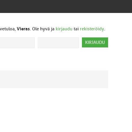
vetuloa,
Vieras
. Ole hyvä ja
kirjaudu
tai
rekisteröidy
.