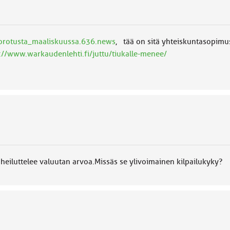
korotusta_maaliskuussa.636.news
, tää on sitä yhteiskuntasopim
://www.warkaudenlehti.fi/juttu/tiukalle-menee/
tässä
heiluttelee valuutan arvoa.Missäs se ylivoimainen kilpailukyky?