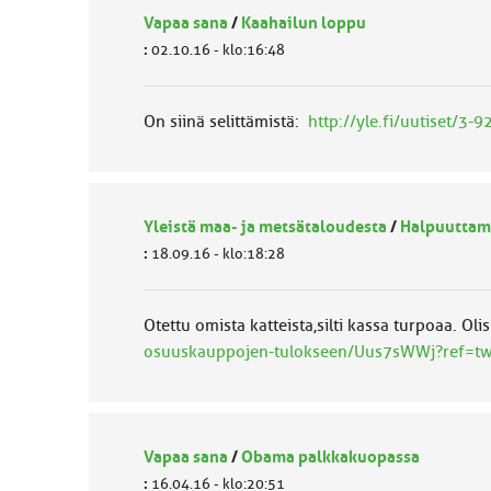
Vapaa sana
/
Kaahailun loppu
:
02.10.16 - klo:16:48
On siinä selittämistä:
http://yle.fi/uutiset/3-
Yleistä maa- ja metsätaloudesta
/
Halpuuttam
:
18.09.16 - klo:18:28
Otettu omista katteista,silti kassa turpoaa. 
osuuskauppojen-tulokseen/Uus7sWWj?ref=tw
Vapaa sana
/
Obama palkkakuopassa
:
16.04.16 - klo:20:51