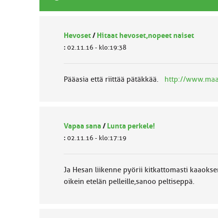
Hevoset
/
Hitaat hevoset,nopeet naiset
:
02.11.16 - klo:19:38
Pääasia että riittää pätäkkää.
http://www.maa
Vapaa sana
/
Lunta perkele!
:
02.11.16 - klo:17:19
Ja Hesan liikenne pyörii kitkattomasti kaaok
oikein etelän pelleille,sanoo peltiseppä.