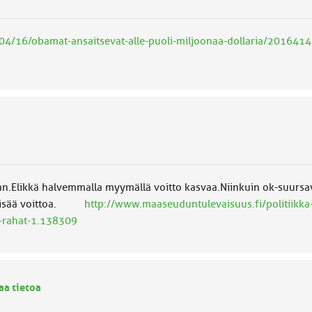
04/16/obamat-ansaitsevat-alle-puoli-miljoonaa-dollaria/2016414
n.Elikkä halvemmalla myymällä voitto kasvaa.Niinkuin ok-suursav
n lisää voittoa.
http://www.maaseuduntulevaisuus.fi/politiikk
t-rahat-1.138309
aa tietoa