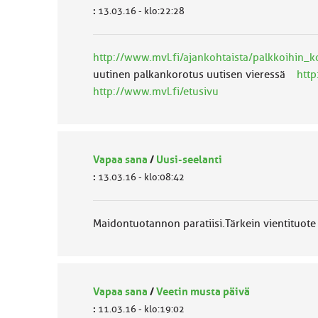
:
13.03.16 - klo:22:28
http://www.mvl.fi/ajankohtaista/palkkoihin_
uutinen palkankorotus uutisen vieressä
http
http://www.mvl.fi/etusivu
Vapaa sana
/
Uusi-seelanti
:
13.03.16 - klo:08:42
Maidontuotannon paratiisi.Tärkein vientituote 
Vapaa sana
/
Veetin musta päivä
:
11.03.16 - klo:19:02