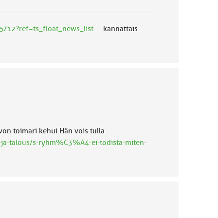
5/12?ref=ts_float_news_list
kannattais
on toimari kehui.Hän vois tulla
a-ja-talous/s-ryhm%C3%A4-ei-todista-miten-