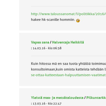
http://www.taloussanomat.fi/politiikka/2016/
hakee hk-scanille hommiin.
Vapaa sana
/
Halventaja Heikkilä
:
14.03.16 - klo:06:58
Kuin hitossa mä en saa tuota yhtälöä toimimaa
konsultoimaan,kuin omista katteista tehdää
se-ottaa-katteestaan-halpuuttamisen-vaatima
Yleistä maa- ja metsätaloudesta
/
Pilkuntarkk
:
13.03.16 - klo:22:47