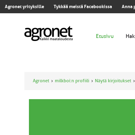
Agronet yrityksille
Tykkää meistä Facebookissa
Anna 
Etusivu
Hak
Agronet
milkboi:n profiili
Näytä kirjoitukset