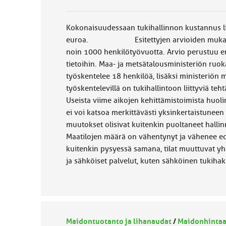
Kokonaisuudessaan tukihallinnon kustannus li
euroa. Esitettyjen arvioiden mukaan tu
noin 1000 henkilötyövuotta. Arvio perustuu er
tietoihin. Maa- ja metsätalousministeriön ru
työskentelee 18 henkilöä, lisäksi ministeriön 
työskentelevillä on tukihallintoon li
Useista viime aikojen kehittämistoimista huol
ei voi katsoa merkittävästi yksinkertaistunee
muutokset olisivat kuitenkin puoltaneet hallin
Maatilojen määrä on vähentynyt ja vähenee ede
kuitenkin pysyessä samana, tilat muuttuvat y
ja sähköiset palvelut, kuten sähköine
Maidontuotanto ja lihanaudat
/
Maidonhintaa