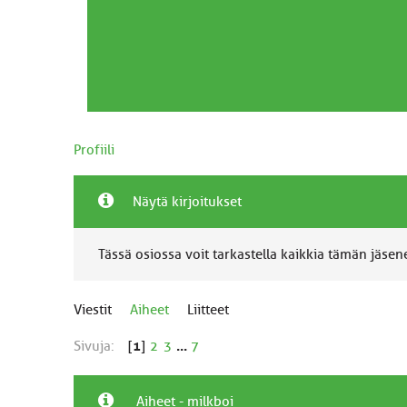
Profiili
Näytä kirjoitukset
Tässä osiossa voit tarkastella kaikkia tämän jäsenen
Viestit
Aiheet
Liitteet
Sivuja:
[
1
]
2
3
...
7
Aiheet - milkboi