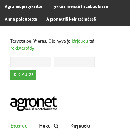
Agronet yrityksille
Tykkää meistä Facebookissa
Anna palautetta
Agronettiä kehittämässä
Tervetuloa,
Vieras
. Ole hyvä ja
kirjaudu
tai
rekisteröidy
.
Etusivu
Haku
Kirjaudu