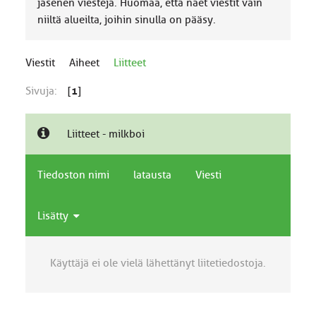
jäsenen viestejä. Huomaa, että näet viestit vain
niiltä alueilta, joihin sinulla on pääsy.
Viestit
Aiheet
Liitteet
Sivuja:
[
1
]
Liitteet - milkboi
Tiedoston nimi
latausta
Viesti
Lisätty
Käyttäjä ei ole vielä lähettänyt liitetiedostoja.