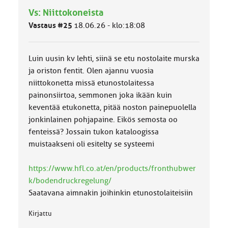
h
Vs: Niittokoneista
m
ä
Vastaus #25
18.06.26 - klo:18:08
l
u
o
Luin uusin kv lehti, siinä se etu nostolaite murska
k
k
ja oriston fentit. Olen ajannu vuosia
a
niittokonetta missä etunostolaitessa
:
painonsiirtoa, semmonen joka ikään kuin
keventää etukonetta, pitää noston painepuolella
jonkinlainen pohjapaine. Eikös semosta oo
fenteissä? Jossain tukon kataloogissa
muistaakseni oli esitelty se systeemi
https://www.hfl.co.at/en/products/fronthubwer
k/bodendruckregelung/
Saatavana aimnakin joihinkin etunostolaiteisiin
Kirjattu