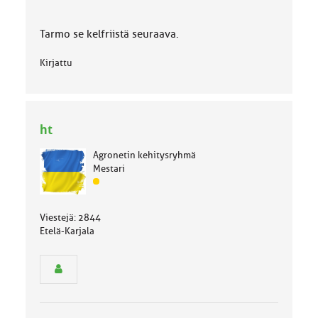
Tarmo se kelfriistä seuraava.
Kirjattu
ht
Agronetin kehitysryhmä
Mestari
J
ä
s
Viestejä: 2844
e
Etelä-Karjala
n
r
y
h
m
ä