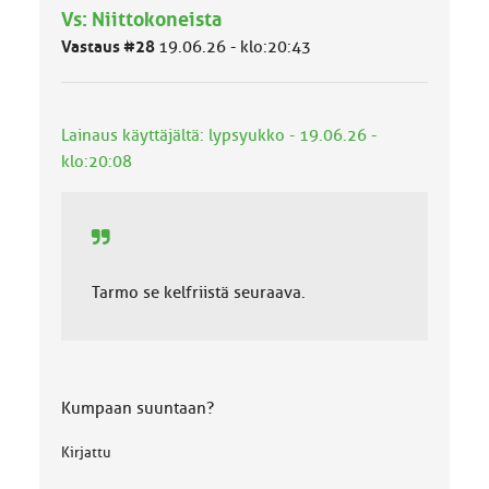
l
Vs: Niittokoneista
u
o
Vastaus #28
19.06.26 - klo:20:43
k
k
a
:
Lainaus käyttäjältä: lypsyukko - 19.06.26 -
klo:20:08
Tarmo se kelfriistä seuraava.
Kumpaan suuntaan?
Kirjattu