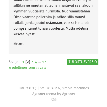
silläkin ne muutamat lauhan haituvat saa lakoon
kymmen vuotiaista nurmista. Nuoremmistahan
Oksa vääntää palleroita ja säilöö sillä muovi
rullalla jonka joutui ostamaan, vaikka hinta oli
pompsahtanut toissa vuodesta. Mutta odelma
kasvaa hyästi.
Kirjattu
Sivuja:
1
[
2
]
3
4
...
13
TULOSTUSVERSIO
« edellinen
seuraava »
SMF 2.0.15
|
SMF © 2016
,
Simple Machines
Agronet teema by
Agronet
RSS