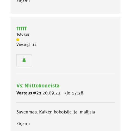
Kirjattu
fffff
Tulokas
J
Viestejä: 11
ä
s
e
n
r
y
h
Vs: Niittokoneista
m
ä
Vastaus #21
20.09.22 - klo:17:28
l
u
o
Savenmaa. Kaiken kokoisija ja mallisia
k
k
Kirjattu
a
: