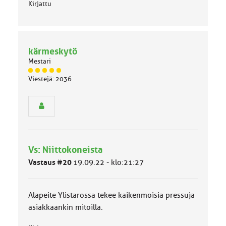
:
Kirjattu
kärmeskytö
Mestari
J
Viestejä: 2036
ä
s
e
n
r
y
h
Vs: Niittokoneista
m
ä
Vastaus #20
19.09.22 - klo:21:27
l
u
o
Alapeite Ylistarossa tekee kaikenmoisia pressuja
k
k
asiakkaankin mitoilla.
a
: