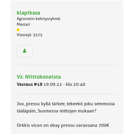
klapikasa
Agronetin kehitysryhmä
Mestari
J
Viestejä: 3575
ä
s
e
n
r
y
h
Vs: Niittokoneista
m
ä
Vastaus #18
19.09.22 - klo:20:40
l
u
o
Joo, pressu kyllä tärkee, tekeekö joku semmosia
k
k
tääläpäin, Suomessa mittojen mukaan?
a
:
Orkkis vicon on ebay pressu varaosana 700€