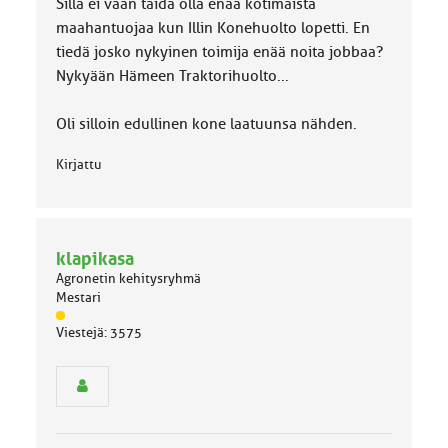
Sillä ei vaan taida olla enää kotimaista
maahantuojaa kun Illin Konehuolto lopetti. En
tiedä josko nykyinen toimija enää noita jobbaa?
Nykyään Hämeen Traktorihuolto...
Oli silloin edullinen kone laatuunsa nähden.
Kirjattu
klapikasa
Agronetin kehitysryhmä
Mestari
J
Viestejä: 3575
ä
s
e
n
r
y