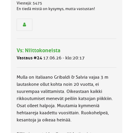
Viestejä: 5475
ä
En tiedä mistä on kysymys, mutta vastustan!
s
e
n
r
y
h
m
Vs: Niittokoneista
ä
l
Vastaus #24
17.06.26 - klo:20:17
u
o
k
Mulla on italiaano Gribaldi & Salvia vajaa 3 m
k
a
lautaskone ollut kohta noin 20 vuotta, ei
:
suurempaa valittamista. Oikeastaan kaikki
rikkoutumiset menevät peiliin katsojan piikkiin.
Osat olleet halpoja. Muutamia kymmeniä
hehtaareja kaadettu vuosittain. Ruokohelpeä,
kesantoja ja oikeaa heinää.