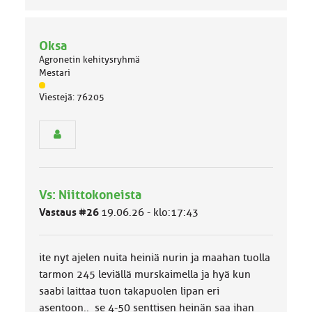
Oksa
Agronetin kehitysryhmä
Mestari
J
Viestejä: 76205
ä
s
e
n
r
y
h
Vs: Niittokoneista
m
ä
Vastaus #26
19.06.26 - klo:17:43
l
u
o
ite nyt ajelen nuita heiniä nurin ja maahan tuolla
k
k
tarmon 245 leviällä murskaimella ja hyä kun
a
saabi laittaa tuon takapuolen lipan eri
:
asentoon.. se 4-50 senttisen heinän saa ihan