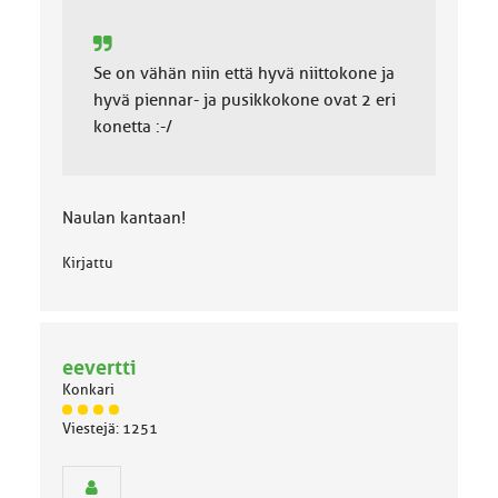
Se on vähän niin että hyvä niittokone ja
hyvä piennar- ja pusikkokone ovat 2 eri
konetta :-/
Naulan kantaan!
Kirjattu
eevertti
Konkari
J
Viestejä: 1251
ä
s
e