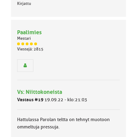
Kirjattu
Paalimies
Mestari
J
Viestejä: 2815
ä
s
e
n
r
y
h
Vs: Niittokoneista
m
ä
Vastaus #19
19.09.22 - klo:21:03
l
u
o
Hattulassa Parolan teltta on tehnyt muotoon
k
k
ommeltuja pressuja.
a