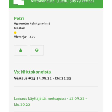
T
A
Niittokoneista (Luettu 50979 kertaa)
a
i
v
h
a
Petri
e
l
Agronetin kehitysryhmä
l
Mestari
i
J
n
Viestejä: 5429
ä
e
s
n
e
a
n
i
r
h
y
e
h
Vs: Niittokoneista
m
ä
Vastaus #15
14.09.22 - klo:21:35
l
u
o
k
Lainaus käyttäjältä: metsajussi - 12.09.22 -
k
klo:20:22
a
: