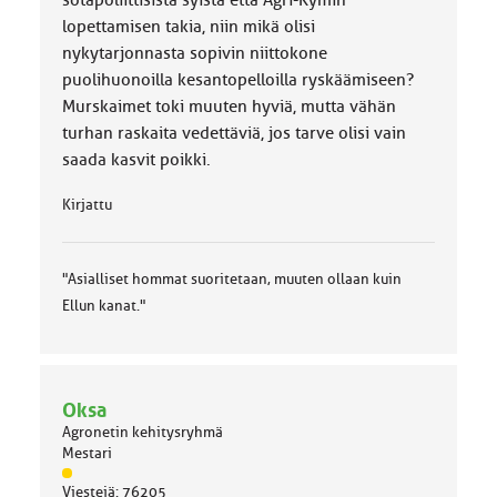
sotapoliittisista syistä että Agri-Kymin
:
lopettamisen takia, niin mikä olisi
nykytarjonnasta sopivin niittokone
puolihuonoilla kesantopelloilla ryskäämiseen?
Murskaimet toki muuten hyviä, mutta vähän
turhan raskaita vedettäviä, jos tarve olisi vain
saada kasvit poikki.
Kirjattu
"Asialliset hommat suoritetaan, muuten ollaan kuin
Ellun kanat."
Oksa
Agronetin kehitysryhmä
Mestari
J
Viestejä: 76205