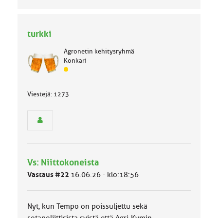
turkki
Agronetin kehitysryhmä
Konkari
J
ä
s
Viestejä: 1273
e
n
r
y
h
m
ä
Vs: Niittokoneista
l
u
Vastaus #22
16.06.26 - klo:18:56
o
k
k
Nyt, kun Tempo on poissuljettu sekä
a