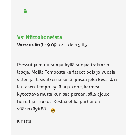
s
e
n
r
y
h
Vs: Niittokoneista
m
ä
Vastaus #17
19.09.22 - klo:15:03
l
u
o
Pressut ja muut suojat kyllä suojaa traktorin
k
k
laseja. Meillä Temposta karisseet pois jo vuosia
a
sitten ja lasisulkeisia kyllä piisaa joka kesä. 4:n
:
lautasen Tempo kyllä luja kone, karmea
kytkettävä mutta kun saa perään, sillä ajelee
heinät ja risukot. Kestää ehkä parhaiten
väärinkäyttöä...
Kirjattu