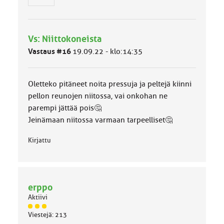
n
r
y
h
Vs: Niittokoneista
m
ä
Vastaus #16
19.09.22 - klo:14:35
l
u
o
Oletteko pitäneet noita pressuja ja peltejä kiinni
k
k
pellon reunojen niitossa, vai onkohan ne
a
parempi jättää pois🤔
:
Jeinämaan niitossa varmaan tarpeelliset🤔
Kirjattu
erppo
Aktiivi
J
Viestejä: 213
ä