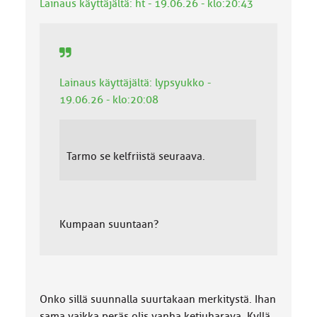
Lainaus käyttäjältä: ht - 19.06.26 - klo:20:43
k
a
:
Lainaus käyttäjältä: lypsyukko -
19.06.26 - klo:20:08
Tarmo se kelfriistä seuraava.
Kumpaan suuntaan?
Onko sillä suunnalla suurtakaan merkitystä. Ihan
sama vaikka peräs olis vanha ketjuharava. Kyllä