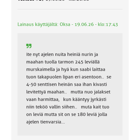
l
u
o
k
Lainaus käyttäjältä: Oksa - 19.06.26 - klo:17:43
k
a
:
ite nyt ajelen nuita heiniä nurin ja
maahan tuolla tarmon 245 leviällä
murskaimella ja hyä kun saabi laittaa
tuon takapuolen lipan eri asentoon.. se
4-50 senttisen heinän saa ihan kivasti
levitettyä maahan.. mutta nuo jalakset
vaan harmittaa, kun kääntyy jyrkästi
niin teköö vallin siihen.. muta kait tuo
on leviä mutta sit on se 180 leviä jolla
ajelen tienvarsia...