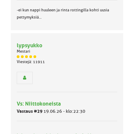
-ei kun nappi huuleen ja rinta rottingilla kohti uusia
pettymyksiä...
lypsyukko
Mestari
J
Viestejä: 11911
ä
s
e
n
r
y
h
Vs: Niittokoneista
m
ä
Vastaus #29
19.06.26 - klo:22:30
l
u
o
k