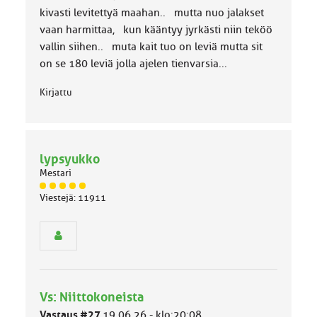
kivasti levitettyä maahan.. mutta nuo jalakset
vaan harmittaa, kun kääntyy jyrkästi niin teköö
vallin siihen.. muta kait tuo on leviä mutta sit
on se 180 leviä jolla ajelen tienvarsia...
Kirjattu
lypsyukko
Mestari
J
Viestejä: 11911
ä
s
e
n
r
y
h
Vs: Niittokoneista
m
ä
Vastaus #27
19.06.26 - klo:20:08