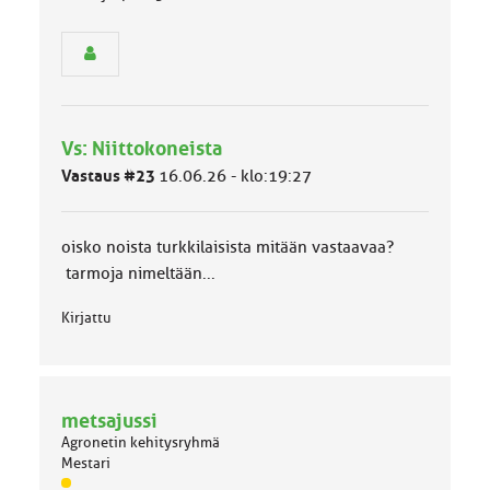
ä
s
e
n
r
y
h
Vs: Niittokoneista
m
ä
Vastaus #23
16.06.26 - klo:19:27
l
u
o
oisko noista turkkilaisista mitään vastaavaa?
k
k
tarmoja nimeltään...
a
:
Kirjattu
metsajussi
Agronetin kehitysryhmä
Mestari
J