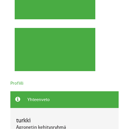
Profiili
Yhteenveto
turkki
Agronetin kehitysryhmä