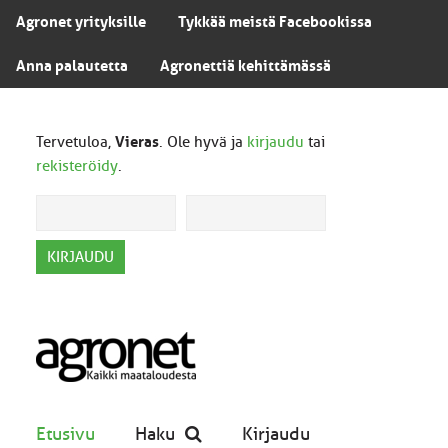
Agronet yrityksille
Tykkää meistä Facebookissa
Anna palautetta
Agronettiä kehittämässä
Tervetuloa,
Vieras
. Ole hyvä ja
kirjaudu
tai
rekisteröidy
.
Etusivu
Haku
Kirjaudu