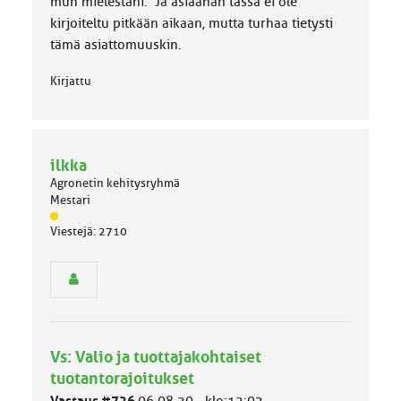
mun mielestäni. Ja asiaahan tässä ei ole
kirjoiteltu pitkään aikaan, mutta turhaa tietysti
tämä asiattomuuskin.
Kirjattu
ilkka
Agronetin kehitysryhmä
Mestari
J
Viestejä: 2710
ä
s
e
n
r
y
h
Vs: Valio ja tuottajakohtaiset
m
ä
tuotantorajoitukset
l