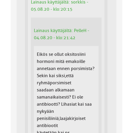
Lainaus käyttäjältä: sorkkis -
05.08.20 - klo:20:15
Lainaus käyttäjältä: PelleH -
04.08.20 - klo:21:42
Eikös se ollut oksitosiini
hormoni mitä emakoille
annetaan ennen porsimista?
Sekin kai siksi,että
ryhmäporsimiset
saadaan alkamaan
samanaikaisesti? Ei ole
antibiootti? Lihasiat kai saa
nykyään
penisiliiniä,laajakirjoiset
antibiootit
käytetään kai ns.