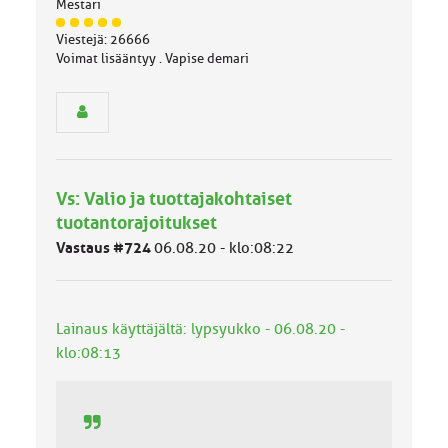
Mestari
J
Viestejä: 26666
ä
Voimat lisääntyy . Vapise demari
s
e
n
r
y
h
m
Vs: Valio ja tuottajakohtaiset
ä
l
tuotantorajoitukset
u
Vastaus #724
06.08.20 - klo:08:22
o
k
k
a
Lainaus käyttäjältä: lypsyukko - 06.08.20 -
:
klo:08:13