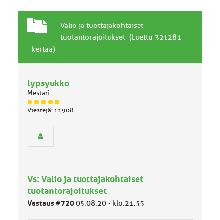
T
A
Valio ja tuottajakohtaiset
a
i
tuotantorajoitukset (Luettu 321281
v
h
kertaa)
a
e
l
l
lypsyukko
i
n
Mestari
e
J
Viestejä: 11908
n
ä
a
s
i
e
h
n
r
e
y
h
Vs: Valio ja tuottajakohtaiset
m
ä
tuotantorajoitukset
l
Vastaus #720
05.08.20 - klo:21:55
u
o