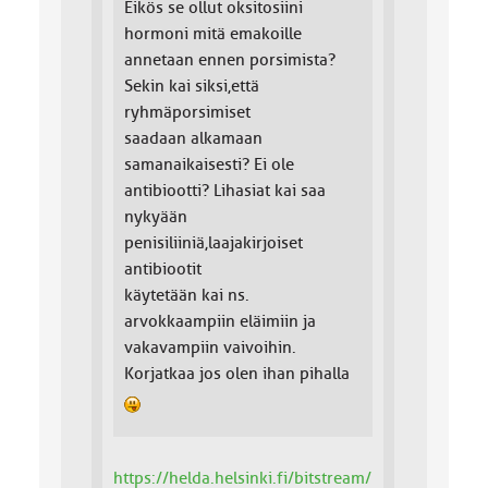
Eikös se ollut oksitosiini
hormoni mitä emakoille
annetaan ennen porsimista?
Sekin kai siksi,että
ryhmäporsimiset
saadaan alkamaan
samanaikaisesti? Ei ole
antibiootti? Lihasiat kai saa
nykyään
penisiliiniä,laajakirjoiset
antibiootit
käytetään kai ns.
arvokkaampiin eläimiin ja
vakavampiin vaivoihin.
Korjatkaa jos olen ihan pihalla
https://helda.helsinki.fi/bitstream/