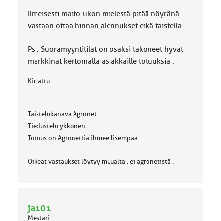
Ilmeisesti maito-ukon mielestä pitää nöyränä
vastaan ottaa hinnan alennukset eikä taistella .
Ps . Suoramyyntitilat on osaksi takoneet hyvät
markkinat kertomalla asiakkaille totuuksia .
Kirjattu
Taistelukanava Agronet
Tiedustelu ykkönen
Totuus on Agronettiä ihmeellisempää
Oikeat vastaukset löytyy muualta , ei agronetistä .
ja101
Mestari