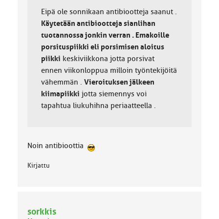
Eipä ole sonnikaan antibiootteja saanut .
Käytetään antibiootteja sianlihan
tuotannossa jonkin verran . Emakoille
porsituspiikki eli porsimisen aloitus
piikki
keskiviikkona jotta porsivat
ennen viikonloppua milloin työntekijöitä
vähemmän .
Vieroituksen jälkeen
kiimapiikki
jotta siemennys voi
tapahtua liukuhihna periaatteella .
Noin antibioottia
Kirjattu
sorkkis