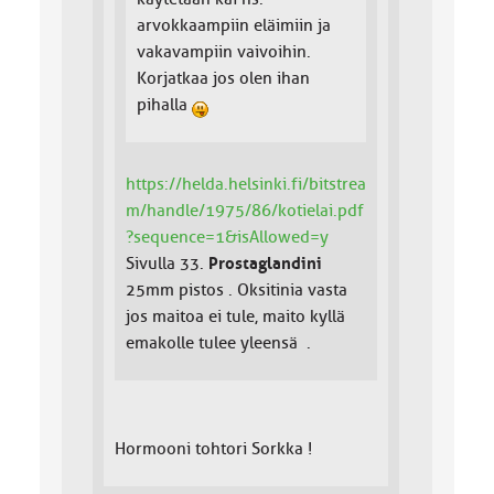
arvokkaampiin eläimiin ja
vakavampiin vaivoihin.
Korjatkaa jos olen ihan
pihalla
https://helda.helsinki.fi/bitstrea
m/handle/1975/86/kotielai.pdf
?sequence=1&isAllowed=y
Sivulla 33.
Prostaglandini
25mm pistos . Oksitinia vasta
jos maitoa ei tule, maito kyllä
emakolle tulee yleensä .
Hormooni tohtori Sorkka !