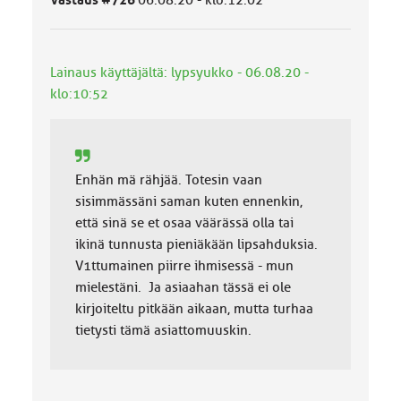
Vastaus #726
06.08.20 - klo:12:02
u
o
k
k
Lainaus käyttäjältä: lypsyukko - 06.08.20 -
a
:
klo:10:52
Enhän mä rähjää. Totesin vaan
sisimmässäni saman kuten ennenkin,
että sinä se et osaa väärässä olla tai
ikinä tunnusta pieniäkään lipsahduksia.
V1ttumainen piirre ihmisessä - mun
mielestäni. Ja asiaahan tässä ei ole
kirjoiteltu pitkään aikaan, mutta turhaa
tietysti tämä asiattomuuskin.