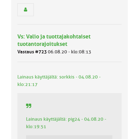
s
e
n
r
y
h
Vs: Valio ja tuottajakohtaiset
m
ä
tuotantorajoitukset
l
Vastaus #723
06.08.20 - klo:08:13
u
o
k
k
Lainaus käyttäjältä: sorkkis - 04.08.20 -
a
:
klo:21:17
Lainaus käyttäjältä: pig24 - 04.08.20 -
klo:19:51