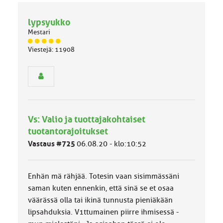
lypsyukko
Mestari
J
Viestejä: 11908
ä
s
e
n
r
y
h
Vs: Valio ja tuottajakohtaiset
m
ä
tuotantorajoitukset
l
Vastaus #725
06.08.20 - klo:10:52
u
o
k
k
Enhän mä rähjää. Totesin vaan sisimmässäni
a
saman kuten ennenkin, että sinä se et osaa
:
väärässä olla tai ikinä tunnusta pieniäkään
lipsahduksia. V1ttumainen piirre ihmisessä -