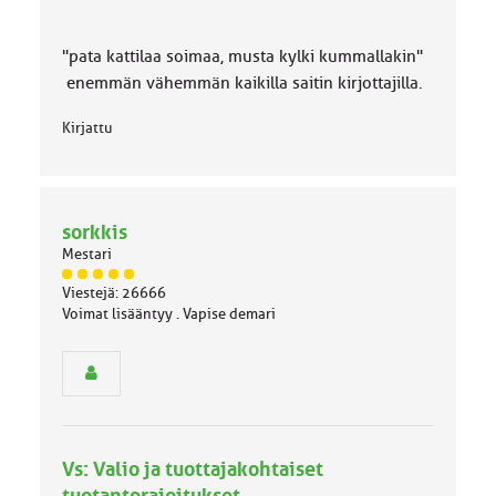
"pata kattilaa soimaa, musta kylki kummallakin"
enemmän vähemmän kaikilla saitin kirjottajilla.
Kirjattu
sorkkis
Mestari
J
Viestejä: 26666
ä
Voimat lisääntyy . Vapise demari
s
e
n
r
y
h
m
Vs: Valio ja tuottajakohtaiset
ä
l
tuotantorajoitukset