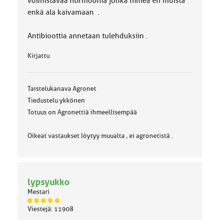
voimistavaa hormoonia jonka nimeä en muista
enkä ala kaivamaan .
Antibioottia annetaan tulehduksiin .
Kirjattu
Taistelukanava Agronet
Tiedustelu ykkönen
Totuus on Agronettiä ihmeellisempää
Oikeat vastaukset löytyy muualta , ei agronetistä .
lypsyukko
Mestari
J
Viestejä: 11908
ä