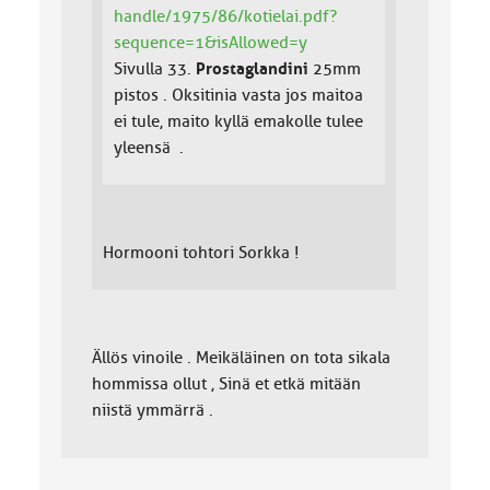
handle/1975/86/kotielai.pdf?
sequence=1&isAllowed=y
Sivulla 33.
Prostaglandini
25mm
pistos . Oksitinia vasta jos maitoa
ei tule, maito kyllä emakolle tulee
yleensä .
Hormooni tohtori Sorkka !
Ällös vinoile . Meikäläinen on tota sikala
hommissa ollut , Sinä et etkä mitään
niistä ymmärrä .