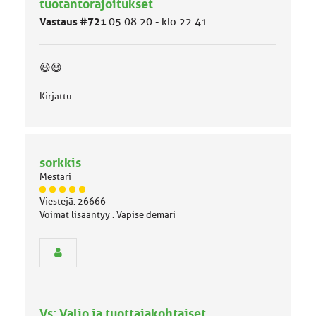
tuotantorajoitukset
l
Vastaus #721
05.08.20 - klo:22:41
u
o
k
k
😆😆
a
:
Kirjattu
sorkkis
Mestari
J
Viestejä: 26666
ä
Voimat lisääntyy . Vapise demari
s
e
n
r
y
h
m
Vs: Valio ja tuottajakohtaiset
ä