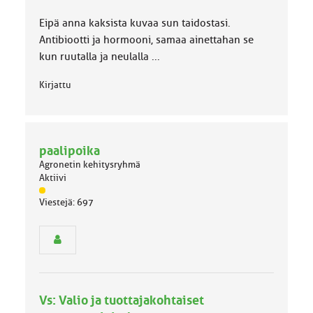
Eipä anna kaksista kuvaa sun taidostasi.
Antibiootti ja hormooni, samaa ainettahan se
kun ruutalla ja neulalla ...
Kirjattu
paalipoika
Agronetin kehitysryhmä
Aktiivi
J
Viestejä: 697
ä
s
e
n
r
y
h
Vs: Valio ja tuottajakohtaiset
m
ä