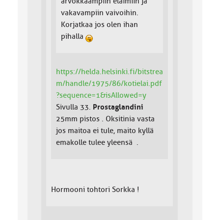
arvokkaampiin eläimiin ja
vakavampiin vaivoihin.
Korjatkaa jos olen ihan
pihalla
https://helda.helsinki.fi/bitstrea
m/handle/1975/86/kotielai.pdf
?sequence=1&isAllowed=y
Sivulla 33.
Prostaglandini
25mm pistos . Oksitinia vasta
jos maitoa ei tule, maito kyllä
emakolle tulee yleensä .
Hormooni tohtori Sorkka !