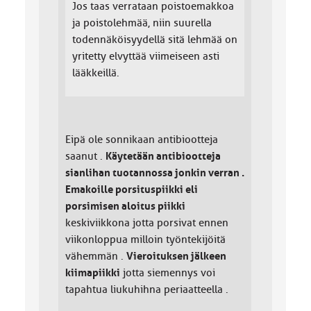
Jos taas verrataan poistoemakkoa
ja poistolehmää, niin suurella
todennäköisyydellä sitä lehmää on
yritetty elvyttää viimeiseen asti
lääkkeillä.
Eipä ole sonnikaan antibiootteja
saanut .
Käytetään antibiootteja
sianlihan tuotannossa jonkin verran .
Emakoille porsituspiikki eli
porsimisen aloitus piikki
keskiviikkona jotta porsivat ennen
viikonloppua milloin työntekijöitä
vähemmän .
Vieroituksen jälkeen
kiimapiikki
jotta siemennys voi
tapahtua liukuhihna periaatteella .