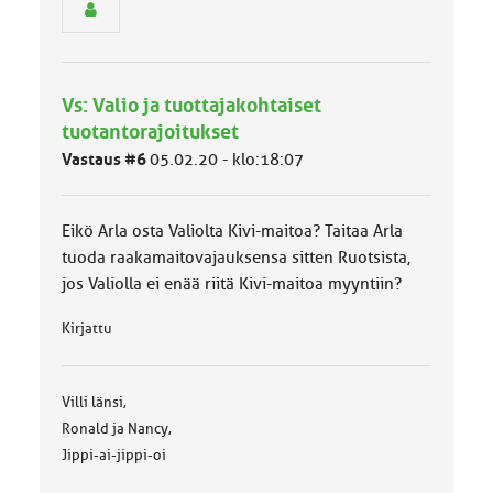
h
m
ä
l
u
Vs: Valio ja tuottajakohtaiset
o
tuotantorajoitukset
k
k
Vastaus #6
05.02.20 - klo:18:07
a
:
Eikö Arla osta Valiolta Kivi-maitoa? Taitaa Arla
tuoda raakamaitovajauksensa sitten Ruotsista,
jos Valiolla ei enää riitä Kivi-maitoa myyntiin?
Kirjattu
Villi länsi,
Ronald ja Nancy,
Jippi-ai-jippi-oi