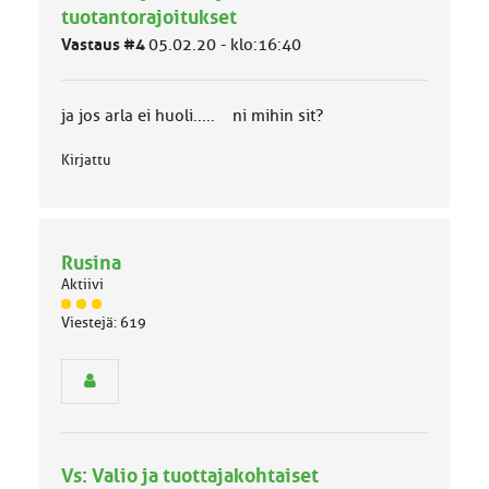
ä
tuotantorajoitukset
l
Vastaus #4
05.02.20 - klo:16:40
u
o
k
k
ja jos arla ei huoli..... ni mihin sit?
a
:
Kirjattu
Rusina
Aktiivi
J
Viestejä: 619
ä
s
e
n
r
y
h
Vs: Valio ja tuottajakohtaiset
m