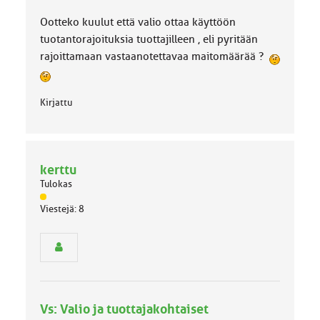
k
k
Ootteko kuulut että valio ottaa käyttöön
a
tuotantorajoituksia tuottajilleen , eli pyritään
:
rajoittamaan vastaanotettavaa maitomäärää ?
Kirjattu
kerttu
Tulokas
J
Viestejä: 8
ä
s
e
n
r
y
h
Vs: Valio ja tuottajakohtaiset
m