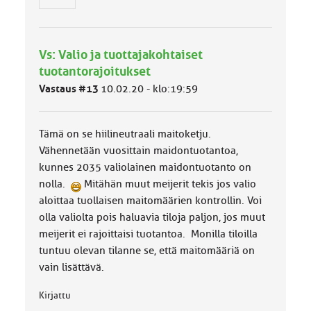
n
r
y
h
Vs: Valio ja tuottajakohtaiset
m
ä
tuotantorajoitukset
l
Vastaus #13
10.02.20 - klo:19:59
u
o
k
k
Tämä on se hiilineutraali maitoketju.
a
Vähennetään vuosittain maidontuotantoa,
:
kunnes 2035 valiolainen maidontuotanto on
nolla.
Mitähän muut meijerit tekis jos valio
aloittaa tuollaisen maitomäärien kontrollin. Voi
olla valiolta pois haluavia tiloja paljon, jos muut
meijerit ei rajoittaisi tuotantoa. Monilla tiloilla
tuntuu olevan tilanne se, että maitomääriä on
vain lisättävä.
Kirjattu