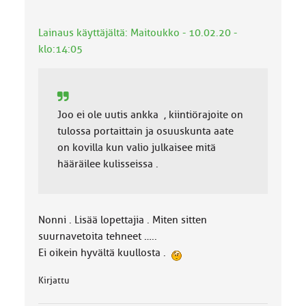
k
a
Lainaus käyttäjältä: Maitoukko - 10.02.20 -
:
klo:14:05
Joo ei ole uutis ankka , kiintiörajoite on
tulossa portaittain ja osuuskunta aate
on kovilla kun valio julkaisee mitä
hääräilee kulisseissa .
Nonni . Lisää lopettajia . Miten sitten
suurnavetoita tehneet …..
Ei oikein hyvältä kuullosta .
Kirjattu