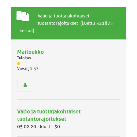
T
A
Valio ja tuottajakohtaiset
a
i
tuotantorajoitukset (Luettu 321875
v
h
kertaa)
a
e
l
l
Maitoukko
i
n
Tulokas
e
J
Viestejä: 33
n
ä
a
s
i
e
h
n
r
e
y
h
Valio ja tuottajakohtaiset
m
ä
tuotantorajoitukset
l
05.02.20 - klo:11:30
u
o