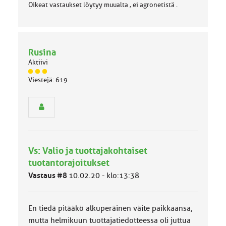
Oikeat vastaukset löytyy muualta , ei agronetistä .
Rusina
Aktiivi
J
Viestejä: 619
ä
s
e
n
r
y
h
Vs: Valio ja tuottajakohtaiset
m
ä
tuotantorajoitukset
l
Vastaus #8
10.02.20 - klo:13:38
u
o
k
k
En tiedä pitääkö alkuperäinen väite paikkaansa,
a
mutta helmikuun tuottajatiedotteessa oli juttua