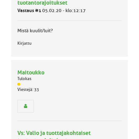
ä
tuotantorajoitukset
l
Vastaus #1
05.02.20 - klo:12:17
u
o
k
k
Mistä kuulit/luit?
a
:
Kirjattu
Maitoukko
Tulokas
J
Viestejä: 33
ä
s
e
n
r
y
h
Vs: Valio ja tuottajakohtaiset
m
ä