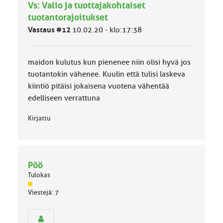
Vs: Valio ja tuottajakohtaiset
m
ä
tuotantorajoitukset
l
Vastaus #12
10.02.20 - klo:17:38
u
o
k
k
maidon kulutus kun pienenee niin olisi hyvä jos
a
tuotantokin vähenee. Kuulin että tulisi laskeva
:
kiintiö pitäisi jokaisena vuotena vähentää
edelliseen verrattuna
Kirjattu
Pöö
Tulokas
J
Viestejä: 7
ä
s
e