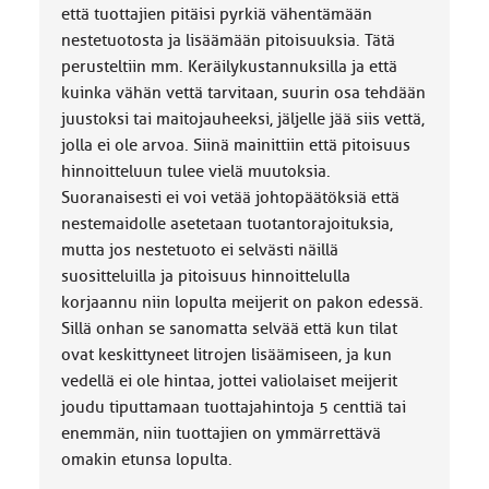
:
että tuottajien pitäisi pyrkiä vähentämään
nestetuotosta ja lisäämään pitoisuuksia. Tätä
perusteltiin mm. Keräilykustannuksilla ja että
kuinka vähän vettä tarvitaan, suurin osa tehdään
juustoksi tai maitojauheeksi, jäljelle jää siis vettä,
jolla ei ole arvoa. Siinä mainittiin että pitoisuus
hinnoitteluun tulee vielä muutoksia.
Suoranaisesti ei voi vetää johtopäätöksiä että
nestemaidolle asetetaan tuotantorajoituksia,
mutta jos nestetuoto ei selvästi näillä
suositteluilla ja pitoisuus hinnoittelulla
korjaannu niin lopulta meijerit on pakon edessä.
Sillä onhan se sanomatta selvää että kun tilat
ovat keskittyneet litrojen lisäämiseen, ja kun
vedellä ei ole hintaa, jottei valiolaiset meijerit
joudu tiputtamaan tuottajahintoja 5 centtiä tai
enemmän, niin tuottajien on ymmärrettävä
omakin etunsa lopulta.