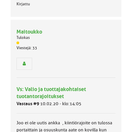
Kirjattu
Maitoukko
Tulokas
J
Viestejä: 33
ä
s
e
n
r
y
h
Vs: Valio ja tuottajakohtaiset
m
ä
tuotantorajoitukset
l
Vastaus #9
10.02.20 - klo:14:05
u
o
k
k
Joo ei ole uutis ankka , kiintiörajoite on tulossa
a
portaittain ja osuuskunta aate on kovilla kun