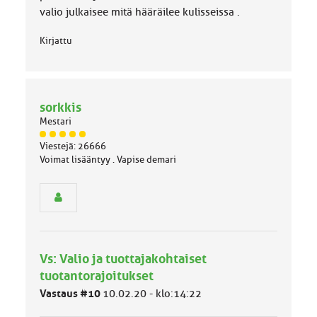
:
valio julkaisee mitä hääräilee kulisseissa .
Kirjattu
sorkkis
Mestari
J
Viestejä: 26666
ä
Voimat lisääntyy . Vapise demari
s
e
n
r
y
h
m
Vs: Valio ja tuottajakohtaiset
ä
l
tuotantorajoitukset
u
Vastaus #10
10.02.20 - klo:14:22
o
k