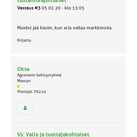
tuotantorajoitukset
l
Vastaus #3
05.02.20 - klo:13:03
u
o
k
k
Maidot jää käsiin, kun arla valtaa markkinoita.
a
:
Kirjattu
Oksa
Agronetin kehitysryhmä
Mestari
J
Viestejä: 76210
ä
s
e
n
r
y
h
Vs: Valio ja tuottajakohtaiset
m