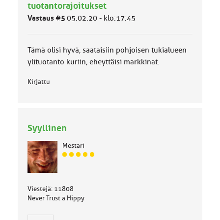
ä
tuotantorajoitukset
l
Vastaus #5
05.02.20 - klo:17:45
u
o
k
k
Tämä olisi hyvä, saataisiin pohjoisen tukialueen
a
ylituotanto kuriin, eheyttäisi markkinat.
:
Kirjattu
Syyllinen
Mestari
J
ä
s
e
Viestejä: 11808
n
Never Trust a Hippy
r
y