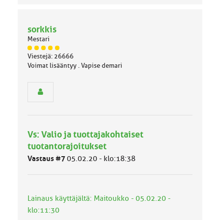
sorkkis
Mestari
J
Viestejä: 26666
ä
Voimat lisääntyy . Vapise demari
s
e
n
r
y
h
m
Vs: Valio ja tuottajakohtaiset
ä
l
tuotantorajoitukset
u
Vastaus #7
05.02.20 - klo:18:38
o
k
k
a
Lainaus käyttäjältä: Maitoukko - 05.02.20 -
:
klo:11:30