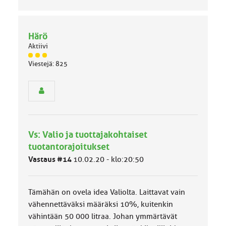
Härö
Aktiivi
J
Viestejä: 825
ä
s
e
n
r
y
h
Vs: Valio ja tuottajakohtaiset
m
ä
tuotantorajoitukset
l
Vastaus #14
10.02.20 - klo:20:50
u
o
k
k
Tämähän on ovela idea Valiolta. Laittavat vain
a
vähennettäväksi määräksi 10%, kuitenkin
:
vähintään 50 000 litraa. Johan ymmärtävät