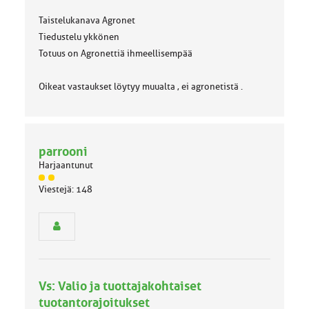
Taistelukanava Agronet
Tiedustelu ykkönen
Totuus on Agronettiä ihmeellisempää
Oikeat vastaukset löytyy muualta , ei agronetistä .
parrooni
Harjaantunut
J
Viestejä: 148
ä
s
e
n
r
y
h
Vs: Valio ja tuottajakohtaiset
m
ä
tuotantorajoitukset