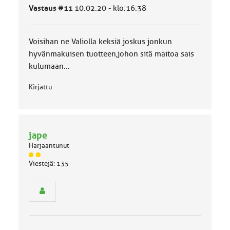
l
Vastaus #11
10.02.20 - klo:16:38
u
o
k
k
Voisihan ne Valiolla keksiä joskus jonkun
a
hyvänmakuisen tuotteen,johon sitä maitoa sais
:
kulumaan...
Kirjattu
jape
Harjaantunut
J
Viestejä: 135
ä
s
e
n
r
y
h