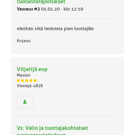
tuotantorajoitukset
l
Vastaus #2
05.02.20 - klo:12:59
u
o
k
k
eiköhän siitä tiedoteta pian tuottajille
a
:
Kirjattu
Viljelijä evp
Mestari
J
Viestejä: 4838
ä
s
e
n
r
y
h
Vs: Valio ja tuottajakohtaiset
m
ä