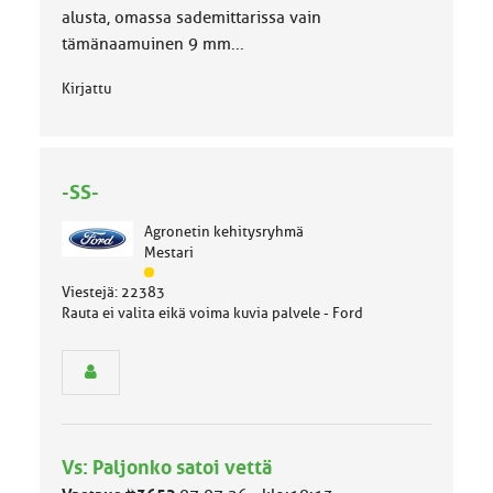
alusta, omassa sademittarissa vain
tämänaamuinen 9 mm...
Kirjattu
-SS-
Agronetin kehitysryhmä
Mestari
J
Viestejä: 22383
ä
Rauta ei valita eikä voima kuvia palvele - Ford
s
e
n
r
y
h
m
Vs: Paljonko satoi vettä
ä
l