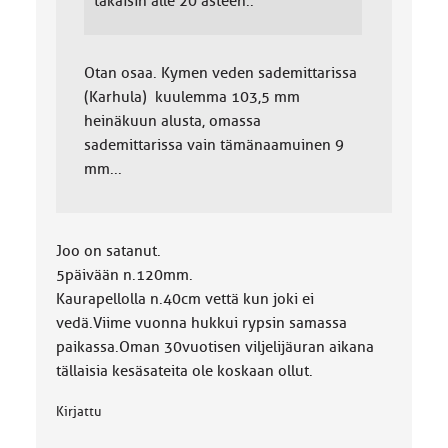
takaisin alle 20 asteen..
Otan osaa. Kymen veden sademittarissa
(Karhula) kuulemma 103,5 mm
heinäkuun alusta, omassa
sademittarissa vain tämänaamuinen 9
mm...
Joo on satanut.
5päivään n.120mm.
Kaurapellolla n.40cm vettä kun joki ei
vedä.Viime vuonna hukkui rypsin samassa
paikassa.Oman 30vuotisen viljelijäuran aikana
tällaisia kesäsateita ole koskaan ollut.
Kirjattu