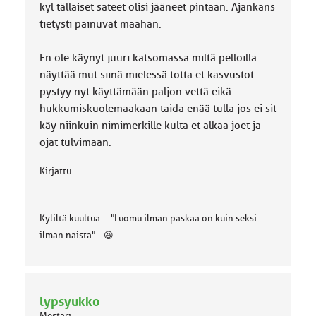
kyl tälläiset sateet olisi jääneet pintaan. Ajankans
tietysti painuvat maahan.
En ole käynyt juuri katsomassa miltä pelloilla
näyttää mut siinä mielessä totta et kasvustot
pystyy nyt käyttämään paljon vettä eikä
hukkumiskuolemaakaan taida enää tulla jos ei sit
käy niinkuin nimimerkille kulta et alkaa joet ja
ojat tulvimaan.
Kirjattu
Kyliltä kuultua.... "Luomu ilman paskaa on kuin seksi
ilman naista"... 😆
lypsyukko
Mestari