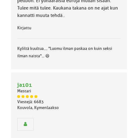
peltoon. Ei ylinääräisiä euroja mullan sisään.
Tulee mitä tulee. Kaukana takana on ne ajat kun
kannatti muuta tehdä..
Kirjattu
Kyliltä kuultua.... "Luomu ilman paskaa on kuin seksi
ilman naista"... 😆
ja101
Mestari
J
Viestejä: 6683
ä
Kouvola, Kymenlaakso
s
e
n
r
y