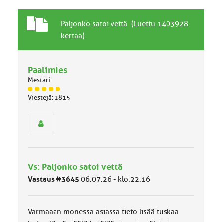
T
A
Paljonko satoi vettä (Luettu 1403928
a
i
kertaa)
v
h
a
e
l
Paalimies
l
Mestari
i
n
J
Viestejä: 2815
ä
e
s
n
e
a
n
i
r
h
y
e
h
Vs: Paljonko satoi vettä
m
ä
Vastaus #3645
06.07.26 - klo:22:16
l
u
o
Varmaaan monessa asiassa tieto lisää tuskaa
k