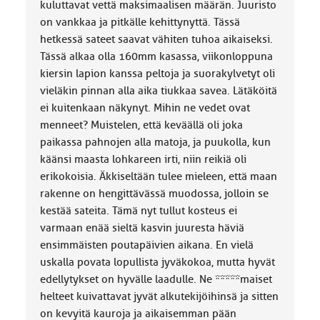
kuluttavat vettä maksimaalisen määrän. Juuristo
on vankkaa ja pitkälle kehittynyttä. Tässä
hetkessä sateet saavat vähiten tuhoa aikaiseksi.
Tässä alkaa olla 160mm kasassa, viikonloppuna
kiersin lapion kanssa peltoja ja suorakylvetyt oli
vieläkin pinnan alla aika tiukkaa savea. Lätäköitä
ei kuitenkaan näkynyt. Mihin ne vedet ovat
menneet? Muistelen, että keväällä oli joka
paikassa pahnojen alla matoja, ja puukolla, kun
käänsi maasta lohkareen irti, niin reikiä oli
erikokoisia. Äkkiseltään tulee mieleen, että maan
rakenne on hengittävässä muodossa, jolloin se
kestää sateita. Tämä nyt tullut kosteus ei
varmaan enää sieltä kasvin juuresta häviä
ensimmäisten poutapäivien aikana. En vielä
uskalla povata lopullista jyväkokoa, mutta hyvät
edellytykset on hyvälle laadulle. Ne *****maiset
helteet kuivattavat jyvät alkutekijöihinsä ja sitten
on kevyitä kauroja ja aikaisemman pään