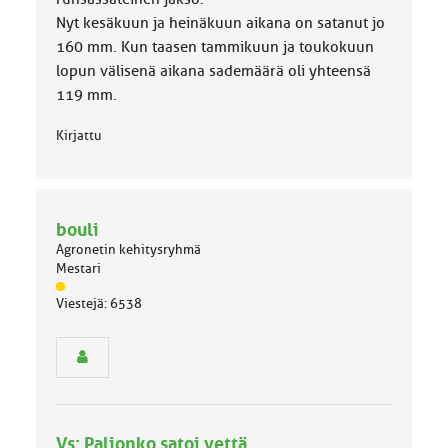
Nyt kesäkuun ja heinäkuun aikana on satanut jo
160 mm. Kun taasen tammikuun ja toukokuun
lopun välisenä aikana sademäärä oli yhteensä
119 mm.
Kirjattu
bouli
Agronetin kehitysryhmä
Mestari
J
Viestejä: 6538
ä
s
e
n
r
y
h
Vs: Paljonko satoi vettä
m