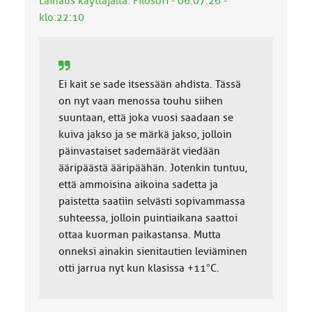
Lainaus käyttäjältä: Filosofi - 06.07.26 -
a
klo:22:10
:
Ei kait se sade itsessään ahdista. Tässä
on nyt vaan menossa touhu siihen
suuntaan, että joka vuosi saadaan se
kuiva jakso ja se märkä jakso, jolloin
päinvastaiset sademäärät viedään
ääripäästä ääripäähän. Jotenkin tuntuu,
että ammoisina aikoina sadetta ja
paistetta saatiin selvästi sopivammassa
suhteessa, jolloin puintiaikana saattoi
ottaa kuorman paikastansa. Mutta
onneksi ainakin sienitautien leviäminen
otti jarrua nyt kun klasissa +11°C.