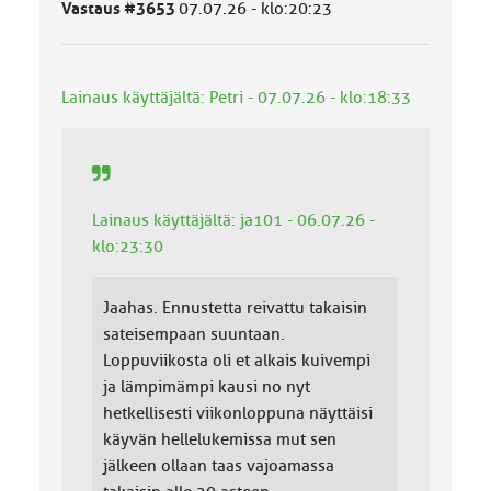
ä
Vastaus #3653
07.07.26 - klo:20:23
l
u
o
k
Lainaus käyttäjältä: Petri - 07.07.26 - klo:18:33
k
a
:
Lainaus käyttäjältä: ja101 - 06.07.26 -
klo:23:30
Jaahas. Ennustetta reivattu takaisin
sateisempaan suuntaan.
Loppuviikosta oli et alkais kuivempi
ja lämpimämpi kausi no nyt
hetkellisesti viikonloppuna näyttäisi
käyvän hellelukemissa mut sen
jälkeen ollaan taas vajoamassa