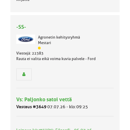
-SS-
Agronetin kehitysryhmä
Mestari
J
Viestejä: 22383
ä
Rauta ei valita eikä voima kuvia palvele - Ford
s
e
n
r
y
h
m
Vs: Paljonko satoi vettä
ä
l
Vastaus #3649
07.07.26 - klo:09:25
u
o
k
k