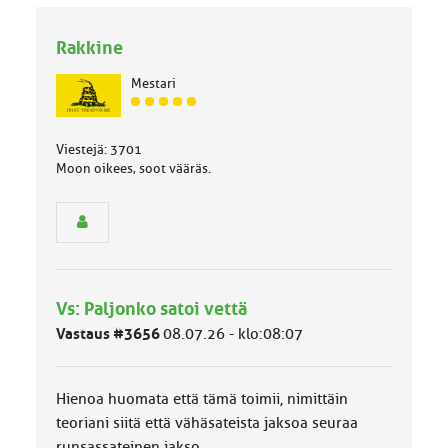
Rakkine
Mestari
J
ä
s
Viestejä: 3701
e
Moon oikees, soot vääräs.
n
r
y
h
m
ä
l
Vs: Paljonko satoi vettä
u
Vastaus #3656
08.07.26 - klo:08:07
o
k
k
a
Hienoa huomata että tämä toimii, nimittäin
:
teoriani siitä että vähäsateista jaksoa seuraa
runsassateinen jakso.