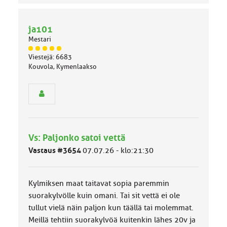
ja101
Mestari
J
Viestejä: 6683
ä
Kouvola, Kymenlaakso
s
e
n
r
y
h
m
Vs: Paljonko satoi vettä
ä
l
Vastaus #3654
07.07.26 - klo:21:30
u
o
k
Kylmiksen maat taitavat sopia paremmin
k
a
suorakylvölle kuin omani. Tai sit vettä ei ole
:
tullut vielä näin paljon kun täällä tai molemmat.
Meillä tehtiin suorakylvöä kuitenkin lähes 20v ja