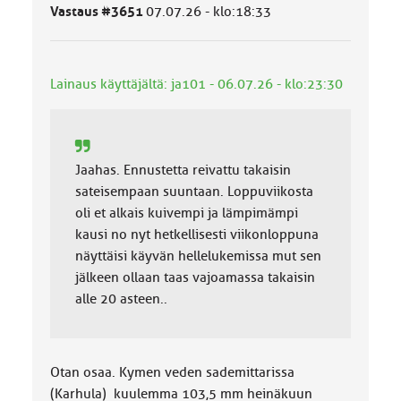
ä
Vastaus #3651
07.07.26 - klo:18:33
l
u
o
k
Lainaus käyttäjältä: ja101 - 06.07.26 - klo:23:30
k
a
:
Jaahas. Ennustetta reivattu takaisin
sateisempaan suuntaan. Loppuviikosta
oli et alkais kuivempi ja lämpimämpi
kausi no nyt hetkellisesti viikonloppuna
näyttäisi käyvän hellelukemissa mut sen
jälkeen ollaan taas vajoamassa takaisin
alle 20 asteen..
Otan osaa. Kymen veden sademittarissa
(Karhula) kuulemma 103,5 mm heinäkuun