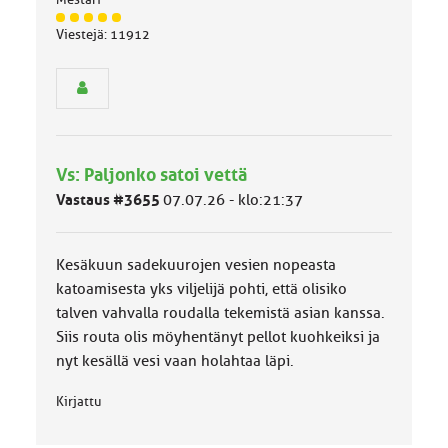
J
Viestejä: 11912
ä
s
e
n
r
y
h
Vs: Paljonko satoi vettä
m
ä
Vastaus #3655
07.07.26 - klo:21:37
l
u
o
Kesäkuun sadekuurojen vesien nopeasta
k
k
katoamisesta yks viljelijä pohti, että olisiko
a
talven vahvalla roudalla tekemistä asian kanssa.
:
Siis routa olis möyhentänyt pellot kuohkeiksi ja
nyt kesällä vesi vaan holahtaa läpi.
Kirjattu