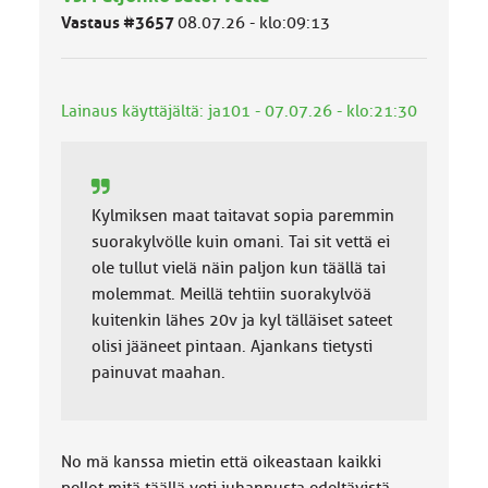
ä
Vastaus #3657
08.07.26 - klo:09:13
l
u
o
k
Lainaus käyttäjältä: ja101 - 07.07.26 - klo:21:30
k
a
:
Kylmiksen maat taitavat sopia paremmin
suorakylvölle kuin omani. Tai sit vettä ei
ole tullut vielä näin paljon kun täällä tai
molemmat. Meillä tehtiin suorakylvöä
kuitenkin lähes 20v ja kyl tälläiset sateet
olisi jääneet pintaan. Ajankans tietysti
painuvat maahan.
No mä kanssa mietin että oikeastaan kaikki