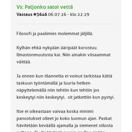
m
Vs: Paljonko satoi vettä
ä
l
Vastaus #3646
06.07.26 - klo:22:29
u
o
k
Filosofi ja paalimies molemmat jäljillä.
k
a
:
Kylhän ehkä nykyään ääripäät korostuu.
Ilmastonmuutosta kai. Niin ainakin viisaammat
väittää.
Ja ennen kun tilannetta ei voinut tarkistaa kättä
taskuun työntämällä ja luuria hetken
näpyttelemällä niin tehtiin kun tehtiin jos
keskeytyi niin keskeytyi.. sit jatkettiin kun pystyi.
Itse ei oikeastaan vaivaa koska minimi
panostukset olleet jo koko luomun ajan. Paskat
hävitetään keväällä ajamalla ja siemenet siilosta