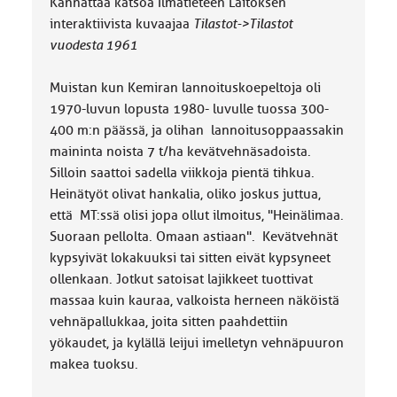
Kannattaa katsoa Ilmatieteen Laitoksen
interaktiivista kuvaajaa
Tilastot->Tilastot
vuodesta 1961
Muistan kun Kemiran lannoituskoepeltoja oli
1970-luvun lopusta 1980- luvulle tuossa 300-
400 m:n päässä, ja olihan lannoitusoppaassakin
maininta noista 7 t/ha kevätvehnäsadoista.
Silloin saattoi sadella viikkoja pientä tihkua.
Heinätyöt olivat hankalia, oliko joskus juttua,
että MT:ssä olisi jopa ollut ilmoitus, "Heinälimaa.
Suoraan pellolta. Omaan astiaan". Kevätvehnät
kypsyivät lokakuuksi tai sitten eivät kypsyneet
ollenkaan. Jotkut satoisat lajikkeet tuottivat
massaa kuin kauraa, valkoista herneen näköistä
vehnäpallukkaa, joita sitten paahdettiin
yökaudet, ja kylällä leijui imelletyn vehnäpuuron
makea tuoksu.