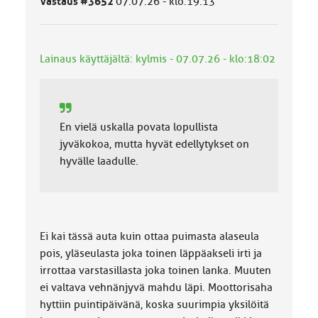
Vastaus #3652
07.07.26 - klo:19:13
u
o
k
k
Lainaus käyttäjältä: kylmis - 07.07.26 - klo:18:02
a
:
En vielä uskalla povata lopullista
jyväkokoa, mutta hyvät edellytykset on
hyvälle laadulle.
Ei kai tässä auta kuin ottaa puimasta alaseula
pois, yläseulasta joka toinen läppäakseli irti ja
irrottaa varstasillasta joka toinen lanka. Muuten
ei valtava vehnänjyvä mahdu läpi. Moottorisaha
hyttiin puintipäivänä, koska suurimpia yksilöitä