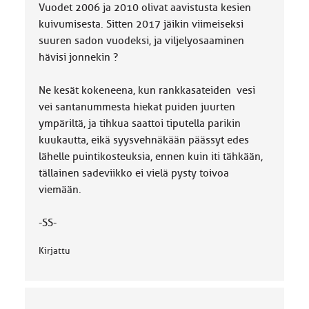
Vuodet 2006 ja 2010 olivat aavistusta kesien
kuivumisesta. Sitten 2017 jäikin viimeiseksi
suuren sadon vuodeksi, ja viljelyosaaminen
hävisi jonnekin ?
Ne kesät kokeneena, kun rankkasateiden vesi
vei santanummesta hiekat puiden juurten
ympäriltä, ja tihkua saattoi tiputella parikin
kuukautta, eikä syysvehnäkään päässyt edes
lähelle puintikosteuksia, ennen kuin iti tähkään,
tällainen sadeviikko ei vielä pysty toivoa
viemään.
-SS-
Kirjattu