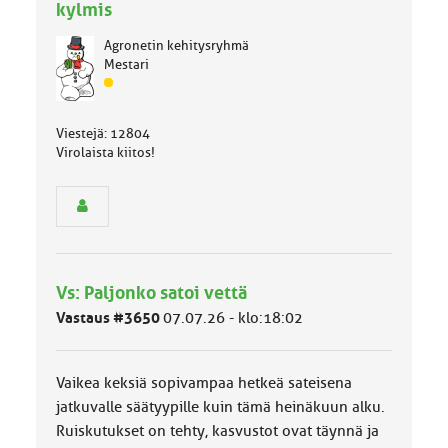
kylmis
Agronetin kehitysryhmä
Mestari
J
ä
s
Viestejä: 12804
e
Virolaista kiitos!
n
r
y
h
m
ä
l
Vs: Paljonko satoi vettä
u
o
Vastaus #3650
07.07.26 - klo:18:02
k
k
a
Vaikea keksiä sopivampaa hetkeä sateisena
:
jatkuvalle säätyypille kuin tämä heinäkuun alku.
Ruiskutukset on tehty, kasvustot ovat täynnä ja