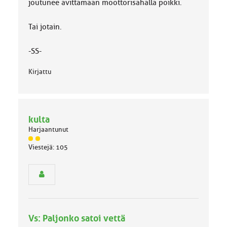
joutunee avittamaan moottorisahalla poikki.
Tai jotain.
-SS-
Kirjattu
kulta
Harjaantunut
J
Viestejä: 105
ä
s
e
n
r
y
h
Vs: Paljonko satoi vettä
m