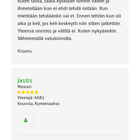
k
kuten tässä, säätä kytätään tunnin välein ja
a
ihmetellään kun ei ehdi tehdä mitään. Kun
:
mietitään tehdäänkö vai ei. Ennen tehtiin kun oli
aika ja keli, jos keli keskeytti niin sitten jatkettiin.
Yleensä onnistu ja välillä ei. Kuten nykyäänkin.
Vähemmällä vatuloinnilla.
Kirjattu
ja101
Mestari
J
Viestejä: 6683
ä
Kouvola, Kymenlaakso
s
e
n
r
y
h