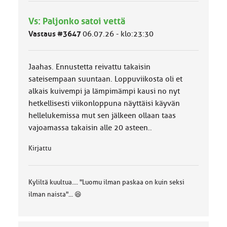
h
m
Vs: Paljonko satoi vettä
ä
l
Vastaus #3647
06.07.26 - klo:23:30
u
o
k
Jaahas. Ennustetta reivattu takaisin
k
a
sateisempaan suuntaan. Loppuviikosta oli et
:
alkais kuivempi ja lämpimämpi kausi no nyt
hetkellisesti viikonloppuna näyttäisi käyvän
hellelukemissa mut sen jälkeen ollaan taas
vajoamassa takaisin alle 20 asteen..
Kirjattu
Kyliltä kuultua.... "Luomu ilman paskaa on kuin seksi
ilman naista"... 😆