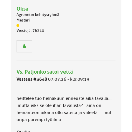
Oksa
Agronetin kehitysryhmä
Mestari
J
Viestejä: 76210
ä
s
e
n
r
y
h
Vs: Paljonko satoi vettä
m
ä
Vastaus #3648
07.07.26 - klo:09:19
l
u
o
heittelee tuo heinäkuun enneuste aika tavalla...
k
k
mutta eiks se ole ihan tavallista? aina on
a
heinänteon aikana ollu sateita ja viileetä.. mut
:
onpa parempi työilma..
Kirjattu