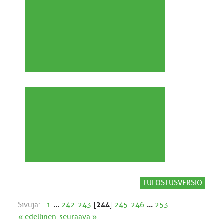
TULOSTUSVERSIO
Sivuja:
1
...
242
243
[
244
]
245
246
...
253
« edellinen
seuraava »