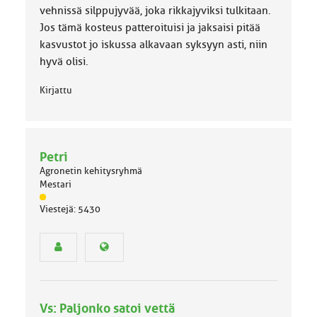
vehnissä silppujyvää, joka rikkajyviksi tulkitaan.
Jos tämä kosteus patteroituisi ja jaksaisi pitää
kasvustot jo iskussa alkavaan syksyyn asti, niin
hyvä olisi.
Kirjattu
Petri
Agronetin kehitysryhmä
Mestari
J
Viestejä: 5430
ä
s
e
n
r
y
h
Vs: Paljonko satoi vettä
m