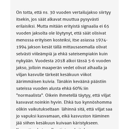
On totta, että ns. 30 vuoden vertailujakso siirtyy
itsekin, jos säät alkavat muuttua pysyvästi
erilaisiksi. Mutta mitään erityistä signaalia ei 65
vuoden jaksolta ole löytynyt, että säät olisivat
menossa erityisen kosteiksi, itse asiassa 1974-
1994 jakson kesät tällä mittausasemalla olivat
selvästi viileämpiä ja ehkä sateisempiakin kuin
nykyään. Vuodesta 2018 alkoi tässä 5-6 vuoden
jakso, jolloin maaperän vedet olivat alhaalla ja
viljan kasvulle tärkeät kesäkuun viikot
äärimmäisen kuivia. Tänäkin keväänä päästiin
sateissa vuoden alusta ehkä 60%:iin
"normaalista". Oikein ihmetellä täytyy, että viljat
kasvavat noinkin hyvin. Ehkä tuo kynnöshomma
olikin vaikutukseltaan lähinnä sitä, että viljat saa
jo vapuksi kasvamaan, eikä kasvuston itäminen
jää siihen kesäkuun kuivaan käristykseen.