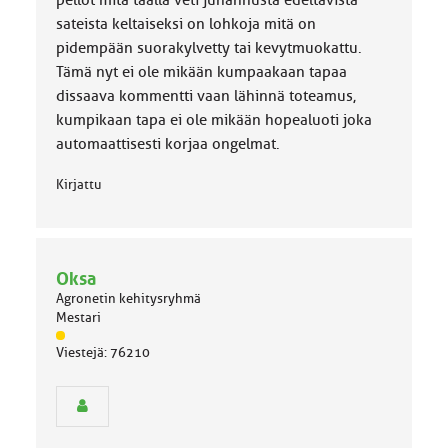
pellot mitä täällä veti juhannusta edeltävistä
sateista keltaiseksi on lohkoja mitä on
pidempään suorakylvetty tai kevytmuokattu.
Tämä nyt ei ole mikään kumpaakaan tapaa
dissaava kommentti vaan lähinnä toteamus,
kumpikaan tapa ei ole mikään hopealuoti joka
automaattisesti korjaa ongelmat.
Kirjattu
Oksa
Agronetin kehitysryhmä
Mestari
J
Viestejä: 76210
ä
s
e
n
r