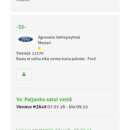
-SS-
Agronetin kehitysryhmä
Mestari
J
Viestejä: 22370
ä
Rauta ei valita eikä voima kuvia palvele - Ford
s
e
n
r
y
h
m
Vs: Paljonko satoi vettä
ä
l
Vastaus #3649
07.07.26 - klo:09:25
u
o
k
k