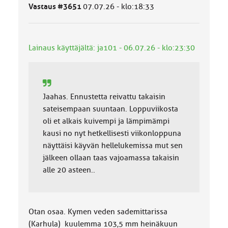
ä
Vastaus #3651
07.07.26 - klo:18:33
l
u
o
k
Lainaus käyttäjältä: ja101 - 06.07.26 - klo:23:30
k
a
:
Jaahas. Ennustetta reivattu takaisin
sateisempaan suuntaan. Loppuviikosta
oli et alkais kuivempi ja lämpimämpi
kausi no nyt hetkellisesti viikonloppuna
näyttäisi käyvän hellelukemissa mut sen
jälkeen ollaan taas vajoamassa takaisin
alle 20 asteen..
Otan osaa. Kymen veden sademittarissa
(Karhula) kuulemma 103,5 mm heinäkuun