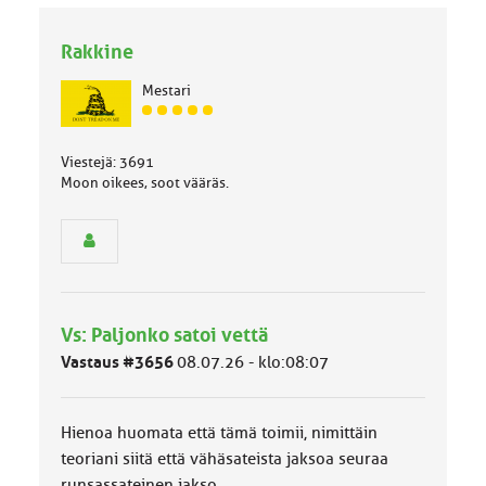
Rakkine
Mestari
J
ä
s
Viestejä: 3691
e
Moon oikees, soot vääräs.
n
r
y
h
m
ä
l
Vs: Paljonko satoi vettä
u
Vastaus #3656
08.07.26 - klo:08:07
o
k
k
a
Hienoa huomata että tämä toimii, nimittäin
:
teoriani siitä että vähäsateista jaksoa seuraa
runsassateinen jakso.