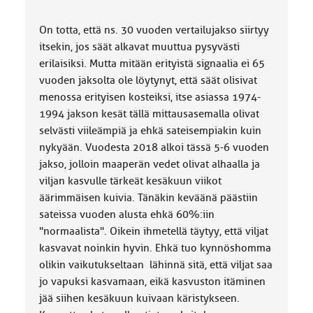
On totta, että ns. 30 vuoden vertailujakso siirtyy
itsekin, jos säät alkavat muuttua pysyvästi
erilaisiksi. Mutta mitään erityistä signaalia ei 65
vuoden jaksolta ole löytynyt, että säät olisivat
menossa erityisen kosteiksi, itse asiassa 1974-
1994 jakson kesät tällä mittausasemalla olivat
selvästi viileämpiä ja ehkä sateisempiakin kuin
nykyään. Vuodesta 2018 alkoi tässä 5-6 vuoden
jakso, jolloin maaperän vedet olivat alhaalla ja
viljan kasvulle tärkeät kesäkuun viikot
äärimmäisen kuivia. Tänäkin keväänä päästiin
sateissa vuoden alusta ehkä 60%:iin
"normaalista". Oikein ihmetellä täytyy, että viljat
kasvavat noinkin hyvin. Ehkä tuo kynnöshomma
olikin vaikutukseltaan lähinnä sitä, että viljat saa
jo vapuksi kasvamaan, eikä kasvuston itäminen
jää siihen kesäkuun kuivaan käristykseen.