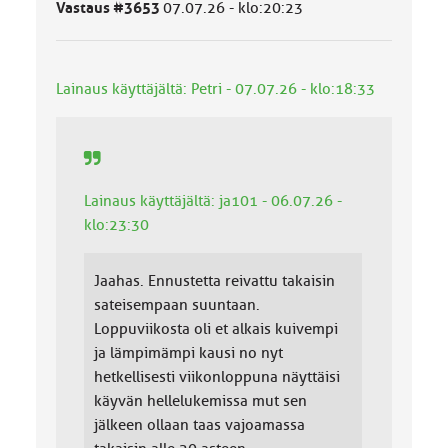
ä
Vastaus #3653
07.07.26 - klo:20:23
l
u
o
k
Lainaus käyttäjältä: Petri - 07.07.26 - klo:18:33
k
a
:
Lainaus käyttäjältä: ja101 - 06.07.26 -
klo:23:30
Jaahas. Ennustetta reivattu takaisin
sateisempaan suuntaan.
Loppuviikosta oli et alkais kuivempi
ja lämpimämpi kausi no nyt
hetkellisesti viikonloppuna näyttäisi
käyvän hellelukemissa mut sen
jälkeen ollaan taas vajoamassa