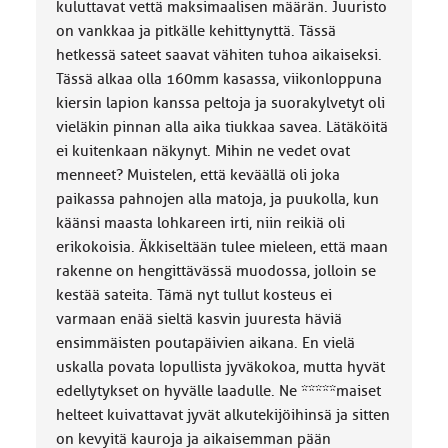
kuluttavat vettä maksimaalisen määrän. Juuristo
on vankkaa ja pitkälle kehittynyttä. Tässä
hetkessä sateet saavat vähiten tuhoa aikaiseksi.
Tässä alkaa olla 160mm kasassa, viikonloppuna
kiersin lapion kanssa peltoja ja suorakylvetyt oli
vieläkin pinnan alla aika tiukkaa savea. Lätäköitä
ei kuitenkaan näkynyt. Mihin ne vedet ovat
menneet? Muistelen, että keväällä oli joka
paikassa pahnojen alla matoja, ja puukolla, kun
käänsi maasta lohkareen irti, niin reikiä oli
erikokoisia. Äkkiseltään tulee mieleen, että maan
rakenne on hengittävässä muodossa, jolloin se
kestää sateita. Tämä nyt tullut kosteus ei
varmaan enää sieltä kasvin juuresta häviä
ensimmäisten poutapäivien aikana. En vielä
uskalla povata lopullista jyväkokoa, mutta hyvät
edellytykset on hyvälle laadulle. Ne *****maiset
helteet kuivattavat jyvät alkutekijöihinsä ja sitten
on kevyitä kauroja ja aikaisemman pään