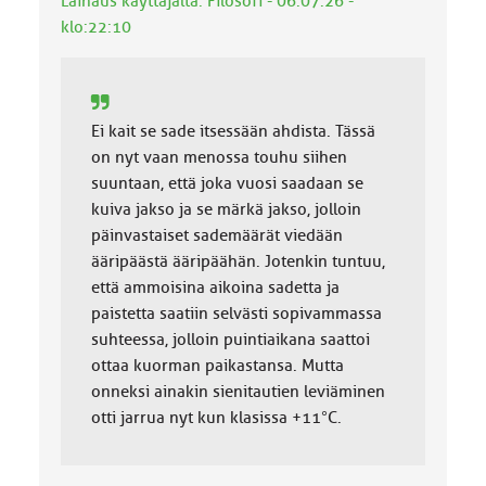
Lainaus käyttäjältä: Filosofi - 06.07.26 -
a
klo:22:10
:
Ei kait se sade itsessään ahdista. Tässä
on nyt vaan menossa touhu siihen
suuntaan, että joka vuosi saadaan se
kuiva jakso ja se märkä jakso, jolloin
päinvastaiset sademäärät viedään
ääripäästä ääripäähän. Jotenkin tuntuu,
että ammoisina aikoina sadetta ja
paistetta saatiin selvästi sopivammassa
suhteessa, jolloin puintiaikana saattoi
ottaa kuorman paikastansa. Mutta
onneksi ainakin sienitautien leviäminen
otti jarrua nyt kun klasissa +11°C.