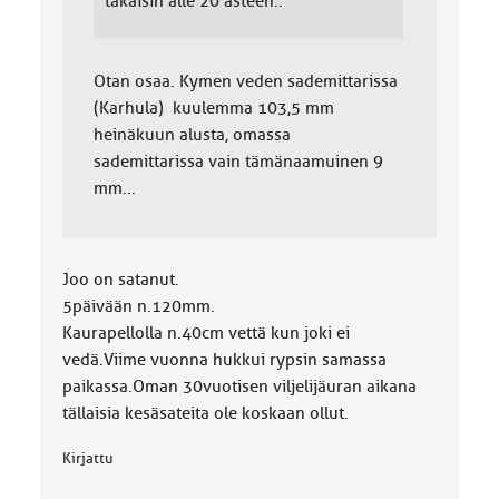
takaisin alle 20 asteen..
Otan osaa. Kymen veden sademittarissa
(Karhula) kuulemma 103,5 mm
heinäkuun alusta, omassa
sademittarissa vain tämänaamuinen 9
mm...
Joo on satanut.
5päivään n.120mm.
Kaurapellolla n.40cm vettä kun joki ei
vedä.Viime vuonna hukkui rypsin samassa
paikassa.Oman 30vuotisen viljelijäuran aikana
tällaisia kesäsateita ole koskaan ollut.
Kirjattu