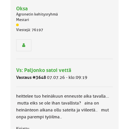
Oksa
Agronetin kehitysryhmä
Mestari
J
Viestejä: 76197
ä
s
e
n
r
y
h
Vs: Paljonko satoi vettä
m
ä
Vastaus #3648
07.07.26 - klo:09:19
l
u
o
heittelee tuo heinäkuun enneuste aika tavalla...
k
k
mutta eiks se ole ihan tavallista? aina on
a
heinänteon aikana ollu sateita ja viileetä.. mut
:
onpa parempi työilma..
Kirjattu