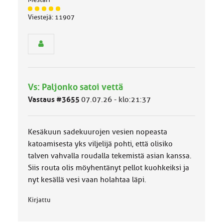
J
Viestejä: 11907
ä
s
e
n
r
y
h
Vs: Paljonko satoi vettä
m
ä
Vastaus #3655
07.07.26 - klo:21:37
l
u
o
Kesäkuun sadekuurojen vesien nopeasta
k
k
katoamisesta yks viljelijä pohti, että olisiko
a
talven vahvalla roudalla tekemistä asian kanssa.
:
Siis routa olis möyhentänyt pellot kuohkeiksi ja
nyt kesällä vesi vaan holahtaa läpi.
Kirjattu