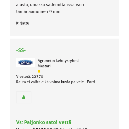
alusta, omassa sademittarissa vain
tämänaamuinen 9 mm...
Kirjattu
-SS-
Agronetin kehitysryhmä
Mestari
J
Viestejä: 22370
ä
Rauta ei valita eikä voima kuvia palvele - Ford
s
e
n
r
y
h
m
Vs: Paljonko satoi vettä
ä
l