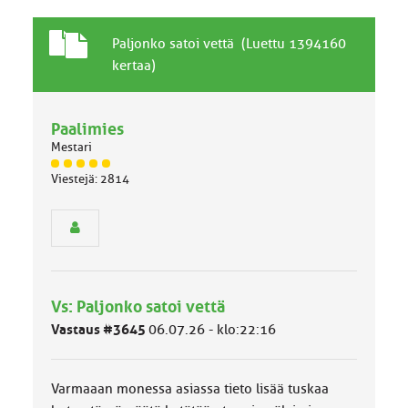
T
A
Paljonko satoi vettä (Luettu 1394160
a
i
kertaa)
v
h
a
e
l
Paalimies
l
Mestari
i
n
J
Viestejä: 2814
ä
e
s
n
e
a
n
i
r
h
y
e
h
Vs: Paljonko satoi vettä
m
ä
Vastaus #3645
06.07.26 - klo:22:16
l
u
o
Varmaaan monessa asiassa tieto lisää tuskaa
k