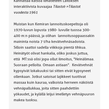
Kannattaa katsoa Ilmatieteen Laitoksen
interaktiivista kuvaajaa
Tilastot->Tilastot
vuodesta 1961
Muistan kun Kemiran lannoituskoepeltoja oli
1970-luvun lopusta 1980- luvulle tuossa 300-
400 m:n päässä, ja olihan lannoitusoppaassakin
maininta noista 7 t/ha kevätvehnäsadoista.
Silloin saattoi sadella viikkoja pientä tihkua.
Heinätyöt olivat hankalia, oliko joskus juttua,
että MT:ssä olisi jopa ollut ilmoitus, "Heinälimaa.
Suoraan pellolta. Omaan astiaan". Kevätvehnät
kypsyivät lokakuuksi tai sitten eivät kypsyneet
ollenkaan. Jotkut satoisat lajikkeet tuottivat
massaa kuin kauraa, valkoista herneen näköistä
vehnäpallukkaa, joita sitten paahdettiin
yökaudet, ja kylällä leijui imelletyn vehnäpuuron
makea tuoksu.