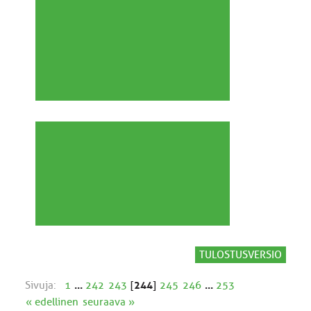
TULOSTUSVERSIO
Sivuja:
1
...
242
243
[
244
]
245
246
...
253
« edellinen
seuraava »