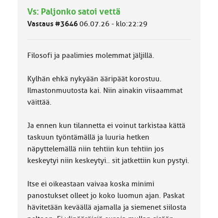
m
Vs: Paljonko satoi vettä
ä
l
Vastaus #3646
06.07.26 - klo:22:29
u
o
k
Filosofi ja paalimies molemmat jäljillä.
k
a
:
Kylhän ehkä nykyään ääripäät korostuu.
Ilmastonmuutosta kai. Niin ainakin viisaammat
väittää.
Ja ennen kun tilannetta ei voinut tarkistaa kättä
taskuun työntämällä ja luuria hetken
näpyttelemällä niin tehtiin kun tehtiin jos
keskeytyi niin keskeytyi.. sit jatkettiin kun pystyi.
Itse ei oikeastaan vaivaa koska minimi
panostukset olleet jo koko luomun ajan. Paskat
hävitetään keväällä ajamalla ja siemenet siilosta