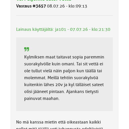
ä
Vastaus #3657
08.07.26 - klo:09:13
l
u
o
k
Lainaus käyttäjältä: ja101 - 07.07.26 - klo:21:30
k
a
:
Kylmiksen maat taitavat sopia paremmin
suorakylvölle kuin omani. Tai sit vettä ei
ole tullut vielä näin paljon kun täällä tai
molemmat. Meillä tehtiin suorakylvöä
kuitenkin lähes 20v ja kyl tälläiset sateet
olisi jääneet pintaan. Ajankans tietysti
painuvat maahan.
No mä kanssa mietin että oikeastaan kaikki