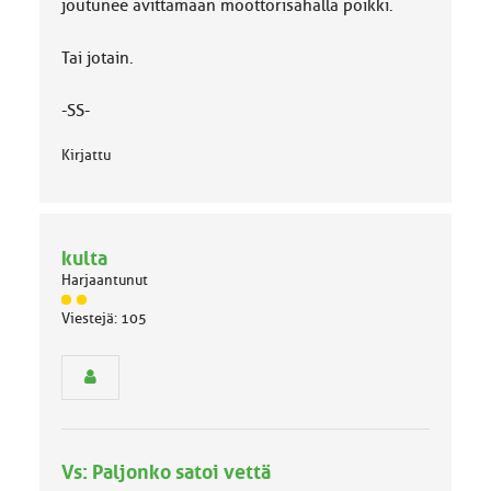
joutunee avittamaan moottorisahalla poikki.
Tai jotain.
-SS-
Kirjattu
kulta
Harjaantunut
J
Viestejä: 105
ä
s
e
n
r
y
h
Vs: Paljonko satoi vettä
m