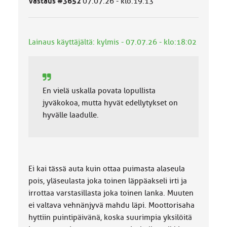
Vastaus #3652
07.07.26 - klo:19:13
u
o
k
k
Lainaus käyttäjältä: kylmis - 07.07.26 - klo:18:02
a
:
En vielä uskalla povata lopullista
jyväkokoa, mutta hyvät edellytykset on
hyvälle laadulle.
Ei kai tässä auta kuin ottaa puimasta alaseula
pois, yläseulasta joka toinen läppäakseli irti ja
irrottaa varstasillasta joka toinen lanka. Muuten
ei valtava vehnänjyvä mahdu läpi. Moottorisaha
hyttiin puintipäivänä, koska suurimpia yksilöitä