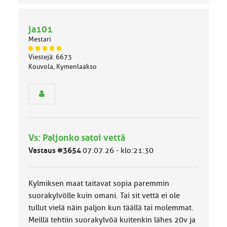
ja101
Mestari
J
Viestejä: 6673
ä
Kouvola, Kymenlaakso
s
e
n
r
y
h
m
Vs: Paljonko satoi vettä
ä
l
Vastaus #3654
07.07.26 - klo:21:30
u
o
k
Kylmiksen maat taitavat sopia paremmin
k
a
suorakylvölle kuin omani. Tai sit vettä ei ole
:
tullut vielä näin paljon kun täällä tai molemmat.
Meillä tehtiin suorakylvöä kuitenkin lähes 20v ja