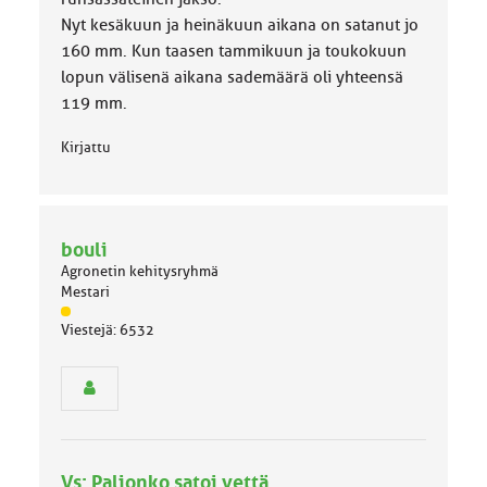
Nyt kesäkuun ja heinäkuun aikana on satanut jo
160 mm. Kun taasen tammikuun ja toukokuun
lopun välisenä aikana sademäärä oli yhteensä
119 mm.
Kirjattu
bouli
Agronetin kehitysryhmä
Mestari
J
Viestejä: 6532
ä
s
e
n
r
y
h
Vs: Paljonko satoi vettä
m