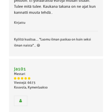
peltoon. Ei ylinääräisiä euroja mullan sisään.
Tulee mitä tulee. Kaukana takana on ne ajat kun
kannatti muuta tehdä..
Kirjattu
Kyliltä kuultua.... "Luomu ilman paskaa on kuin seksi
ilman naista"... 😆
ja101
Mestari
J
Viestejä: 6673
ä
Kouvola, Kymenlaakso
s
e
n
r
y