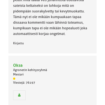
pellot mitä täällä veti juhannusta edeltävistä
sateista keltaiseksi on lohkoja mitä on
pidempään suorakylvetty tai kevytmuokattu.
Tämä nyt ei ole mikään kumpaakaan tapaa
dissaava kommentti vaan lähinnä toteamus,
kumpikaan tapa ei ole mikään hopealuoti joka
automaattisesti korjaa ongelmat.
Kirjattu
Oksa
Agronetin kehitysryhmä
Mestari
J
Viestejä: 76197
ä
s
e
n
r