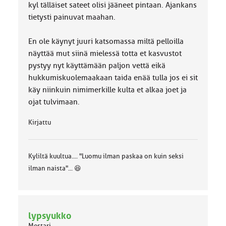
kyl tälläiset sateet olisi jääneet pintaan. Ajankans
tietysti painuvat maahan.
En ole käynyt juuri katsomassa miltä pelloilla
näyttää mut siinä mielessä totta et kasvustot
pystyy nyt käyttämään paljon vettä eikä
hukkumiskuolemaakaan taida enää tulla jos ei sit
käy niinkuin nimimerkille kulta et alkaa joet ja
ojat tulvimaan.
Kirjattu
Kyliltä kuultua.... "Luomu ilman paskaa on kuin seksi
ilman naista"... 😆
lypsyukko
Mestari