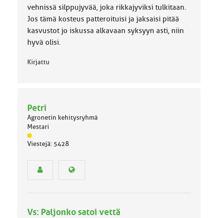
vehnissä silppujyvää, joka rikkajyviksi tulkitaan.
Jos tämä kosteus patteroituisi ja jaksaisi pitää
kasvustot jo iskussa alkavaan syksyyn asti, niin
hyvä olisi.
Kirjattu
Petri
Agronetin kehitysryhmä
Mestari
J
Viestejä: 5428
ä
s
e
n
r
y
h
Vs: Paljonko satoi vettä
m