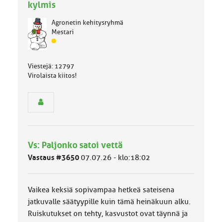
kylmis
Agronetin kehitysryhmä
Mestari
J
ä
s
Viestejä: 12797
e
Virolaista kiitos!
n
r
y
h
m
ä
l
Vs: Paljonko satoi vettä
u
o
Vastaus #3650
07.07.26 - klo:18:02
k
k
a
Vaikea keksiä sopivampaa hetkeä sateisena
:
jatkuvalle säätyypille kuin tämä heinäkuun alku.
Ruiskutukset on tehty, kasvustot ovat täynnä ja