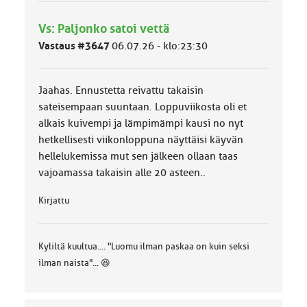
h
m
Vs: Paljonko satoi vettä
ä
l
Vastaus #3647
06.07.26 - klo:23:30
u
o
k
Jaahas. Ennustetta reivattu takaisin
k
a
sateisempaan suuntaan. Loppuviikosta oli et
:
alkais kuivempi ja lämpimämpi kausi no nyt
hetkellisesti viikonloppuna näyttäisi käyvän
hellelukemissa mut sen jälkeen ollaan taas
vajoamassa takaisin alle 20 asteen..
Kirjattu
Kyliltä kuultua.... "Luomu ilman paskaa on kuin seksi
ilman naista"... 😆