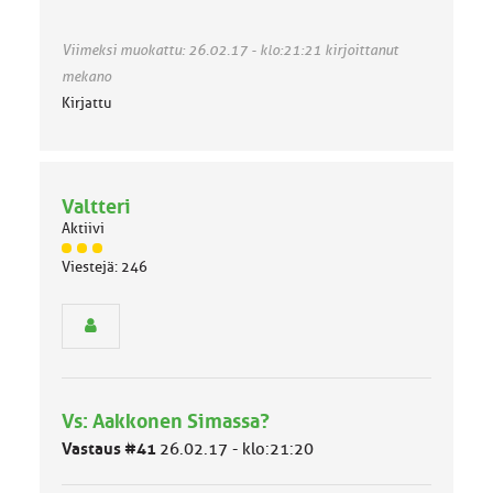
Viimeksi muokattu: 26.02.17 - klo:21:21 kirjoittanut
mekano
Kirjattu
Valtteri
Aktiivi
J
Viestejä: 246
ä
s
e
n
r
y
h
Vs: Aakkonen Simassa?
m
ä
Vastaus #41
26.02.17 - klo:21:20
l
u