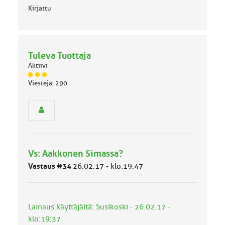
Kirjattu
Tuleva Tuottaja
Aktiivi
J
Viestejä: 290
ä
s
e
n
r
y
h
Vs: Aakkonen Simassa?
m
ä
Vastaus #34
26.02.17 - klo:19:47
l
u
o
k
Lainaus käyttäjältä: Susikoski - 26.02.17 -
k
klo:19:37
a