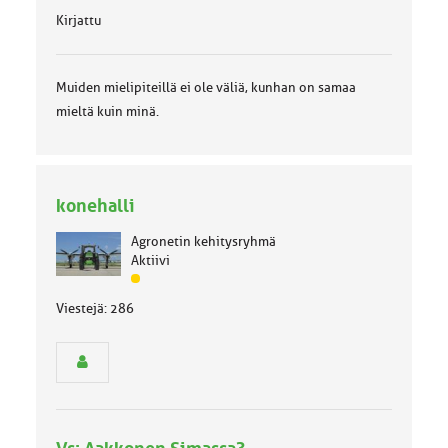
Kirjattu
Muiden mielipiteillä ei ole väliä, kunhan on samaa
mieltä kuin minä.
konehalli
Agronetin kehitysryhmä
Aktiivi
J
ä
Viestejä: 286
s
e
n
r
y
h
m