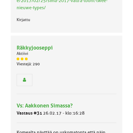
k
e/2017/02/25/sima-2017-valtra-toont-twee-
a
nieuwe-types/
:
Kirjattu
Räkkyjooseppi
Aktiivi
J
Viestejä: 290
ä
s
e
n
r
y
h
Vs: Aakkonen Simassa?
m
ä
Vastaus #31
26.02.17 - klo:16:28
l
u
o
Komealta näyttää on uskomatonta että näin