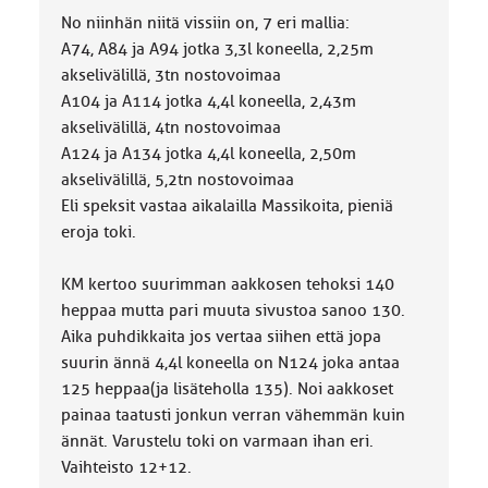
No niinhän niitä vissiin on, 7 eri mallia:
A74, A84 ja A94 jotka 3,3l koneella, 2,25m
akselivälillä, 3tn nostovoimaa
A104 ja A114 jotka 4,4l koneella, 2,43m
akselivälillä, 4tn nostovoimaa
A124 ja A134 jotka 4,4l koneella, 2,50m
akselivälillä, 5,2tn nostovoimaa
Eli speksit vastaa aikalailla Massikoita, pieniä
eroja toki.
KM kertoo suurimman aakkosen tehoksi 140
heppaa mutta pari muuta sivustoa sanoo 130.
Aika puhdikkaita jos vertaa siihen että jopa
suurin ännä 4,4l koneella on N124 joka antaa
125 heppaa(ja lisäteholla 135). Noi aakkoset
painaa taatusti jonkun verran vähemmän kuin
ännät. Varustelu toki on varmaan ihan eri.
Vaihteisto 12+12.