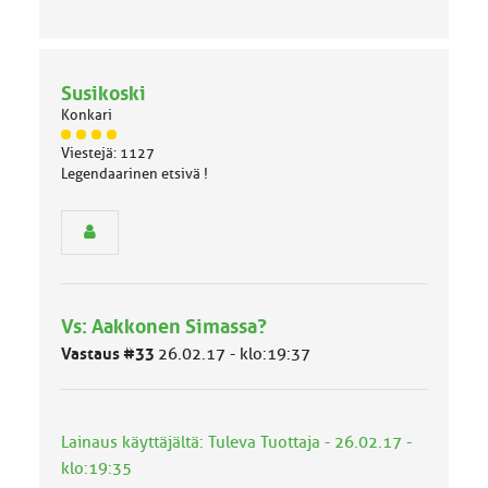
Susikoski
Konkari
J
Viestejä: 1127
ä
Legendaarinen etsivä !
s
e
n
r
y
h
m
Vs: Aakkonen Simassa?
ä
l
Vastaus #33
26.02.17 - klo:19:37
u
o
k
k
Lainaus käyttäjältä: Tuleva Tuottaja - 26.02.17 -
a
klo:19:35
: