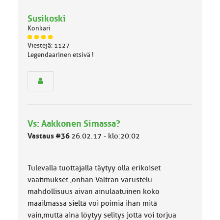
Susikoski
Konkari
J
Viestejä: 1127
ä
Legendaarinen etsivä !
s
e
n
r
y
h
m
Vs: Aakkonen Simassa?
ä
l
Vastaus #36
26.02.17 - klo:20:02
u
o
k
Tulevalla tuottajalla täytyy olla erikoiset
k
a
vaatimukset ,onhan Valtran varustelu
:
mahdollisuus aivan ainulaatuinen koko
maailmassa sieltä voi poimia ihan mitä
vain,mutta aina löytyy selitys jotta voi torjua