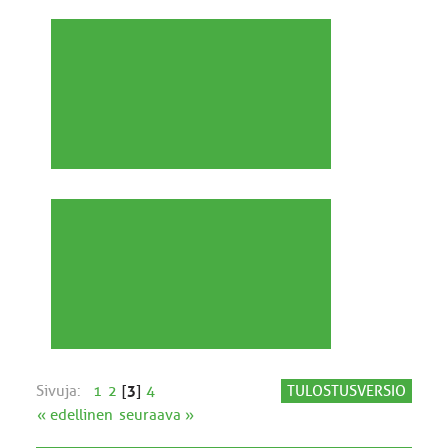
Sivuja:
1
2
[
3
]
4
TULOSTUSVERSIO
« edellinen
seuraava »