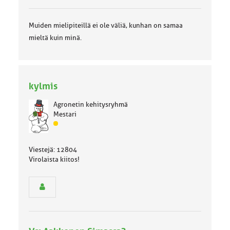
Muiden mielipiteillä ei ole väliä, kunhan on samaa
mieltä kuin minä.
kylmis
Agronetin kehitysryhmä
Mestari
J
ä
s
Viestejä: 12804
e
Virolaista kiitos!
n
r
y
h
m
ä
l