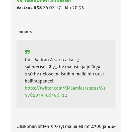
Vs: Aakkonen Simassa?
ä
Vastaus #38
l
26.02.17 - klo:20:33
u
o
k
k
Lainaus
a
:
Uusi Valtran A-sarja alkaa 3-
sylinterisestä 75 hv mallista ja päätyy
140 hv neloseen. Isoihin malleihin uusi
hallintapaneeli
https://twitter.com/KMaamies/status/83
5781049506496512
Oliskohan sitten 3 3-syl mallia eli mf 4700 ja 4 4-