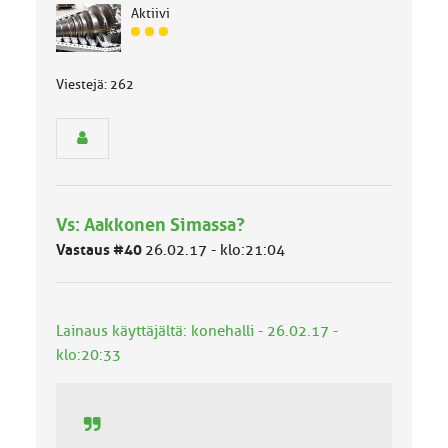
Aktiivi
J
ä
s
Viestejä: 262
e
n
r
y
h
m
ä
Vs: Aakkonen Simassa?
l
u
Vastaus #40
26.02.17 - klo:21:04
o
k
k
a
Lainaus käyttäjältä: konehalli - 26.02.17 -
:
klo:20:33