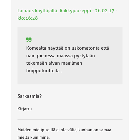
o
k
Lainaus käyttäjältä: Räkkyjooseppi - 26.02.17 -
k
klo:16:28
a
:
Komealta näyttää on uskomatonta että
näin pienessä maassa pystytään
tekemään aivan maailman
huipputuotteita .
Sarkasmia?
Kirjattu
Muiden mielipiteillä ei ole väliä, kunhan on samaa
mieltä kuin minä.