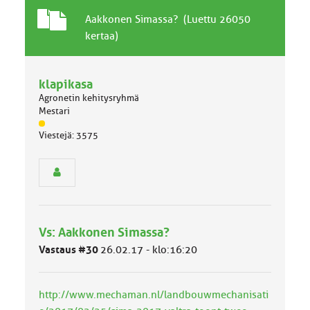
T
A
Aakkonen Simassa? (Luettu 26050
a
i
kertaa)
v
h
a
e
l
klapikasa
l
Agronetin kehitysryhmä
i
Mestari
n
J
e
Viestejä: 3575
ä
n
s
a
e
i
n
h
r
e
y
h
Vs: Aakkonen Simassa?
m
ä
Vastaus #30
26.02.17 - klo:16:20
l
u
o
http://www.mechaman.nl/landbouwmechanisati
k