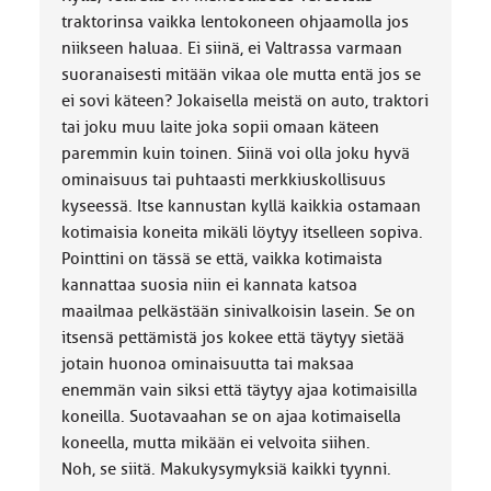
traktorinsa vaikka lentokoneen ohjaamolla jos
niikseen haluaa. Ei siinä, ei Valtrassa varmaan
suoranaisesti mitään vikaa ole mutta entä jos se
ei sovi käteen? Jokaisella meistä on auto, traktori
tai joku muu laite joka sopii omaan käteen
paremmin kuin toinen. Siinä voi olla joku hyvä
ominaisuus tai puhtaasti merkkiuskollisuus
kyseessä. Itse kannustan kyllä kaikkia ostamaan
kotimaisia koneita mikäli löytyy itselleen sopiva.
Pointtini on tässä se että, vaikka kotimaista
kannattaa suosia niin ei kannata katsoa
maailmaa pelkästään sinivalkoisin lasein. Se on
itsensä pettämistä jos kokee että täytyy sietää
jotain huonoa ominaisuutta tai maksaa
enemmän vain siksi että täytyy ajaa kotimaisilla
koneilla. Suotavaahan se on ajaa kotimaisella
koneella, mutta mikään ei velvoita siihen.
Noh, se siitä. Makukysymyksiä kaikki tyynni.