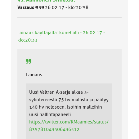
u
o
Vastaus #39
26.02.17 - klo:20:58
k
k
a
:
Lainaus käyttäjältä: konehalli - 26.02.17 -
klo:20:33
Lainaus
Uusi Valtran A-sarja alkaa 3-
sylinterisestä 75 hv mallista ja päätyy
140 hv neloseen. Isoihin malleihin
uusi hallintapaneeli
https://twitter.com/KMaamies/status/
835781049506496512