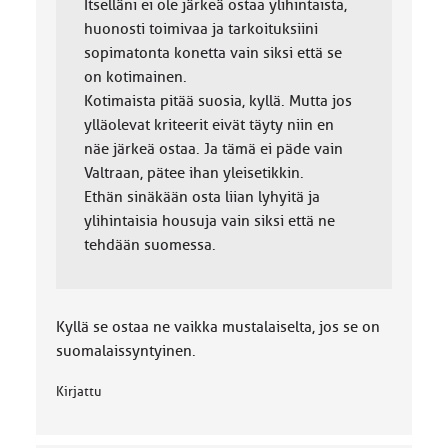
Itselläni ei ole järkeä ostaa ylihintaista,
huonosti toimivaa ja tarkoituksiini
sopimatonta konetta vain siksi että se
on kotimainen.
Kotimaista pitää suosia, kyllä. Mutta jos
ylläolevat kriteerit eivät täyty niin en
näe järkeä ostaa. Ja tämä ei päde vain
Valtraan, pätee ihan yleisetikkin.
Ethän sinäkään osta liian lyhyitä ja
ylihintaisia housuja vain siksi että ne
tehdään suomessa.
Kyllä se ostaa ne vaikka mustalaiselta, jos se on
suomalaissyntyinen.
Kirjattu