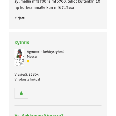
syl mallia mf5700 ja mf6700, tehot kuitenkin 10
hp korkeammalle kun mf6713ssa
Kirjattu
kylmis
Agronetin kehitysryhmä
Mestari
J
ä
s
Viestejä: 12804
e
Virolaista kiitos!
n
r
y
h
m
ä
l
Vs: Aakkonen Simassa?