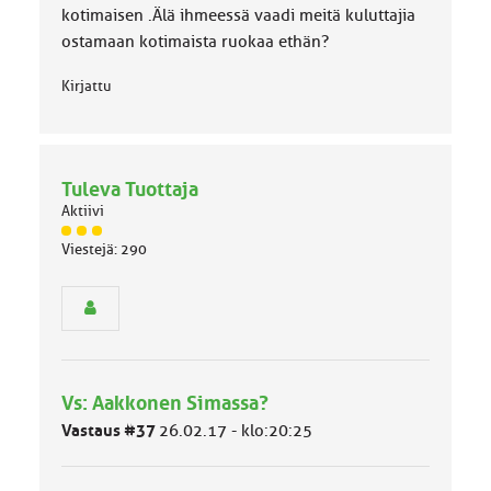
kotimaisen .Älä ihmeessä vaadi meitä kuluttajia
ostamaan kotimaista ruokaa ethän?
Kirjattu
Tuleva Tuottaja
Aktiivi
J
Viestejä: 290
ä
s
e
n
r
y
h
Vs: Aakkonen Simassa?
m
ä
Vastaus #37
26.02.17 - klo:20:25
l
u
o