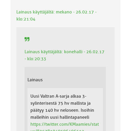
o
k
Lainaus käyttäjältä: mekano - 26.02.17 -
k
klo:21:04
a
:
Lainaus käyttäjältä: konehalli - 26.02.17
- klo:20:33
Lainaus
Uusi Valtran A-sarja alkaa 3-
sylinterisestä 75 hv mallista ja
päätyy 140 hv neloseen. Isoihin
malleihin uusi hallintapaneeli
https://twitter.com/KMaamies/stat