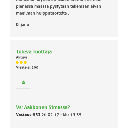
k
k
pienessä maassa pystytään tekemään aivan
a
maailman huipputuotteita .
:
Kirjattu
Tuleva Tuottaja
Aktiivi
J
Viestejä: 290
ä
s
e
n
r
y
h
Vs: Aakkonen Simassa?
m
ä
Vastaus #32
26.02.17 - klo:19:35
l
u