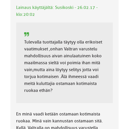
k
Lainaus käyttäjältä: Susikoski - 26.02.17 -
k
klo:20:02
a
:
Tulevalla tuottajalla täytyy olla erikoiset
vaatimukset ,onhan Valtran varustelu
mahdollisuus aivan ainulaatuinen koko
maailmassa sieltä voi poimia ihan mitä
vain,mutta aina löytyy selitys jotta voi
torjua kotimaisen .Älä ihmeessä vaadi
meitä kuluttajia ostamaan kotimaista
ruokaa ethän?
En minä vaadi ketään ostamaan kotimaista
ruokaa. Minä vain kannustan ostamaan sitä.
Kyllä, Valtralla on mahdollisuus varustella