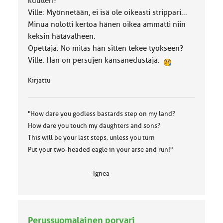
kuullen?
Ville: Myönnetään, ei isä ole oikeasti strippari...
Minua nolotti kertoa hänen oikea ammatti niin
keksin hätävalheen.
Opettaja: No mitäs hän sitten tekee työkseen?
Ville. Hän on persujen kansanedustaja.
Kirjattu
"How dare you godless bastards step on my land?
How dare you touch my daughters and sons?
This will be your last steps, unless you turn
Put your two-headed eagle in your arse and run!"
-Ignea-
Perussuomalainen porvari