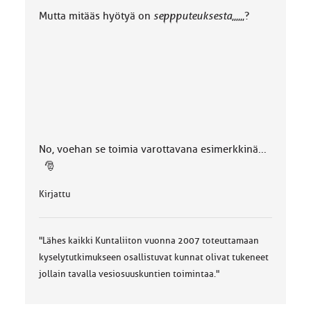
a
Mutta mitääs hyötyä on
seppputeuksesta
,,,,,,?
:
No, voehan se toimia varottavana esimerkkinä...
🎅
Kirjattu
"Lähes kaikki Kuntaliiton vuonna 2007 toteuttamaan
kyselytutkimukseen osallistuvat kunnat olivat tukeneet
jollain tavalla vesiosuuskuntien toimintaa."