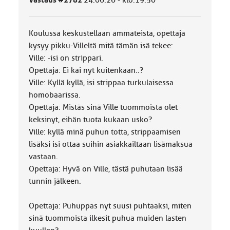
Vastaus #2782
24.06.26 - klo:19:50
k
k
a
Koulussa keskustellaan ammateista, opettaja
:
kysyy pikku-Villeltä mitä tämän isä tekee:
Ville: -isi on strippari.
Opettaja: Ei kai nyt kuitenkaan..?
Ville: Kyllä kyllä, isi strippaa turkulaisessa
homobaarissa.
Opettaja: Mistäs sinä Ville tuommoista olet
keksinyt, eihän tuota kukaan usko?
Ville: kyllä minä puhun totta, strippaamisen
lisäksi isi ottaa suihin asiakkailtaan lisämaksua
vastaan.
Opettaja: Hyvä on Ville, tästä puhutaan lisää
tunnin jälkeen.
Opettaja: Puhuppas nyt suusi puhtaaksi, miten
sinä tuommoista ilkesit puhua muiden lasten