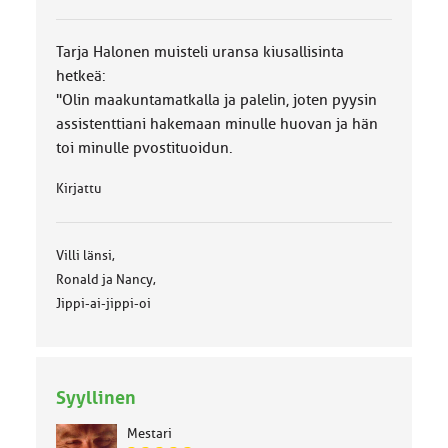
k
a
:
Tarja Halonen muisteli uransa kiusallisinta
hetkeä:
"Olin maakuntamatkalla ja palelin, joten pyysin
assistenttiani hakemaan minulle huovan ja hän
toi minulle pvostituoidun.
Kirjattu
Villi länsi,
Ronald ja Nancy,
Jippi-ai-jippi-oi
Syyllinen
Mestari