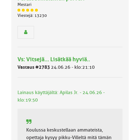
Mestari
J
Viestejä: 13230
ä
s
e
n
r
y
h
Vs: Vitsejä... Lisätkää hyviä..
m
ä
Vastaus #2783
24.06.26 - klo:21:10
l
u
o
k
Lainaus käyttäjältä: Apilas Jr. - 24.06.26 -
k
klo:19:50
a
:
Koulussa keskustellaan ammateista,
opettaja kysyy pikku-Villeltä mitä tämän