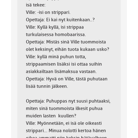
isä tekee:
Ville: -isi on strippari.
Opettaja: Ei kai nyt kuitenkaan..?
Ville: Kyllä kyllä, isi strippaa
turkulaisessa homobaarissa.
Opettaja: Mistäs sinä Ville tuommoista
olet keksinyt, eihän tuota kukaan usko?
Ville: kyllä minä puhun totta,
strippaamisen lisäksi isi ottaa suihin
asiakkailtaan lisämaksua vastaan.
Opettaja: Hyvä on Ville, tästä puhutaan
lisää tunnin jälkeen.
Opettaja: Puhuppas nyt suusi puhtaaksi,
miten sinä tuommoista ilkesit puhua
muiden lasten kuullen?
Ville: Myönnetään, ei isä ole oikeasti
strippari... Minua nolotti kertoa hänen