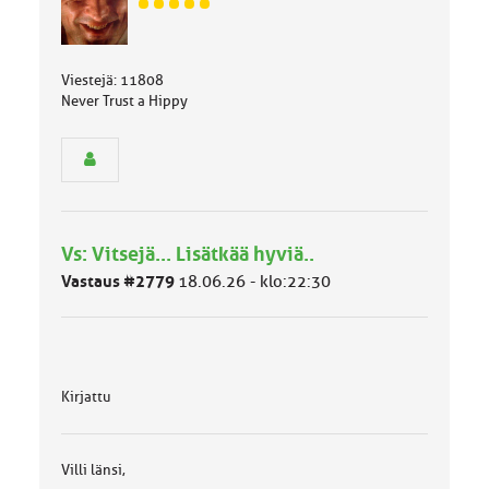
J
ä
s
e
Viestejä: 11808
n
Never Trust a Hippy
r
y
h
m
ä
l
u
Vs: Vitsejä... Lisätkää hyviä..
o
k
Vastaus #2779
18.06.26 - klo:22:30
k
a
:
Kirjattu
Villi länsi,