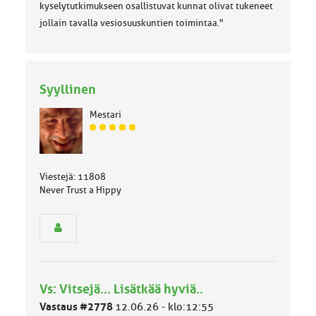
kyselytutkimukseen osallistuvat kunnat olivat tukeneet
jollain tavalla vesiosuuskuntien toimintaa."
Syyllinen
Mestari
J
ä
s
e
Viestejä: 11808
n
Never Trust a Hippy
r
y
h
m
ä
l
u
Vs: Vitsejä... Lisätkää hyviä..
o
k
Vastaus #2778
12.06.26 - klo:12:55