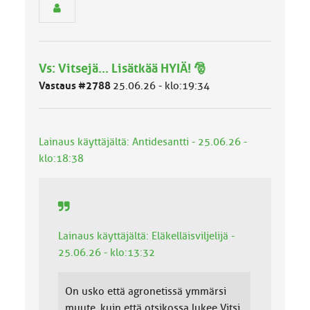
e
n
r
y
h
Vs: Vitsejä... Lisätkää HYIÄ! 🎅
m
ä
Vastaus #2788
25.06.26 - klo:19:34
l
u
o
k
Lainaus käyttäjältä: Antidesantti - 25.06.26 -
k
klo:18:38
a
:
Lainaus käyttäjältä: Eläkelläisviljelijä -
25.06.26 - klo:13:32
On usko että agronetissä ymmärsi
muute, kuin että otsikossa lukee Vitsi.