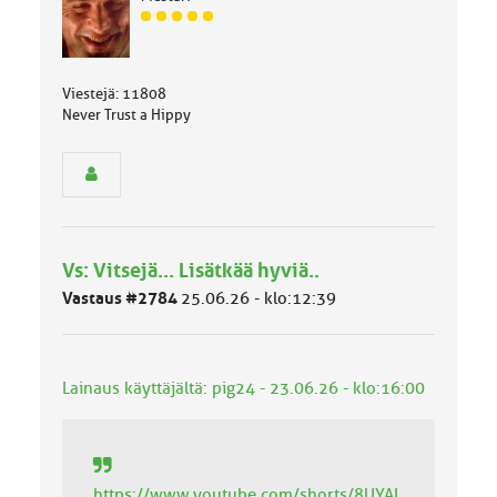
J
ä
s
e
Viestejä: 11808
n
Never Trust a Hippy
r
y
h
m
ä
l
u
Vs: Vitsejä... Lisätkää hyviä..
o
k
Vastaus #2784
25.06.26 - klo:12:39
k
a
:
Lainaus käyttäjältä: pig24 - 23.06.26 - klo:16:00
https://www.youtube.com/shorts/8UYAI