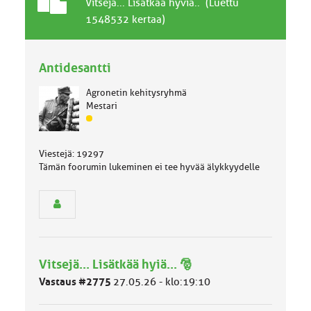
T
A
Vitsejä... Lisätkää hyviä.. (Luettu
a
i
1548532 kertaa)
v
h
a
e
l
Antidesantti
l
i
Agronetin kehitysryhmä
n
Mestari
e
J
n
ä
a
s
i
Viestejä: 19297
e
h
Tämän foorumin lukeminen ei tee hyvää älykkyydelle
n
e
r
y
h
m
ä
l
Vitsejä... Lisätkää hyiä... 🎅
u
o
Vastaus #2775
27.05.26 - klo:19:10
k
k