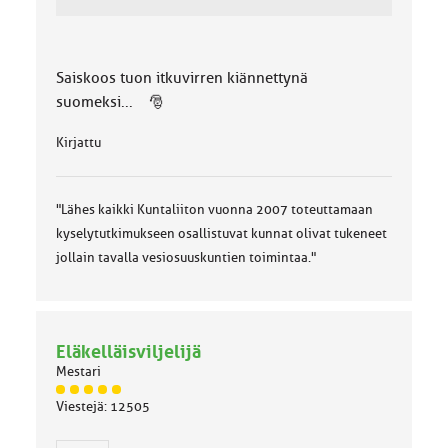
Saiskoos tuon itkuvirren kiännettynä
suomeksi... 🎅
Kirjattu
"Lähes kaikki Kuntaliiton vuonna 2007 toteuttamaan
kyselytutkimukseen osallistuvat kunnat olivat tukeneet
jollain tavalla vesiosuuskuntien toimintaa."
Eläkelläisviljelijä
Mestari
J
Viestejä: 12505
ä
s