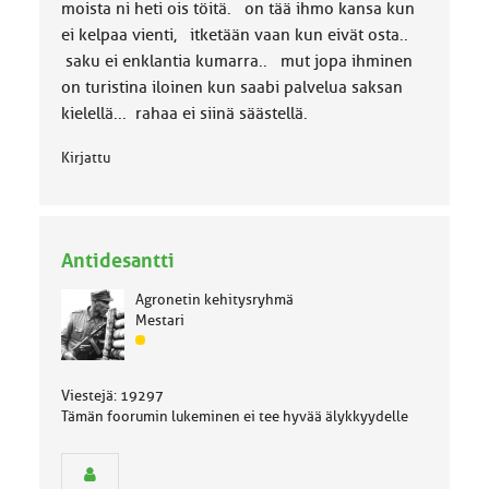
a
moista ni heti ois töitä. on tää ihmo kansa kun
:
ei kelpaa vienti, itketään vaan kun eivät osta..
saku ei enklantia kumarra.. mut jopa ihminen
on turistina iloinen kun saabi palvelua saksan
kielellä... rahaa ei siinä säästellä.
Kirjattu
Antidesantti
Agronetin kehitysryhmä
Mestari
J
ä
s
Viestejä: 19297
e
Tämän foorumin lukeminen ei tee hyvää älykkyydelle
n
r
y