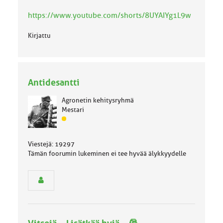
k
k
https://www.youtube.com/shorts/8UYAIYg1L9w
a
:
Kirjattu
Antidesantti
Agronetin kehitysryhmä
Mestari
J
ä
s
Viestejä: 19297
e
Tämän foorumin lukeminen ei tee hyvää älykkyydelle
n
r
y
h
m
ä
l