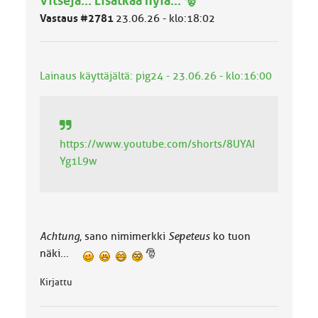
Vitsejä... Lisätkää hyiä... 🎅
u
o
Vastaus #2781
23.06.26 - klo:18:02
k
k
a
:
Lainaus käyttäjältä: pig24 - 23.06.26 - klo:16:00
https://www.youtube.com/shorts/8UYAI
Yg1L9w
Achtung
, sano nimimerkki
Sepeteus
ko tuon
näki...
🎅
Kirjattu