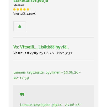
Eläkelläisviljelijä
Mestari
J
Viestejä: 12505
ä
s
e
n
r
y
h
Vs: Vitsejä... Lisätkää hyviä..
m
ä
Vastaus #2785
25.06.26 - klo:13:32
l
u
o
k
Lainaus käyttäjältä: Syyllinen - 25.06.26 -
k
klo:12:39
a
:
Lainaus käyttäjältä: pig24 - 23.06.26 -