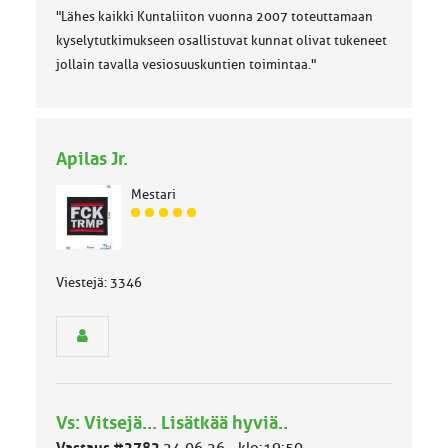
"Lähes kaikki Kuntaliiton vuonna 2007 toteuttamaan
kyselytutkimukseen osallistuvat kunnat olivat tukeneet
jollain tavalla vesiosuuskuntien toimintaa."
Apilas Jr.
Mestari
J
ä
s
e
Viestejä: 3346
n
r
y
h
m
ä
l
Vs: Vitsejä... Lisätkää hyviä..
u
o