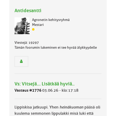
Antidesantti
Agronetin kehitysryhmä
Mestari
J
ä
s
Viestejä: 19297
e
Tämän foorumin lukeminen ei tee hyvää älykkyydelle
n
r
y
h
m
ä
l
Vs: Vitsejä... Lisätkää hyviä..
u
o
Vastaus #2776
03.06.26 - klo:17:18
k
k
a
Lippiskisa jatkuupi. Yhen
heinäkuoman
pääsä oli
:
kuulema semmonen lippulakki misä luki että