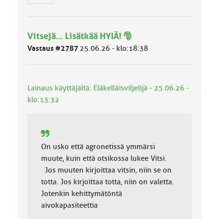
h
m
ä
l
Vitsejä... Lisätkää HYIÄ! 🎅
u
o
Vastaus #2787
25.06.26 - klo:18:38
k
k
a
:
Lainaus käyttäjältä: Eläkelläisviljelijä - 25.06.26 -
klo:13:32
On usko että agronetissä ymmärsi
muute, kuin että otsikossa lukee Vitsi.
Jos muuten kirjoittaa vitsin, niin se on
totta. Jos kirjoittaa totta, niin on valetta.
Jotenkin kehittymätöntä
aivokapasiteettia