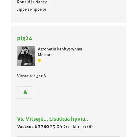
Ronald ja Nancy,
Jippi-ai-jippi-oi
pig24
Agronetin kehitysryhmä
Mestari
J
ä
s
Viestejä: 13108
e
n
r
y
h
m
ä
Vs: Vitsejä... Lisätkää hyviä..
l
u
Vastaus #2780
23.06.26 - klo:16:00
o