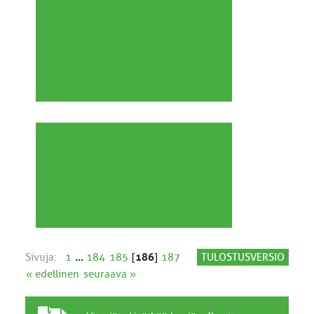
Sivuja:
1
...
184
185
[
186
]
187
TULOSTUSVERSIO
« edellinen
seuraava »