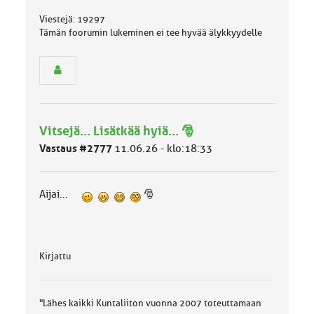
s
Viestejä: 19297
e
Tämän foorumin lukeminen ei tee hyvää älykkyydelle
n
r
y
h
m
ä
l
Vitsejä... Lisätkää hyiä... 🎅
u
o
Vastaus #2777
11.06.26 - klo:18:33
k
k
a
Aijai...
🎅
:
Kirjattu
"Lähes kaikki Kuntaliiton vuonna 2007 toteuttamaan