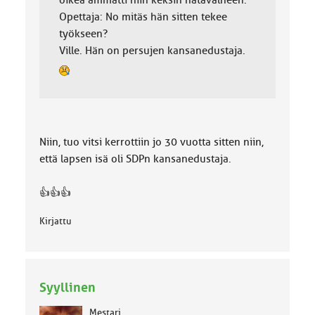
oikea ammatti niin keksin hätävalheen.
Opettaja: No mitäs hän sitten tekee
työkseen?
Ville. Hän on persujen kansanedustaja.
Niin, tuo vitsi kerrottiin jo 30 vuotta sitten niin,
että lapsen isä oli SDPn kansanedustaja.
👍👍👍
Kirjattu
Syyllinen
Mestari