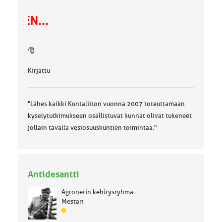
HITA
🎅
Kirjattu
"Lähes kaikki Kuntaliiton vuonna 2007 toteuttamaan
kyselytutkimukseen osallistuvat kunnat olivat tukeneet
jollain tavalla vesiosuuskuntien toimintaa."
Antidesantti
Agronetin kehitysryhmä
Mestari
J
ä