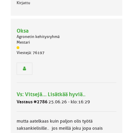
Kirjattu
Oksa
Agronetin kehitysryhmä
Mestari
J
Viestejä: 76197
ä
s
e
n
r
y
h
Vs: Vitsejä... Lisätkää hyviä..
m
ä
Vastaus #2786
25.06.26 - klo:16:29
l
u
o
mutta aatelkaas kuin paljon olis työtä
k
k
saksankielisille.. jos meillä joku jopa osais