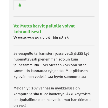
n
r
y
h
m
Vs: Mutta kasvit pellolla voivat
ä
l
kohtuullisesti
u
Vastaus #11
09.07.26 - klo:08:16
o
k
k
a
Se vesipullo tai kanisteri, jossa vettä jättää kyl
:
huomattavasti pienemmän sotkun kuin
jauhesammutin. Toki oikeaan kokkoon sit se
sammutin kannattaa tyhjentää. Mut pikkusen
kytevän niin vedellä saa hyvin sammutettua.
Meidän yli 20v vanhassa nyykkärissä on
kompura ja sitä tulee käytettyä. Akkukäyttöistä
lehtipuhallinta olen haaveillut mut hankkimatta
on vielä..