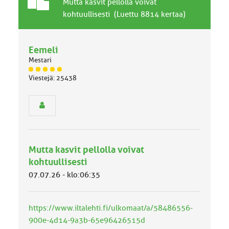
T
A
Mutta kasvit pellolla voivat
a
i
kohtuullisesti (Luettu 8814 kertaa)
v
h
a
e
l
Eemeli
l
Mestari
i
n
J
Viestejä: 25438
ä
e
s
n
e
a
n
i
r
h
y
e
h
Mutta kasvit pellolla voivat
m
ä
kohtuullisesti
l
07.07.26 - klo:06:35
u
o
k
k
https://www.iltalehti.fi/ulkomaat/a/58486556-
a
900e-4d14-9a3b-65e96426515d
: