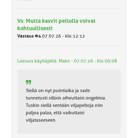
r
y
h
Vs: Mutta kasvit pellolla voivat
m
ä
kohtuullisesti
l
Vastaus #4
07.07.26 - klo:12:12
u
o
k
k
Lainaus käyttäjältä: Make - 07.07.26 - klo:09:08
a
:
Siellä on nyt puintiaika ja sade
tunnetusti silloin aiheuttaisi ongelmia.
Tuskin siellä sentään viljapeltoja niin
paljoa palaa, että vaikuttaisi
viljataseeseen.