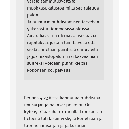
varata sammutusvettä ja
muokkasukalustoa millä saa rajattua
palon.
Ja puimurin puhdistamisen tarvehan
ylikorostuu tommosissa oloissa.
Australiassa on olemassa vastaavia
rajoituksia, jostain luin talvella että
siellä annetaan puintisää ennusteita
ja jos maastopalon riski kasvaa liian
suureksi voidaan puinti kieltää
kokonaan ko. päivältä.
Perkins 4.236:ssa kannattaa puhdistaa
imusarjan ja pakosarjan kolot. On
kytenyt Claas ihan kunnolla kun kauran
helpeitä tuli takamyrskyllä konetilaan ja
tuonne imusarjan ja pakosarjan