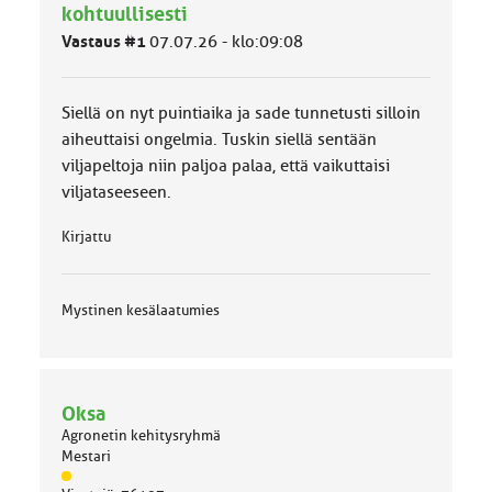
l
kohtuullisesti
u
Vastaus #1
07.07.26 - klo:09:08
o
k
k
Siellä on nyt puintiaika ja sade tunnetusti silloin
a
:
aiheuttaisi ongelmia. Tuskin siellä sentään
viljapeltoja niin paljoa palaa, että vaikuttaisi
viljataseeseen.
Kirjattu
Mystinen kesälaatumies
Oksa
Agronetin kehitysryhmä
Mestari
J