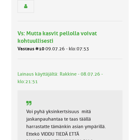
y
h
m
ä
l
Vs: Mutta kasvit pellolla voivat
u
kohtuullisesti
o
k
Vastaus #10
09.07.26 - klo:07:53
k
a
:
Lainaus käyttäjältä: Rakkine - 08.07.26 -
klo:21:51
Voi pyhä yksinkertsisuus mitä
jaskanpauhantaa te taas täällä
harrastatte tämänkin asian ympärillä.
Ettekö VIDDU TIEDÄ ETTÄ