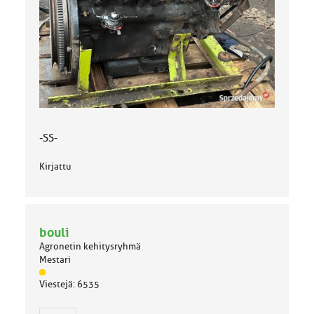
-SS-
Kirjattu
bouli
Agronetin kehitysryhmä
Mestari
J
Viestejä: 6535
ä
s