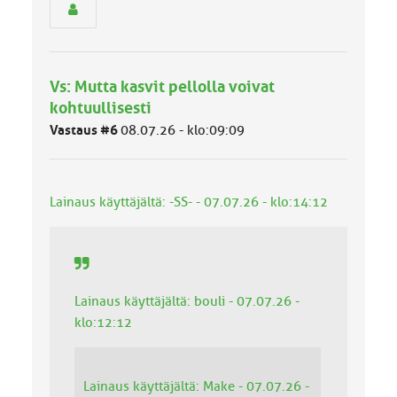
e
n
r
y
h
Vs: Mutta kasvit pellolla voivat
m
ä
kohtuullisesti
l
Vastaus #6
08.07.26 - klo:09:09
u
o
k
k
Lainaus käyttäjältä: -SS- - 07.07.26 - klo:14:12
a
:
Lainaus käyttäjältä: bouli - 07.07.26 -
klo:12:12
Lainaus käyttäjältä: Make - 07.07.26 -