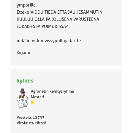
ympärillä.
Ettekö VIDDU TIEDÄ ETTÄ JAUHESAMMUTIN
KUULUU OLLA PAKOLLISENA VARUSTEENA
JOKAISESSA PUIMURISSA?
mitään vidun vissypulloja tartte....
Kirjattu
kylmis
Agronetin kehitysryhmä
Mestari
J
ä
s
Viestejä: 12797
e
Virolaista kiitos!
n
r