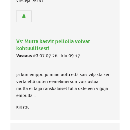
Viestejä: 76197
ä
s
e
n
r
y
h
Vs: Mutta kasvit pellolla voivat
m
ä
kohtuullisesti
l
Vastaus #2
07.07.26 - klo:09:17
u
o
k
k
ja kun emppu jo niiiin uotti että sais viljasta sen
a
verta että uuten eemelimersun vois ostaa..
:
mutta ei taija ranskalaiset tulla osteleen viljoja
empulta...
Kirjattu