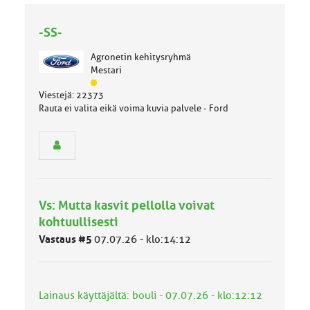
-SS-
Agronetin kehitysryhmä
Mestari
J
Viestejä: 22373
ä
Rauta ei valita eikä voima kuvia palvele - Ford
s
e
n
r
y
h
m
Vs: Mutta kasvit pellolla voivat
ä
l
kohtuullisesti
u
Vastaus #5
07.07.26 - klo:14:12
o
k
k
a
Lainaus käyttäjältä: bouli - 07.07.26 - klo:12:12
: