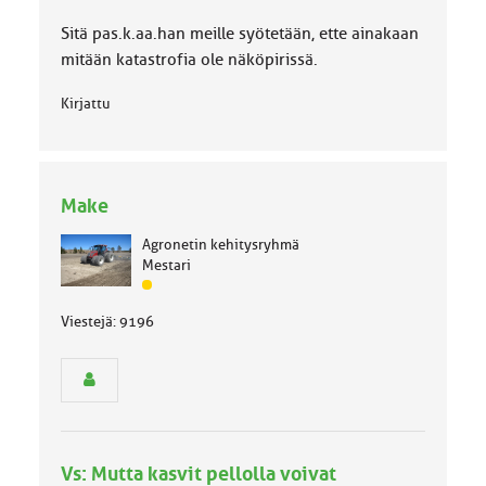
Sitä pas.k.aa.han meille syötetään, ette ainakaan
mitään katastrofia ole näköpirissä.
Kirjattu
Make
Agronetin kehitysryhmä
Mestari
J
ä
Viestejä: 9196
s
e
n
r
y
h
m
Vs: Mutta kasvit pellolla voivat
ä