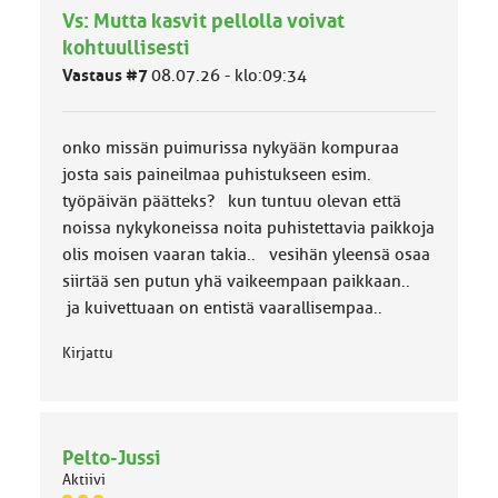
Vs: Mutta kasvit pellolla voivat
m
ä
kohtuullisesti
l
Vastaus #7
08.07.26 - klo:09:34
u
o
k
k
onko missän puimurissa nykyään kompuraa
a
josta sais paineilmaa puhistukseen esim.
:
työpäivän päätteks? kun tuntuu olevan että
noissa nykykoneissa noita puhistettavia paikkoja
olis moisen vaaran takia.. vesihän yleensä osaa
siirtää sen putun yhä vaikeempaan paikkaan..
ja kuivettuaan on entistä vaarallisempaa..
Kirjattu
Pelto-Jussi
Aktiivi