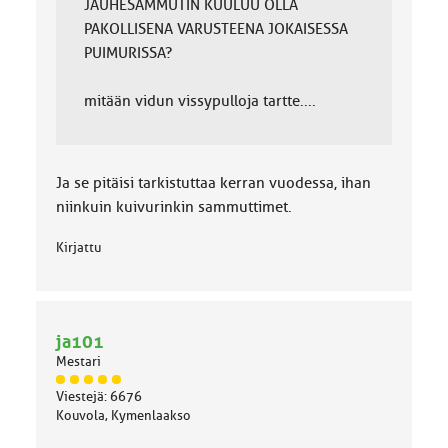
JAUHESAMMUTIN KUULUU OLLA
PAKOLLISENA VARUSTEENA JOKAISESSA
PUIMURISSA?
mitään vidun vissypulloja tartte....
Ja se pitäisi tarkistuttaa kerran vuodessa, ihan
niinkuin kuivurinkin sammuttimet.
Kirjattu
ja101
Mestari
J
Viestejä: 6676
ä
Kouvola, Kymenlaakso
s
e