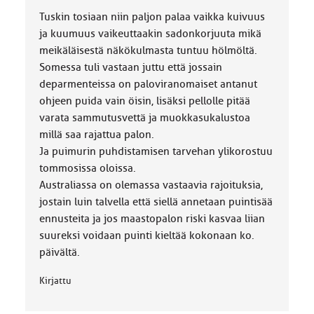
Tuskin tosiaan niin paljon palaa vaikka kuivuus
ja kuumuus vaikeuttaakin sadonkorjuuta mikä
meikäläisestä näkökulmasta tuntuu hölmöltä.
Somessa tuli vastaan juttu että jossain
deparmenteissa on paloviranomaiset antanut
ohjeen puida vain öisin, lisäksi pellolle pitää
varata sammutusvettä ja muokkasukalustoa
millä saa rajattua palon.
Ja puimurin puhdistamisen tarvehan ylikorostuu
tommosissa oloissa.
Australiassa on olemassa vastaavia rajoituksia,
jostain luin talvella että siellä annetaan puintisää
ennusteita ja jos maastopalon riski kasvaa liian
suureksi voidaan puinti kieltää kokonaan ko.
päivältä.
Kirjattu