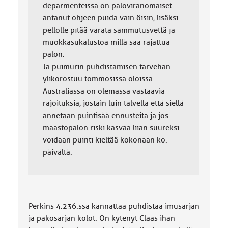
deparmenteissa on paloviranomaiset
antanut ohjeen puida vain öisin, lisäksi
pellolle pitää varata sammutusvettä ja
muokkasukalustoa millä saa rajattua
palon.
Ja puimurin puhdistamisen tarvehan
ylikorostuu tommosissa oloissa.
Australiassa on olemassa vastaavia
rajoituksia, jostain luin talvella että siellä
annetaan puintisää ennusteita ja jos
maastopalon riski kasvaa liian suureksi
voidaan puinti kieltää kokonaan ko.
päivältä.
Perkins 4.236:ssa kannattaa puhdistaa imusarjan
ja pakosarjan kolot. On kytenyt Claas ihan