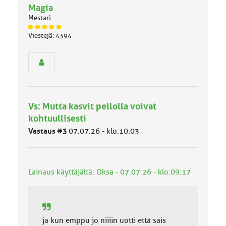
Magia
Mestari
J
Viestejä: 4394
ä
s
e
n
r
y
h
Vs: Mutta kasvit pellolla voivat
m
ä
kohtuullisesti
l
Vastaus #3
07.07.26 - klo:10:03
u
o
k
k
Lainaus käyttäjältä: Oksa - 07.07.26 - klo:09:17
a
:
ja kun emppu jo niiiin uotti että sais