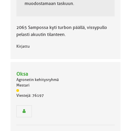
muodostamaan taskuun.
2065 Sampossa kyti turbon päällä, vissypullo
pelasti akuutin tilanteen.
Kirjattu
Oksa
Agronetin kehitysryhmä
Mestari
J
Viestejä: 76197
ä
s
e
n
r
y
h