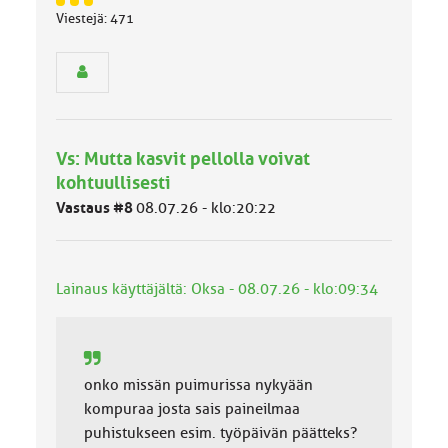
J
Viestejä: 471
ä
s
e
n
r
y
h
Vs: Mutta kasvit pellolla voivat
m
ä
kohtuullisesti
l
Vastaus #8
08.07.26 - klo:20:22
u
o
k
k
Lainaus käyttäjältä: Oksa - 08.07.26 - klo:09:34
a
:
onko missän puimurissa nykyään
kompuraa josta sais paineilmaa
puhistukseen esim. työpäivän päätteks?