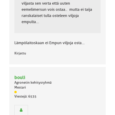
viljasta sen verta että uuten
eemelimersun vois ostaa.. mutta ei taija
ranskalaiset tulla osteleen viljoja
empulta...
Lämpölaitoskaan ei Empun viljoja osta...
Kirjattu
bouli
Agronetin kehitysryhmä
Mestari
J
Viestejä: 6535
ä
s
e
n