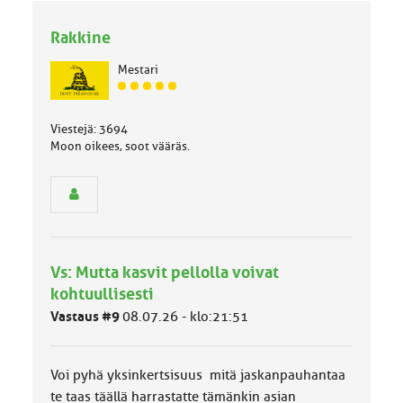
Rakkine
Mestari
J
ä
s
Viestejä: 3694
e
Moon oikees, soot vääräs.
n
r
y
h
m
ä
l
Vs: Mutta kasvit pellolla voivat
u
kohtuullisesti
o
k
Vastaus #9
08.07.26 - klo:21:51
k
a
:
Voi pyhä yksinkertsisuus mitä jaskanpauhantaa
te taas täällä harrastatte tämänkin asian