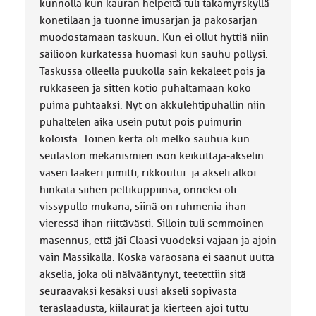
kunnolla kun kauran helpeitä tuli takamyrskyllä
konetilaan ja tuonne imusarjan ja pakosarjan
muodostamaan taskuun. Kun ei ollut hyttiä niin
säiliöön kurkatessa huomasi kun sauhu pöllysi.
Taskussa olleella puukolla sain kekäleet pois ja
rukkaseen ja sitten kotio puhaltamaan koko
puima puhtaaksi. Nyt on akkulehtipuhallin niin
puhaltelen aika usein putut pois puimurin
koloista. Toinen kerta oli melko sauhua kun
seulaston mekanismien ison keikuttaja-akselin
vasen laakeri jumitti, rikkoutui ja akseli alkoi
hinkata siihen peltikuppiinsa, onneksi oli
vissypullo mukana, siinä on ruhmenia ihan
vieressä ihan riittävästi. Silloin tuli semmoinen
masennus, että jäi Claasi vuodeksi vajaan ja ajoin
vain Massikalla. Koska varaosana ei saanut uutta
akselia, joka oli nälvääntynyt, teetettiin sitä
seuraavaksi kesäksi uusi akseli sopivasta
teräslaadusta, kiilaurat ja kierteen ajoi tuttu