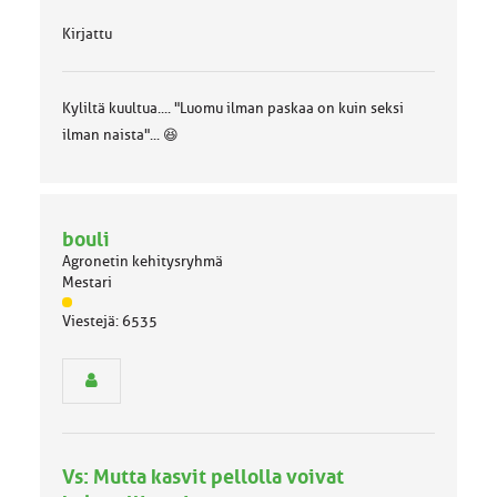
Kirjattu
Kyliltä kuultua.... "Luomu ilman paskaa on kuin seksi
ilman naista"... 😆
bouli
Agronetin kehitysryhmä
Mestari
J
Viestejä: 6535
ä
s
e
n
r
y
h
Vs: Mutta kasvit pellolla voivat
m
ä