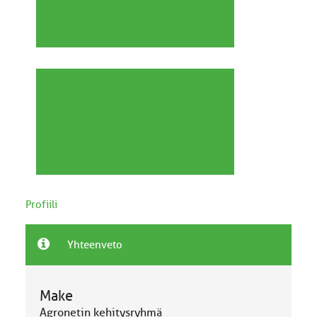
Profiili
Yhteenveto
Make
Agronetin kehitysryhmä