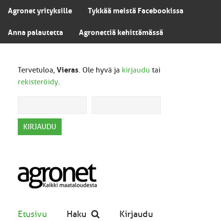
Agronet yrityksille
Tykkää meistä Facebookissa
Anna palautetta
Agronettiä kehittämässä
Tervetuloa,
Vieras
. Ole hyvä ja
kirjaudu
tai
rekisteröidy
.
Etusivu
Haku
Kirjaudu