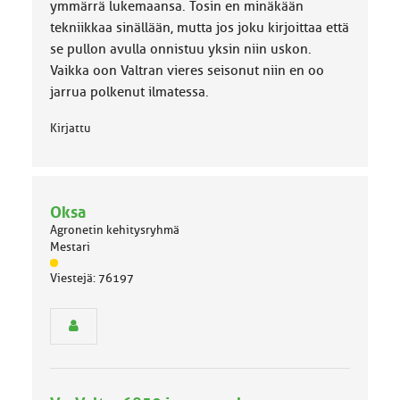
a
ymmärrä lukemaansa. Tosin en minäkään
:
tekniikkaa sinällään, mutta jos joku kirjoittaa että
se pullon avulla onnistuu yksin niin uskon.
Vaikka oon Valtran vieres seisonut niin en oo
jarrua polkenut ilmatessa.
Kirjattu
Oksa
Agronetin kehitysryhmä
Mestari
J
Viestejä: 76197
ä
s
e
n
r
y
h