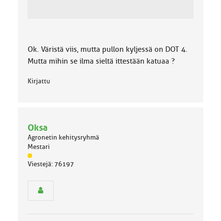
Ok. Väristä viis, mutta pullon kyljessä on DOT 4.
Mutta mihin se ilma sieltä ittestään katuaa ?
Kirjattu
Oksa
Agronetin kehitysryhmä
Mestari
J
Viestejä: 76197
ä
s
e
n
r
y