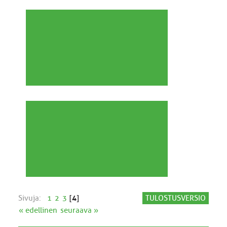
Sivuja:
1
2
3
[
4
]
TULOSTUSVERSIO
« edellinen
seuraava »