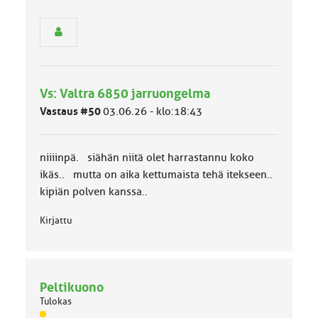
s
e
n
r
y
h
Vs: Valtra 6850 jarruongelma
m
ä
Vastaus #50
03.06.26 - klo:18:43
l
u
o
niiiinpä. siähän niitä olet harrastannu koko
k
k
ikäs.. mutta on aika kettumaista tehä itekseen..
a
kipiän polven kanssa..
:
Kirjattu
Peltikuono
Tulokas
J