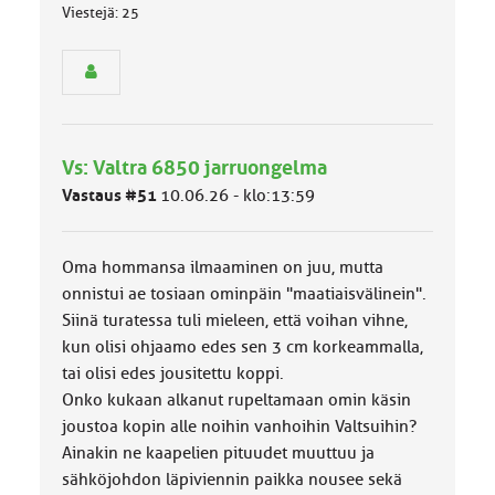
Viestejä: 25
ä
s
e
n
r
y
h
Vs: Valtra 6850 jarruongelma
m
ä
Vastaus #51
10.06.26 - klo:13:59
l
u
o
Oma hommansa ilmaaminen on juu, mutta
k
k
onnistui ae tosiaan ominpäin "maatiaisvälinein".
a
Siinä turatessa tuli mieleen, että voihan vihne,
:
kun olisi ohjaamo edes sen 3 cm korkeammalla,
tai olisi edes jousitettu koppi.
Onko kukaan alkanut rupeltamaan omin käsin
joustoa kopin alle noihin vanhoihin Valtsuihin?
Ainakin ne kaapelien pituudet muuttuu ja
sähköjohdon läpiviennin paikka nousee sekä