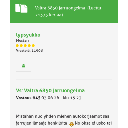
T
A
Valtra 6850 jarruongelma (Luettu
a
i
21373 kertaa)
v
h
a
e
l
lypsyukko
l
Mestari
i
n
J
Viestejä: 11908
ä
e
s
n
e
a
n
i
r
h
y
e
h
Vs: Valtra 6850 jarruongelma
m
ä
Vastaus #45
03.06.26 - klo:15:23
l
u
o
Mistähän nuo yhden miehen autokorjaamot saa
k
k
jarrujen ilmaaja henkilöitä
No oksa ei usko tai