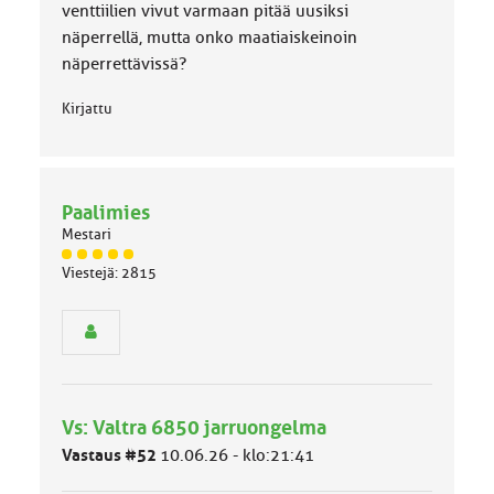
venttiilien vivut varmaan pitää uusiksi
näperrellä, mutta onko maatiaiskeinoin
näperrettävissä?
Kirjattu
Paalimies
Mestari
J
Viestejä: 2815
ä
s
e
n
r
y
h
Vs: Valtra 6850 jarruongelma
m
ä
Vastaus #52
10.06.26 - klo:21:41
l
u