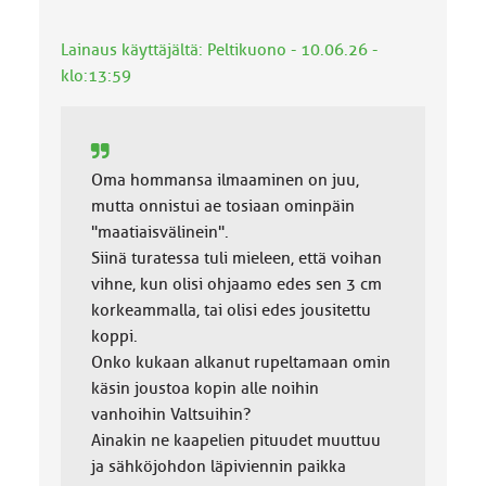
o
k
Lainaus käyttäjältä: Peltikuono - 10.06.26 -
k
klo:13:59
a
:
Oma hommansa ilmaaminen on juu,
mutta onnistui ae tosiaan ominpäin
"maatiaisvälinein".
Siinä turatessa tuli mieleen, että voihan
vihne, kun olisi ohjaamo edes sen 3 cm
korkeammalla, tai olisi edes jousitettu
koppi.
Onko kukaan alkanut rupeltamaan omin
käsin joustoa kopin alle noihin
vanhoihin Valtsuihin?
Ainakin ne kaapelien pituudet muuttuu
ja sähköjohdon läpiviennin paikka