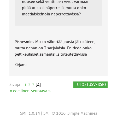
nousee sekä venttiilien vivut varmaan
pitää uusiksi näperrellä, mutta onko
maatiaiskeinoin näperrettävissä?
Pisnesmies Mikko väkertää jousia jälkikäteen,
mutta nehän on T sarjalaisia. En tiedä onko
peltikeulaiset samanlailla toteutettavissa
Kirjattu
Sivuja:
1
2
3
[
4
]
TULOSTUSVERSIO
« edellinen
seuraava »
SMF 2.0.15
|
SMF © 2016
,
Simple Machines