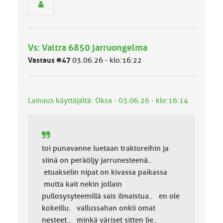
n
r
y
h
Vs: Valtra 6850 jarruongelma
m
ä
Vastaus #47
03.06.26 - klo:16:22
l
u
o
k
Lainaus käyttäjältä: Oksa - 03.06.26 - klo:16:14
k
a
:
toi punavanne luetaan traktoreihin ja
siinä on peräöljy jarrunesteenä..
etuakselin nipat on kivassa paikassa
mutta kait nekin jollain
pullosysyteemillä sais ilmaistua.. en ole
kokeillu. vallussahan onkii omat
nesteet.. minkä väriset sitten lie..