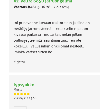
Vs: Valtra 6850 jarruongelma
m
ä
Vastaus #46
03.06.26 - klo:16:14
l
u
o
toi punavanne luetaan traktoreihin ja siinä on
k
k
peräöljy jarrunesteenä.. etuakselin nipat on
a
kivassa paikassa mutta kait nekin jollain
:
pullosysyteemillä sais ilmaistua.. en ole
kokeillu. vallussahan onkii omat nesteet..
minkä väriset sitten lie..
Kirjattu
lypsyukko
Mestari
J
Viestejä: 11908
ä
s
e