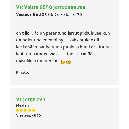
h
Vs: Valtra 6850 jarruongelma
m
ä
Vastaus #48
03.06.26 - klo:16:30
l
u
o
en tiijä... ja on parantuna jarrut pikkuhiljaa kun
k
k
on polettuna enempi nyt.. kaks putkee oli
a
keskenään hankautuna puhki ja kun korjattu ni
:
kait tuo paranee vielä... tuossa riittää
mystikkaa muutenkin.
Kirjattu
Viljelijä evp
Mestari
J
Viestejä: 4830
ä
s
e