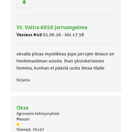
n
r
y
h
Vs: Valtra 6850 jarruongelma
m
ä
Vastaus #49
03.06.26 - klo:17:38
l
u
o
oksalla piisaa mystiikkaa jopa jarrujen ilmaus on
k
k
henkimaailman asioita. Ihan yksinkertainen
a
homma, kunhan ei päästä uutta ilmaa tilalle.
:
Kirjattu
Oksa
Agronetin kehitysryhmä
Mestari
J
Viestejä: 76197
ä