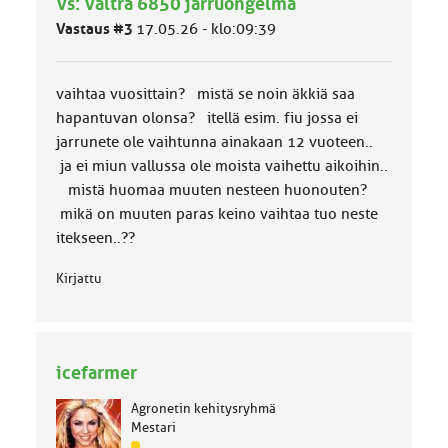
Vs: Valtra 6850 jarruongelma
m
ä
Vastaus #3
17.05.26 - klo:09:39
l
u
o
vaihtaa vuosittain? mistä se noin äkkiä saa
k
k
hapantuvan olonsa? itellä esim. fiu jossa ei
a
jarrunete ole vaihtunna ainakaan 12 vuoteen..
:
ja ei miun vallussa ole moista vaihettu aikoihin..
mistä huomaa muuten nesteen huonouten?
mikä on muuten paras keino vaihtaa tuo neste
itekseen..??
Kirjattu
icefarmer
Agronetin kehitysryhmä
Mestari