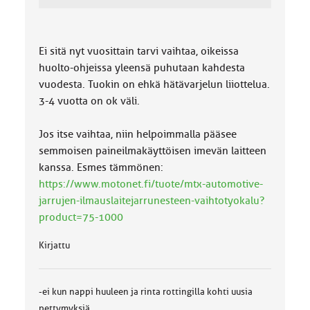
Ei sitä nyt vuosittain tarvi vaihtaa, oikeissa
huolto-ohjeissa yleensä puhutaan kahdesta
vuodesta. Tuokin on ehkä hätävarjelun liiottelua.
3-4 vuotta on ok väli.
Jos itse vaihtaa, niin helpoimmalla pääsee
semmoisen paineilmakäyttöisen imevän laitteen
kanssa. Esmes tämmönen:
https://www.motonet.fi/tuote/mtx-automotive-
jarrujen-ilmauslaitejarrunesteen-vaihtotyokalu?
product=75-1000
Kirjattu
-ei kun nappi huuleen ja rinta rottingilla kohti uusia
pettymyksiä...