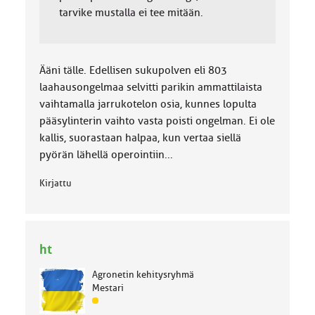
tarvike mustalla ei tee mitään.
Ääni tälle. Edellisen sukupolven eli 803
laahausongelmaa selvitti parikin ammattilaista
vaihtamalla jarrukotelon osia, kunnes lopulta
pääsylinterin vaihto vasta poisti ongelman. Ei ole
kallis, suorastaan halpaa, kun vertaa siellä
pyörän lähellä operointiin...
Kirjattu
ht
Agronetin kehitysryhmä
Mestari
J