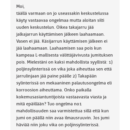
a
Moi,
:
täällä varmaan on jo useassakin keskustelussa
käyty vastaavaa ongelmaa mutta aloitan silti
uuden keskustelun. Oikea takajarru jää
jalkajarrun käyttämisen jälkeen laahaamaan.
Vasen ei jää. Käsijarrun käyttämisen jälkeen ei
jää laahaamaan. Laahaamisen saa pois kun
kampeaa L-mallisesta välittäjävivusta jumituksen
pois. Mielestäni on kaksi mahdollista syyllistä: 1)
poljinsylinterissä on vika joka aiheuttaa sen että
jarrulinjaan jää paine päälle 2) Takapään
sylinterissä on mekaaninen palautusongelma eli
korroosion aiheuttama. Onko paikalla
kokemusasiantuntijoista vastaavasta viasta ja
mitä epäillään? Tuo ongelma no1
mahdollisuuden saa varmistettua sillä että kun
jumi on päällä niin avaa ilmausruuvin. Jos jumi
häviää niin joku vika on poljinsylinterissä.