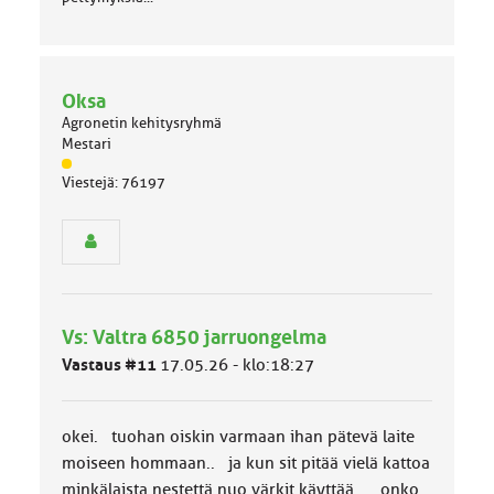
Oksa
Agronetin kehitysryhmä
Mestari
J
Viestejä: 76197
ä
s
e
n
r
y
h
Vs: Valtra 6850 jarruongelma
m
ä
Vastaus #11
17.05.26 - klo:18:27
l
u
o
okei. tuohan oiskin varmaan ihan pätevä laite
k
k
moiseen hommaan.. ja kun sit pitää vielä kattoa
a
minkälaista nestettä nuo värkit käyttää... onko