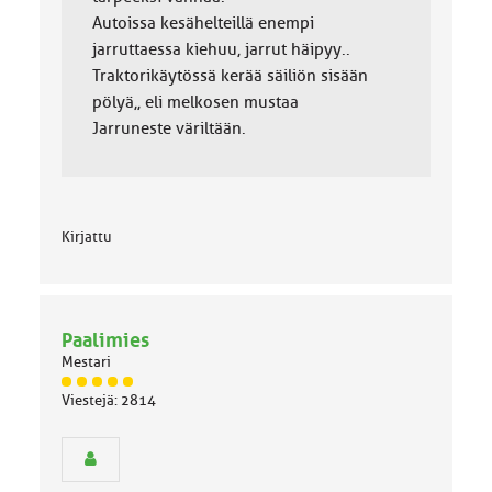
Autoissa kesähelteillä enempi
jarruttaessa kiehuu, jarrut häipyy..
Traktorikäytössä kerää säiliön sisään
pölyä,, eli melkosen mustaa
Jarruneste väriltään.
Kirjattu
Paalimies
Mestari
J
Viestejä: 2814
ä
s
e
n
r