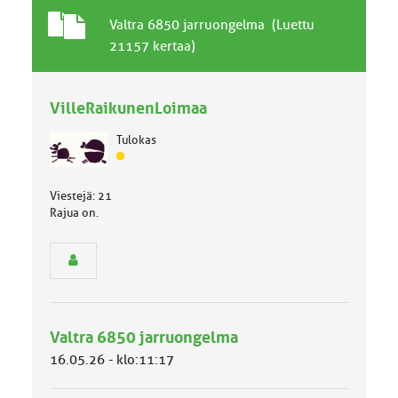
T
A
Valtra 6850 jarruongelma (Luettu
a
i
21157 kertaa)
v
h
a
e
l
VilleRaikunenLoimaa
l
i
Tulokas
n
J
e
ä
n
s
Viestejä: 21
a
e
Rajua on.
i
n
h
r
e
y
h
m
ä
l
Valtra 6850 jarruongelma
u
16.05.26 - klo:11:17
o
k
k