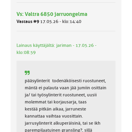
y
h
Vs: Valtra 6850 jarruongelma
m
ä
Vastaus #9
17.05.26 - klo:14:40
l
u
o
k
Lainaus käyttäjältä: jariman - 17.05.26 -
k
klo:08:59
a
:
pääsylinterit todenäköisesti ruostuneet,
mäntä ei palauta vaan jää jumiin osittain
ja/ tai työsylinterit ruostuneet, uusii
molemmat tai korjausarja, taas
kestää pitkän aikaa, jarruneste
kannattaa vaihtaa vuosittain.
jarrusylinterit alkuperäisinä, tai se ikh
parempilaatuinen gransling?, sillä