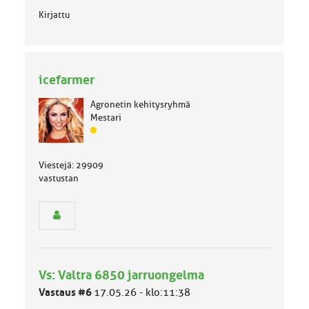
Kirjattu
icefarmer
Agronetin kehitysryhmä
Mestari
J
ä
s
Viestejä: 29909
e
vastustan
n
r
y
h
m
ä
l
Vs: Valtra 6850 jarruongelma
u
o
Vastaus #6
17.05.26 - klo:11:38
k