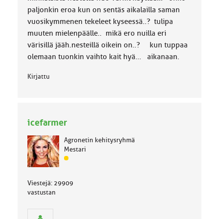
:
paljonkin eroa kun on sentäs aikalailla saman
vuosikymmenen tekeleet kyseessä..? tulipa
muuten mielenpäälle.. mikä ero nuilla eri
värisillä jääh.nesteillä oikein on..? kun tuppaa
olemaan tuonkin vaihto kait hyä... aikanaan.
Kirjattu
icefarmer
Agronetin kehitysryhmä
Mestari
J
ä
s
Viestejä: 29909
e
vastustan
n
r
y