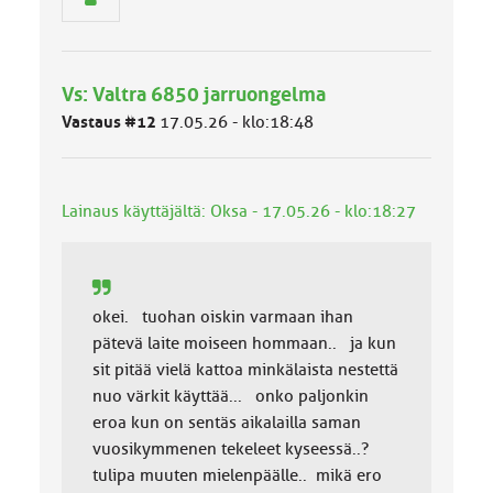
h
m
ä
l
Vs: Valtra 6850 jarruongelma
u
o
Vastaus #12
17.05.26 - klo:18:48
k
k
a
:
Lainaus käyttäjältä: Oksa - 17.05.26 - klo:18:27
okei. tuohan oiskin varmaan ihan
pätevä laite moiseen hommaan.. ja kun
sit pitää vielä kattoa minkälaista nestettä
nuo värkit käyttää... onko paljonkin
eroa kun on sentäs aikalailla saman
vuosikymmenen tekeleet kyseessä..?
tulipa muuten mielenpäälle.. mikä ero