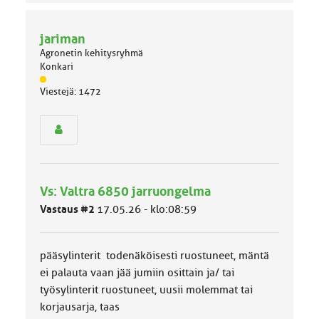
jariman
Agronetin kehitysryhmä
Konkari
J
Viestejä: 1472
ä
s
e
n
r
y
h
Vs: Valtra 6850 jarruongelma
m
ä
Vastaus #2
17.05.26 - klo:08:59
l
u
o
pääsylinterit todenäköisesti ruostuneet, mäntä
k
k
ei palauta vaan jää jumiin osittain ja/ tai
a
työsylinterit ruostuneet, uusii molemmat tai
:
korjausarja, taas