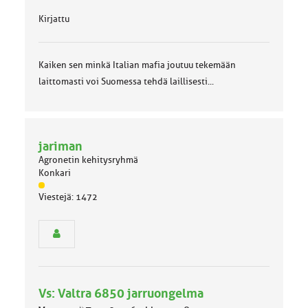
Kirjattu
Kaiken sen minkä Italian mafia joutuu tekemään
laittomasti voi Suomessa tehdä laillisesti...
jariman
Agronetin kehitysryhmä
Konkari
J
Viestejä: 1472
ä
s
e
n
r
y
h
Vs: Valtra 6850 jarruongelma
m
ä