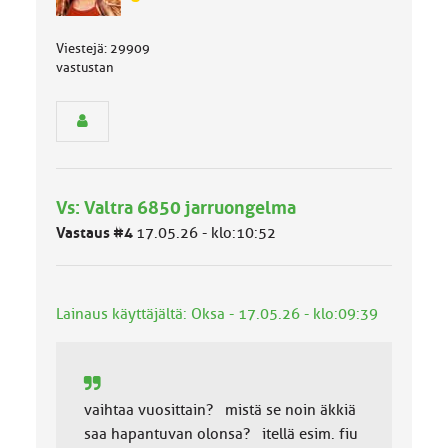
J
ä
s
Viestejä: 29909
e
vastustan
n
r
y
h
m
ä
l
Vs: Valtra 6850 jarruongelma
u
o
Vastaus #4
17.05.26 - klo:10:52
k
k
a
:
Lainaus käyttäjältä: Oksa - 17.05.26 - klo:09:39
vaihtaa vuosittain? mistä se noin äkkiä
saa hapantuvan olonsa? itellä esim. fiu