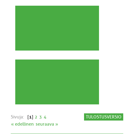
Sivuja:
[
1
]
2
3
4
TULOSTUSVERSIO
« edellinen
seuraava »