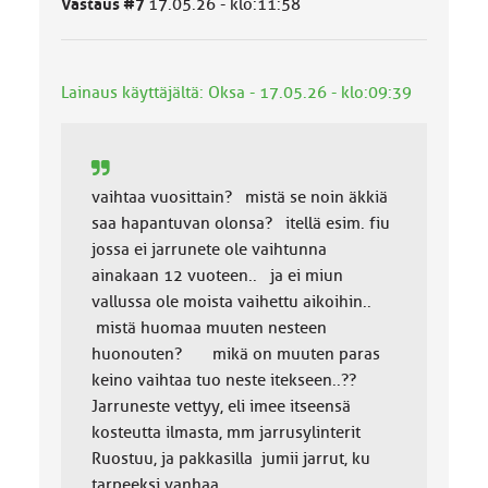
Vastaus #7
17.05.26 - klo:11:58
l
u
o
k
Lainaus käyttäjältä: Oksa - 17.05.26 - klo:09:39
k
a
:
vaihtaa vuosittain? mistä se noin äkkiä
saa hapantuvan olonsa? itellä esim. fiu
jossa ei jarrunete ole vaihtunna
ainakaan 12 vuoteen.. ja ei miun
vallussa ole moista vaihettu aikoihin..
mistä huomaa muuten nesteen
huonouten? mikä on muuten paras
keino vaihtaa tuo neste itekseen..??
Jarruneste vettyy, eli imee itseensä
kosteutta ilmasta, mm jarrusylinterit
Ruostuu, ja pakkasilla jumii jarrut, ku
tarpeeksi vanhaa.