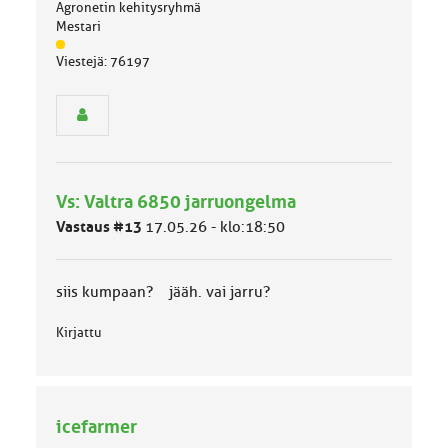
Agronetin kehitysryhmä
Mestari
J
Viestejä: 76197
ä
s
e
n
r
y
h
Vs: Valtra 6850 jarruongelma
m
ä
Vastaus #13
17.05.26 - klo:18:50
l
u
o
siis kumpaan? jääh. vai jarru?
k
k
Kirjattu
a
:
icefarmer