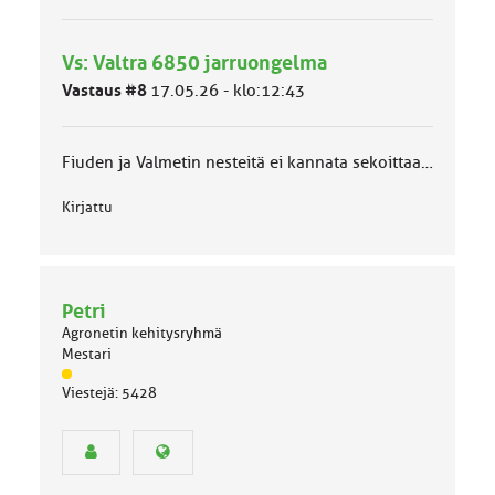
y
h
Vs: Valtra 6850 jarruongelma
m
ä
Vastaus #8
17.05.26 - klo:12:43
l
u
o
Fiuden ja Valmetin nesteitä ei kannata sekoittaa…
k
k
Kirjattu
a
:
Petri
Agronetin kehitysryhmä
Mestari
J
Viestejä: 5428
ä
s
e
n
r