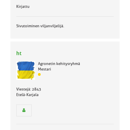
Kirjattu
Sivutoiminen viljanviljelijä.
ht
Agronetin kehitysryhmä
Mestari
J
ä
s
Viestejä: 2843
e
Etelä-Karjala
n
r
y
h
m
ä