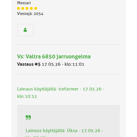
Mestari
J
Viestejä: 2054
ä
s
e
n
r
y
h
Vs: Valtra 6850 jarruongelma
m
ä
Vastaus #5
17.05.26 - klo:11:01
l
u
o
k
Lainaus käyttäjältä: icefarmer - 17.05.26 -
k
klo:10:52
a
:
Lainaus käyttäjältä: Oksa - 17.05.26 -