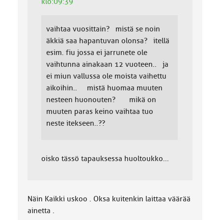
klo:09:39
vaihtaa vuosittain? mistä se noin
äkkiä saa hapantuvan olonsa? itellä
esim. fiu jossa ei jarrunete ole
vaihtunna ainakaan 12 vuoteen.. ja
ei miun vallussa ole moista vaihettu
aikoihin.. mistä huomaa muuten
nesteen huonouten? mikä on
muuten paras keino vaihtaa tuo
neste itekseen..??
oisko tässö tapauksessa huoltoukko...
Näin Kaikki uskoo . Oksa kuitenkin laittaa väärää
ainetta .