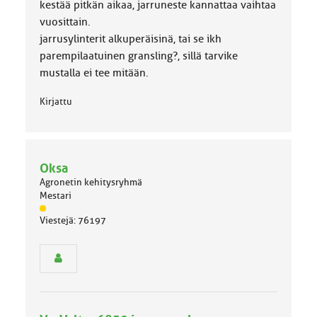
kestää pitkän aikaa, jarruneste kannattaa vaihtaa
vuosittain.
jarrusylinterit alkuperäisinä, tai se ikh
parempilaatuinen gransling?, sillä tarvike
mustalla ei tee mitään.
Kirjattu
Oksa
Agronetin kehitysryhmä
Mestari
J
Viestejä: 76197
ä
s
e
n
r
y
h