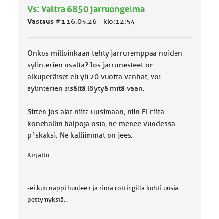
l
Vs: Valtra 6850 jarruongelma
u
o
Vastaus #1
16.05.26 - klo:12:54
k
k
a
Onkos milloinkaan tehty jarruremppaa noiden
:
sylinterien osalta? Jos jarrunesteet on
alkuperäiset eli yli 20 vuotta vanhat, voi
sylinterien sisältä löytyä mitä vaan.
Sitten jos alat niitä uusimaan, niin EI niitä
konehallin halpoja osia, ne menee vuodessa
p*skaksi. Ne kalliimmat on jees.
Kirjattu
-ei kun nappi huuleen ja rinta rottingilla kohti uusia
pettymyksiä...