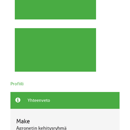
Profiili
Yhteenveto
Make
Agronetin kehitysryhmä