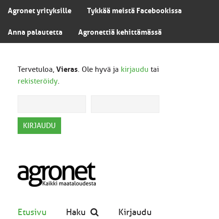
Agronet yrityksille
Tykkää meistä Facebookissa
Anna palautetta
Agronettiä kehittämässä
Tervetuloa,
Vieras
. Ole hyvä ja
kirjaudu
tai
rekisteröidy
.
Etusivu
Haku
Kirjaudu