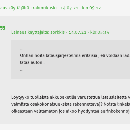
aus käyttäjältä: traktorikuski - 14.07.21 - klo:09:12
Lainaus käyttäjältä: sorkkis - 14.07.21 - klo:05:34
...
Onhan noita latausjärjestelmiä erilaisia , eli voidaan la
lataa auton .
...
Löytyykö tuollaista akkupaketilla varustettua latauslaitetta 
valmiista osakokonaisuuksista rakennettava)? Noista linkeist
oikeastaan välttämätön jos aikoo hyödyntää aurinkokennoj