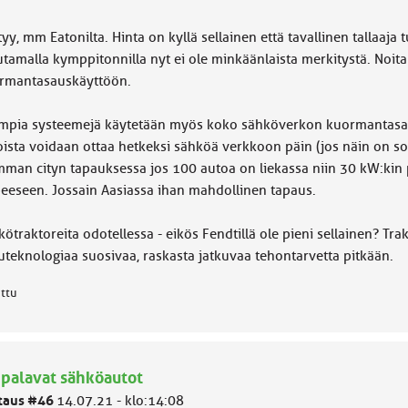
yy, mm Eatonilta. Hinta on kyllä sellainen että tavallinen tallaaja t
tamalla kymppitonnilla nyt ei ole minkäänlaista merkitystä. Noita
rmantasauskäyttöön.
impia systeemejä käytetään myös koko sähköverkon kuormantasauk
ista voidaan ottaa hetkeksi sähköä verkkoon päin (jos näin on so*
mman cityn tapauksessa jos 100 autoa on liekassa niin 30 kW:kin 
peeseen. Jossain Aasiassa ihan mahdollinen tapaus.
ötraktoreita odotellessa - eikös Fendtillä ole pieni sellainen? Trak
uteknologiaa suosivaa, raskasta jatkuvaa tehontarvetta pitkään.
attu
 palavat sähköautot
taus #46
14.07.21 - klo:14:08