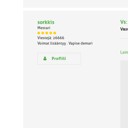
Vs:
sorkkis
Mestari
Vas
J
Viestejä: 26666
ä
Voimat lisääntyy . Vapise demari
s
e
Lain
n
Profiili
r
y
h
m
ä
l
u
o
k
k
a
: