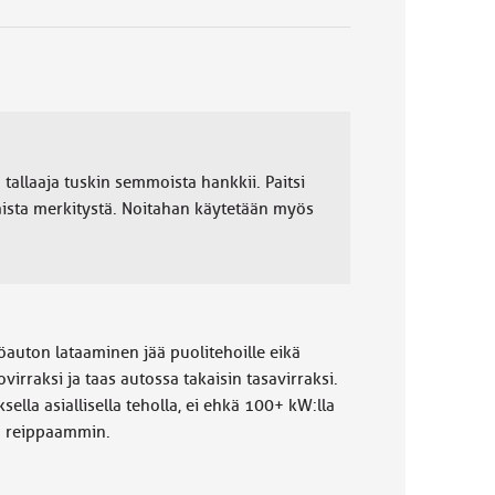
 tallaaja tuskin semmoista hankkii. Paitsi
aista merkitystä. Noitahan käytetään myös
köauton lataaminen jää puolitehoille eikä
irraksi ja taas autossa takaisin tasavirraksi.
sella asiallisella teholla, ei ehkä 100+ kW:lla
ta reippaammin.