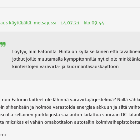
aus käyttäjältä: metsajussi - 14.07.21 - klo:09:44
Löytyy, mm Eatonilta. Hinta on kyllä sellainen että tavallinen
jotkut joille muutamalla kymppitonnilla nyt ei ole minkäänl
kiinteistöjen varavirta- ja kuormantasauskäyttöön.
 nuo Eatonin laitteet ole lähinnä varavirtajärjestelmiä? Niillä säh
in siihenkään ja hölmöä varastoida energiaa akkuun ja siitä vaihtov
isi olla sellainen purkki josta saa auton ladattua suoraan DC-latauk
ta miksikäs ei vähän omakotitalon autotallin kolmivaihepistoket
attu