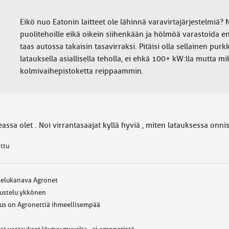
Eikö nuo Eatonin laitteet ole lähinnä varavirtajärjestelmiä?
puolitehoille eikä oikein siihenkään ja hölmöä varastoida ene
taas autossa takaisin tasavirraksi. Pitäisi olla sellainen pur
latauksella asiallisella teholla, ei ehkä 100+ kW:lla mutta m
kolmivaihepistoketta reippaammin.
assa olet . Noi virrantasaajat kyllä hyviä , miten latauksessa onnis
attu
telukanava Agronet
ustelu ykkönen
us on Agronettiä ihmeellisempää