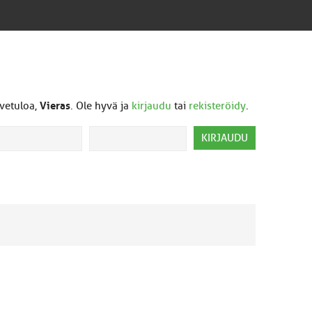
vetuloa,
Vieras
. Ole hyvä ja
kirjaudu
tai
rekisteröidy
.