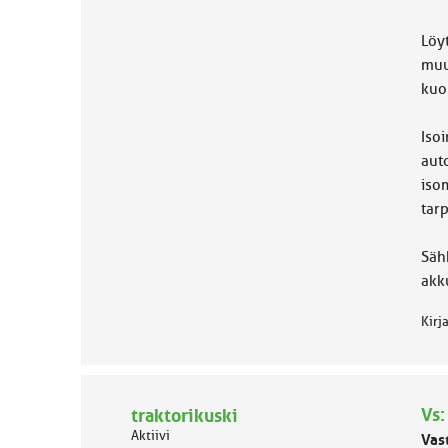
Löyt
muu
kuo
Iso
auto
iso
tar
Sähk
akk
Kirj
Vs:
traktorikuski
Aktiivi
Vas