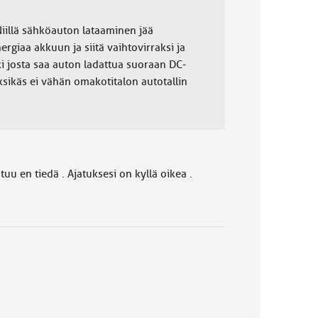
 Niillä sähköauton lataaminen jää
rgiaa akkuun ja siitä vaihtovirraksi ja
kki josta saa auton ladattua suoraan DC-
iksikäs ei vähän omakotitalon autotallin
tuu en tiedä . Ajatuksesi on kyllä oikea .