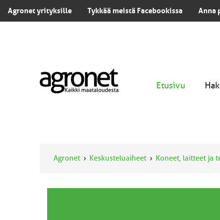
Agronet yrityksille
Tykkää meistä Facebookissa
Anna 
Etusivu
Hak
Agronet
Keskusteluaiheet
Koneet, laitteet ja 