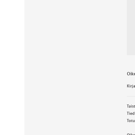
Oike
Kirj
Tais
Tied
Totu