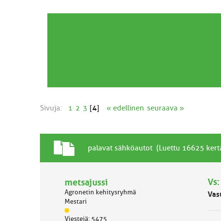
Sivuja:
1
2
3
[
4
]
« edellinen
seuraava »
T
A
palavat sähköautot (Luettu 16625 kert
a
i
v
h
a
Vs:
metsajussi
e
l
Agronetin kehitysryhmä
Vas
l
Mestari
i
J
n
Viestejä: 5475