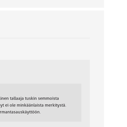
llinen tallaaja tuskin semmoista
nyt ei ole minkäänlaista merkitystä.
uormantasauskäyttöön.