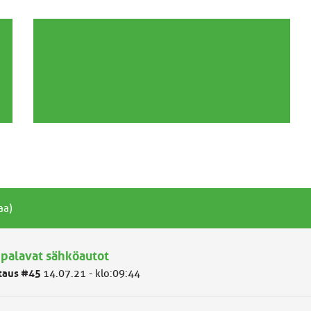
aa)
 palavat sähköautot
taus #45
14.07.21 - klo:09:44