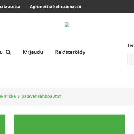
palautetta
Agronettiä kehittämässä
Ter
u
Kirjaudu
Rekisteröidy
tekniikka
palavat sähköautot