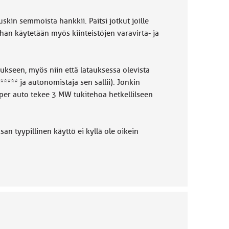
uskin semmoista hankkii. Paitsi jotkut joille
han käytetään myös kiinteistöjen varavirta- ja
seen, myös niin että latauksessa olevista
**** ja autonomistaja sen sallii). Jonkin
per auto tekee 3 MW tukitehoa hetkellilseen
san tyypillinen käyttö ei kyllä ole oikein