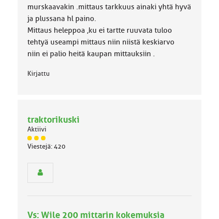
a
murskaavakin .mittaus tarkkuus ainaki yhtä hyvä
:
ja plussana hl paino.
Mittaus heleppoa ,ku ei tartte ruuvata tuloo
tehtyä useampi mittaus niin niistä keskiarvo
niin ei palio heitä kaupan mittauksiin .
Kirjattu
traktorikuski
Aktiivi
J
Viestejä: 420
ä
s
e
n
r
y
h
Vs: Wile 200 mittarin kokemuksia
m