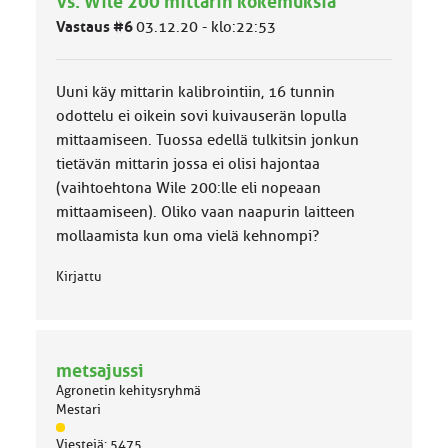
Vs: Wile 200 mittarin kokemuksia
m
ä
Vastaus #6
03.12.20 - klo:22:53
l
u
o
Uuni käy mittarin kalibrointiin, 16 tunnin
k
k
odottelu ei oikein sovi kuivauserän lopulla
a
mittaamiseen. Tuossa edellä tulkitsin jonkun
:
tietävän mittarin jossa ei olisi hajontaa
(vaihtoehtona Wile 200:lle eli nopeaan
mittaamiseen). Oliko vaan naapurin laitteen
mollaamista kun oma vielä kehnompi?
Kirjattu
metsajussi
Agronetin kehitysryhmä
Mestari
J
Viestejä: 5475