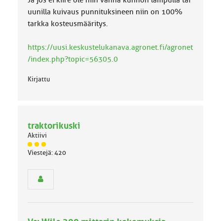
Ja jos ei kiire ole niin vanha kunnon lampulla tai
uunilla kuivaus punnituksineen niin on 100%
tarkka kosteusmääritys.
https://uusi.keskustelukanava.agronet.fi/agronet
/index.php?topic=56305.0
Kirjattu
traktorikuski
Aktiivi
J
Viestejä: 420
ä
s
e
n
r
y
h