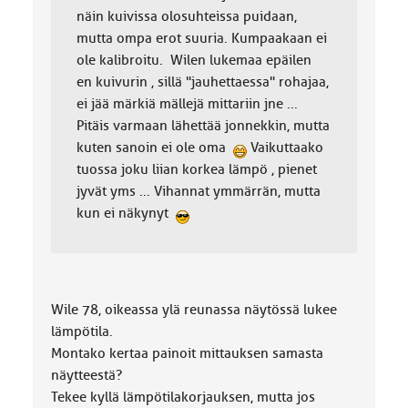
näin kuivissa olosuhteissa puidaan,
mutta ompa erot suuria. Kumpaakaan ei
ole kalibroitu. Wilen lukemaa epäilen
en kuivurin , sillä "jauhettaessa" rohajaa,
ei jää märkiä mällejä mittariin jne ...
Pitäis varmaan lähettää jonnekkin, mutta
kuten sanoin ei ole oma
Vaikuttaako
tuossa joku liian korkea lämpö , pienet
jyvät yms ... Vihannat ymmärrän, mutta
kun ei näkynyt
Wile 78, oikeassa ylä reunassa näytössä lukee
lämpötila.
Montako kertaa painoit mittauksen samasta
näytteestä?
Tekee kyllä lämpötilakorjauksen, mutta jos