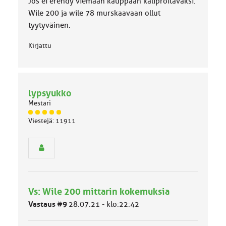
Jos ei erehdy viemään kauppaan kaliproitavaksi.
Wile 200 ja wile 78 murskaavaan ollut
tyytyväinen.
Kirjattu
lypsyukko
Mestari
J
Viestejä: 11911
ä
s
e
n
r
y
h
Vs: Wile 200 mittarin kokemuksia
m
ä
Vastaus #9
28.07.21 - klo:22:42
l
u