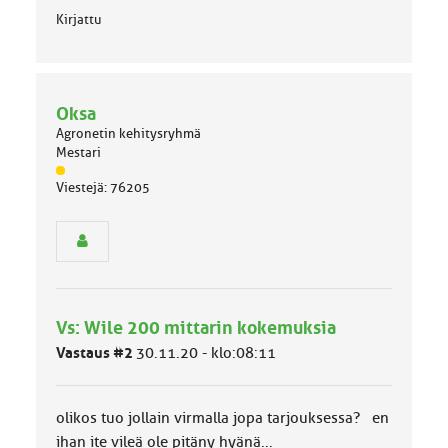
:
Kirjattu
Oksa
Agronetin kehitysryhmä
Mestari
J
Viestejä: 76205
ä
s
e
n
r
y
h
Vs: Wile 200 mittarin kokemuksia
m
ä
Vastaus #2
30.11.20 - klo:08:11
l
u
o
olikos tuo jollain virmalla jopa tarjouksessa? en
k
k
ihan ite vileä ole pitäny hyänä...