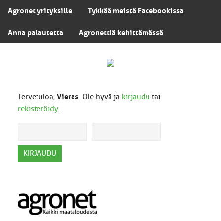
Agronet yrityksille
Tykkää meistä Facebookissa
Anna palautetta
Agronettiä kehittämässä
Tervetuloa,
Vieras
. Ole hyvä ja
kirjaudu
tai
rekisteröidy
.