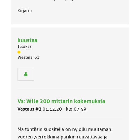
a
:
Kirjattu
kuustaa
Tulokas
J
Viestejä: 61
ä
s
e
n
r
y
h
Vs: Wile 200 mittarin kokemuksia
m
ä
Vastaus #3
01.12.20 - klo:07:59
l
u
o
Mä tohtiisin suositella on ny ollu muutaman
k
k
vuoren ,verrokkiina parikin ruuvattavaa ja