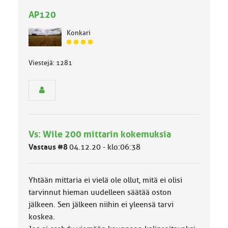
AP120
Konkari
J
ä
Viestejä: 1281
s
e
n
r
y
h
m
ä
Vs: Wile 200 mittarin kokemuksia
l
Vastaus #8
04.12.20 - klo:06:38
u
o
k
Yhtään mittaria ei vielä ole ollut, mitä ei olisi
k
a
tarvinnut hieman uudelleen säätää oston
:
jälkeen. Sen jälkeen niihin ei yleensä tarvi
koskea.