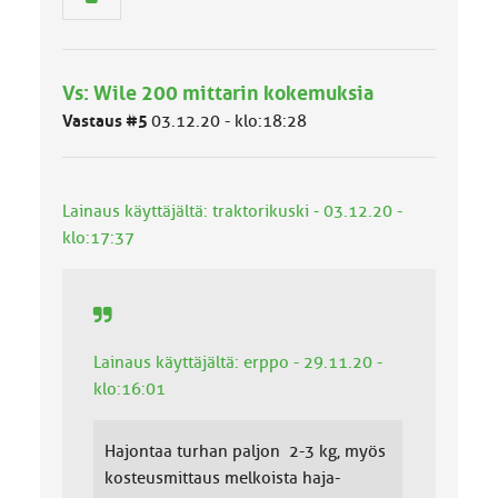
r
y
h
m
Vs: Wile 200 mittarin kokemuksia
ä
l
Vastaus #5
03.12.20 - klo:18:28
u
o
k
k
Lainaus käyttäjältä: traktorikuski - 03.12.20 -
a
klo:17:37
:
Lainaus käyttäjältä: erppo - 29.11.20 -
klo:16:01
Hajontaa turhan paljon 2-3 kg, myös
kosteusmittaus melkoista haja-