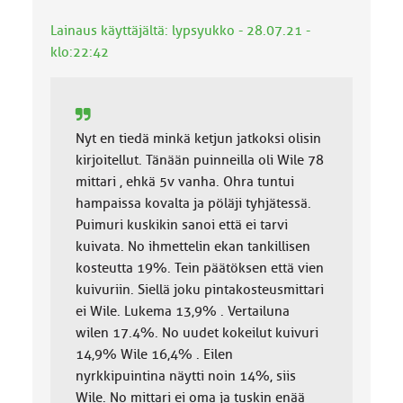
k
Lainaus käyttäjältä: lypsyukko - 28.07.21 -
a
:
klo:22:42
Nyt en tiedä minkä ketjun jatkoksi olisin
kirjoitellut. Tänään puinneilla oli Wile 78
mittari , ehkä 5v vanha. Ohra tuntui
hampaissa kovalta ja pöläji tyhjätessä.
Puimuri kuskikin sanoi että ei tarvi
kuivata. No ihmettelin ekan tankillisen
kosteutta 19%. Tein päätöksen että vien
kuivuriin. Siellä joku pintakosteusmittari
ei Wile. Lukema 13,9% . Vertailuna
wilen 17.4%. No uudet kokeilut kuivuri
14,9% Wile 16,4% . Eilen
nyrkkipuintina näytti noin 14%, siis
Wile. No mittari ei oma ja tuskin enää