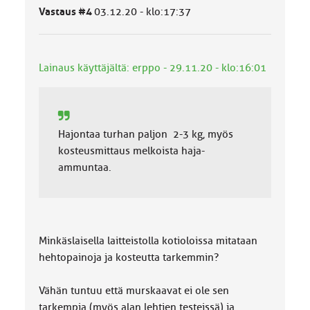
ä
Vastaus #4
03.12.20 - klo:17:37
l
u
o
k
Lainaus käyttäjältä: erppo - 29.11.20 - klo:16:01
k
a
:
Hajontaa turhan paljon 2-3 kg, myös
kosteusmittaus melkoista haja-
ammuntaa.
Minkäslaisella laitteistolla kotioloissa mitataan
hehtopainoja ja kosteutta tarkemmin?
Vähän tuntuu että murskaavat ei ole sen
tarkempia (myös alan lehtien testeissä) ja