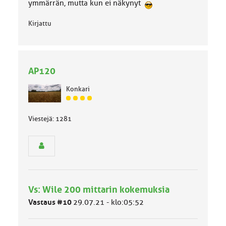
ymmärrän, mutta kun ei näkynyt
Kirjattu
AP120
Konkari
J
ä
Viestejä: 1281
s
e
n
r
y
h
m
ä
Vs: Wile 200 mittarin kokemuksia
l
Vastaus #10
29.07.21 - klo:05:52
u
o
k