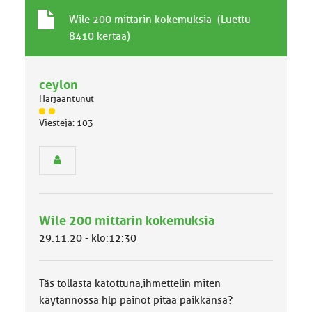
T
A
Wile 200 mittarin kokemuksia (Luettu
a
i
8410 kertaa)
v
h
a
e
l
ceylon
l
Harjaantunut
i
n
J
Viestejä: 103
ä
e
s
n
e
a
n
i
r
h
y
e
h
Wile 200 mittarin kokemuksia
m
ä
29.11.20 - klo:12:30
l
u
o
Täs tollasta katottuna,ihmettelin miten
k
k
käytännössä hlp painot pitää paikkansa?