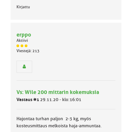
a
:
Kirjattu
erppo
Aktiivi
J
Viestejä: 213
ä
s
e
n
r
y
h
Vs: Wile 200 mittarin kokemuksia
m
ä
Vastaus #1
29.11.20 - klo:16:01
l
u
o
Hajontaa turhan paljon 2-3 kg, myös
k
k
kosteusmittaus melkoista haja-ammuntaa.
a