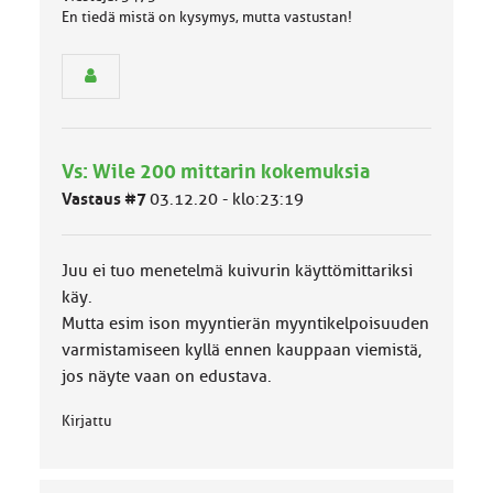
ä
En tiedä mistä on kysymys, mutta vastustan!
s
e
n
r
y
h
m
Vs: Wile 200 mittarin kokemuksia
ä
l
Vastaus #7
03.12.20 - klo:23:19
u
o
k
Juu ei tuo menetelmä kuivurin käyttömittariksi
k
a
käy.
:
Mutta esim ison myyntierän myyntikelpoisuuden
varmistamiseen kyllä ennen kauppaan viemistä,
jos näyte vaan on edustava.
Kirjattu