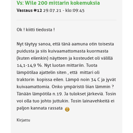
Vs: Wile 200 mittarin kokemuksia
m
ä
Vastaus #12
29.07.21 - klo:09:45
l
u
o
Ok ! kiitti tiedosta !
k
k
a
Nyt täytyy sanoa, että tänä aamuna otin toisesta
:
puidusta ja siis kuivaamattomasta kuormasta
(kuten eilenkin) näytteen ja kosteudet oli välillä
14,1-14,9 %. Nyt luotan mittariin. Tuota
lämpötilaa ajattelin siten , että mittari oli
traktorin kopissa eilen. Lämpö noin 34 C ja jyvät
kuivaamattomia. Onko ympäristö liian lämmin ?
Tänään lämpötila n.19. Ja tulokset järkeviä. Tosin
voi olla tuo johto juttukin. Tosin lainavehkeitä ei
paljon kannata rassata
Kirjattu