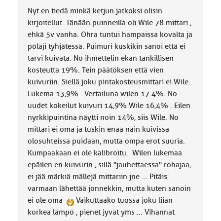
o
Nyt en tiedä minkä ketjun jatkoksi olisin
k
k
kirjoitellut. Tänään puinneilla oli Wile 78 mittari ,
a
ehkä 5v vanha. Ohra tuntui hampaissa kovalta ja
:
pöläji tyhjätessä. Puimuri kuskikin sanoi että ei
tarvi kuivata. No ihmettelin ekan tankillisen
kosteutta 19%. Tein päätöksen että vien
kuivuriin. Siellä joku pintakosteusmittari ei Wile.
Lukema 13,9% . Vertailuna wilen 17.4%. No
uudet kokeilut kuivuri 14,9% Wile 16,4% . Eilen
nyrkkipuintina näytti noin 14%, siis Wile. No
mittari ei oma ja tuskin enää näin kuivissa
olosuhteissa puidaan, mutta ompa erot suuria.
Kumpaakaan ei ole kalibroitu. Wilen lukemaa
epäilen en kuivurin , sillä "jauhettaessa" rohajaa,
ei jää märkiä mällejä mittariin jne ... Pitäis
varmaan lähettää jonnekkin, mutta kuten sanoin
ei ole oma
Vaikuttaako tuossa joku liian
korkea lämpö , pienet jyvät yms ... Vihannat