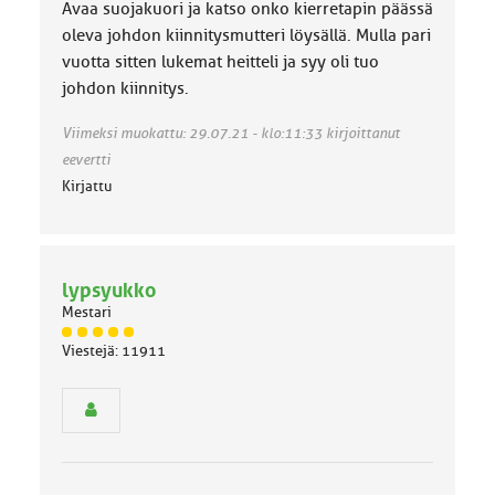
Avaa suojakuori ja katso onko kierretapin päässä
k
k
oleva johdon kiinnitysmutteri löysällä. Mulla pari
a
vuotta sitten lukemat heitteli ja syy oli tuo
:
johdon kiinnitys.
Viimeksi muokattu: 29.07.21 - klo:11:33 kirjoittanut
eevertti
Kirjattu
lypsyukko
Mestari
J
Viestejä: 11911
ä
s
e
n
r
y
h