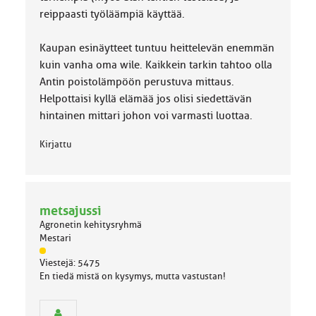
reippaasti työläämpiä käyttää.
Kaupan esinäytteet tuntuu heittelevän enemmän
kuin vanha oma wile. Kaikkein tarkin tahtoo olla
Antin poistolämpöön perustuva mittaus.
Helpottaisi kyllä elämää jos olisi siedettävän
hintainen mittari johon voi varmasti luottaa.
Kirjattu
metsajussi
Agronetin kehitysryhmä
Mestari
J
Viestejä: 5475
ä
En tiedä mistä on kysymys, mutta vastustan!
s
e
n