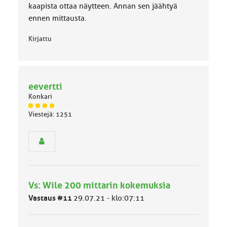
kaapista ottaa näytteen. Annan sen jäähtyä
ennen mittausta.
Kirjattu
eevertti
Konkari
J
Viestejä: 1251
ä
s
e
n
r
y
h
Vs: Wile 200 mittarin kokemuksia
m
ä
Vastaus #11
29.07.21 - klo:07:11
l
u
o