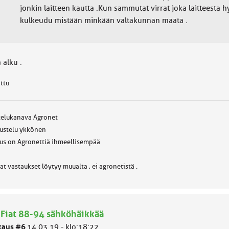
jonkin laitteen kautta .Kun sammutat virrat joka laitteesta h
kulkeudu mistään minkään valtakunnan maata .
ä alku .
attu
telukanava Agronet
ustelu ykkönen
us on Agronettiä ihmeellisempää
at vastaukset löytyy muualta , ei agronetistä .
 Fiat 88-94 sähköhäikkää
taus #6
14.03.19 - klo:18:22