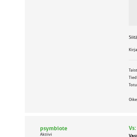
ä
l
u
o
k
k
Siit
a
:
Kirj
Tais
Tied
Totu
Oike
Vs:
psymbiote
Aktiivi
Vas