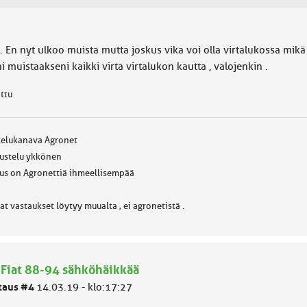
. En nyt ulkoo muista mutta joskus vika voi olla virtalukossa mikä
 muistaakseni kaikki virta virtalukon kautta , valojenkin .
attu
telukanava Agronet
ustelu ykkönen
us on Agronettiä ihmeellisempää
at vastaukset löytyy muualta , ei agronetistä .
 Fiat 88-94 sähköhäikkää
taus #4
14.03.19 - klo:17:27