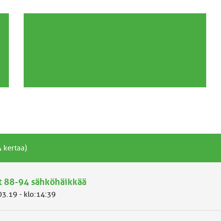
 kertaa)
t 88-94 sähköhäikkää
03.19 - klo:14:39