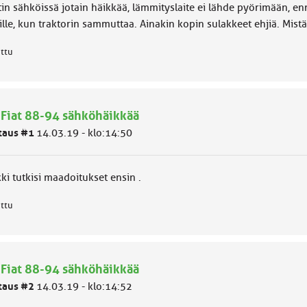
tin sähköissä jotain häikkää, lämmityslaite ei lähde pyörimään, en
ille, kun traktorin sammuttaa. Ainakin kopin sulakkeet ehjiä. Mistä
attu
 Fiat 88-94 sähköhäikkää
taus #1
14.03.19 - klo:14:50
ki tutkisi maadoitukset ensin .
attu
 Fiat 88-94 sähköhäikkää
taus #2
14.03.19 - klo:14:52