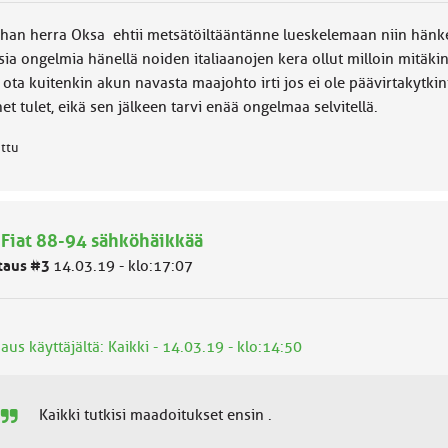
han herra Oksa ehtii metsätöiltääntänne lueskelemaan niin hänkert
ia ongelmia hänellä noiden italiaanojen kera ollut milloin mitäkin
ota kuitenkin akun navasta maajohto irti jos ei ole päävirtakytkint
et tulet, eikä sen jälkeen tarvi enää ongelmaa selvitellä.
attu
 Fiat 88-94 sähköhäikkää
taus #3
14.03.19 - klo:17:07
aus käyttäjältä: Kaikki - 14.03.19 - klo:14:50
Kaikki tutkisi maadoitukset ensin .