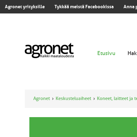
Agronet yrityksille
Tykkää meistä Facebookissa
Anna 
Etusivu
Hak
Agronet
Keskusteluaiheet
Koneet, laitteet ja 