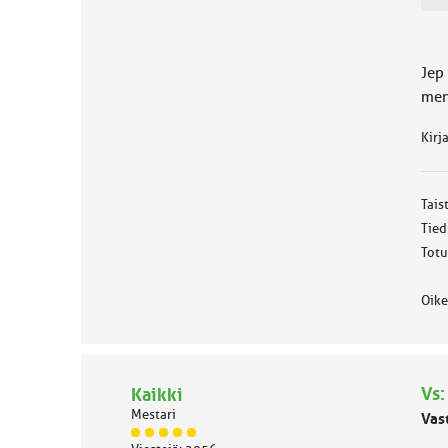
ä
l
u
o
Jep 
k
meni
k
a
Kirj
:
Tais
Tied
Totu
Oike
Vs:
Kaikki
Mestari
Vas
J