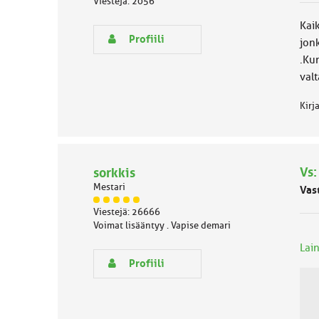
Viestejä: 2056
ä
s
Kaik
e
Profiili
jon
n
.Ku
r
y
val
h
m
Kirj
ä
l
u
o
k
Vs:
sorkkis
k
Mestari
Vas
a
J
:
Viestejä: 26666
ä
Voimat lisääntyy . Vapise demari
s
e
Lain
n
Profiili
r
y
h
m