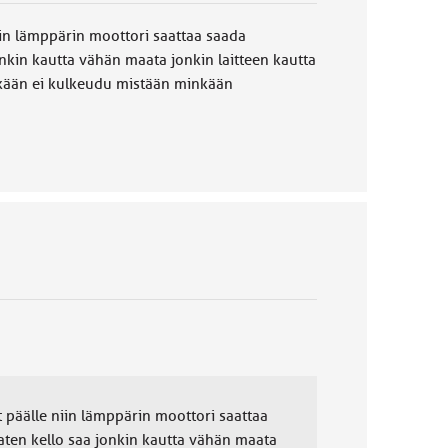
niin lämppärin moottori saattaa saada
kin kautta vähän maata jonkin laitteen kautta
ikkään ei kulkeudu mistään minkään
t päälle niin lämppärin moottori saattaa
en kello saa jonkin kautta vähän maata