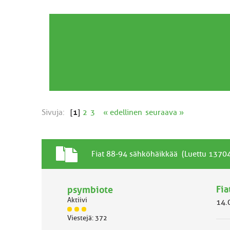
Sivuja:
[
1
]
2
3
« edellinen
seuraava »
T
A
Fiat 88-94 sähköhäikkää (Luettu 13704
a
i
v
h
a
Fia
psymbiote
e
l
Aktiivi
14.
l
J
i
Viestejä: 372
ä
n