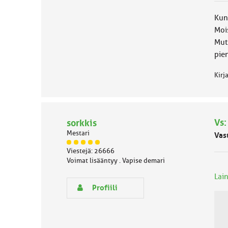
k
k
Kun
a
Mois
:
Mut 
pien
Kirj
Vs:
sorkkis
Mestari
Vas
J
Viestejä: 26666
ä
Voimat lisääntyy . Vapise demari
s
e
Lain
n
Profiili
r
y
h
m