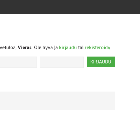
vetuloa,
Vieras
. Ole hyvä ja
kirjaudu
tai
rekisteröidy
.