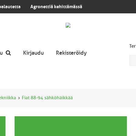
palautetta
Agronettiä kehittämässä
Ter
u
Kirjaudu
Rekisteröidy
tekniikka
Fiat 88-94 sähköhäikkää