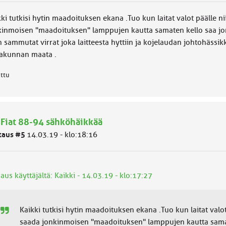
ki tutkisi hytin maadoituksen ekana .Tuo kun laitat valot päälle 
kinmoisen "maadoituksen" lamppujen kautta samaten kello saa jon
n sammutat virrat joka laitteesta hyttiin ja kojelaudan johtohäss
takunnan maata .
attu
 Fiat 88-94 sähköhäikkää
taus #5
14.03.19 - klo:18:16
aus käyttäjältä: Kaikki - 14.03.19 - klo:17:27
Kaikki tutkisi hytin maadoituksen ekana .Tuo kun laitat valo
saada jonkinmoisen "maadoituksen" lamppujen kautta samat