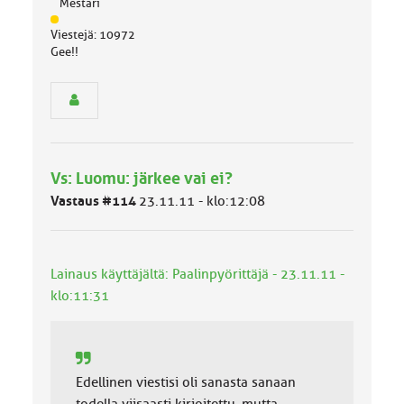
Mestari
J
Viestejä: 10972
ä
Gee!!
s
e
n
r
y
h
m
Vs: Luomu: järkee vai ei?
ä
l
Vastaus #114
23.11.11 - klo:12:08
u
o
k
k
Lainaus käyttäjältä: Paalinpyörittäjä - 23.11.11 -
a
klo:11:31
:
Edellinen viestisi oli sanasta sanaan