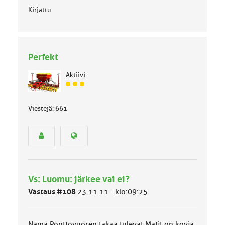
Kirjattu
Perfekt
Aktiivi
J
ä
s
Viestejä: 661
e
n
r
y
h
m
ä
Vs: Luomu: järkee vai ei?
l
Vastaus #108
u
23.11.11 - klo:09:25
o
k
k
Nämä Pönttövuoren takaa tulevat Matit on kovia