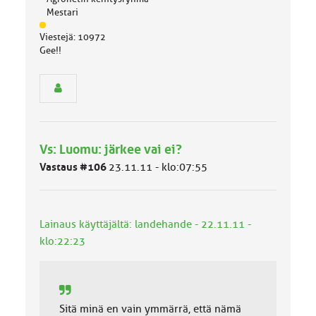
Mestari
J
Viestejä: 10972
ä
Gee!!
s
e
n
r
y
h
m
Vs: Luomu: järkee vai ei?
ä
l
Vastaus #106
23.11.11 - klo:07:55
u
o
k
k
Lainaus käyttäjältä: landehande - 22.11.11 -
a
klo:22:23
:
Sitä minä en vain ymmärrä, että nämä