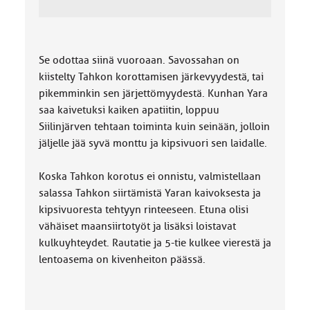
Se odottaa siinä vuoroaan. Savossahan on
kiistelty Tahkon korottamisen järkevyydestä, tai
pikemminkin sen järjettömyydestä. Kunhan Yara
saa kaivetuksi kaiken apatiitin, loppuu
Siilinjärven tehtaan toiminta kuin seinään, jolloin
jäljelle jää syvä monttu ja kipsivuori sen laidalle.
Koska Tahkon korotus ei onnistu, valmistellaan
salassa Tahkon siirtämistä Yaran kaivoksesta ja
kipsivuoresta tehtyyn rinteeseen. Etuna olisi
vähäiset maansiirtotyöt ja lisäksi loistavat
kulkuyhteydet. Rautatie ja 5-tie kulkee vierestä ja
lentoasema on kivenheiton päässä.