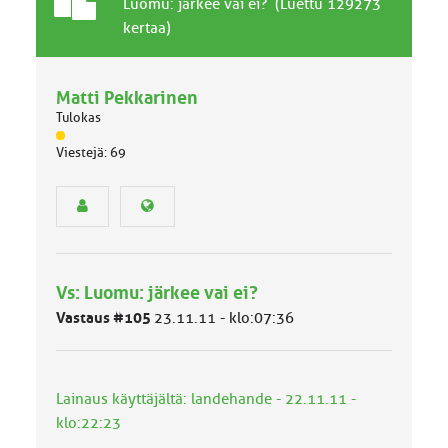
T
A
Luomu: järkee vai ei? (Luettu 129273
a
i
kertaa)
v
h
a
e
l
Matti Pekkarinen
l
Tulokas
i
n
J
Viestejä: 69
ä
e
s
n
e
a
n
i
r
h
y
e
h
Vs: Luomu: järkee vai ei?
m
ä
Vastaus #105
23.11.11 - klo:07:36
l
u
o
k
Lainaus käyttäjältä: landehande - 22.11.11 -
k
klo:22:23
a
: