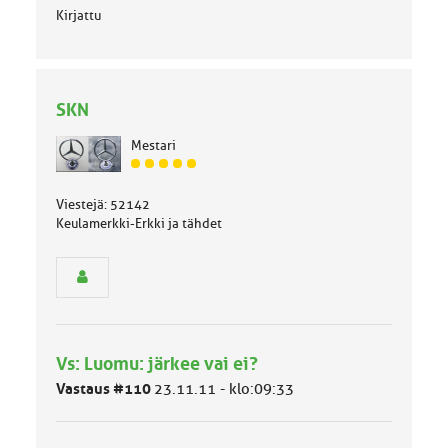
Kirjattu
SKN
Mestari
J
ä
Viestejä: 52142
s
Keulamerkki-Erkki ja tähdet
e
n
r
y
h
m
ä
l
Vs: Luomu: järkee vai ei?
u
Vastaus #110
23.11.11 - klo:09:33
o
k
k