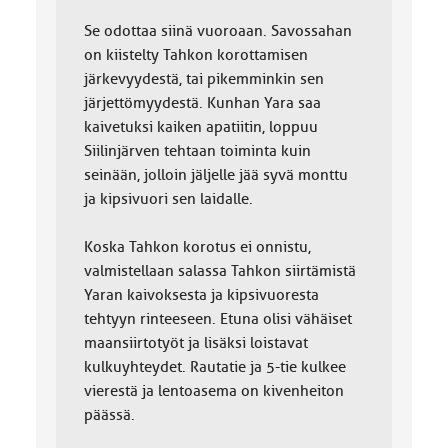
Se odottaa siinä vuoroaan. Savossahan
on kiistelty Tahkon korottamisen
järkevyydestä, tai pikemminkin sen
järjettömyydestä. Kunhan Yara saa
kaivetuksi kaiken apatiitin, loppuu
Siilinjärven tehtaan toiminta kuin
seinään, jolloin jäljelle jää syvä monttu
ja kipsivuori sen laidalle.
Koska Tahkon korotus ei onnistu,
valmistellaan salassa Tahkon siirtämistä
Yaran kaivoksesta ja kipsivuoresta
tehtyyn rinteeseen. Etuna olisi vähäiset
maansiirtotyöt ja lisäksi loistavat
kulkuyhteydet. Rautatie ja 5-tie kulkee
vierestä ja lentoasema on kivenheiton
päässä.