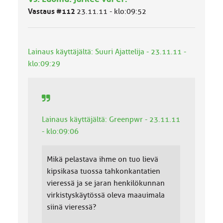
l
Vastaus #112
23.11.11 - klo:09:52
u
o
k
k
Lainaus käyttäjältä: Suuri Ajattelija - 23.11.11 -
a
klo:09:29
:
Lainaus käyttäjältä: Greenpwr - 23.11.11
- klo:09:06
Mikä pelastava ihme on tuo lievä
kipsikasa tuossa tahkonkantatien
vieressä ja se jaran henkilökunnan
virkistyskäytössä oleva maauimala
siinä vieressä?