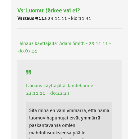
h
Vs: Luomu: järkee vai ei?
m
ä
Vastaus #113
23.11.11 - klo:11:31
l
u
o
k
Lainaus käyttäjältä: Adam Smith - 23.11.11 -
k
klo:07:55
a
:
Lainaus käyttäjältä: landehande -
22.11.11 - klo:22:23
Sitä minä en vain ymmärrä, että nämä
luomuvihapuhujat eivät ymmärrä
paskantavansa omien
mahdollisuuksiensa päälle.