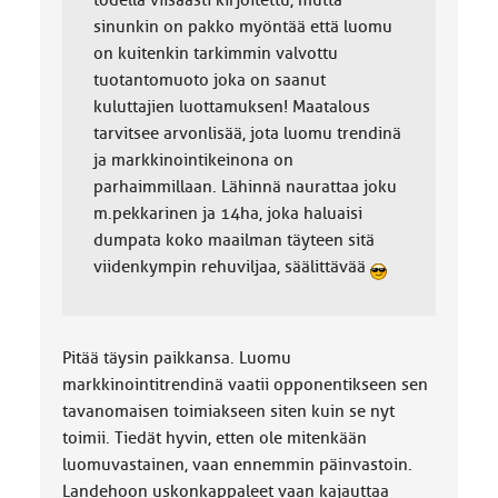
todella viisaasti kirjoitettu, mutta
sinunkin on pakko myöntää että luomu
on kuitenkin tarkimmin valvottu
tuotantomuoto joka on saanut
kuluttajien luottamuksen! Maatalous
tarvitsee arvonlisää, jota luomu trendinä
ja markkinointikeinona on
parhaimmillaan. Lähinnä naurattaa joku
m.pekkarinen ja 14ha, joka haluaisi
dumpata koko maailman täyteen sitä
viidenkympin rehuviljaa, säälittävää
Pitää täysin paikkansa. Luomu
markkinointitrendinä vaatii opponentikseen sen
tavanomaisen toimiakseen siten kuin se nyt
toimii. Tiedät hyvin, etten ole mitenkään
luomuvastainen, vaan ennemmin päinvastoin.
Landehoon uskonkappaleet vaan kajauttaa