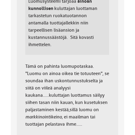
Luomusysteemi tarjoaa
ainoan
kunnollisen
kuluttajan luottaman
tarkastetun ruokatuotannon
antamalla tuottajallekkin niin
tarpeellisen lisäansion ja
kustannussäästöjä. Sitä kovasti
ihmettelen.
Tämä on pahinta luomupotaskaa.
"Luomu on ainoa oikea tie totuuteen", se
soundaa ihan uskontunnustukselta ja
siitä on viileä analyysi
kaukana.....kuluttajan luottamus säilyy
siihen tasan niin kauan, kun kusetuksen
paljastaminen kestää,sillä luomu on
markkinointikeino
, ei maailman tai
tuottajan pelastava ihme.....