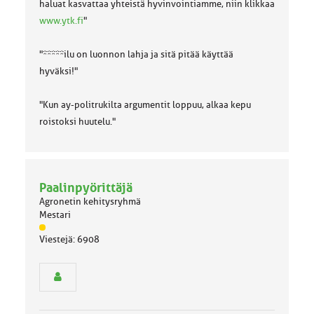
haluat kasvattaa yhteistä hyvinvointiamme, niin klikkaa
www.ytk.fi
"
"*****ilu on luonnon lahja ja sitä pitää käyttää
hyväksi!"
"Kun ay-politrukilta argumentit loppuu, alkaa kepu
roistoksi huutelu."
Paalinpyörittäjä
Agronetin kehitysryhmä
Mestari
J
Viestejä: 6908
ä
s
e
n
r
y