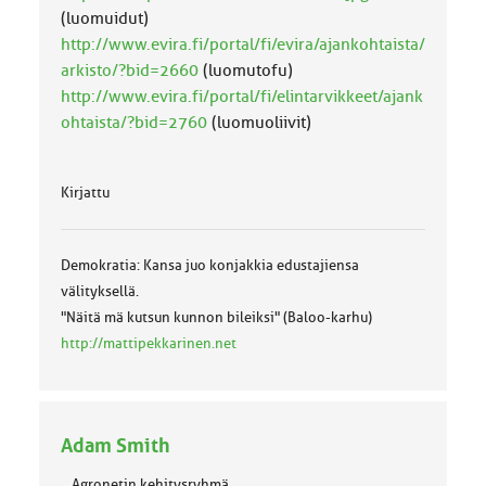
(luomuidut)
http://www.evira.fi/portal/fi/evira/ajankohtaista/
arkisto/?bid=2660
(luomutofu)
http://www.evira.fi/portal/fi/elintarvikkeet/ajank
ohtaista/?bid=2760
(luomuoliivit)
Kirjattu
Demokratia: Kansa juo konjakkia edustajiensa
välityksellä.
"Näitä mä kutsun kunnon bileiksi" (Baloo-karhu)
http://mattipekkarinen.net
Adam Smith
Agronetin kehitysryhmä