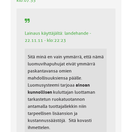
klo:07:55
Lainaus käyttäjältä: landehande -
22.11.11 - klo:22:23
Sitä minä en vain ymmärrä, että nämä
luomuvihapuhujat eivät ymmärrä
paskantavansa omien
mahdollisuuksiensa päälle.
Luomusysteemi tarjoaa
ainoan
kunnollisen
kuluttajan luottaman
tarkastetun ruokatuotannon
antamalla tuottajallekkin niin
tarpeellisen lisäansion ja
kustannussäästöjä. Sitä kovasti
ihmettelen.