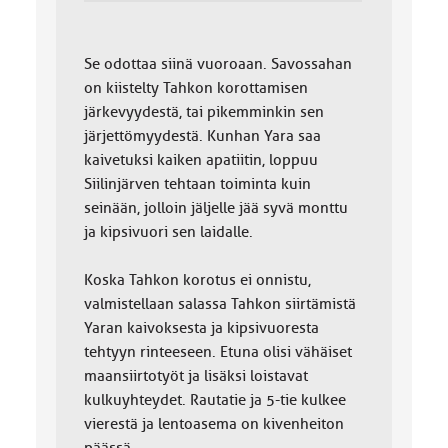
Se odottaa siinä vuoroaan. Savossahan
on kiistelty Tahkon korottamisen
järkevyydestä, tai pikemminkin sen
järjettömyydestä. Kunhan Yara saa
kaivetuksi kaiken apatiitin, loppuu
Siilinjärven tehtaan toiminta kuin
seinään, jolloin jäljelle jää syvä monttu
ja kipsivuori sen laidalle.
Koska Tahkon korotus ei onnistu,
valmistellaan salassa Tahkon siirtämistä
Yaran kaivoksesta ja kipsivuoresta
tehtyyn rinteeseen. Etuna olisi vähäiset
maansiirtotyöt ja lisäksi loistavat
kulkuyhteydet. Rautatie ja 5-tie kulkee
vierestä ja lentoasema on kivenheiton