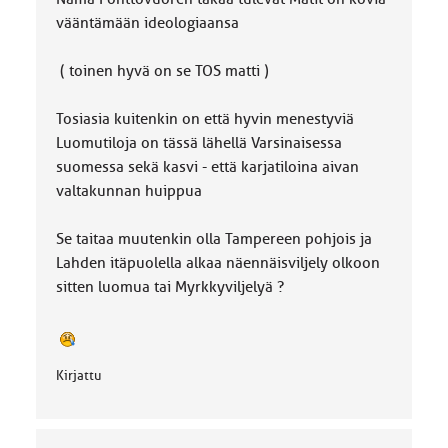
a
vääntämään ideologiaansa
:
( toinen hyvä on se TOS matti )
Tosiasia kuitenkin on että hyvin menestyviä
Luomutiloja on tässä lähellä Varsinaisessa
suomessa sekä kasvi - että karjatiloina aivan
valtakunnan huippua
Se taitaa muutenkin olla Tampereen pohjois ja
Lahden itäpuolella alkaa näennäisviljely olkoon
sitten luomua tai Myrkkyviljelyä ?
Kirjattu