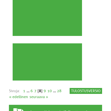
Sivuja:
1
...
6
7
[
8
]
9
10
...
28
TULOSTUSVERSIO
« edellinen
seuraava »