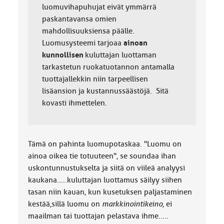
luomuvihapuhujat eivät ymmärrä
paskantavansa omien
mahdollisuuksiensa päälle.
Luomusysteemi tarjoaa
ainoan
kunnollisen
kuluttajan luottaman
tarkastetun ruokatuotannon antamalla
tuottajallekkin niin tarpeellisen
lisäansion ja kustannussäästöjä. Sitä
kovasti ihmettelen.
Tämä on pahinta luomupotaskaa. "Luomu on
ainoa oikea tie totuuteen", se soundaa ihan
uskontunnustukselta ja siitä on viileä analyysi
kaukana.....kuluttajan luottamus säilyy siihen
tasan niin kauan, kun kusetuksen paljastaminen
kestää,sillä luomu on
markkinointikeino
, ei
maailman tai tuottajan pelastava ihme.....