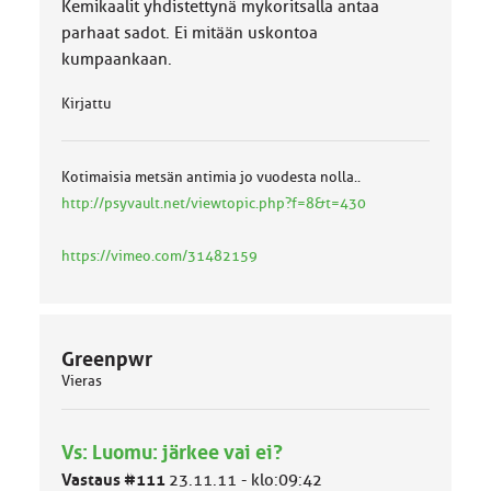
Kemikaalit yhdistettynä mykoritsalla antaa
a
:
parhaat sadot. Ei mitään uskontoa
kumpaankaan.
Kirjattu
Kotimaisia metsän antimia jo vuodesta nolla..
http://psyvault.net/viewtopic.php?f=8&t=430
https://vimeo.com/31482159
Greenpwr
Vieras
Vs: Luomu: järkee vai ei?
Vastaus #111
23.11.11 - klo:09:42