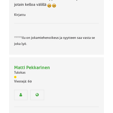
jotain kelloa välillä
Kirjattu
*****ilu on jokamiehenoikeus ja syytteen saa vasta se
joka lyö.
Matti Pekkarinen
Tulokas
J
Viestejä: 69
ä
s
e
n
r
y
h