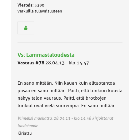
s
Viestejä: 5390
e
verkuilla tulevaisuuteen
n
r
y
h
m
ä
l
Vs: Lammastaloudesta
u
o
Vastaus #78
28.04.13 - klo:14:47
k
k
a
En sano mittään. Niin kauan kuin alituotantoa
:
piisaa en sano mittään. Paitti, että tunkion koosta
näkyy talon vauraus. Paitti, että brotkojen
tunkiot ovat vielä suurempia. En sano mittään.
Viimeksi muokattu: 28.04.13 - klo:14:48 kirjoittanut
landehande
Kirjattu