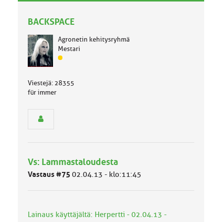
a
e
l
BACKSPACE
l
i
Agronetin kehitysryhmä
n
Mestari
e
J
n
ä
a
s
i
Viestejä: 28355
e
h
für immer
n
e
r
y
h
m
ä
l
Vs: Lammastaloudesta
u
o
Vastaus #75
02.04.13 - klo:11:45
k
k
a
:
Lainaus käyttäjältä: Herpertti - 02.04.13 -