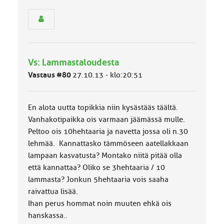
s
e
n
r
y
h
Vs: Lammastaloudesta
m
ä
Vastaus #80
27.10.13 - klo:20:51
l
u
o
En alota uutta topikkia niin kysästääs täältä.
k
k
Vanhakotipaikka ois varmaan jäämässä mulle.
a
Peltoo ois 10hehtaaria ja navetta jossa oli n.30
:
lehmää. Kannattasko tämmöseen aatellakkaan
lampaan kasvatusta? Montako niitä pitää olla
että kannattaa? Oliko se 3hehtaaria / 10
lammasta? Jonkun 5hehtaaria vois saaha
raivattua lisää.
Ihan perus hommat noin muuten ehkä ois
hanskassa..