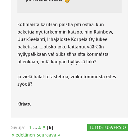
kotimaista karitsan paistia piti ostaa, kun
pakettia nyt tarkemmin katsoo, niin Rainbow,
Uusi-Seelanti, Lihajaloste Korpela Oy lukee
paketissa.....olisko joku laittanut väärään
hyllypaikkaan vai oliks siinä sitä kotimaista
ollenkaan, mitä kaupan hyllyssä luki?
ja vielä halal-terastettua, voiko tommosta edes
syödä?
Kirjattu
Sivuja:
1
...
4
5
[
6
]
TULOSTUSVERSIO
« edellinen
seuraava »