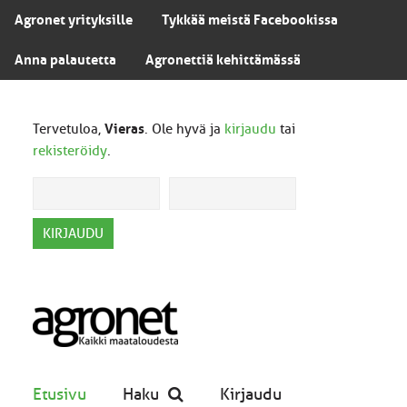
Agronet yrityksille
Tykkää meistä Facebookissa
Anna palautetta
Agronettiä kehittämässä
Tervetuloa,
Vieras
. Ole hyvä ja
kirjaudu
tai
rekisteröidy
.
Etusivu
Haku
Kirjaudu