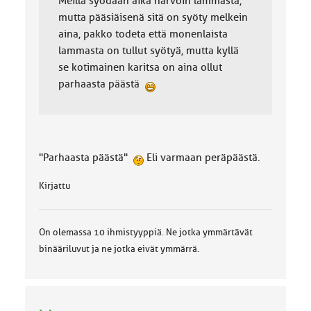
Meillä syödään aika harvoin lammasta,
mutta pääsiäisenä sitä on syöty melkein
aina, pakko todeta että monenlaista
lammasta on tullut syötyä, mutta kyllä
se kotimainen karitsa on aina ollut
parhaasta päästä
"Parhaasta päästä"
Eli varmaan peräpäästä.
Kirjattu
On olemassa 10 ihmistyyppiä. Ne jotka ymmärtävät
binääriluvut ja ne jotka eivät ymmärrä.