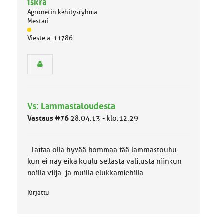
iskra
Agronetin kehitysryhmä
Mestari
J
Viestejä: 11786
ä
s
e
n
r
y
h
Vs: Lammastaloudesta
m
ä
Vastaus #76
28.04.13 - klo:12:29
l
u
o
Taitaa olla hyvää hommaa tää lammastouhu
k
k
kun ei näy eikä kuulu sellasta valitusta niinkun
a
noilla vilja -ja muilla elukkamiehillä
:
Kirjattu