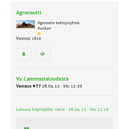
Agronautti
Agronetin kehitysryhmä
Konkari
J
Viestejä: 1819
ä
s
e
n
r
y
h
Vs: Lammastaloudesta
m
ä
Vastaus #77
28.04.13 - klo:12:39
l
u
o
k
Lainaus käyttäjältä: iskra - 28.04.13 - klo:12:29
k
a
: