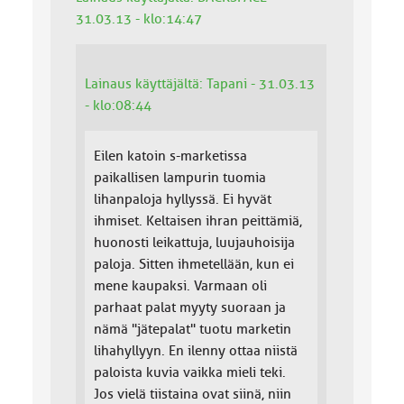
31.03.13 - klo:14:47
Lainaus käyttäjältä: Tapani - 31.03.13
- klo:08:44
Eilen katoin s-marketissa
paikallisen lampurin tuomia
lihanpaloja hyllyssä. Ei hyvät
ihmiset. Keltaisen ihran peittämiä,
huonosti leikattuja, luujauhoisija
paloja. Sitten ihmetellään, kun ei
mene kaupaksi. Varmaan oli
parhaat palat myyty suoraan ja
nämä "jätepalat" tuotu marketin
lihahyllyyn. En ilenny ottaa niistä
paloista kuvia vaikka mieli teki.
Jos vielä tiistaina ovat siinä, niin