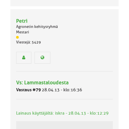
Petri
Agronetin kehitysryhmä
Mestari
J
Viestejä: 5429
ä
s
e
n
r
y
h
Vs: Lammastaloudesta
m
ä
Vastaus #79
28.04.13 - klo:16:36
l
u
o
k
Lainaus käyttäjältä: iskra - 28.04.13 - klo:12:29
k
a
: