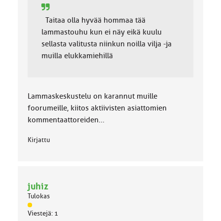
Taitaa olla hyvää hommaa tää
lammastouhu kun ei näy eikä kuulu
sellasta valitusta niinkun noilla vilja -ja
muilla elukkamiehillä
Lammaskeskustelu on karannut muille
foorumeille, kiitos aktiivisten asiattomien
kommentaattoreiden...
Kirjattu
juhiz
Tulokas
J
Viestejä: 1
ä