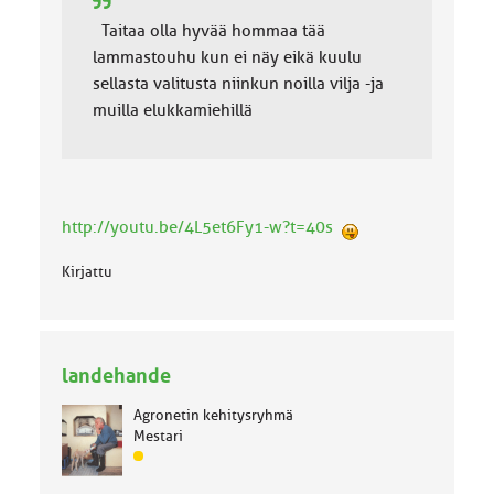
Taitaa olla hyvää hommaa tää
lammastouhu kun ei näy eikä kuulu
sellasta valitusta niinkun noilla vilja -ja
muilla elukkamiehillä
http://youtu.be/4L5et6Fy1-w?t=40s
Kirjattu
landehande
Agronetin kehitysryhmä
Mestari
J
ä