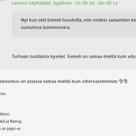
Lainaus käyttäjältä: Syyllinen - 02.06.26 - klo:08:12
Nyt kun olet Eemeli huudeilla, niin voitkin samantien ke
uusiutuva luonnonvara.
Turhaan tuollaista kyselet. Eemeli on samaa mieltä kuin ed
kokoomus on asiassa samaa mieltä kuin vihervasemmisto.🎅🎅
attu
 länsi,
ld ja Nancy,
i-ai-jippi-oi