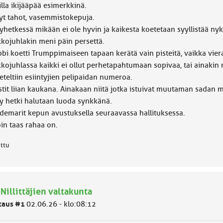
illa ikijääpää esimerkkinä.
tyt tahot, vasemmistokepuja.
hetkessä mikään ei ole hyvin ja kaikesta koetetaan syyllistää nyk
kkojuhlakin meni päin persettä.
bi koetti Trumppimaiseen tapaan kerätä vain pisteitä, vaikka vierai
kojuhlassa kaikki ei ollut perhetapahtumaan sopivaa, tai ainakin nii
teltiin esiintyjien pelipaidan numeroa.
stit liian kaukana. Ainakaan niitä jotka istuivat muutaman sadan me
y hetki halutaan luoda synkkänä.
 demarit kepun avustuksella seuraavassa hallituksessa.
oin taas rahaa on.
attu
 Nillittäjien valtakunta
taus #1
02.06.26 - klo:08:12