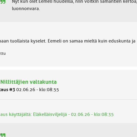
Nyt kun olet Eemeli huudeilla, niin voitkin samantien kertoa
luonnonvara.
haan tuollaista kyselet. Eemeli on samaa mieltä kuin eduskunta j
attu
 Nillittäjien valtakunta
taus #3
02.06.26 - klo:08:55
aus käyttäjältä: Eläkelläisviljelijä - 02.06.26 - klo:08:35