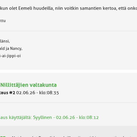
 kun olet Eemeli huudeilla, niin voitkin samantien kertoa, että on
attu
 länsi,
ld ja Nancy,
i-ai-jippi-oi
 Nillittäjien valtakunta
taus #2
02.06.26 - klo:08:35
aus käyttäjältä: Syyllinen - 02.06.26 - klo:08:12