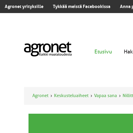
Agronet yrityksille
Tykkää meistä Facebookissa
Anna 
Etusivu
Hak
Agronet
Keskusteluaiheet
Vapaa sana
Nilli