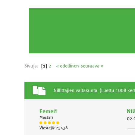
Sivuja:
[
1
]
2
« edellinen
seuraava »
T
A
Nillittäjien valtakunta (Luettu 1008 ker
a
i
v
h
a
Nil
Eemeli
e
l
Mestari
02.
l
J
i
Viestejä: 25438
ä
n