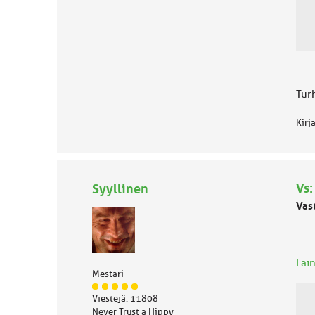
h
m
ä
l
u
o
k
Tur
k
a
Kirj
:
Vs:
Syyllinen
Vas
Lain
Mestari
J
Viestejä: 11808
ä
Never Trust a Hippy