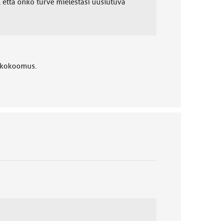
, että onko turve mielestäsi uusiutuva
a kokoomus.