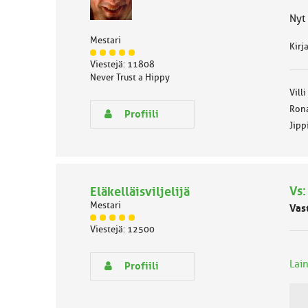
Nyt
Mestari
Kirj
J
Viestejä: 11808
ä
Never Trust a Hippy
s
Villi
e
n
Rona
Profiili
r
Jipp
y
h
m
ä
l
Vs:
Eläkelläisviljelijä
u
Mestari
Vas
o
J
k
Viestejä: 12500
ä
k
s
a
e
Lain
:
Profiili
n
r
y