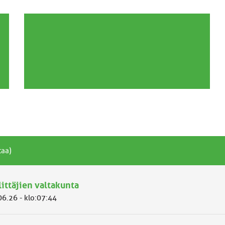
taa)
littäjien valtakunta
06.26 - klo:07:44