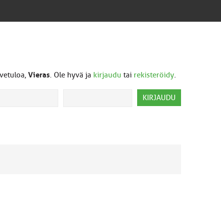
vetuloa,
Vieras
. Ole hyvä ja
kirjaudu
tai
rekisteröidy
.