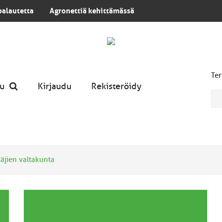
palautetta
Agronettiä kehittämässä
Ter
u
Kirjaudu
Rekisteröidy
ttäjien valtakunta