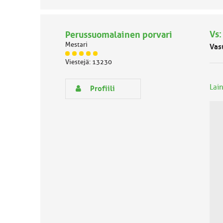
Vs:
Perussuomalainen porvari
Mestari
Vas
J
Viestejä: 13230
ä
s
e
Lain
Profiili
n
r
y
h
m
ä
l
u
o
k
k
a
: