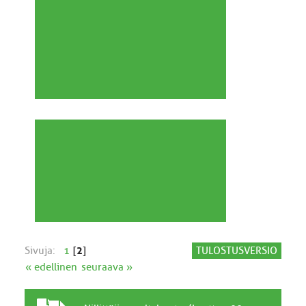
Sivuja:
1
[
2
]
TULOSTUSVERSIO
« edellinen
seuraava »