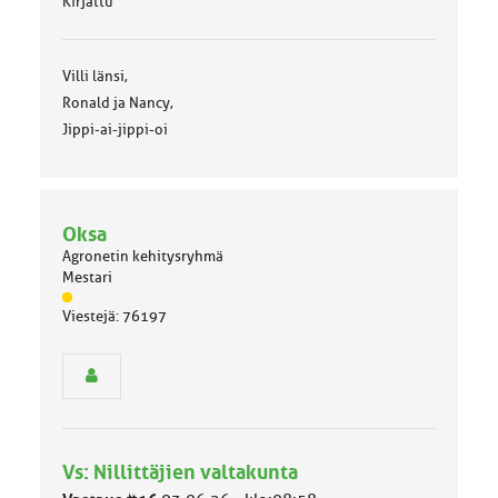
Kirjattu
Villi länsi,
Ronald ja Nancy,
Jippi-ai-jippi-oi
Oksa
Agronetin kehitysryhmä
Mestari
J
Viestejä: 76197
ä
s
e
n
r
y
h
Vs: Nillittäjien valtakunta
m
ä