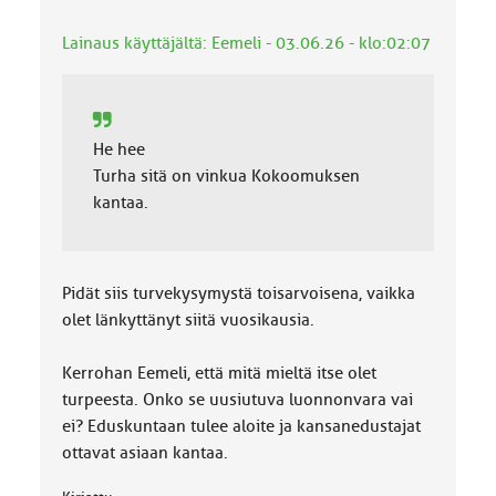
:
Lainaus käyttäjältä: Eemeli - 03.06.26 - klo:02:07
He hee
Turha sitä on vinkua Kokoomuksen
kantaa.
Pidät siis turvekysymystä toisarvoisena, vaikka
olet länkyttänyt siitä vuosikausia.
Kerrohan Eemeli, että mitä mieltä itse olet
turpeesta. Onko se uusiutuva luonnonvara vai
ei? Eduskuntaan tulee aloite ja kansanedustajat
ottavat asiaan kantaa.