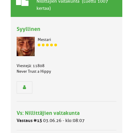
T
A
Nillittäjien valtakunta (Luettu 1007
a
i
kertaa)
v
h
a
e
l
Syyllinen
l
i
Mestari
n
J
e
ä
n
s
a
e
i
Viestejä: 11808
n
h
Never Trust a Hippy
r
e
y
h
m
ä
l
u
Vs: Nillittäjien valtakunta
o
k
Vastaus #15
03.06.26 - klo:08:07
k
a