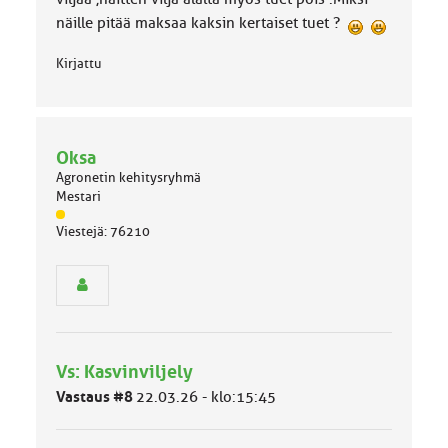
näille pitää maksaa kaksin kertaiset tuet ?
Kirjattu
Oksa
Agronetin kehitysryhmä
Mestari
J
Viestejä: 76210
ä
s
e
n
r
y
h
Vs: Kasvinviljely
m
ä
Vastaus #8
22.03.26 - klo:15:45
l
u
o