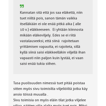
Kannatan sitä että jos saa eläkettä, niin
tuet niiltä pois, sanon tämän vaikka
itselläkään ei ole enää pitkä aika ( alle
10 v.) eläkkeeseen. Ei yhtään kiinnosta
mikään eläkeviljely. Edes se ei riitä
vastalauseeksi, että siinä rajoitetaan
yrittämisen vapautta, ei rajoiteta, sillä
kyllä siinä saisi eläkkeelläkin viljellä ihan
vapaasti niin paljon kuin lystää, ei vaan
saisi enää tukia siihen.
Tasa puolisuuden nimessä tuet pitää poistaa
sitten myös sivu toimisilta viljeliöiltä jotka käy
ansio töissä muualla .
Sivu toimisia on myös eläin tilat jotka viljelee
viljaa ,näitten vilja alalta myös tuet pois .Miksi