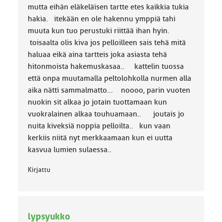
mutta eihän eläkeläisen tartte etes kaikkia tukia
k
k
hakia. itekään en ole hakennu ymppiä tahi
a
muuta kun tuo perustuki riittää ihan hyin.
:
toisaalta olis kiva jos pelloilleen sais tehä mitä
haluaa eikä aina tartteis joka asiasta tehä
hitonmoista hakemuskasaa.. kattelin tuossa
että onpa muutamalla peltolohkolla nurmen alla
aika nätti sammalmatto... noooo, parin vuoten
nuokin sit alkaa jo jotain tuottamaan kun
vuokralainen alkaa touhuamaan.. joutais jo
nuita kiveksiä noppia pelloilta.. kun vaan
kerkiis niitä nyt merkkaamaan kun ei uutta
kasvua lumien sulaessa..
Kirjattu
lypsyukko