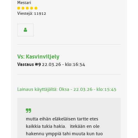
Mestari
J
Viestejä: 11912
ä
s
e
n
r
y
h
Vs: Kasvinviljely
m
ä
Vastaus #9
22.03.26 - klo:16:54
l
u
o
k
Lainaus käyttäjältä: Oksa - 22.03.26 - klo:15:45
k
a
:
mutta eihän eläkeläisen tartte etes
kaikkia tukia hakia. itekään en ole
hakennu ymppiä tahi muuta kun tuo