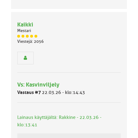
Kaikki
Mestari
J
Viestejä: 2056
ä
s
e
n
r
y
h
Vs: Kasvinviljely
m
ä
Vastaus #7
22.03.26 - klo:14:43
l
u
o
k
Lainaus käyttäjältä: Rakkine - 22.03.26 -
k
klo:13:41
a
: