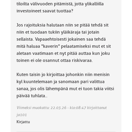
tiloilta välivuoden pitämistä, jotta ylikalliilla
investoineet saavat tuottaa?
Jos rajoituksia halutaan niin se pitää tehdä sit
niin et tuodaan tukiin yläikäraja tai jotain
sellaista. Vapaaehtoisesti jokainen saa tehdä
mitä haluaa "kaverin" pelaatamiseksi mut et sit
aletaan vaatimaan et nyt pitää auttaa kun joku
toinen ei ole osannut ottaa riskivaraa.
Kuten taisin jo kirjoittaa johonkin niin menisin
kyl kuuntelemaan ja sanomaan pari valittua
sanaa, jos olis lähempänä mut ei tuon takia viitsi
päivää tuhlata..
Viimeksi muokattu: 22.03.26 - klo:08:47 kirjoittanut
ja101
Kirjattu