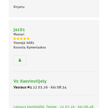
Kirjattu
ja101
Mestari
J
Viestejä: 6685
ä
Kouvola, Kymenlaakso
s
e
n
r
y
h
m
Vs: Kasvinviljely
ä
l
Vastaus #1
22.03.26 - klo:08:34
u
o
k
k
Lainaus käyttäjältä: Temge - 22.03.26 - klo:06:48