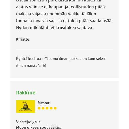
Osalla someron porukasta kun on kuitenkin
ajatus vain se et kaupan ja teollisuuden pitää
maksaa viljasta enemmän vaikka tälläkin
hinnalla tavaraa saa. Ja et tukia pitää saada lisää.
Nytkin mtk älähti et kriisitukea saatava.
Kirjattu
Kyliltä kuultua.... "Luomu ilman paskaa on kuin seksi
ilman naista"... 😆
Rakkine
Mestari
J
ä
s
Viestejä: 3701
e
Moon oikees, soot vääräs.