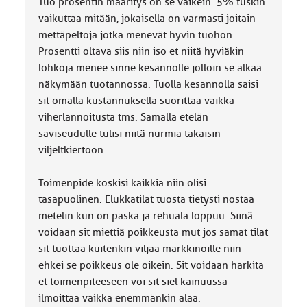
Tuo prosentin määritys on se vaikein. 5% tuskin
vaikuttaa mitään, jokaisella on varmasti joitain
mettäpeltoja jotka menevät hyvin tuohon.
Prosentti oltava siis niin iso et niitä hyviäkin
lohkoja menee sinne kesannolle jolloin se alkaa
näkymään tuotannossa. Tuolla kesannolla saisi
sit omalla kustannuksella suorittaa vaikka
viherlannoitusta tms. Samalla etelän
saviseudulle tulisi niitä nurmia takaisin
viljeltkiertoon.
Toimenpide koskisi kaikkia niin olisi
tasapuolinen. Elukkatilat tuosta tietysti nostaa
metelin kun on paska ja rehuala loppuu. Siinä
voidaan sit miettiä poikkeusta mut jos samat tilat
sit tuottaa kuitenkin viljaa markkinoille niin
ehkei se poikkeus ole oikein. Sit voidaan harkita
et toimenpiteeseen voi sit siel kainuussa
ilmoittaa vaikka enemmänkin alaa.