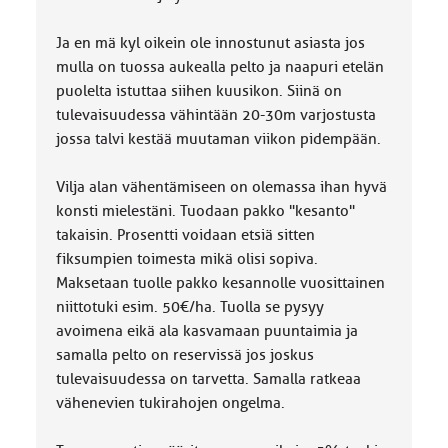
Ja en mä kyl oikein ole innostunut asiasta jos
mulla on tuossa aukealla pelto ja naapuri etelän
puolelta istuttaa siihen kuusikon. Siinä on
tulevaisuudessa vähintään 20-30m varjostusta
jossa talvi kestää muutaman viikon pidempään.
Vilja alan vähentämiseen on olemassa ihan hyvä
konsti mielestäni. Tuodaan pakko "kesanto"
takaisin. Prosentti voidaan etsiä sitten
fiksumpien toimesta mikä olisi sopiva.
Maksetaan tuolle pakko kesannolle vuosittainen
niittotuki esim. 50€/ha. Tuolla se pysyy
avoimena eikä ala kasvamaan puuntaimia ja
samalla pelto on reservissä jos joskus
tulevaisuudessa on tarvetta. Samalla ratkeaa
vähenevien tukirahojen ongelma.