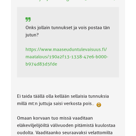
a
:
Onks jollain tunnukset ja vois postaa tän
jutun?
https://www.maaseuduntulevaisuus.fi/
maatalous/190a2f13-1338-47e6-b000-
b974d83d5fde
Ei taida täällä olla kellään sellaisia tunnuksia
millä mt:n juttuja saisi verkosta pois..
Omaan korvaan tuo missä vaaditaan
eläkeviljelijöiltä välivuoden pitämistä kuulostaa
oudolta. Vaaditaanko seuraavaksi velattomilta