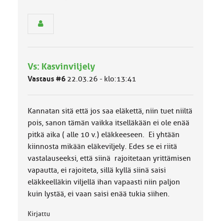
n
r
y
h
m
ä
l
Vs: Kasvinviljely
u
Vastaus #6
22.03.26 - klo:13:41
o
k
k
a
Kannatan sitä että jos saa eläkettä, niin tuet niiltä
:
pois, sanon tämän vaikka itselläkään ei ole enää
pitkä aika ( alle 10 v.) eläkkeeseen. Ei yhtään
kiinnosta mikään eläkeviljely. Edes se ei riitä
vastalauseeksi, että siinä rajoitetaan yrittämisen
vapautta, ei rajoiteta, sillä kyllä siinä saisi
eläkkeelläkin viljellä ihan vapaasti niin paljon
kuin lystää, ei vaan saisi enää tukia siihen.
Kirjattu