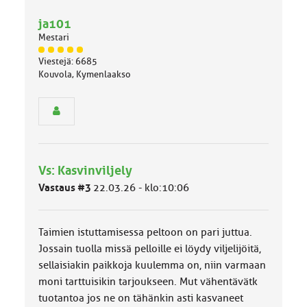
ja101
Mestari
J
Viestejä: 6685
ä
Kouvola, Kymenlaakso
s
e
n
r
y
h
m
Vs: Kasvinviljely
ä
l
Vastaus #3
22.03.26 - klo:10:06
u
o
k
Taimien istuttamisessa peltoon on pari juttua.
k
a
Jossain tuolla missä pelloille ei löydy viljelijöitä,
:
sellaisiakin paikkoja kuulemma on, niin varmaan
moni tarttuisikin tarjoukseen. Mut vähentävätk
tuotantoa jos ne on tähänkin asti kasvaneet