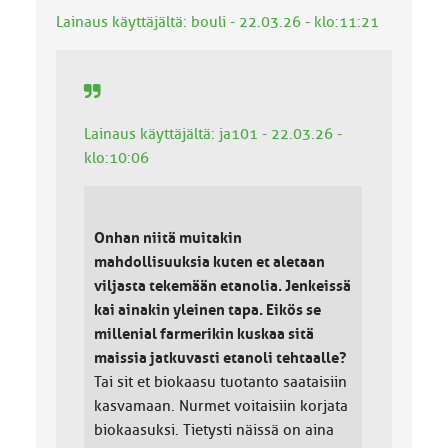
k
Lainaus käyttäjältä: bouli - 22.03.26 - klo:11:21
a
:
Lainaus käyttäjältä: ja101 - 22.03.26 -
klo:10:06
Onhan niitä muitakin
mahdollisuuksia kuten et aletaan
viljasta tekemään etanolia. Jenkeissä
kai ainakin yleinen tapa. Eikös se
millenial farmerikin kuskaa sitä
maissia jatkuvasti etanoli tehtaalle?
Tai sit et biokaasu tuotanto saataisiin
kasvamaan. Nurmet voitaisiin korjata
biokaasuksi. Tietysti näissä on aina