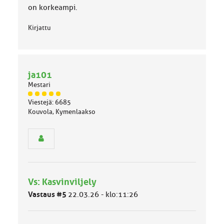
on korkeampi.
Kirjattu
ja101
Mestari
J
Viestejä: 6685
ä
Kouvola, Kymenlaakso
s
e
n
r
y
h
m
Vs: Kasvinviljely
ä
l
Vastaus #5
22.03.26 - klo:11:26
u
o
k