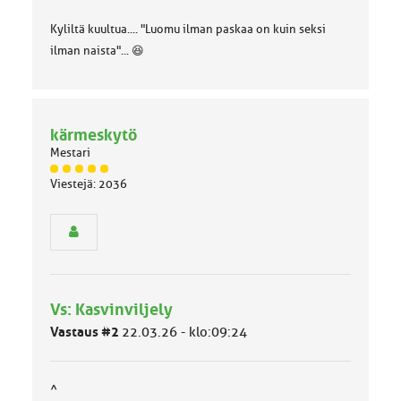
Kyliltä kuultua.... "Luomu ilman paskaa on kuin seksi
ilman naista"... 😆
kärmeskytö
Mestari
J
Viestejä: 2036
ä
s
e
n
r
y
h
Vs: Kasvinviljely
m
ä
Vastaus #2
22.03.26 - klo:09:24
l
u
o
^
k