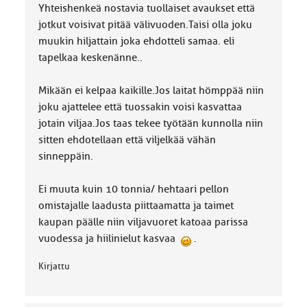
k
Yhteishenkeä nostavia tuollaiset avaukset että
a
jotkut voisivat pitää välivuoden.Taisi olla joku
:
muukin hiljattain joka ehdotteli samaa. eli
tapelkaa keskenänne..
Mikään ei kelpaa kaikille.Jos laitat hömppää niin
joku ajattelee että tuossakin voisi kasvattaa
jotain viljaa.Jos taas tekee työtään kunnolla niin
sitten ehdotellaan että viljelkää vähän
sinneppäin.
Ei muuta kuin 10 tonnia/ hehtaari pellon
omistajalle laadusta piittaamatta ja taimet
kaupan päälle niin viljavuoret katoaa parissa
vuodessa ja hiilinielut kasvaa
.
Kirjattu