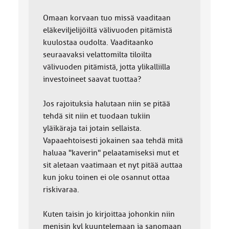
Omaan korvaan tuo missä vaaditaan
eläkeviljelijöiltä välivuoden pitämistä
kuulostaa oudolta. Vaaditaanko
seuraavaksi velattomilta tiloilta
välivuoden pitämistä, jotta ylikalliilla
investoineet saavat tuottaa?
Jos rajoituksia halutaan niin se pitää
tehdä sit niin et tuodaan tukiin
yläikäraja tai jotain sellaista.
Vapaaehtoisesti jokainen saa tehdä mitä
haluaa "kaverin" pelaatamiseksi mut et
sit aletaan vaatimaan et nyt pitää auttaa
kun joku toinen ei ole osannut ottaa
riskivaraa.
Kuten taisin jo kirjoittaa johonkin niin
menisin kyl kuuntelemaan ja sanomaan