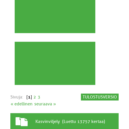
Sivuja:
[
1
]
2
3
TULOSTUSVERSIO
« edellinen
seuraava »
T
A
Kasvinviljely (Luettu 13757 kertaa)
a
i