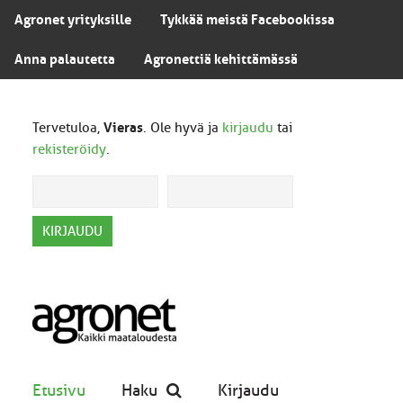
Agronet yrityksille
Tykkää meistä Facebookissa
Anna palautetta
Agronettiä kehittämässä
Tervetuloa,
Vieras
. Ole hyvä ja
kirjaudu
tai
rekisteröidy
.
Etusivu
Haku
Kirjaudu