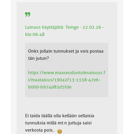
Lainaus käyttäjältä: Temge - 22.03.26 -
klo:06:48
Onks jollain tunnukset ja vois postaa
tän jutun?
https://www.maaseuduntulevaisuus.f
i/maatalous/190a2f13-1338-47e6-
b000-b974d83d5fde
Ei taida täällä olla kellään sellaisia
tunnuksia millä mt:n juttuja saisi
verkosta pois..