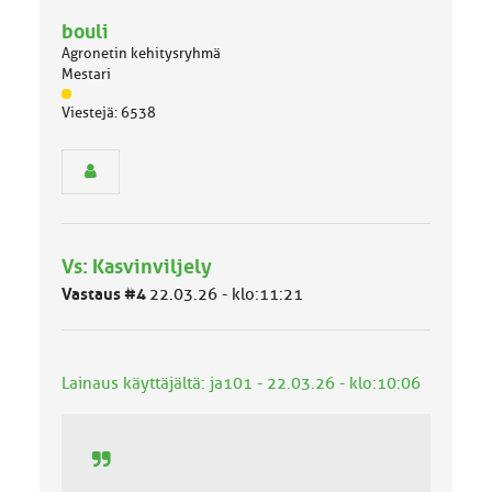
bouli
Agronetin kehitysryhmä
Mestari
J
Viestejä: 6538
ä
s
e
n
r
y
h
Vs: Kasvinviljely
m
ä
Vastaus #4
22.03.26 - klo:11:21
l
u
o
k
Lainaus käyttäjältä: ja101 - 22.03.26 - klo:10:06
k
a
: