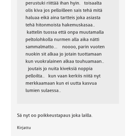
perustuki riittää ihan hyin. toisaalta
olis kiva jos pelloilleen sais tehä mitä
haluaa eikä aina tartteis joka asiasta
tehä hitonmoista hakemuskasaa..
kattelin tuossa että onpa muutamalla
peltolohkolla nurmen alla aika nätti
sammalmatto... noooo, parin vuoten
nuokin sit alkaa jo jotain tuottamaan
kun vuokralainen alkaa touhuamaan..
joutais jo nuita kiveksiä noppia
pelloilta.. kun vaan kerkiis niitä nyt
merkkaamaan kun ei uutta kasvua
lumien sulaessa..
Sä nyt oo poikkeustapaus joka lailla.
Kirjattu