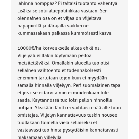
lähinnä hömppää? Ei taitaisi tuotanto vähentyä.
Lisäksi se sotii aluepolitiikkaa vastaan. Sen
olennainen osa on et viljaa on viljeltävä
napapiirillä ja itärajalla vaikkei ne
kummassakaan paikassa kummoisesti kasva.
10000€/ha korvauksella alkaa ehkä ns.
Viljelyalueilltakin löytymään peltoa
metsitettäväksi. Omallakin alueella tuo olisi
sellainen vaihtoehto et todennäköisesti
enemmin tartutaan tojon kuin et myydään
samalla hinnalla viljelyyn. Peri suomalainen tapa
et jos itse ei tarvita niin ei muidenkaan tule
saada. Käytännössä tuo loisi pellon hinnoille
pohjan. Yksikään läntti ei vaihtaisi enää alle tuon
omistajaa. Viljelyn kannattavuus tuskin nousee
tuollakaan toimella vielä sellaiseksi et
vastaavasti tuo hinta pystyttäisiin kannattavasti
maksamaan viljelyllä.