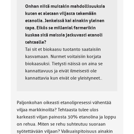
Onhan niitä muitakin mahdollisuuksia
kuten et aletaan viljasta tekemään
etanolia. Jenkeissä kai ainakin yleinen
tapa. Eikös se millenial farmerikin
kuskaa sitä maissia jatkuvasti etanoli
tehtaalle?
Tai sit et biokaasu tuotanto saataisiin
kasvamaan. Nurmet voitaisiin korjata
biokaasuksi. Tietysti näissä on aina se
kannattavuus ja eivät ilmeisesti ole
kannattavia kun eivät ole yleistyneet..
Paljonkohan oikeasti etanolipresessi vähentää
viljaa markkinoilta? Tehtaasta tulee ulos
karkeasti viljan painosta 30% etanolina ja loppu
on rehua. Miten se rehu suhteutuu suoraan
syötettävään viljaan? Valkuaispitoisuus ainakin