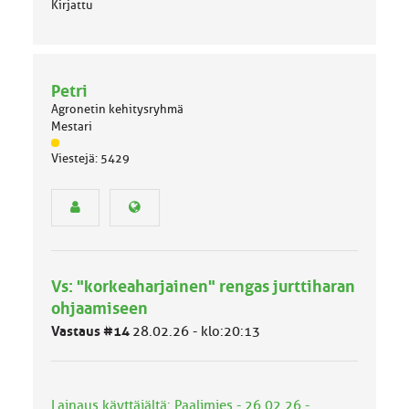
Kirjattu
Petri
Agronetin kehitysryhmä
Mestari
J
Viestejä: 5429
ä
s
e
n
r
y
h
Vs: "korkeaharjainen" rengas jurttiharan
m
ä
ohjaamiseen
l
Vastaus #14
28.02.26 - klo:20:13
u
o
k
k
Lainaus käyttäjältä: Paalimies - 26.02.26 -
a