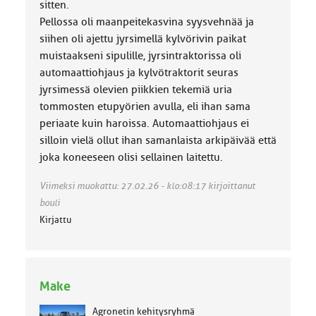
sitten.
Pellossa oli maanpeitekasvina syysvehnää ja
siihen oli ajettu jyrsimellä kylvörivin paikat
muistaakseni sipulille, jyrsintraktorissa oli
automaattiohjaus ja kylvötraktorit seuras
jyrsimessä olevien piikkien tekemiä uria
tommosten etupyörien avulla, eli ihan sama
periaate kuin haroissa. Automaattiohjaus ei
silloin vielä ollut ihan samanlaista arkipäivää että
joka koneeseen olisi sellainen laitettu.
Viimeksi muokattu: 27.02.26 - klo:08:17 kirjoittanut
bouli
Kirjattu
Make
Agronetin kehitysryhmä