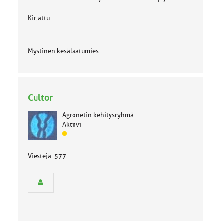
Kirjattu
Mystinen kesälaatumies
Cultor
Agronetin kehitysryhmä
Aktiivi
J
ä
s
Viestejä: 577
e
n
r
y
h
m
ä