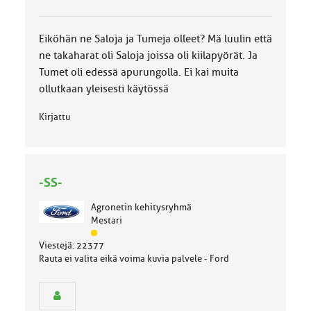
o
k
k
Eiköhän ne Saloja ja Tumeja olleet? Mä luulin että
a
ne takaharat oli Saloja joissa oli kiilapyörät. Ja
:
Tumet oli edessä apurungolla. Ei kai muita
ollutkaan yleisesti käytössä
Kirjattu
-SS-
Agronetin kehitysryhmä
Mestari
J
Viestejä: 22377
ä
Rauta ei valita eikä voima kuvia palvele - Ford
s
e
n
r