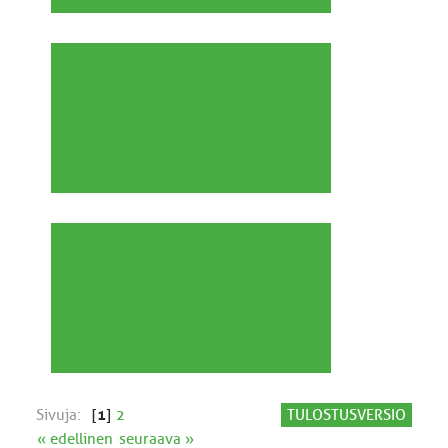
Sivuja:
[
1
]
2
TULOSTUSVERSIO
« edellinen
seuraava »