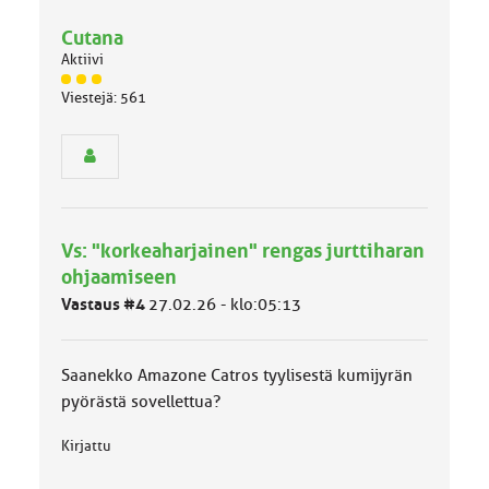
Cutana
Aktiivi
J
Viestejä: 561
ä
s
e
n
r
y
h
Vs: "korkeaharjainen" rengas jurttiharan
m
ä
ohjaamiseen
l
Vastaus #4
27.02.26 - klo:05:13
u
o
k
k
Saanekko Amazone Catros tyylisestä kumijyrän
a
pyörästä sovellettua?
:
Kirjattu