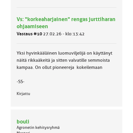
y
h
m
Vs: "korkeaharjainen" rengas jurttiharan
ä
l
ohjaamiseen
u
Vastaus #10
27.02.26 - klo:13:42
o
k
k
a
Yksi hyvinkääläinen luomuviljelijä on käyttänyt
:
näitä rikkaäkeitä ja sitten valvatille semmoista
kampaa. On ollut pioneereja kokeilemaan
-SS-
Kirjattu
bouli
Agronetin kehitysryhmä