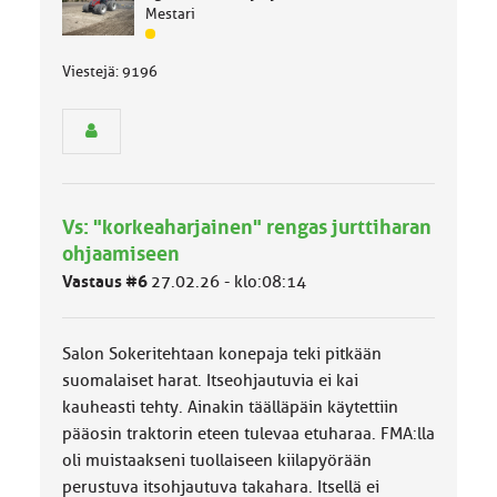
Mestari
J
ä
Viestejä: 9196
s
e
n
r
y
h
m
Vs: "korkeaharjainen" rengas jurttiharan
ä
l
ohjaamiseen
u
Vastaus #6
27.02.26 - klo:08:14
o
k
k
Salon Sokeritehtaan konepaja teki pitkään
a
:
suomalaiset harat. Itseohjautuvia ei kai
kauheasti tehty. Ainakin täälläpäin käytettiin
pääosin traktorin eteen tulevaa etuharaa. FMA:lla
oli muistaakseni tuollaiseen kiilapyörään
perustuva itsohjautuva takahara. Itsellä ei