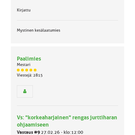
Kirjattu
Mystinen kesälaatumies
Paalimies
Mestari
J
Viestejä: 2815
ä
s
e
n
r
y
h
Vs: "korkeaharjainen" rengas jurttiharan
m
ä
ohjaamiseen
l
Vastaus #9
27.02.26 - klo:12:00
u