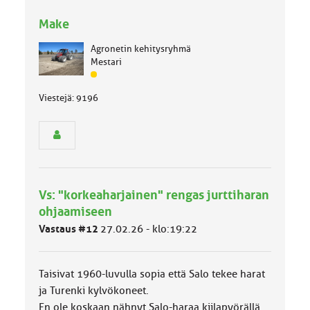
Make
Agronetin kehitysryhmä
Mestari
J
ä
Viestejä: 9196
s
e
n
r
y
h
m
Vs: "korkeaharjainen" rengas jurttiharan
ä
l
ohjaamiseen
u
Vastaus #12
27.02.26 - klo:19:22
o
k
k
Taisivat 1960-luvulla sopia että Salo tekee harat
a
:
ja Turenki kylvökoneet.
En ole koskaan nähnyt Salo-haraa kiilapyörällä.