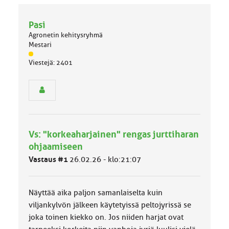
Pasi
Agronetin kehitysryhmä
Mestari
J
Viestejä: 2401
ä
s
e
n
r
y
h
Vs: "korkeaharjainen" rengas jurttiharan
m
ä
ohjaamiseen
l
Vastaus #1
26.02.26 - klo:21:07
u
o
k
k
Näyttää aika paljon samanlaiselta kuin
a
viljankylvön jälkeen käytetyissä peltojyrissä se
:
joka toinen kiekko on. Jos niiden harjat ovat