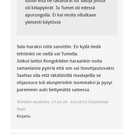
luulin että ne takaharat oli Saloja joissa
oli kiilapyörät. Ja Tumet oli edessä
apurungolla. Ei kai muita ollutkaan
yleisesti käytössä
Salo-haraksi niitä sanottiin. En kyllä tiedä
tehtiinkö ne siellä vai Tumella.
Jotkut laittoi Kongskilden haraankin noita
samanlaisia pyöriä että sen sai itseohjautuvaksi.
Saattaa olla että täkäläisillä maalajeilla se
ohjausura tuli alunperinkin isommaksi ja pysyi
paremmin auki liettymättä sateessa.
Viimeksi muokattu: 27.02.26 - klo:16:03 kirjoittanut
bouli
Kirjattu