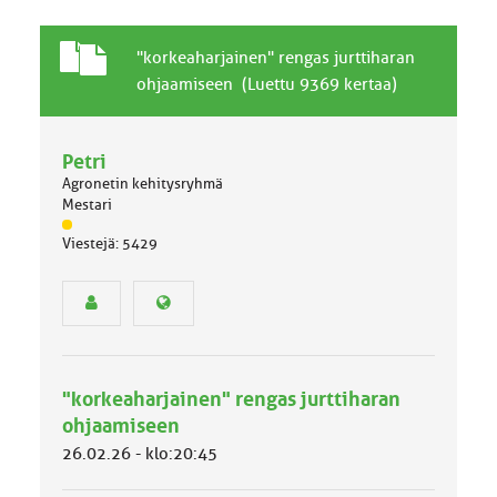
T
A
"korkeaharjainen" rengas jurttiharan
a
i
ohjaamiseen (Luettu 9369 kertaa)
v
h
a
e
l
Petri
l
Agronetin kehitysryhmä
i
Mestari
n
J
e
Viestejä: 5429
ä
n
s
a
e
i
n
h
r
e
y
h
"korkeaharjainen" rengas jurttiharan
m
ä
ohjaamiseen
l
26.02.26 - klo:20:45
u
o