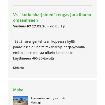
r
y
h
Vs: "korkeaharjainen" rengas jurttiharan
m
ä
ohjaamiseen
l
Vastaus #7
27.02.26 - klo:08:19
u
o
k
k
Täällä Turengin tehtaan kupeessa kyllä
a
pääasiassa oli noita takaharoja harjapyörällä,
:
etuharaa en muista oikein kenenkään
käyttäneen -80-90-luvulla.
Kirjattu
Make
Agronetin kehitysryhmä
Mestari