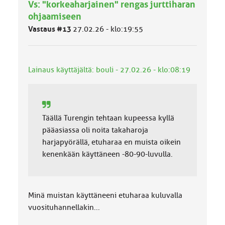
Vs: "korkeaharjainen" rengas jurttiharan
l
ohjaamiseen
u
o
Vastaus #13
27.02.26 - klo:19:55
k
k
a
:
Lainaus käyttäjältä: bouli - 27.02.26 - klo:08:19
Täällä Turengin tehtaan kupeessa kyllä
pääasiassa oli noita takaharoja
harjapyörällä, etuharaa en muista oikein
kenenkään käyttäneen -80-90-luvulla.
Minä muistan käyttäneeni etuharaa kuluvalla
vuosituhannellakin...