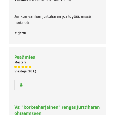
u
o
k
k
Jonkun vanhan jurttiharan jos löytää, niissä
a
noita oli.
:
Kirjattu
Paalimies
Mestari
J
Viestejä: 2815
ä
s
e
n
r
y
h
Vs: "korkeaharjainen" rengas jurttiharan
m
ä
ohjaamiseen