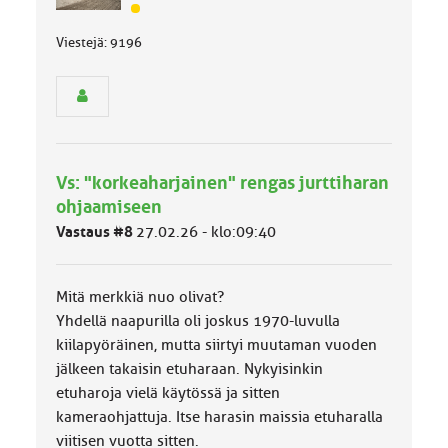
J
ä
Viestejä: 9196
s
e
n
r
y
h
m
Vs: "korkeaharjainen" rengas jurttiharan
ä
l
ohjaamiseen
u
Vastaus #8
27.02.26 - klo:09:40
o
k
k
Mitä merkkiä nuo olivat?
a
:
Yhdellä naapurilla oli joskus 1970-luvulla
kiilapyöräinen, mutta siirtyi muutaman vuoden
jälkeen takaisin etuharaan. Nykyisinkin
etuharoja vielä käytössä ja sitten
kameraohjattuja. Itse harasin maissia etuharalla
viitisen vuotta sitten.