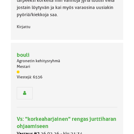
tarpeeksi korkeita niin vanhoja jyriä luulisi vielä
jostain löytyvän ja kai myös varaosina uusiakin
pyöriä/kiekkoja saa.
Kirjattu
bouli
Agronetin kehitysryhmä
Mestari
J
Viestejä: 6536
ä
s
e
n
r
y
h
Vs: "korkeaharjainen" rengas jurttiharan
m
ä
ohjaamiseen
l
Vastaus #2
26.02.26 - klo:21:34