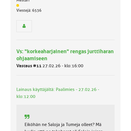
Mestari
J
Viestejä: 6536
ä
s
e
n
r
y
h
Vs: "korkeaharjainen" rengas jurttiharan
m
ä
ohjaamiseen
l
Vastaus #11
27.02.26 - klo:16:00
u
o
k
k
Lainaus käyttäjältä: Paalimies - 27.02.26 -
a
:
klo:12:00
Eiköhän ne Saloja ja Tumeja olleet? Mä