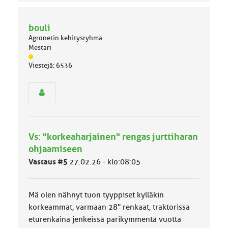
bouli
Agronetin kehitysryhmä
Mestari
J
Viestejä: 6536
ä
s
e
n
r
y
h
Vs: "korkeaharjainen" rengas jurttiharan
m
ä
ohjaamiseen
l
Vastaus #5
27.02.26 - klo:08:05
u
o
k
k
Mä olen nähnyt tuon tyyppiset kylläkin
a
korkeammat, varmaan 28" renkaat, traktorissa
:
eturenkaina jenkeissä parikymmentä vuotta