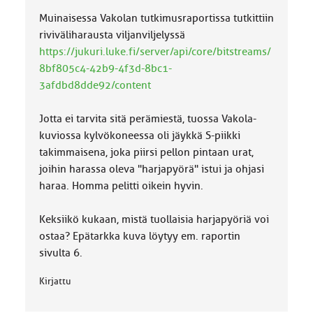
k
k
Muinaisessa Vakolan tutkimusraportissa tutkittiin
a
riviväliharausta viljanviljelyssä
:
https://jukuri.luke.fi/server/api/core/bitstreams/
8bf805c4-42b9-4f3d-8bc1-
3afdbd8dde92/content
Jotta ei tarvita sitä perämiestä, tuossa Vakola-
kuviossa kylvökoneessa oli jäykkä S-piikki
takimmaisena, joka piirsi pellon pintaan urat,
joihin harassa oleva "harjapyörä" istui ja ohjasi
haraa. Homma pelitti oikein hyvin.
Keksiikö kukaan, mistä tuollaisia harjapyöriä voi
ostaa? Epätarkka kuva löytyy em. raportin
sivulta 6.
Kirjattu