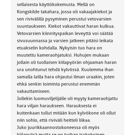
sellaisesta käyttökokemusta. Mellä on
Kongskilde takahara, jossa oli vakaajakiekot ja
sen rivivälillä pysyminen perustui vetovarsien
suuntaukseen. Kiekot vakauttivat haran kulkua.
Vetovarsien kiinnityspaikan leveyttä voi säätää
sivusuunnassa ja varsien jatkeen pitäisi leikata
etuakselin kohdalla. Nykyisin tuo hara on
muutettu kameraohjatuksi. Huhujen mukaan
jollain oli tuollaisen kiilapyörän ohjaaman haran
ura unohtunut tehdä kylvössä. Kuulemma ihan
samalla lailla hara ohjautui ilman uraakin, joten
ehkä senkin toiminta perustui enemmän
vakauttamiseen.
Jollekin luomuviljelijälle oli myyty kameraohjattu
hara viljan haraukseen. Harauksesta ei
kuitenkaan tullut mitään kun kylvökone oli ollut
niin sohlo, että riviväli heitteli liikaa.
Juko juurikkaannostokoneessa oli myös
kiilapyörä mutta se on turhan isokokoinen