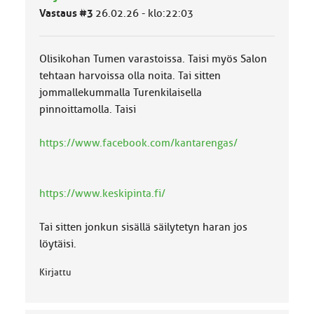
l
Vastaus #3
26.02.26 - klo:22:03
u
o
k
k
Olisikohan Tumen varastoissa. Taisi myös Salon
a
tehtaan harvoissa olla noita. Tai sitten
:
jommallekummalla Turenkilaisella
pinnoittamolla. Taisi
https://www.facebook.com/kantarengas/
https://www.keskipinta.fi/
Tai sitten jonkun sisällä säilytetyn haran jos
löytäisi.
Kirjattu