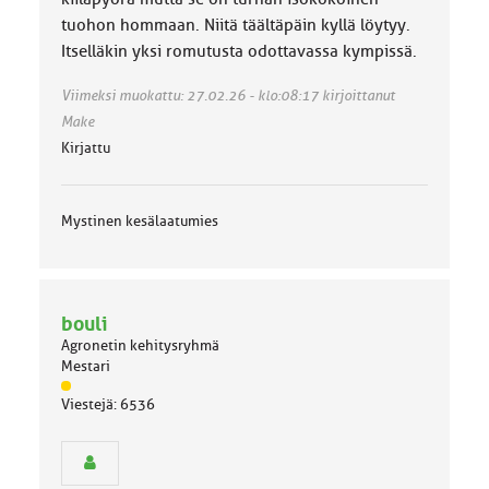
tuohon hommaan. Niitä täältäpäin kyllä löytyy.
Itselläkin yksi romutusta odottavassa kympissä.
Viimeksi muokattu: 27.02.26 - klo:08:17 kirjoittanut
Make
Kirjattu
Mystinen kesälaatumies
bouli
Agronetin kehitysryhmä
Mestari
J
Viestejä: 6536
ä
s
e
n