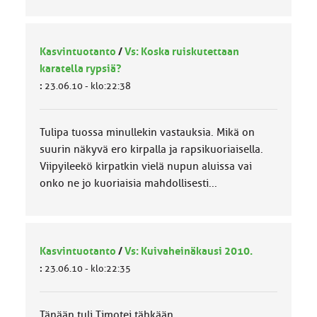
Kasvintuotanto
/
Vs: Koska ruiskutettaan
karatella rypsiä?
:
23.06.10 - klo:22:38
Tulipa tuossa minullekin vastauksia. Mikä on
suurin näkyvä ero kirpalla ja rapsikuoriaisella.
Viipyileekö kirpatkin vielä nupun aluissa vai
onko ne jo kuoriaisia mahdollisesti...
Kasvintuotanto
/
Vs: Kuivaheinäkausi 2010.
:
23.06.10 - klo:22:35
Tänään tuli Timotei tähkään