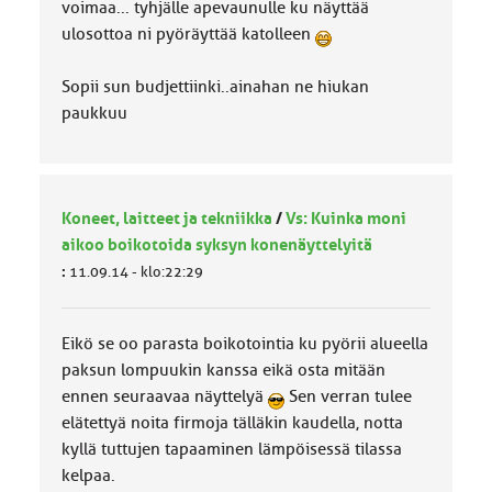
voimaa... tyhjälle apevaunulle ku näyttää
ulosottoa ni pyöräyttää katolleen
Sopii sun budjettiinki..ainahan ne hiukan
paukkuu
Koneet, laitteet ja tekniikka
/
Vs: Kuinka moni
aikoo boikotoida syksyn konenäyttelyitä
:
11.09.14 - klo:22:29
Eikö se oo parasta boikotointia ku pyörii alueella
paksun lompuukin kanssa eikä osta mitään
ennen seuraavaa näyttelyä
Sen verran tulee
elätettyä noita firmoja tälläkin kaudella, notta
kyllä tuttujen tapaaminen lämpöisessä tilassa
kelpaa.