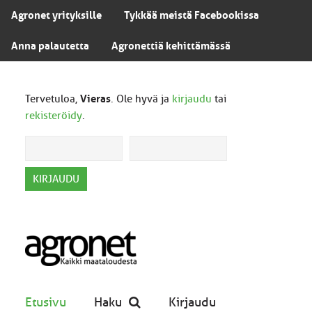
Agronet yrityksille
Tykkää meistä Facebookissa
Anna palautetta
Agronettiä kehittämässä
Tervetuloa,
Vieras
. Ole hyvä ja
kirjaudu
tai
rekisteröidy
.
Etusivu
Haku
Kirjaudu