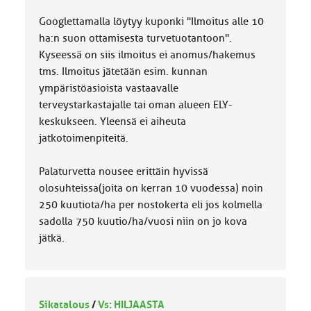
Googlettamalla löytyy kuponki "Ilmoitus alle 10
ha:n suon ottamisesta turvetuotantoon".
Kyseessä on siis ilmoitus ei anomus/hakemus
tms. Ilmoitus jätetään esim. kunnan
ympäristöasioista vastaavalle
terveystarkastajalle tai oman alueen ELY-
keskukseen. Yleensä ei aiheuta
jatkotoimenpiteitä.
Palaturvetta nousee erittäin hyvissä
olosuhteissa(joita on kerran 10 vuodessa) noin
250 kuutiota/ha per nostokerta eli jos kolmella
sadolla 750 kuutio/ha/vuosi niin on jo kova
jätkä.
Sikatalous
/
Vs: HILJAASTA