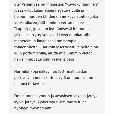
ole. Pahempaa on mielestäni "kuviokyntäminen",
jossa viilut käännetään neljälle sivulle ja
helpommuuden tähden on mukava aloittaa joka
vuosi ulkosyrjältä. Jonkun verran näkee
"kuppeja", joista on kyntämisestä luopumisen
jälkeen siirrytty sujuvasti kevyt muokattuihin
menetelmiin ilman sen kummempia
toimenpiteitä... Harvoin lasertasattuja peltoja on
kuin pottumiehillä, mutta mieluummin vietot
näkisin muualle kuin keskelle päin
Nurmilohkoja näkyy nuo ISOT mallitilatkin
perustavan miten sattuu. Jyrä on monesti outo
tai uusi tuttavuus.
Onnistuneet kynnön ja äestyksen jälkeen jyräys-
kylvö-jyräys. Ajokertoja tulee, mutta tulee
hyötyyn myöhemmin...