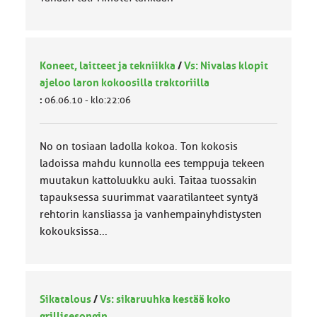
Koneet, laitteet ja tekniikka
/
Vs: Nivalas klopit
ajeloo laron kokoosilla traktoriilla
:
06.06.10 - klo:22:06
No on tosiaan ladolla kokoa. Ton kokosis
ladoissa mahdu kunnolla ees temppuja tekeen
muutakun kattoluukku auki. Taitaa tuossakin
tapauksessa suurimmat vaaratilanteet syntyä
rehtorin kansliassa ja vanhempainyhdistysten
kokouksissa...
Sikatalous
/
Vs: sikaruuhka kestää koko
grillisesongin...