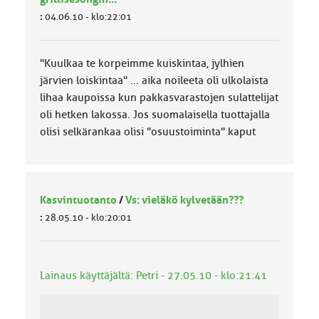
:
04.06.10 - klo:22:01
"Kuulkaa te korpeimme kuiskintaa, jylhien
järvien loiskintaa" ... aika noileeta oli ulkolaista
lihaa kaupoissa kun pakkasvarastojen sulattelijat
oli hetken lakossa. Jos suomalaisella tuottajalla
olisi selkärankaa olisi "osuustoiminta" kaput
Kasvintuotanto
/
Vs: vieläkö kylvetään???
:
28.05.10 - klo:20:01
Lainaus käyttäjältä: Petri - 27.05.10 - klo:21:41