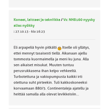
Koneet, laitteet ja tekniikka
/
Vs: NH8160 nyysky
alias nyökky
:
27.10.13 - klo:16:23
Eli arpapeliä hyvin pitkälti
Itselle oli yllätys,
ettei mennyt tasaisesti tiellä. Aikanaan ajellu
tommosta kuormaimella ja meni ku juna. Alla
sen aikaiset misukat. Muuten tuntuu
perusrukkasena ihan kelpo vehkeeltä.
Turbotettuna ja vakiopumpusta kaikki irti
otettuna suht pirteekin. Tuli kakkoskoneeksi
korvaamaan 880/5. Continentaleja ajatellu ja
heittää samalla alla olevat levikkeisiin...