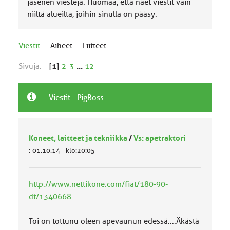
jäsenen viestejä. Huomaa, että näet viestit vain
niiltä alueilta, joihin sinulla on pääsy.
Viestit
Aiheet
Liitteet
Sivuja:
[
1
]
2
3
...
12
Viestit - PigBoss
Koneet, laitteet ja tekniikka
/
Vs: apetraktori
:
01.10.14 - klo:20:05
http://www.nettikone.com/fiat/180-90-
dt/1340668
Toi on tottunu oleen apevaunun edessä....Äkästä