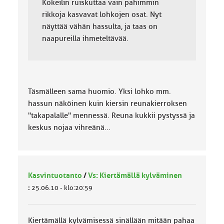
Kokeilin ruiskuttaa vain pahimmin
rikkoja kasvavat lohkojen osat. Nyt
näyttää vähän hassulta, ja taas on
naapureilla ihmeteltävää.
Täsmälleen sama huomio. Yksi lohko mm.
hassun näköinen kuin kiersin reunakierroksen
"takapalalle" mennessä. Reuna kukkii pystyssä ja
keskus nojaa vihreänä...
Kasvintuotanto
/
Vs: Kiertämällä kylväminen
:
25.06.10 - klo:20:59
Kiertämällä kylvämisessä sinällään mitään pahaa