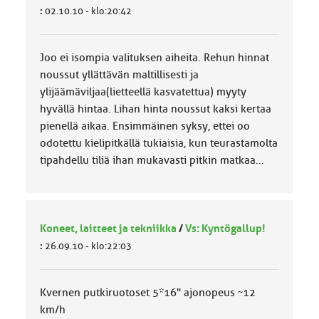
:
02.10.10 - klo:20:42
Joo ei isompia valituksen aiheita. Rehun hinnat
noussut yllättävän maltillisesti ja
ylijäämäviljaa(lietteellä kasvatettua) myyty
hyvällä hintaa. Lihan hinta noussut kaksi kertaa
pienellä aikaa. Ensimmäinen syksy, ettei oo
odotettu kielipitkällä tukiaisia, kun teurastamolta
tipahdellu tiliä ihan mukavasti pitkin matkaa...
Koneet, laitteet ja tekniikka
/
Vs: Kyntögallup!
:
26.09.10 - klo:22:03
Kvernen putkiruotoset 5*16" ajonopeus ~12
km/h