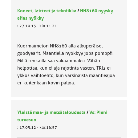
Koneet, laitteet ja tekniikka
/
NH8160 nyysky
alias nyökky
:
27.10.13 - klo:11:21
Kuormaimeton NH8160 alla alkuperäiset
goodyearit. Maantiellä nyökkyy jopa pomppii.
Millä renkailla saa vakaammaksi. Vähän
helpottaa, kun ei aja rajotinta vasten. TRI2 ei
ykkös vaihtoehto, kun varsinaista maantieajoa
ei kuitenkaan kovin paljoa.
Yleistä maa- ja metsätaloudesta
/
Vs: Pieni
turvesuo
:
17.05.12 - klo:16:57