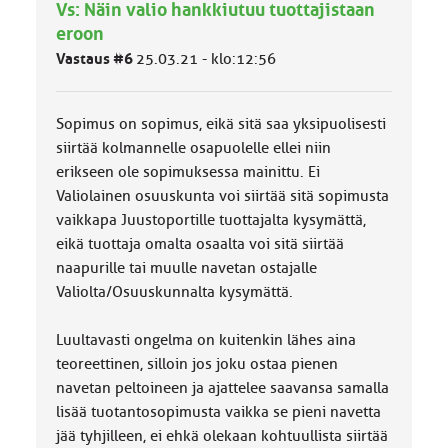
Vs: Näin valio hankkiutuu tuottajistaan
m
ä
eroon
l
Vastaus #6
25.03.21 - klo:12:56
u
o
k
k
Sopimus on sopimus, eikä sitä saa yksipuolisesti
a
siirtää kolmannelle osapuolelle ellei niin
:
erikseen ole sopimuksessa mainittu. Ei
Valiolainen osuuskunta voi siirtää sitä sopimusta
vaikkapa Juustoportille tuottajalta kysymättä,
eikä tuottaja omalta osaalta voi sitä siirtää
naapurille tai muulle navetan ostajalle
Valiolta/Osuuskunnalta kysymättä.
Luultavasti ongelma on kuitenkin lähes aina
teoreettinen, silloin jos joku ostaa pienen
navetan peltoineen ja ajattelee saavansa samalla
lisää tuotantosopimusta vaikka se pieni navetta
jää tyhjilleen, ei ehkä olekaan kohtuullista siirtää