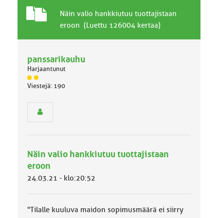
T
A
Näin valio hankkiutuu tuottajistaan
a
i
eroon (Luettu 126004 kertaa)
v
h
a
e
l
panssarikauhu
l
Harjaantunut
i
n
J
Viestejä: 190
ä
e
s
n
e
a
n
i
r
h
y
e
h
Näin valio hankkiutuu tuottajistaan
m
ä
eroon
l
24.03.21 - klo:20:52
u
o
k
k
"Tilalle kuuluva maidon sopimusmäärä ei siirry