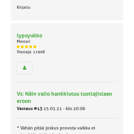
Kirjattu
lypsyukko
Mestari
J
Viestejä: 11908
ä
s
e
n
r
y
h
Vs: Näin valio hankkiutuu tuottajistaan
m
ä
eroon
l
Vastaus #13
25.03.21 - klo:20:06
u
o
k
k
^ Vähän pitää joskus provota vaikka ei
a