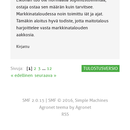
Eiköhän tuo ole normaalia sopimustoimintaa,
a
ostaja ostaa sen määrän kuin tarvitsee.
:
Markkinataloudessa noin toimittu iät ja ajat.
Tämäkin aloitus hyvä todiste, jotta maitotalous
harjoittelee vasta markkinatalouden
aakkosia.
Kirjattu
Sivuja:
[
1
]
2
3
...
12
TULOSTUSVERSIO
« edellinen
seuraava »
SMF 2.0.15
|
SMF © 2016
,
Simple Machines
Agronet teema by
Agronet
RSS