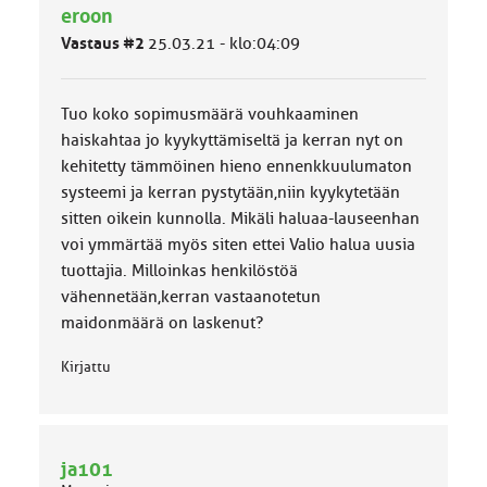
ä
eroon
l
Vastaus #2
25.03.21 - klo:04:09
u
o
k
k
Tuo koko sopimusmäärä vouhkaaminen
a
haiskahtaa jo kyykyttämiseltä ja kerran nyt on
:
kehitetty tämmöinen hieno ennenkkuulumaton
systeemi ja kerran pystytään,niin kyykytetään
sitten oikein kunnolla. Mikäli haluaa-lauseenhan
voi ymmärtää myös siten ettei Valio halua uusia
tuottajia. Milloinkas henkilöstöä
vähennetään,kerran vastaanotetun
maidonmäärä on laskenut?
Kirjattu
ja101