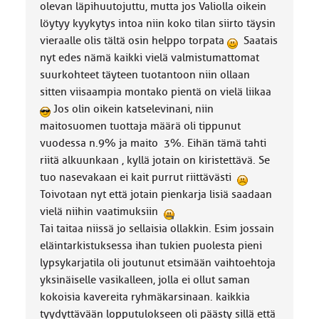
olevan läpihuutojuttu, mutta jos Valiolla oikein
löytyy kyykytys intoa niin koko tilan siirto täysin
vieraalle olis tältä osin helppo torpata
Saatais
nyt edes nämä kaikki vielä valmistumattomat
suurkohteet täyteen tuotantoon niin ollaan
sitten viisaampia montako pientä on vielä liikaa
Jos olin oikein katselevinani, niin
maitosuomen tuottaja määrä oli tippunut
vuodessa n.9% ja maito 3%. Eihän tämä tahti
riitä alkuunkaan , kyllä jotain on kiristettävä. Se
tuo nasevakaan ei kait purrut riittävästi
Toivotaan nyt että jotain pienkarja lisiä saadaan
vielä niihin vaatimuksiin
Tai taitaa niissä jo sellaisia ollakkin. Esim jossain
eläintarkistuksessa ihan tukien puolesta pieni
lypsykarjatila oli joutunut etsimään vaihtoehtoja
yksinäiselle vasikalleen, jolla ei ollut saman
kokoisia kavereita ryhmäkarsinaan. kaikkia
tyydyttävään lopputulokseen oli päästy sillä että