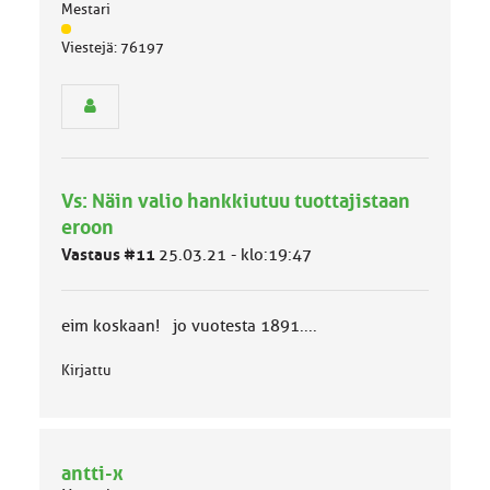
Mestari
J
Viestejä: 76197
ä
s
e
n
r
y
h
Vs: Näin valio hankkiutuu tuottajistaan
m
ä
eroon
l
Vastaus #11
25.03.21 - klo:19:47
u
o
k
k
eim koskaan! jo vuotesta 1891....
a
:
Kirjattu
antti-x