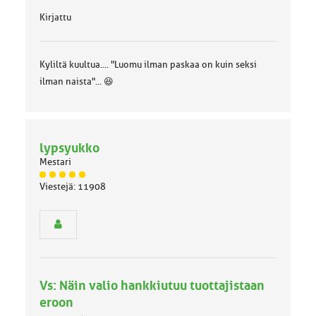
Kirjattu
Kyliltä kuultua.... "Luomu ilman paskaa on kuin seksi
ilman naista"... 😆
lypsyukko
Mestari
J
Viestejä: 11908
ä
s
e
n
r
y
h
Vs: Näin valio hankkiutuu tuottajistaan
m
ä
eroon
l