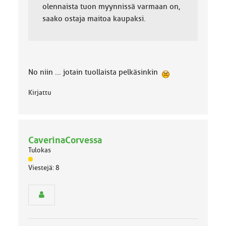
olennaista tuon myynnissä varmaan on,
saako ostaja maitoa kaupaksi.
No niin ... jotain tuollaista pelkäsinkin
Kirjattu
CaverinaCorvessa
Tulokas
J
Viestejä: 8
ä
s
e
n
r
y