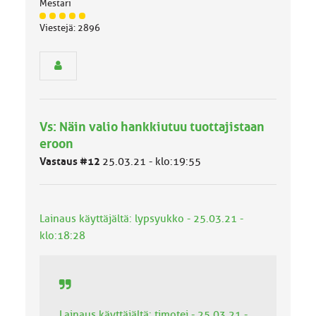
Mestari
J
Viestejä: 2896
ä
s
e
n
r
y
h
Vs: Näin valio hankkiutuu tuottajistaan
m
ä
eroon
l
Vastaus #12
25.03.21 - klo:19:55
u
o
k
k
Lainaus käyttäjältä: lypsyukko - 25.03.21 -
a
:
klo:18:28
Lainaus käyttäjältä: timotej - 25.03.21 -