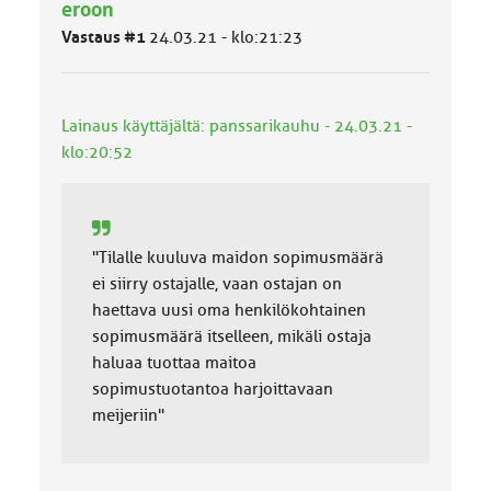
ä
eroon
l
Vastaus #1
24.03.21 - klo:21:23
u
o
k
k
Lainaus käyttäjältä: panssarikauhu - 24.03.21 -
a
:
klo:20:52
"Tilalle kuuluva maidon sopimusmäärä
ei siirry ostajalle, vaan ostajan on
haettava uusi oma henkilökohtainen
sopimusmäärä itselleen, mikäli ostaja
haluaa tuottaa maitoa
sopimustuotantoa harjoittavaan
meijeriin"