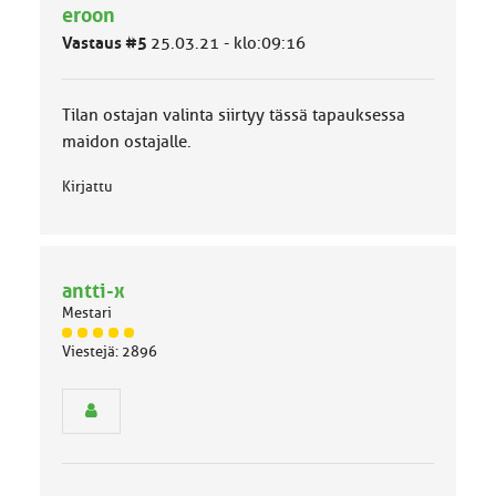
ä
eroon
l
Vastaus #5
25.03.21 - klo:09:16
u
o
k
k
Tilan ostajan valinta siirtyy tässä tapauksessa
a
maidon ostajalle.
:
Kirjattu
antti-x
Mestari
J
Viestejä: 2896
ä
s
e
n
r
y
h