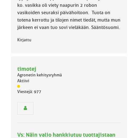
ko. vasikka oli viety naapurin 2 robon
vasikoiden seuraksi päivähoitoon. Tuota on
totena kerrottu ja tilojen nimet tiedät, mutta mun
järkeen ei vaan tuo sovi vieläkään. Sääntösuomi.
Kirjattu
timotej
Agronetin kehitysryhmä
Aktiivi
J
Viestejä: 977
ä
s
e
n
r
y
h
Vs: Näin valio hankkiutuu tuottajistaan
m