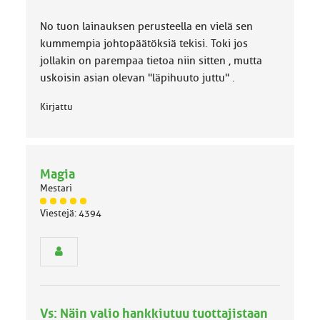
No tuon lainauksen perusteella en vielä sen
kummempia johtopäätöksiä tekisi. Toki jos
jollakin on parempaa tietoa niin sitten , mutta
uskoisin asian olevan "läpihuuto juttu" .
Kirjattu
Magia
Mestari
J
Viestejä: 4394
ä
s
e
n
r
y
h
Vs: Näin valio hankkiutuu tuottajistaan
m