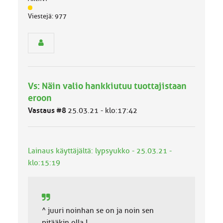
J
Viestejä: 977
ä
s
e
n
r
y
h
Vs: Näin valio hankkiutuu tuottajistaan
m
ä
eroon
l
Vastaus #8
25.03.21 - klo:17:42
u
o
k
k
Lainaus käyttäjältä: lypsyukko - 25.03.21 -
a
:
klo:15:19
^ juuri noinhan se on ja noin sen
pitääkin olla !