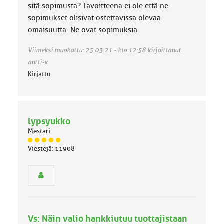
sitä sopimusta? Tavoitteena ei ole että ne
sopimukset olisivat ostettavissa olevaa
omaisuutta. Ne ovat sopimuksia.
Viimeksi muokattu: 25.03.21 - klo:12:58 kirjoittanut
antti-x
Kirjattu
lypsyukko
Mestari
J
Viestejä: 11908
ä
s
e
n
r
y
h
Vs: Näin valio hankkiutuu tuottajistaan
m