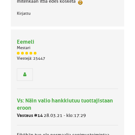
mitenkään ittiä edes kosketa
:
Kirjattu
Eemeli
Mestari
J
Viestejä: 25447
ä
s
e
n
r
y
h
Vs: Näin valio hankkiutuu tuottajistaan
m
ä
eroon
l
Vastaus #14
28.03.21 - klo:17:29
u
o
k
k