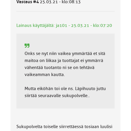
Vastaus #4
25.03.21 - klo:08:13
u
o
k
k
Lainaus käyttäjältä: ja101 - 25.03.21 - klo:07:20
a
:
Onks se nyt niin vaikea ymmärtää et sitä
maitoa on liikaa ja tuottajat ei ymmärrä
vähentää tuotanto ni se on tehtävä
vaikeamman kautta.
Mutta eiköhän toi ole ns. Läpihuuto juttu
siirtää seuraavalle sukupolvelle..
Sukupolvelta toiselle siirrettäessä tosiaan luulisi