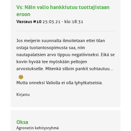
h
Vs: Näin valio hankkiutuu tuottajistaan
m
ä
eroon
l
Vastaus #10
25.03.21 - klo:18:31
u
o
k
k
Jos meijerin suunnalta ilmoitetaan ettei tilan
a
ostaja tuotantosopimusta saa, niin
:
nautapalatsien arvo tippuu negatiiviseksi. Eikä se
kovin hyvää tee myöskään peltojen
arvostukselle. Mitenkä silloin pankit suhtautuu...
Mutta onneksi Valiolla ei olla lyhytkatseisia.
Kirjattu
Oksa
Agronetin kehitysryhmä