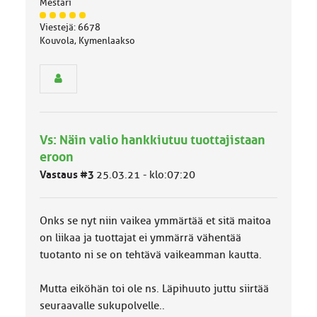
Mestari
J
Viestejä: 6678
ä
Kouvola, Kymenlaakso
s
e
n
r
y
h
m
Vs: Näin valio hankkiutuu tuottajistaan
ä
l
eroon
u
Vastaus #3
25.03.21 - klo:07:20
o
k
k
a
Onks se nyt niin vaikea ymmärtää et sitä maitoa
:
on liikaa ja tuottajat ei ymmärrä vähentää
tuotanto ni se on tehtävä vaikeamman kautta.
Mutta eiköhän toi ole ns. Läpihuuto juttu siirtää
seuraavalle sukupolvelle..