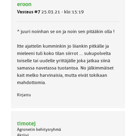
ä
eroon
l
Vastaus #7
25.03.21 - klo:15:19
u
o
k
k
^ juuri noinhan se on ja noin sen pitääkin olla !
a
:
Itte ajattelin kumminkin jo liiankin pitkälle ja
mieleeni tuli koko tilan siirrot ... sukupolvelta
toiselle tai uudelle yrittäjälle joka jatkaa siinä
samassa navetassa tuotantoa. No jälkimmäiset
kait melko harvinaisia, mutta eivät tokikaan
mahdottomia.
Kirjattu
timotej
Agronetin kehitysryhmä
Aktiivi