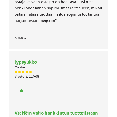
a
ostajalle, vaan ostajan on haettava uusi oma
:
henkilökohtainen sopimusmäärä itselleen, mikäli
ostaja haluaa tuottaa maitoa sopimustuotantoa
harjoittavaan meijeriin"
Kirjattu
lypsyukko
Mestari
J
Viestejä: 11908
ä
s
e
n
r
y
h
Vs: Näin valio hankkiutuu tuottajistaan
m