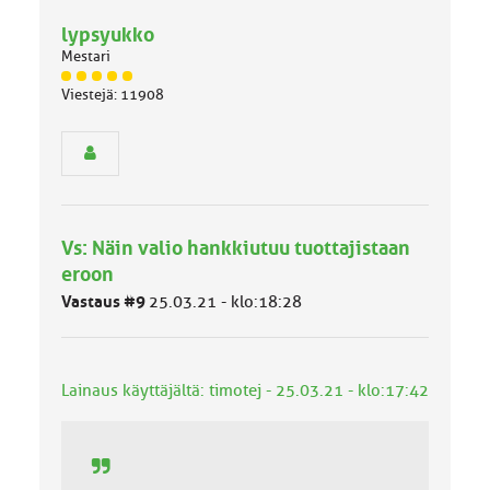
lypsyukko
Mestari
J
Viestejä: 11908
ä
s
e
n
r
y
h
Vs: Näin valio hankkiutuu tuottajistaan
m
ä
eroon
l
Vastaus #9
25.03.21 - klo:18:28
u
o
k
k
Lainaus käyttäjältä: timotej - 25.03.21 - klo:17:42
a
: