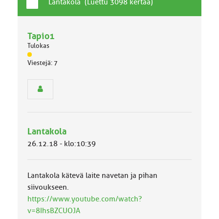
T
A
Lantakola (Luettu 3098 kertaa)
a
i
v
h
a
Tapio1
e
l
Tulokas
l
J
i
Viestejä: 7
ä
n
s
e
e
n
n
a
r
i
y
h
h
e
Lantakola
m
ä
26.12.18 - klo:10:39
l
u
o
Lantakola kätevä laite navetan ja pihan
k
k
siivoukseen.
a
https://www.youtube.com/watch?
:
v=8IhsBZCUOJA