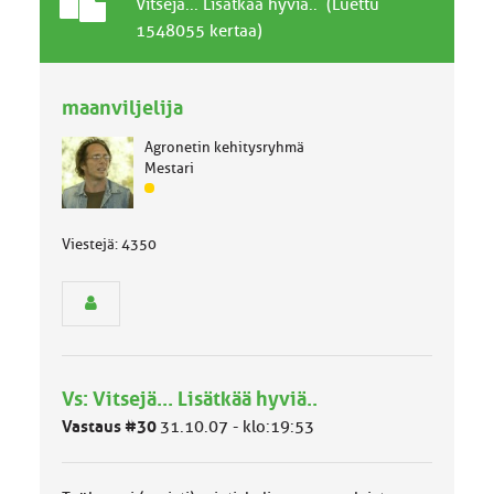
T
A
Vitsejä... Lisätkää hyviä.. (Luettu
a
i
1548055 kertaa)
v
h
a
e
l
maanviljelija
l
i
Agronetin kehitysryhmä
n
Mestari
e
J
n
ä
a
s
i
Viestejä: 4350
e
h
n
e
r
y
h
m
ä
Vs: Vitsejä... Lisätkää hyviä..
l
u
Vastaus #30
31.10.07 - klo:19:53
o
k
k