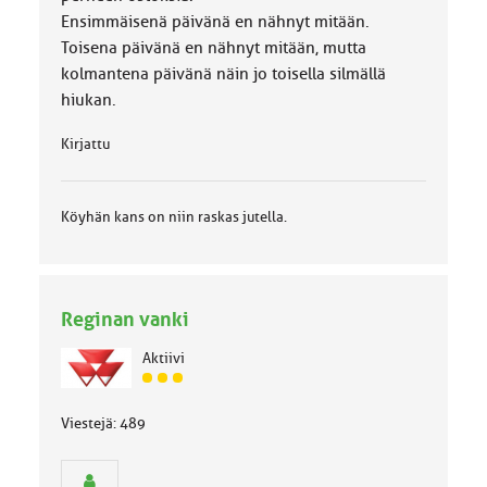
Ensimmäisenä päivänä en nähnyt mitään.
Toisena päivänä en nähnyt mitään, mutta
kolmantena päivänä näin jo toisella silmällä
hiukan.
Kirjattu
Köyhän kans on niin raskas jutella.
Reginan vanki
Aktiivi
J
ä
Viestejä: 489
s
e
n
r