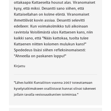
ottakaapa Kattaeselta housut alas. Viranomaiset
kysy, että miksi. Desantti sano siihen, että
Kattaisellahan on kolme elintä. Viranomaiset
ihmettilivät kovin assiaa. Desantti selevitti
edelleen: Kun voimakolmikko tuli aikoinaan
ravintola Voisilimästä ulos Kattaesen kans, niin
kaikki sano, että "Nääs kattokaa, tuolta tulee
Kattaenen niitten kolomen mulukun kans!"
Spededeus lisäsi siihen refleksinomaisesti:
"Ahneella on paskanen loppu!"
Kirjattu
"Lähes kaikki Kuntaliiton vuonna 2007 toteuttamaan
kyselytutkimukseen osallistuvat kunnat olivat tukeneet
jollain tavalla vesiosuuskuntien toimintaa."