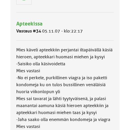
y
h
m
ä
Apteekissa
l
Vastaus #34
05.11.07 - klo:22:17
u
o
k
k
Mies käveli apteekkiin perjantai iltapäivällä käsiä
a
hieroen, apteekkari huomasi miehen ja kysyi
:
-Saisiko olla käsivoidetta
Mies vastasi
-No ei perkele, purkillinen viagra ja iso paketti
kondomeja ku on tulos bussillinen venäläisiä
huoria viikonlopun yli
Mies sai tavarat ja lähti tyytyväisenä, ja palasi
maanantai aamuna käsiä hieroen apteekkiin ja
apteekkari huomasi miehen taas ja kysyi
-Jaha saako olla enemmän kondomeja ja viagra
Mies vastasi