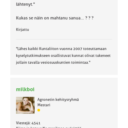
lähtenyt."
Kukas se näin on mahtanu sanua... ? ? ?
Kirjattu
"Lähes kaikki Kuntaliiton vuonna 2007 toteuttamaan
kyselytutkimukseen osallistuvat kunnat olivat tukeneet
jollain tavalla vesiosuuskuntien toimintaa."
milkboi
Agronetin kehitysryhmä
Mestari
J
ä
s
Viestejä: 4541
e