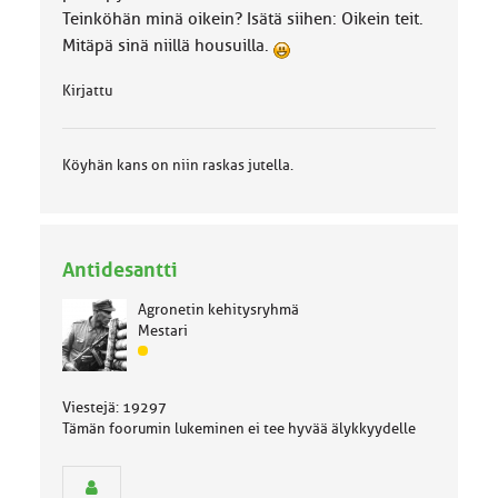
Teinköhän minä oikein? Isätä siihen: Oikein teit.
Mitäpä sinä niillä housuilla.
Kirjattu
Köyhän kans on niin raskas jutella.
Antidesantti
Agronetin kehitysryhmä
Mestari
J
ä
s
Viestejä: 19297
e
Tämän foorumin lukeminen ei tee hyvää älykkyydelle
n
r
y