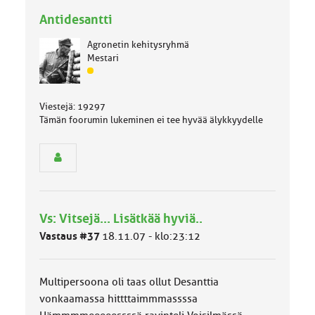
Antidesantti
Agronetin kehitysryhmä
Mestari
J
ä
s
Viestejä: 19297
e
Tämän foorumin lukeminen ei tee hyvää älykkyydelle
n
r
y
h
m
ä
l
Vs: Vitsejä... Lisätkää hyviä..
u
o
Vastaus #37
18.11.07 - klo:23:12
k
k
a
Multipersoona oli taas ollut Desanttia
:
vonkaamassa hittttaimmmassssa