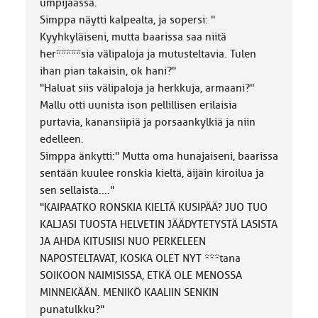
umpijäässä.
Simppa näytti kalpealta, ja sopersi: "
Kyyhkyläiseni, mutta baarissa saa niitä
her*****sia välipaloja ja mutusteltavia. Tulen
ihan pian takaisin, ok hani?"
"Haluat siis välipaloja ja herkkuja, armaani?"
Mallu otti uunista ison pellillisen erilaisia
purtavia, kanansiipiä ja porsaankylkiä ja niin
edelleen.
Simppa änkytti:" Mutta oma hunajaiseni, baarissa
sentään kuulee ronskia kieltä, äijäin kiroilua ja
sen sellaista...."
"KAIPAATKO RONSKIA KIELTÄ KUSIPÄÄ? JUO TUO
KALJASI TUOSTA HELVETIN JÄÄDYTETYSTÄ LASISTA
JA AHDA KITUSIISI NUO PERKELEEN
NAPOSTELTAVAT, KOSKA OLET NYT ***tana
SOIKOON NAIMISISSA, ETKÄ OLE MENOSSA
MINNEKÄÄN. MENIKÖ KAALIIN SENKIN
punatulkku?"