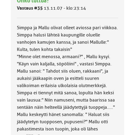
Onko tuttua?
l
Vastaus #35
13.11.07 - klo:23:14
u
o
k
k
Simppa ja Mallu olivat olleet aviossa pari viikkoa.
a
Simppa halusi lähteä kaupungille oluelle
:
vanhojen kamujen kanssa, ja sanoi Mallulle:"
Kulta, tulen kohta takaisin"
"Minne olet menossa, armaani?" , Mallu kysyi.
"Käyn vain kaljalla, söpöliini" , vastasi Simppa.
Mallu sanoi: " Tahdot siis oluen, rakkaani", ja
aukaisi jääkaapin oven ja esitteli suuren
valikoiman erilaisia ulkolaisia olutmerkkejä.
Simppa ei tiennyt mitä sanoa, lopulta hän keksi
vain lausua:" Niin namuseni, mutta baarissa saa
sentään näin helteellä jäädytettyjä tuoppeja....."
Mallu keskeytti hänet sanomalla: " Haluat siis
jäädytetyn tuopposen, pupuseni?" Mallu otti
pakastimesta ison tuopin, joka oli lähes