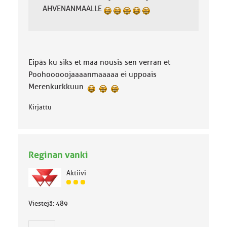
AHVENANMAALLE
Eipäs ku siks et maa nousis sen verran et
Poohooooojaaaanmaaaaa ei uppoais
Merenkurkkuun
Kirjattu
Reginan vanki
Aktiivi
J
ä
Viestejä: 489
s
e
n