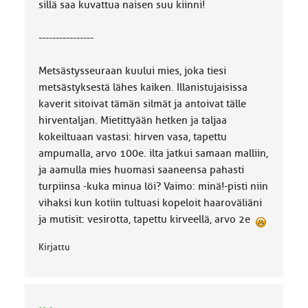
sillä saa kuvattua naisen suu kiinni!
----------------
Metsästysseuraan kuului mies, joka tiesi
metsästyksestä lähes kaiken. Illanistujaisissa
kaverit sitoivat tämän silmät ja antoivat tälle
hirventaljan. Mietittyään hetken ja taljaa
kokeiltuaan vastasi: hirven vasa, tapettu
ampumalla, arvo 100e. ilta jatkui samaan malliin,
ja aamulla mies huomasi saaneensa pahasti
turpiinsa -kuka minua löi? Vaimo: minä!-pisti niin
vihaksi kun kotiin tultuasi kopeloit haaroväliäni
ja mutisit: vesirotta, tapettu kirveellä, arvo 2e
Kirjattu