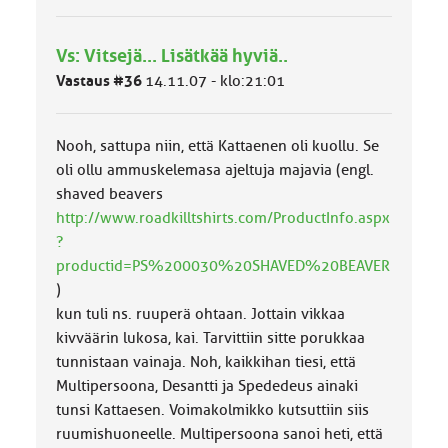
m
ä
l
Vs: Vitsejä... Lisätkää hyviä..
u
o
Vastaus #36
14.11.07 - klo:21:01
k
k
a
Nooh, sattupa niin, että Kattaenen oli kuollu. Se
:
oli ollu ammuskelemasa ajeltuja majavia (engl.
shaved beavers
http://www.roadkilltshirts.com/ProductInfo.aspx
?
productid=PS%200030%20SHAVED%20BEAVER
)
kun tuli ns. ruuperä ohtaan. Jottain vikkaa
kivväärin lukosa, kai. Tarvittiin sitte porukkaa
tunnistaan vainaja. Noh, kaikkihan tiesi, että
Multipersoona, Desantti ja Spededeus ainaki
tunsi Kattaesen. Voimakolmikko kutsuttiin siis
ruumishuoneelle. Multipersoona sanoi heti, että