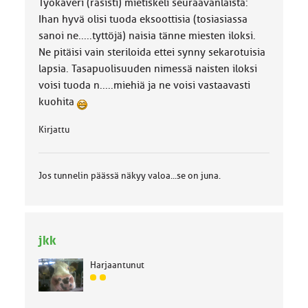
Työkaveri (rasisti) mietiskeli seuraavanlaista:
a
Ihan hyvä olisi tuoda eksoottisia (tosiasiassa
:
sanoi ne.....tyttöjä) naisia tänne miesten iloksi.
Ne pitäisi vain steriloida ettei synny sekarotuisia
lapsia. Tasapuolisuuden nimessä naisten iloksi
voisi tuoda n.....miehiä ja ne voisi vastaavasti
kuohita
Kirjattu
Jos tunnelin päässä näkyy valoa...se on juna.
jkk
Harjaantunut
J
ä
s