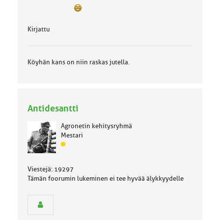
Kirjattu
Köyhän kans on niin raskas jutella.
Antidesantti
Agronetin kehitysryhmä
Mestari
J
ä
s
Viestejä: 19297
e
Tämän foorumin lukeminen ei tee hyvää älykkyydelle
n
r
y
h