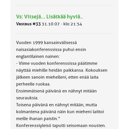
h
m
ä
Vs: Vitsejä... Lisätkää hyviä..
l
Vastaus #33
31.10.07 - klo:21:54
u
o
k
k
Vuoden 1999 kansainvälisessä
a
naisasiakonferenssissa puhui ensin
:
englantilainen nainen:
- Viime vuoden konferenssissa päätimme
näyttää miehille heidän paikkansa. Kokouksen
jälkeen sanoin miehelleni, etten enää laita
perheelle ruokaa.
Ensimmäisenä päivänä en nähnyt mitään
seurauksia.
Toisena päivänä en nähnyt mitään, mutta
kolmantena päivänä näin kun mieheni laittoi
meille ihanan paistin."
Konferenssiyleisö taputti seisomaan nousten.