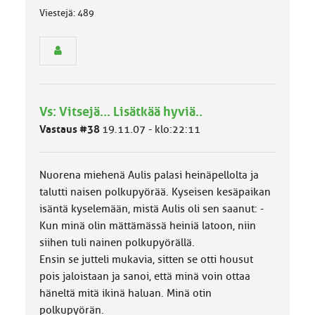
Viestejä: 489
s
e
n
r
y
h
m
ä
Vs: Vitsejä... Lisätkää hyviä..
l
Vastaus #38
19.11.07 - klo:22:11
u
o
k
k
Nuorena miehenä Aulis palasi heinäpellolta ja
a
talutti naisen polkupyörää. Kyseisen kesäpaikan
:
isäntä kyselemään, mistä Aulis oli sen saanut: -
Kun minä olin mättämässä heiniä latoon, niin
siihen tuli nainen polkupyörällä.
Ensin se jutteli mukavia, sitten se otti housut
pois jaloistaan ja sanoi, että minä voin ottaa
häneltä mitä ikinä haluan. Minä otin
polkupyörän.