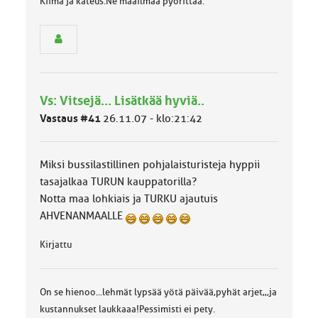
Kiima ja kateus.Ne maailmaa pyörittää.
n
r
y
h
m
ä
l
Vs: Vitsejä... Lisätkää hyviä..
u
Vastaus #41
26.11.07 - klo:21:42
o
k
k
a
Miksi bussilastillinen pohjalaisturisteja hyppii
:
tasajalkaa TURUN kauppatorilla?
Notta maa lohkiais ja TURKU ajautuis
AHVENANMAALLE
Kirjattu
On se hienoo...lehmät lypsää yötä päivää,pyhät arjet,,,ja
kustannukset laukkaaa!Pessimisti ei pety.