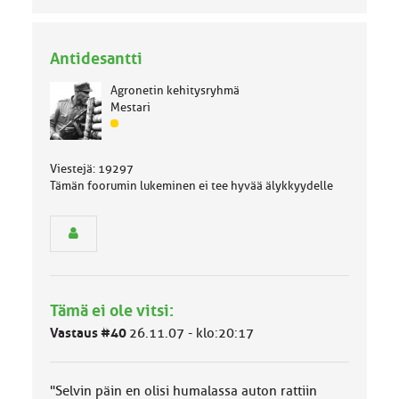
Antidesantti
Agronetin kehitysryhmä
Mestari
J
ä
s
Viestejä: 19297
e
Tämän foorumin lukeminen ei tee hyvää älykkyydelle
n
r
y
h
m
ä
l
Tämä ei ole vitsi:
u
o
Vastaus #40
26.11.07 - klo:20:17
k
k
a
"Selvin päin en olisi humalassa auton rattiin
: