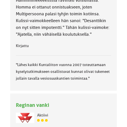
Hämmmmeeeeessssä ravinteli Voisilmässä.
Homma ei ottanut onnistuakseen, joten
Multipersoona palasi tyhjin toimin kotiinsa.
Kulissi-vaimokkeelleen hän sanoi: "Desanttikin
on nyt sitten impotentti." Tähän kulissi-vaimoke:
"Ajatella, niin vähäisellä koulutuksella."
Kirjattu
"Lähes kaikki Kuntaliiton vuonna 2007 toteuttamaan
kyselytutkimukseen osallistuvat kunnat olivat tukeneet
jollain tavalla vesiosuuskuntien toimintaa."
Reginan vanki
Aktiivi
J
ä