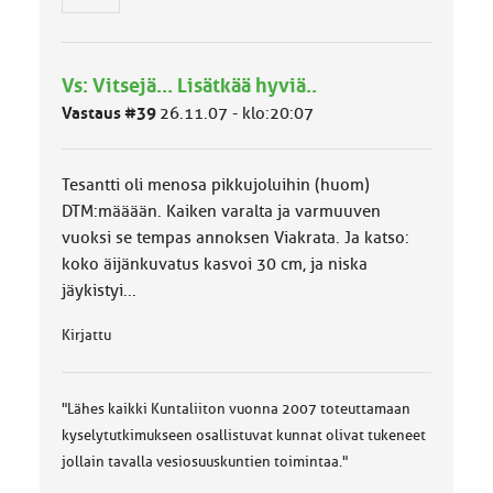
h
m
ä
l
Vs: Vitsejä... Lisätkää hyviä..
u
o
Vastaus #39
26.11.07 - klo:20:07
k
k
a
Tesantti oli menosa pikkujoluihin (huom)
:
DTM:määään. Kaiken varalta ja varmuuven
vuoksi se tempas annoksen Viakrata. Ja katso:
koko äijänkuvatus kasvoi 30 cm, ja niska
jäykistyi...
Kirjattu
"Lähes kaikki Kuntaliiton vuonna 2007 toteuttamaan
kyselytutkimukseen osallistuvat kunnat olivat tukeneet
jollain tavalla vesiosuuskuntien toimintaa."