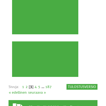
Sivuja:
1
2
[
3
]
4
5
...
187
TULOSTUSVERSIO
« edellinen
seuraava »