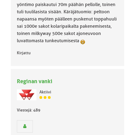
yöntimo paiskautui 70m päähän pellolle, toinen
tuli tuulilasista sisään. Käräjätuomio: peltoon
napaansa myöten päälleen puskenut toppahuuli
sai 1000e sakot kolaripaikalta pakenemisesta,
toinen milkyway 500e sakot ajoneuvoon
luvattomasta tunkeutumisesta
Kirjattu
Reginan vanki
Aktiivi
J
ä
Viestejä: 489
s
e
n
r
y