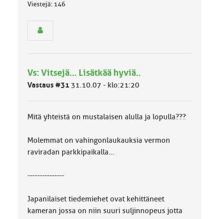
Viestejä: 146
e
n
r
y
h
m
ä
Vs: Vitsejä... Lisätkää hyviä..
l
u
Vastaus #31
31.10.07 - klo:21:20
o
k
k
Mitä yhteistä on mustalaisen alulla ja lopulla???
a
:
Molemmat on vahingonlaukauksia vermon
raviradan parkkipaikalla...
---------------
Japanilaiset tiedemiehet ovat kehittäneet
kameran jossa on niin suuri suljinnopeus jotta