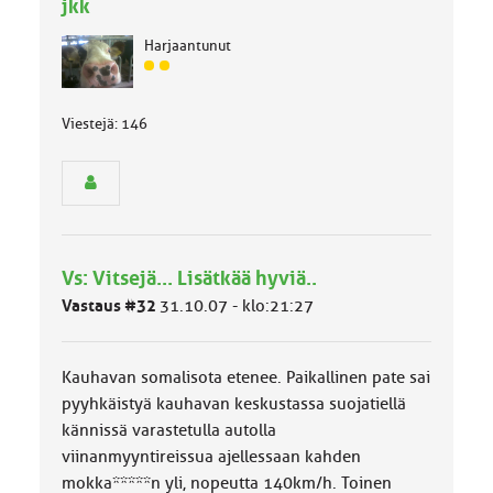
jkk
Harjaantunut
J
ä
s
Viestejä: 146
e
n
r
y
h
m
ä
Vs: Vitsejä... Lisätkää hyviä..
l
u
Vastaus #32
31.10.07 - klo:21:27
o
k
k
Kauhavan somalisota etenee. Paikallinen pate sai
a
pyyhkäistyä kauhavan keskustassa suojatiellä
:
kännissä varastetulla autolla
viinanmyyntireissua ajellessaan kahden
mokka*****n yli, nopeutta 140km/h. Toinen