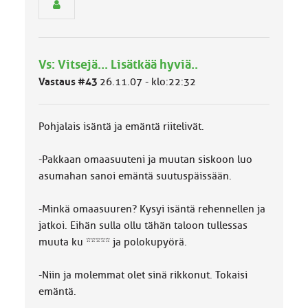
r
y
h
m
ä
Vs: Vitsejä... Lisätkää hyviä..
l
Vastaus #43
26.11.07 - klo:22:32
u
o
k
k
Pohjalais isäntä ja emäntä riitelivät.
a
:
-Pakkaan omaasuuteni ja muutan siskoon luo
asumahan sanoi emäntä suutuspäissään.
-Minkä omaasuuren? Kysyi isäntä rehennellen ja
jatkoi. Eihän sulla ollu tähän taloon tullessas
muuta ku ***** ja polokupyörä.
-Niin ja molemmat olet sinä rikkonut. Tokaisi
emäntä.