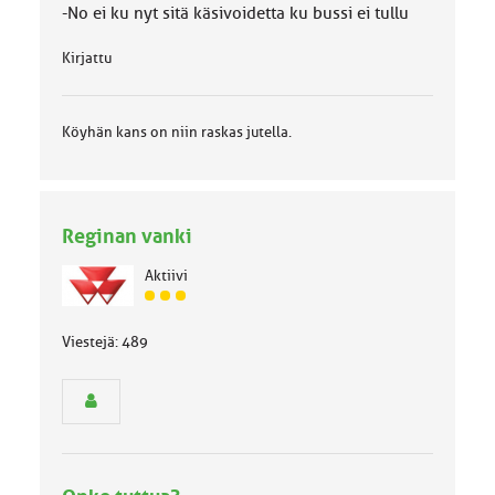
-No ei ku nyt sitä käsivoidetta ku bussi ei tullu
Kirjattu
Köyhän kans on niin raskas jutella.
Reginan vanki
Aktiivi
J
ä
Viestejä: 489
s
e
n
r
y
h
m
ä