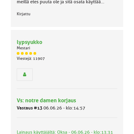
meillä etes puuta ole ja sitä osata käyttää...
Kirjattu
lypsyukko
Mestari
J
Viestejä: 11907
ä
s
e
n
r
y
h
Vs: notre damen korjaus
m
ä
Vastaus #13
06.06.26 - klo:14:57
l
u
o
k
Lainaus käyttäjältä: Oksa - 06.06.26 - klo:13:31