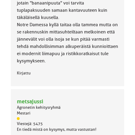
k
jotain "banaanipuuta" voi tarvita
a
tuplapaksuuden samaan kantavuuteen kuin
:
täkäläisellä kuusella.
Notre Damessa kyllä taitaa olla tammea mutta on
se rakennuskin mittasuhteiltaan melkoinen että
jännevälit voi olla isoja se kun pitää varmasti
tehdä mahdollisimman alkuperäistä kunnioittaen
ei modernit liimapuu ja ristikkoratkaisut tule
kysymykseen.
Kirjattu
metsajussi
Agronetin kehitysryhmä
Mestari
J
Viestejä: 5475
ä
En tiedä mistä on kysymys, mutta vastustan!
s