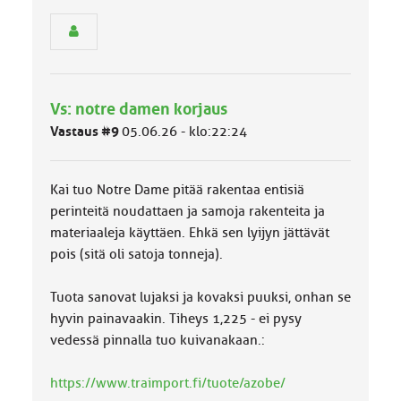
e
n
r
y
h
m
Vs: notre damen korjaus
ä
l
Vastaus #9
05.06.26 - klo:22:24
u
o
k
Kai tuo Notre Dame pitää rakentaa entisiä
k
a
perinteitä noudattaen ja samoja rakenteita ja
:
materiaaleja käyttäen. Ehkä sen lyijyn jättävät
pois (sitä oli satoja tonneja).
Tuota sanovat lujaksi ja kovaksi puuksi, onhan se
hyvin painavaakin. Tiheys 1,225 - ei pysy
vedessä pinnalla tuo kuivanakaan.:
https://www.traimport.fi/tuote/azobe/