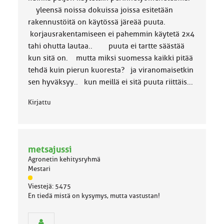
yleensä noissa dokuissa joissa esitetään
rakennustöitä on käytössä järeää puuta.
korjausrakentamiseen ei pahemmin käytetä 2x4
tahi ohutta lautaa.. puuta ei tartte säästää
kun sitä on. mutta miksi suomessa kaikki pitää
tehdä kuin pierun kuoresta? ja viranomaisetkin
sen hyväksyy.. kun meillä ei sitä puuta riittäis...
Kirjattu
metsajussi
Agronetin kehitysryhmä
Mestari
J
Viestejä: 5475
ä
En tiedä mistä on kysymys, mutta vastustan!
s
e
n