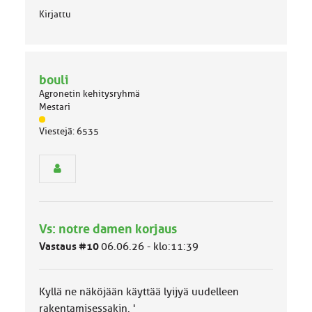
Kirjattu
bouli
Agronetin kehitysryhmä
Mestari
J
Viestejä: 6535
ä
s
e
n
r
y
h
Vs: notre damen korjaus
m
ä
Vastaus #10
06.06.26 - klo:11:39
l
u
o
Kyllä ne näköjään käyttää lyijyä uudelleen
k
k
rakentamisessakin. '