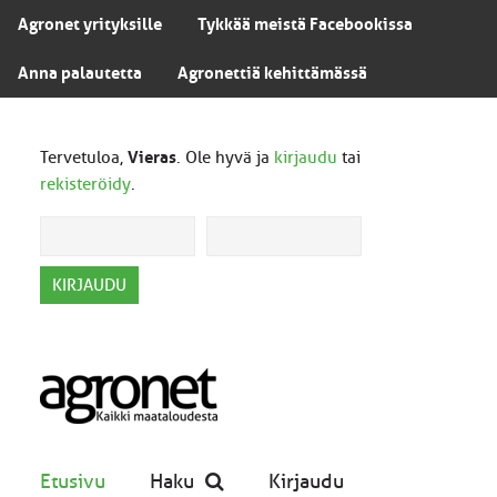
Agronet yrityksille
Tykkää meistä Facebookissa
Anna palautetta
Agronettiä kehittämässä
Tervetuloa,
Vieras
. Ole hyvä ja
kirjaudu
tai
rekisteröidy
.
Etusivu
Haku
Kirjaudu