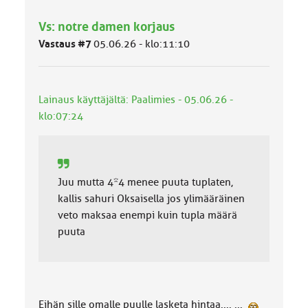
m
Vs: notre damen korjaus
ä
l
Vastaus #7
05.06.26 - klo:11:10
u
o
k
k
Lainaus käyttäjältä: Paalimies - 05.06.26 -
a
klo:07:24
:
Juu mutta 4*4 menee puuta tuplaten,
kallis sahuri Oksaisella jos ylimääräinen
veto maksaa enempi kuin tupla määrä
puuta
Eihän sille omalle puulle lasketa hintaa.... ...