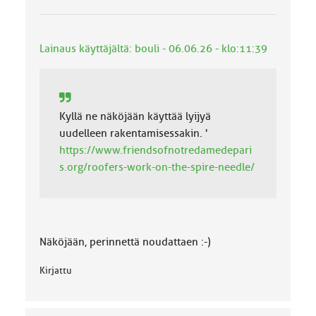
o
k
k
Lainaus käyttäjältä: bouli - 06.06.26 - klo:11:39
a
:
Kyllä ne näköjään käyttää lyijyä
uudelleen rakentamisessakin. '
https://www.friendsofnotredamedepari
s.org/roofers-work-on-the-spire-needle/
Näköjään, perinnettä noudattaen :-)
Kirjattu