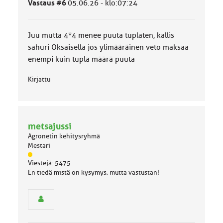
Vastaus #6
05.06.26 - klo:07:24
l
u
o
Juu mutta 4*4 menee puuta tuplaten, kallis
k
k
sahuri Oksaisella jos ylimääräinen veto maksaa
a
enempi kuin tupla määrä puuta
:
Kirjattu
metsajussi
Agronetin kehitysryhmä
Mestari
J
Viestejä: 5475
ä
En tiedä mistä on kysymys, mutta vastustan!
s
e
n
r
y
h