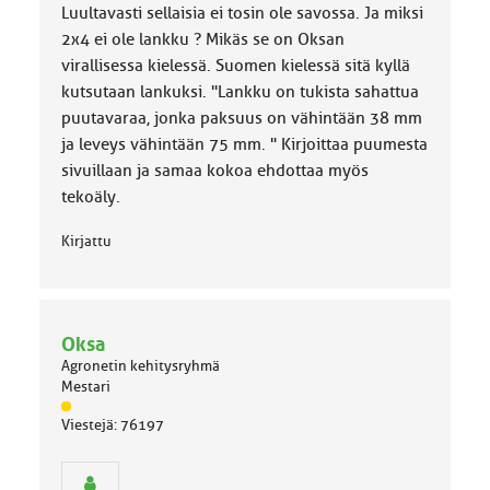
Luultavasti sellaisia ei tosin ole savossa. Ja miksi
2x4 ei ole lankku ? Mikäs se on Oksan
virallisessa kielessä. Suomen kielessä sitä kyllä
kutsutaan lankuksi. "Lankku on tukista sahattua
puutavaraa, jonka paksuus on vähintään 38 mm
ja leveys vähintään 75 mm. " Kirjoittaa puumesta
sivuillaan ja samaa kokoa ehdottaa myös
tekoäly.
Kirjattu
Oksa
Agronetin kehitysryhmä
Mestari
J
Viestejä: 76197
ä
s
e