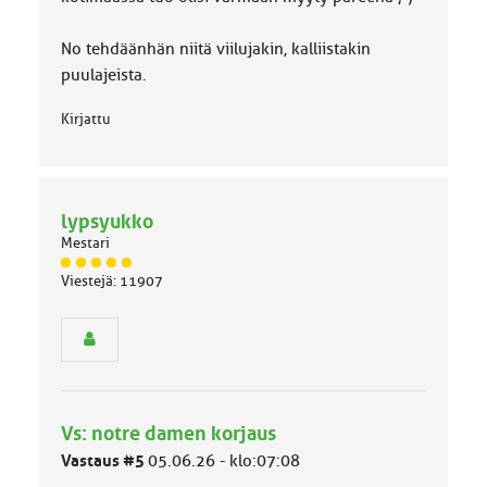
No tehdäänhän niitä viilujakin, kalliistakin
puulajeista.
Kirjattu
lypsyukko
Mestari
J
Viestejä: 11907
ä
s
e
n
r
y
h
Vs: notre damen korjaus
m
ä
Vastaus #5
05.06.26 - klo:07:08
l