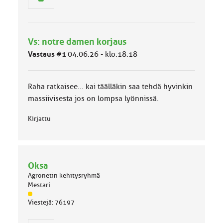
r
y
h
m
Vs: notre damen korjaus
ä
l
Vastaus #1
04.06.26 - klo:18:18
u
o
k
Raha ratkaisee... kai täälläkin saa tehdä hyvinkin
k
a
massiivisesta jos on lompsa lyönnissä.
:
Kirjattu
Oksa
Agronetin kehitysryhmä
Mestari
J
Viestejä: 76197
ä
s