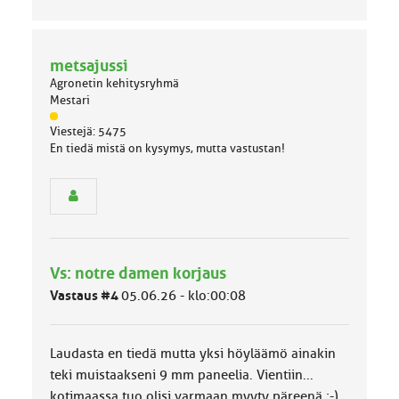
metsajussi
Agronetin kehitysryhmä
Mestari
J
Viestejä: 5475
ä
En tiedä mistä on kysymys, mutta vastustan!
s
e
n
r
y
h
m
Vs: notre damen korjaus
ä
l
Vastaus #4
05.06.26 - klo:00:08
u
o
k
Laudasta en tiedä mutta yksi höyläämö ainakin
k
a
teki muistaakseni 9 mm paneelia. Vientiin...
:
kotimaassa tuo olisi varmaan myyty päreenä ;-)