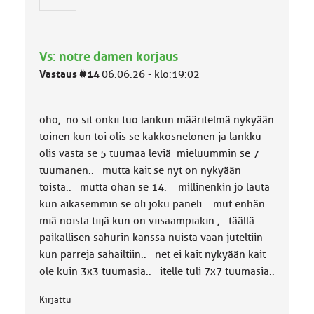
n
r
y
h
Vs: notre damen korjaus
m
ä
Vastaus #14
06.06.26 - klo:19:02
l
u
o
oho, no sit onkii tuo lankun määritelmä nykyään
k
k
toinen kun toi olis se kakkosnelonen ja lankku
a
olis vasta se 5 tuumaa leviä mieluummin se 7
:
tuumanen.. mutta kait se nyt on nykyään
toista.. mutta ohan se 14. millinenkin jo lauta
kun aikasemmin se oli joku paneli.. mut enhän
miä noista tiijä kun on viisaampiakin , - täällä.
paikallisen sahurin kanssa nuista vaan juteltiin
kun parreja sahailtiin.. net ei kait nykyään kait
ole kuin 3x3 tuumasia.. itelle tuli 7x7 tuumasia..
Kirjattu