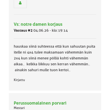
e
n
r
y
h
Vs: notre damen korjaus
m
ä
Vastaus #2
04.06.26 - klo:19:14
l
u
o
hauskaa siinä suhteessa että kun sahuutan puita
k
k
itelle ni 4x4 tulee maksamaan vähemmän kuin
a
2x4 kun siinä menee pölliä kohti vähemmän
:
aikaa.. kelkka liikkuu sen kerran vähemmän..
ainakin sahuri mulle tuon kertoi..
Kirjattu
Perussuomalainen porvari
Mestari