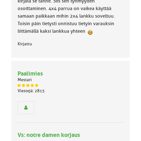
kirjata se tänne. Siis sen tyhmyyden
osoittaminen. 4x4 parrua on vaikea käyttää
samaan paikkaan mihin 2x4 lankku soveltuu.
Toisin päin tietysti onnistuu tietyin varauksin
liittämällä kaksi lankkua yhteen
Kirjattu
Paalimies
Mestari
J
Viestejä: 2815
ä
s
e
n
r
y
h
Vs: notre damen korjaus
m
ä