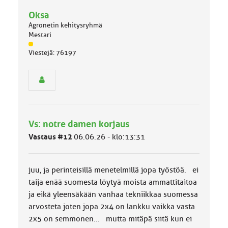
Oksa
Agronetin kehitysryhmä
Mestari
J
Viestejä: 76197
ä
s
e
n
r
y
h
Vs: notre damen korjaus
m
ä
Vastaus #12
06.06.26 - klo:13:31
l
u
o
juu, ja perinteisillä menetelmillä jopa työstöä. ei
k
k
taija enää suomesta löytyä moista ammattitaitoa
a
ja eikä yleensäkään vanhaa tekniikkaa suomessa
:
arvosteta joten jopa 2x4 on lankku vaikka vasta
2x5 on semmonen... mutta mitäpä siitä kun ei