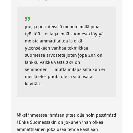
k
a
:
juu, ja perinteisillä menetelmillä jopa
työstöä. ei taija enää suomesta löytyä
moista ammattitaitoa ja eikä
yleensäkään vanhaa tekniikkaa
suomessa arvosteta joten jopa 2x4 on
lankku vaikka vasta 2x5 on
semmonen... mutta mitäpä siitä kun ei
meillä etes puuta ole ja sitä osata
käyttää...
Miksi ihmeessä ihmisen pitää olla noin pessimisti
! Ehkä Suomessakin on jokunen ihan oikea
ammattilainen joka osaa tehdä käsillään.