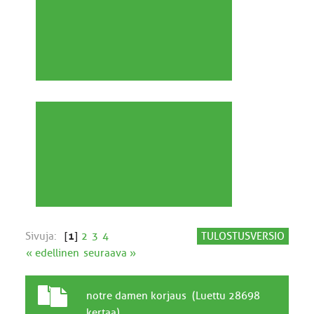
Sivuja:
[
1
]
2
3
4
TULOSTUSVERSIO
« edellinen
seuraava »
T
A
notre damen korjaus (Luettu 28698
a
i
kertaa)