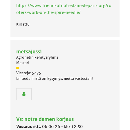
a
https://www.friendsofnotredamedeparis.org/ro
:
ofers-work-on-the-spire-needle/
Kirjattu
metsajussi
Agronetin kehitysryhmä
Mestari
J
Viestejä: 5475
ä
En tiedä mistä on kysymys, mutta vastustan!
s
e
n
r
y
h
m
Vs: notre damen korjaus
ä
l
Vastaus #11
06.06.26 - klo:12:30
u