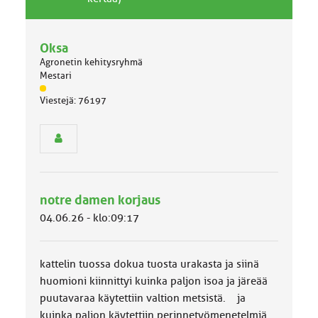
v
h
a
e
l
Oksa
l
Agronetin kehitysryhmä
i
Mestari
n
J
e
Viestejä: 76197
ä
n
s
a
e
i
n
h
r
e
y
h
notre damen korjaus
m
ä
04.06.26 - klo:09:17
l
u
o
kattelin tuossa dokua tuosta urakasta ja siinä
k
k
huomioni kiinnittyi kuinka paljon isoa ja järeää
a
puutavaraa käytettiin valtion metsistä. ja
:
kuinka paljon käytettiin perinnetyömenetelmiä.