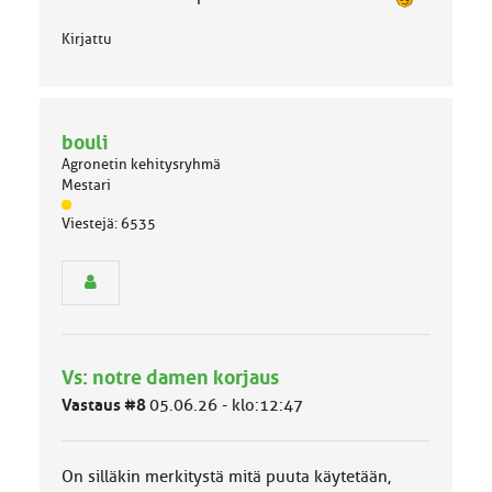
Kirjattu
bouli
Agronetin kehitysryhmä
Mestari
J
Viestejä: 6535
ä
s
e
n
r
y
h
Vs: notre damen korjaus
m
ä
Vastaus #8
05.06.26 - klo:12:47
l
u
o
On silläkin merkitystä mitä puuta käytetään,
k