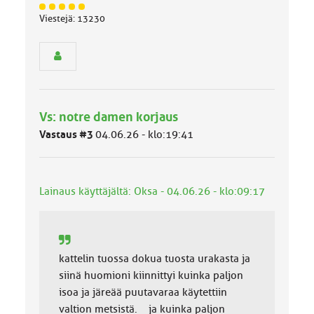
J
Viestejä: 13230
ä
s
e
n
r
y
h
Vs: notre damen korjaus
m
ä
Vastaus #3
04.06.26 - klo:19:41
l
u
o
k
Lainaus käyttäjältä: Oksa - 04.06.26 - klo:09:17
k
a
:
kattelin tuossa dokua tuosta urakasta ja
siinä huomioni kiinnittyi kuinka paljon
isoa ja järeää puutavaraa käytettiin
valtion metsistä. ja kuinka paljon