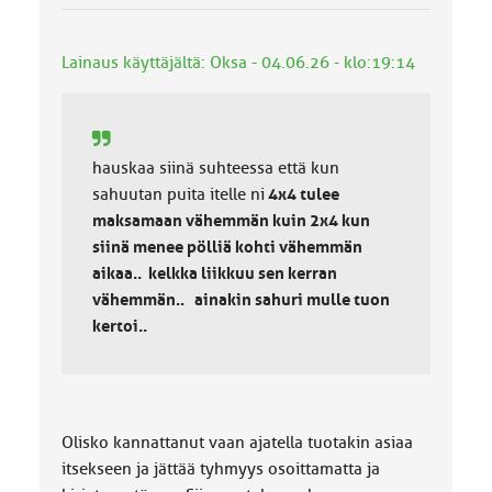
u
o
k
Lainaus käyttäjältä: Oksa - 04.06.26 - klo:19:14
k
a
:
hauskaa siinä suhteessa että kun
sahuutan puita itelle ni
4x4 tulee
maksamaan vähemmän kuin 2x4 kun
siinä menee pölliä kohti vähemmän
aikaa.. kelkka liikkuu sen kerran
vähemmän.. ainakin sahuri mulle tuon
kertoi..
Olisko kannattanut vaan ajatella tuotakin asiaa
itsekseen ja jättää tyhmyys osoittamatta ja