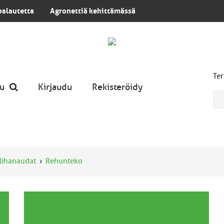
palautetta
Agronettiä kehittämässä
Ter
u
Kirjaudu
Rekisteröidy
lihanaudat
Rehunteko