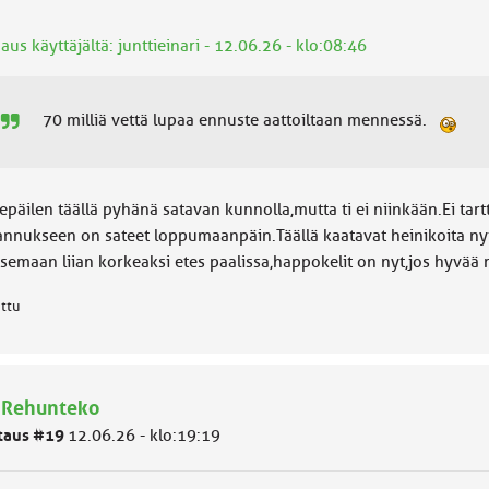
aus käyttäjältä: junttieinari - 12.06.26 - klo:08:46
70 milliä vettä lupaa ennuste aattoiltaan mennessä.
epäilen täällä pyhänä satavan kunnolla,mutta ti ei niinkään.Ei tar
annukseen on sateet loppumaanpäin.Täällä kaatavat heinikoita n
semaan liian korkeaksi etes paalissa,happokelit on nyt,jos hyvää
attu
 Rehunteko
taus #19
12.06.26 - klo:19:19