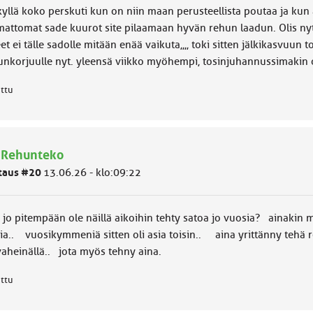
kyllä koko perskuti kun on niin maan perusteellista poutaa ja kun 
mattomat sade kuurot site pilaamaan hyvän rehun laadun. Olis nyt 
et ei tälle sadolle mitään enää vaikuta,,,, toki sitten jälkikasvuun t
unkorjuulle nyt. yleensä viikko myöhempi, tosinjuhannussimakin on
attu
 Rehunteko
taus #20
13.06.26 - klo:09:22
 jo pitempään ole näillä aikoihin tehty satoa jo vuosia? ainakin m
ia.. vuosikymmeniä sitten oli asia toisin.. aina yrittänny tehä re
vaheinällä.. jota myös tehny aina.
attu