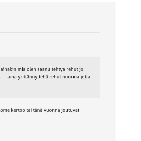
 ainakin miä olen saanu tehtyä rehut jo
n.. aina yrittänny tehä rehut nuorina jotta
lome kertoo tai tänä vuonna joutuvat