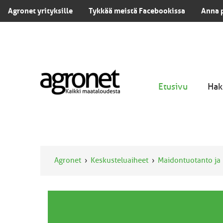
Agronet yrityksille
Tykkää meistä Facebookissa
Anna 
Etusivu
Hak
Agronet
Keskusteluaiheet
Maidontuotanto ja 