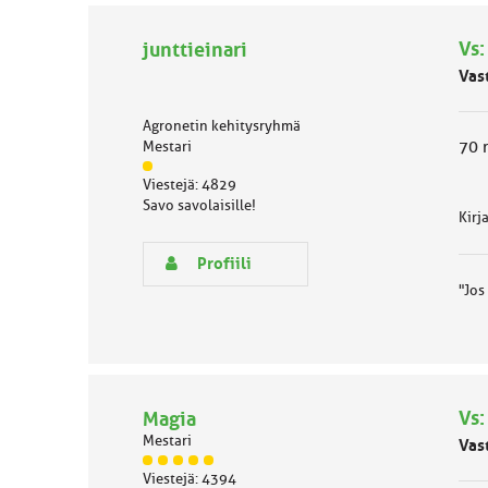
ä
l
Vs:
junttieinari
u
o
Vas
k
k
Agronetin kehitysryhmä
a
70 
Mestari
:
J
Viestejä: 4829
ä
Savo savolaisille!
s
Kirj
e
n
Profiili
r
"Jos
y
h
-
m
ä
l
u
Vs:
Magia
o
k
Mestari
Vas
k
J
Viestejä: 4394
a
ä