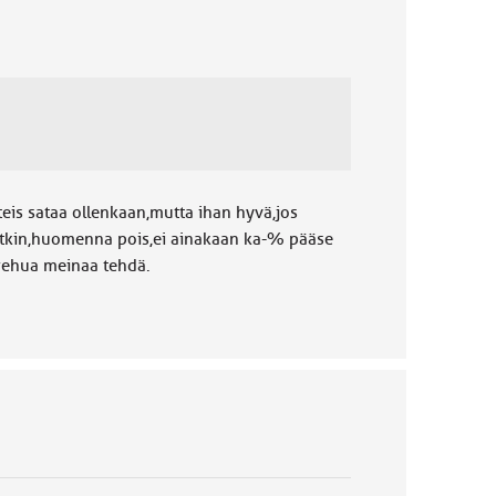
tteis sataa ollenkaan,mutta ihan hyvä,jos
ytkin,huomenna pois,ei ainakaan ka-% pääse
 rehua meinaa tehdä.