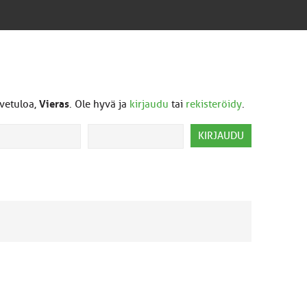
vetuloa,
Vieras
. Ole hyvä ja
kirjaudu
tai
rekisteröidy
.