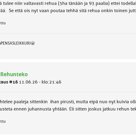
ä tulee niin valtavasti rehua (5ha tänään ja 93 paalia) ettei todella
vää. Se että ois nyt vaan poutaa tehhä sitä rehua onkin toinen jut
attu
uPENSASLEIKKURI😬
 Rehunteko
taus #16
11.06.26 - klo:21:46
htelee paaleja sittenkin ihan pirusti, mutta eipä nuo nyt kuivia oll
usteta ennen juhannusta yhtään. Eli sitten joskus jatkuu rehun te
attu