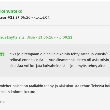
 Rehunteko
taus #21
13.06.26 - klo:14:04
aus käyttäjältä: Oksa - 13.06.26 - klo:09:22
eiks jo pitempään ole näillä aikoihin tehty satoa jo vuosia?
reilusti ennen jussia.. vuosikymmeniä sitten oli asia toisi
sit asiaa voi korjata kuivaheinällä.. jota myös tehny aina.
miehet-naiset on täälläkin tehny jo alakukuusta rehun.Tekevät ko
emään kolome kertoo.
attu