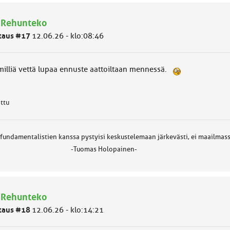
 Rehunteko
taus #17
12.06.26 - klo:08:46
milliä vettä lupaa ennuste aattoiltaan mennessä.
attu
 fundamentalistien kanssa pystyisi keskustelemaan järkevästi, ei maailmass
Tuomas Holopainen-
 Rehunteko
taus #18
12.06.26 - klo:14:21