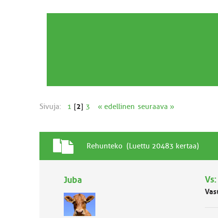
Sivuja:
1
[
2
]
3
« edellinen
seuraava »
T
A
Rehunteko (Luettu 20483 kertaa)
a
i
v
h
a
Vs:
Juba
e
l
Vas
l
i
n