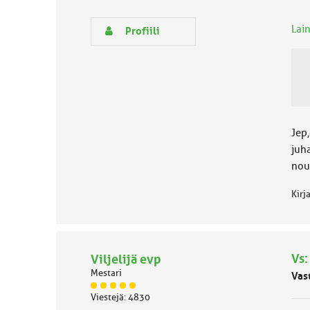
:
s
e
Lain
Profiili
n
r
y
h
m
ä
l
u
Jep,
o
juh
k
nou
k
a
Kirj
:
Vs:
Viljelijä evp
Mestari
Vas
J
Viestejä: 4830
ä