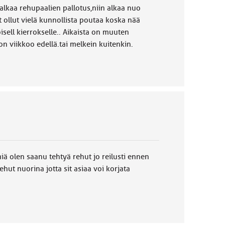
alkaa rehupaalien pallotus,niin alkaa nuo
ollut vielä kunnollista poutaa koska nää
oisell kierrokselle.. Aikaista on muuten
 viikkoo edellä.tai melkein kuitenkin.
iä olen saanu tehtyä rehut jo reilusti ennen
hut nuorina jotta sit asiaa voi korjata