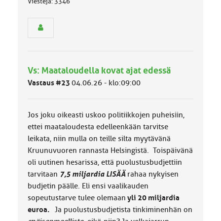
Viestejä: 3346
n
r
y
h
m
ä
l
Vs: Maataloudella kovat ajat edessä
u
o
Vastaus #23
04.06.26 - klo:09:00
k
k
a
Jos joku oikeasti uskoo politiikkojen puheisiin,
:
ettei maataloudesta edelleenkään tarvitse
leikata, niin mulla on teille silta myytävänä
Kruunuvuoren rannasta Helsingistä. Toispäivänä
oli uutinen hesarissa, että puolustusbudjettiin
tarvitaan
7,5 miljardia LISÄÄ
rahaa nykyisen
budjetin päälle. Eli ensi vaalikauden
sopeutustarve tulee olemaan
yli 20 miljardia
euroa.
Ja puolustusbudjetista tinkiminenhän on