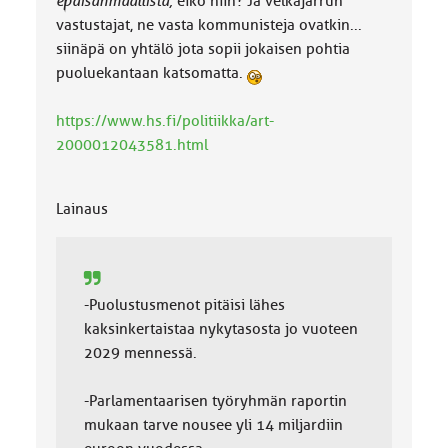
epäisanmaallista,
eikö niin? Ja velkajarrun
vastustajat, ne vasta kommunisteja ovatkin...
siinäpä on yhtälö jota sopii jokaisen pohtia
puoluekantaan katsomatta.
https://www.hs.fi/politiikka/art-
2000012043581.html
Lainaus
-Puolustusmenot pitäisi lähes
kaksinkertaistaa nykytasosta jo vuoteen
2029 mennessä.
-Parlamentaarisen työryhmän raportin
mukaan tarve nousee yli 14 miljardiin