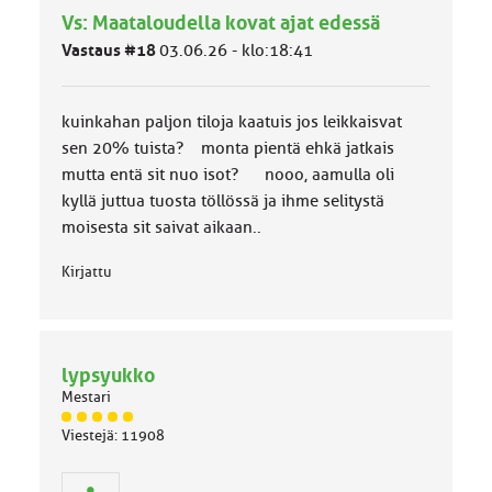
h
Vs: Maataloudella kovat ajat edessä
m
ä
Vastaus #18
03.06.26 - klo:18:41
l
u
o
kuinkahan paljon tiloja kaatuis jos leikkaisvat
k
k
sen 20% tuista? monta pientä ehkä jatkais
a
mutta entä sit nuo isot? nooo, aamulla oli
:
kyllä juttua tuosta töllössä ja ihme selitystä
moisesta sit saivat aikaan..
Kirjattu
lypsyukko
Mestari
J
Viestejä: 11908
ä
s
e