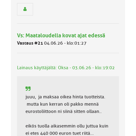
e
n
r
y
h
m
Vs: Maataloudella kovat ajat edessä
ä
l
Vastaus #21
04.06.26 - klo:01:27
u
o
k
k
Lainaus käyttäjältä: Oksa - 03.06.26 - klo:19:02
a
:
juuu, ja maksaa oikea hinta tuotteista.
mutta kun kerran oli pakko mennä
eurostoliittoon ni siinä sitten ollaan..
eikös tuolla aikasemmin ollu juttua kuin
ei etes 440 000 euron tuet riitä...