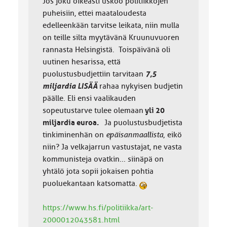
Jos joku oikeasti uskoo politiikkojen
puheisiin, ettei maataloudesta
edelleenkään tarvitse leikata, niin mulla
on teille silta myytävänä Kruunuvuoren
rannasta Helsingistä. Toispäivänä oli
uutinen hesarissa, että
puolustusbudjettiin tarvitaan
7,5
miljardia LISÄÄ
rahaa nykyisen budjetin
päälle. Eli ensi vaalikauden
sopeutustarve tulee olemaan
yli 20
miljardia euroa.
Ja puolustusbudjetista
tinkiminenhän on
epäisanmaallista,
eikö
niin? Ja velkajarrun vastustajat, ne vasta
kommunisteja ovatkin... siinäpä on
yhtälö jota sopii jokaisen pohtia
puoluekantaan katsomatta.
https://www.hs.fi/politiikka/art-
2000012043581.html