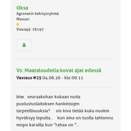
Oksa
Agronetin kehitysryhmä
Mestari
J
Viestejä: 76197
ä
s
e
n
r
y
h
Vs: Maataloudella kovat ajat edessä
m
ä
Vastaus #25
04.06.26 - klo:09:11
l
u
o
btw. seuraakohan kukaan nuita
k
k
puolustuslaitoksen hankintojen
a
tarpeellisuuksia? ois kiva tietää kuka nuokin
:
hyväksyy lopulta.. kun aina on tuolla tahtonnu
mopo karailla kun "rahaa on "..