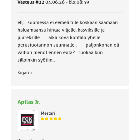
Vastaus #22
04.06.26 - klo:08:59
l
u
o
eli; suomessa ei eemeli tule koskaan saamaan
k
k
haluamaansa hintaa viljalle, kasviksille ja
a
juureksille.. aika kova kohtalo yhelle
:
perustuotannon suunnalle.. paljonkohan oli
valtion menot ennen euta? ruokaa kun
silloinkin syötiin..
Kirjattu
Apilas Jr.
Mestari
J
ä
s
e