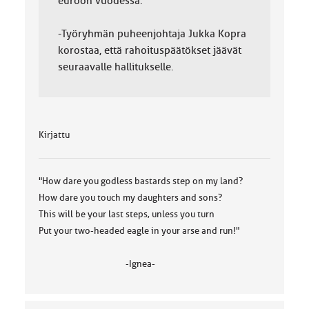
euroon vuodessa.
-Työryhmän puheenjohtaja Jukka Kopra
korostaa, että rahoituspäätökset jäävät
seuraavalle hallitukselle.
Kirjattu
"How dare you godless bastards step on my land?
How dare you touch my daughters and sons?
This will be your last steps, unless you turn
Put your two-headed eagle in your arse and run!"
-Ignea-