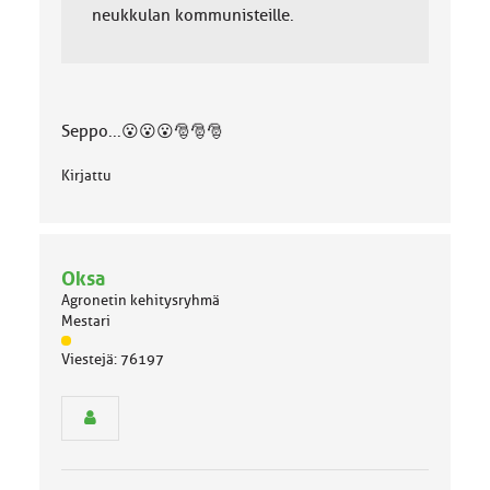
neukkulan kommunisteille.
Seppo...😮😮😮🎅🎅🎅
Kirjattu
Oksa
Agronetin kehitysryhmä
Mestari
J
Viestejä: 76197
ä
s
e
n
r
y