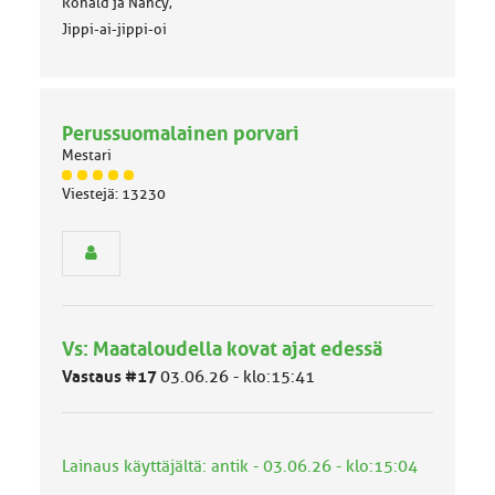
Ronald ja Nancy,
Jippi-ai-jippi-oi
Perussuomalainen porvari
Mestari
J
Viestejä: 13230
ä
s
e
n
r
y
h
Vs: Maataloudella kovat ajat edessä
m
ä
Vastaus #17
03.06.26 - klo:15:41
l
u
o
k
Lainaus käyttäjältä: antik - 03.06.26 - klo:15:04
k
a