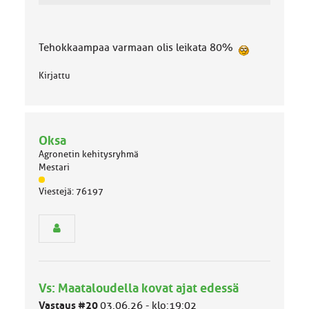
Tehokkaampaa varmaan olis leikata 80%
Kirjattu
Oksa
Agronetin kehitysryhmä
Mestari
J
Viestejä: 76197
ä
s
e
n
r
y
h
Vs: Maataloudella kovat ajat edessä
m
ä
Vastaus #20
03.06.26 - klo:19:02