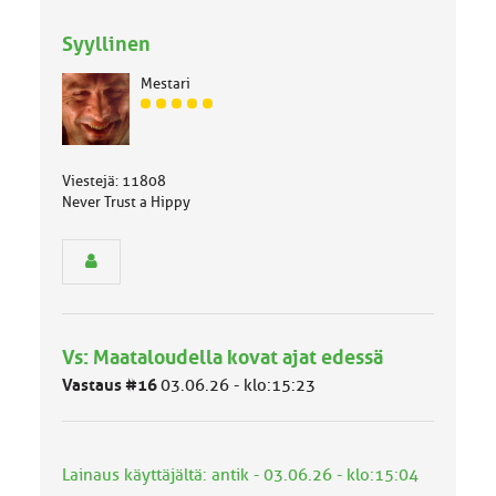
Syyllinen
Mestari
J
ä
s
e
Viestejä: 11808
n
Never Trust a Hippy
r
y
h
m
ä
l
u
Vs: Maataloudella kovat ajat edessä
o
k
Vastaus #16
03.06.26 - klo:15:23
k
a
:
Lainaus käyttäjältä: antik - 03.06.26 - klo:15:04