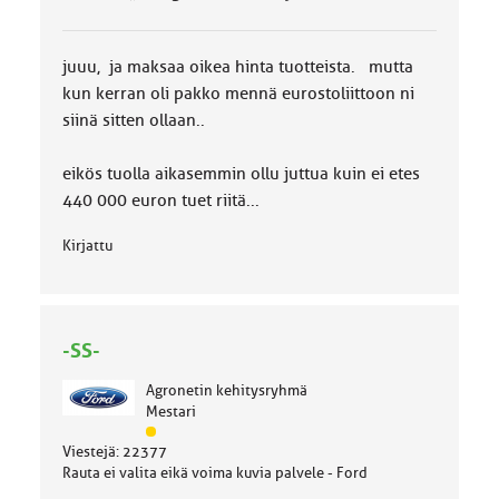
l
u
o
juuu, ja maksaa oikea hinta tuotteista. mutta
k
k
kun kerran oli pakko mennä eurostoliittoon ni
a
siinä sitten ollaan..
:
eikös tuolla aikasemmin ollu juttua kuin ei etes
440 000 euron tuet riitä...
Kirjattu
-SS-
Agronetin kehitysryhmä
Mestari
J
Viestejä: 22377
ä
Rauta ei valita eikä voima kuvia palvele - Ford
s