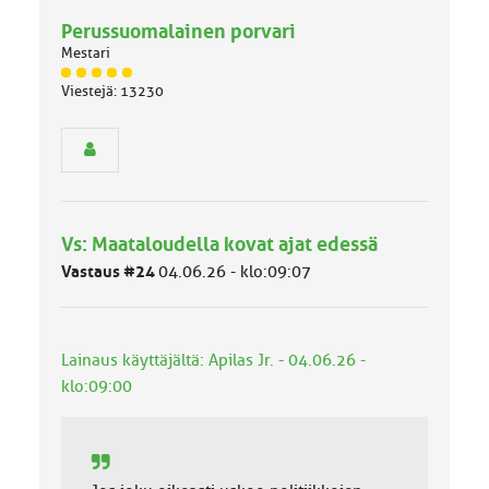
Perussuomalainen porvari
Mestari
J
Viestejä: 13230
ä
s
e
n
r
y
h
Vs: Maataloudella kovat ajat edessä
m
ä
Vastaus #24
04.06.26 - klo:09:07
l
u
o
k
Lainaus käyttäjältä: Apilas Jr. - 04.06.26 -
k
klo:09:00
a
: