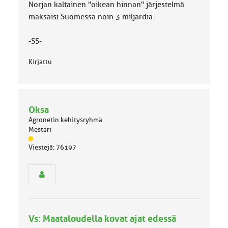
Norjan kaltainen "oikean hinnan" järjestelmä
maksaisi Suomessa noin 3 miljardia.
-SS-
Kirjattu
Oksa
Agronetin kehitysryhmä
Mestari
J
Viestejä: 76197
ä
s
e
n
r
y
h
Vs: Maataloudella kovat ajat edessä
m
ä