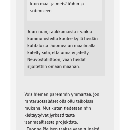
kuin maa- ja metsätöihin ja
sotimiseen.
Juuri noin, raukkamaista irvailua
kommunisteilta kuulee kyllä heidän
kohtalosta. Suomea on maailmalla
kiitelty siitä, että omia ei jätetty
Neuvostoliittoon, vaan heidät
sijoitettiin omaan maahan.
Vois hieman paremmin ymmärtää, jos
rantaruotsalaiset olis ollu talkoissa
mukana. Mut kuten tiedetään niin
kieltäytyivät jyrkästi tästä
isänmaallisesta projektista.
Tuonne Pielisen taakse vaan tulpaksi