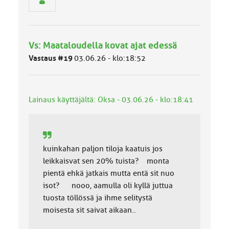
n
r
y
h
Vs: Maataloudella kovat ajat edessä
m
ä
Vastaus #19
03.06.26 - klo:18:52
l
u
o
k
Lainaus käyttäjältä: Oksa - 03.06.26 - klo:18:41
k
a
:
kuinkahan paljon tiloja kaatuis jos
leikkaisvat sen 20% tuista? monta
pientä ehkä jatkais mutta entä sit nuo
isot? nooo, aamulla oli kyllä juttua
tuosta töllössä ja ihme selitystä
moisesta sit saivat aikaan..