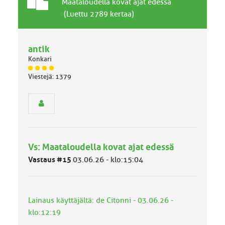
T
A
Maataloudella kovat ajat edessä
a
i
(Luettu 2789 kertaa)
v
h
a
e
l
antik
l
Konkari
i
n
J
Viestejä: 1379
ä
e
s
n
e
a
n
i
r
h
y
e
h
Vs: Maataloudella kovat ajat edessä
m
ä
Vastaus #15
03.06.26 - klo:15:04
l
u
o
k
Lainaus käyttäjältä: de Citonni - 03.06.26 -
k
klo:12:19
a
: