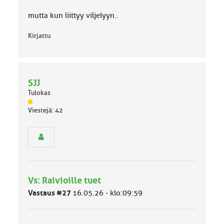
o
mutta kun liittyy viljelyyn..
k
k
Kirjattu
a
:
SJJ
Tulokas
J
Viestejä: 42
ä
s
e
n
r
y
h
Vs: Raivioille tuet
m
ä
Vastaus #27
16.05.26 - klo:09:59
l
u
o