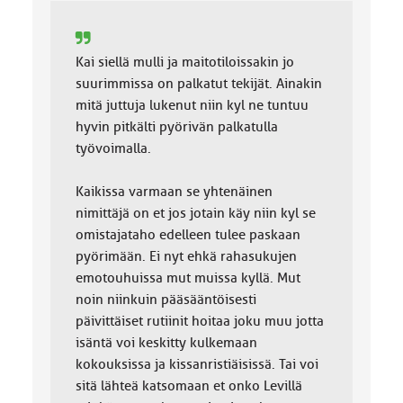
:
Kai siellä mulli ja maitotiloissakin jo
suurimmissa on palkatut tekijät. Ainakin
mitä juttuja lukenut niin kyl ne tuntuu
hyvin pitkälti pyörivän palkatulla
työvoimalla.
Kaikissa varmaan se yhtenäinen
nimittäjä on et jos jotain käy niin kyl se
omistajataho edelleen tulee paskaan
pyörimään. Ei nyt ehkä rahasukujen
emotouhuissa mut muissa kyllä. Mut
noin niinkuin pääsääntöisesti
päivittäiset rutiinit hoitaa joku muu jotta
isäntä voi keskitty kulkemaan
kokouksissa ja kissanristiäisissä. Tai voi
sitä lähteä katsomaan et onko Levillä