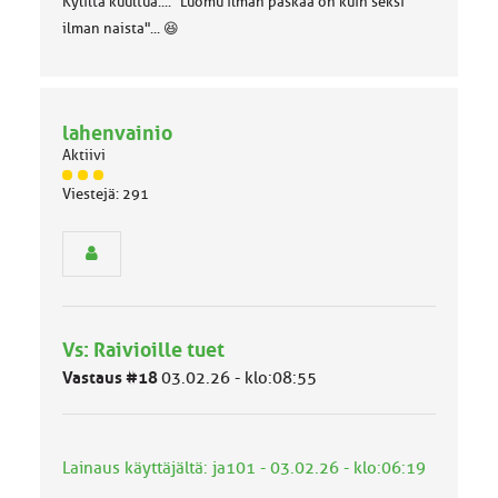
Kyliltä kuultua.... "Luomu ilman paskaa on kuin seksi
ilman naista"... 😆
lahenvainio
Aktiivi
J
Viestejä: 291
ä
s
e
n
r
y
h
Vs: Raivioille tuet
m
ä
Vastaus #18
03.02.26 - klo:08:55
l
u
o
k
Lainaus käyttäjältä: ja101 - 03.02.26 - klo:06:19
k
a