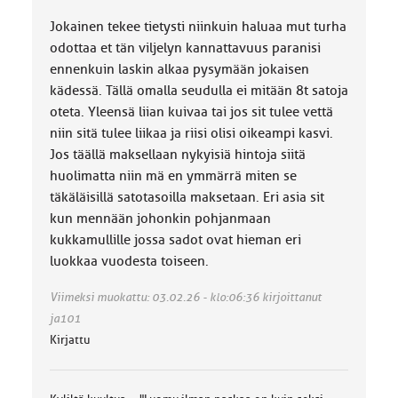
Jokainen tekee tietysti niinkuin haluaa mut turha
odottaa et tän viljelyn kannattavuus paranisi
ennenkuin laskin alkaa pysymään jokaisen
kädessä. Tällä omalla seudulla ei mitään 8t satoja
oteta. Yleensä liian kuivaa tai jos sit tulee vettä
niin sitä tulee liikaa ja riisi olisi oikeampi kasvi.
Jos täällä maksellaan nykyisiä hintoja siitä
huolimatta niin mä en ymmärrä miten se
täkäläisillä satotasoilla maksetaan. Eri asia sit
kun mennään johonkin pohjanmaan
kukkamullille jossa sadot ovat hieman eri
luokkaa vuodesta toiseen.
Viimeksi muokattu: 03.02.26 - klo:06:36 kirjoittanut
ja101
Kirjattu