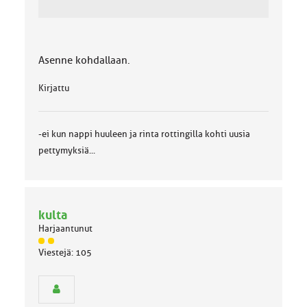
Asenne kohdallaan.
Kirjattu
-ei kun nappi huuleen ja rinta rottingilla kohti uusia
pettymyksiä...
kulta
Harjaantunut
J
Viestejä: 105
ä
s
e
n