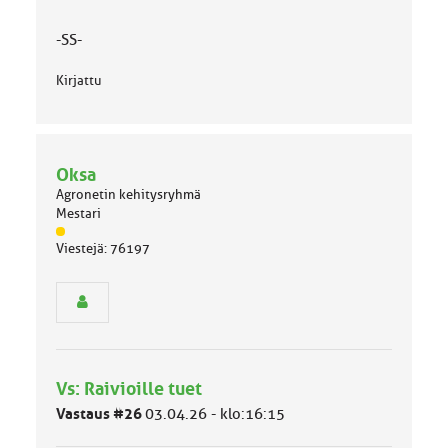
:
-SS-
Kirjattu
Oksa
Agronetin kehitysryhmä
Mestari
J
Viestejä: 76197
ä
s
e
n
r
y
h
Vs: Raivioille tuet
m
ä
Vastaus #26
03.04.26 - klo:16:15
l
u