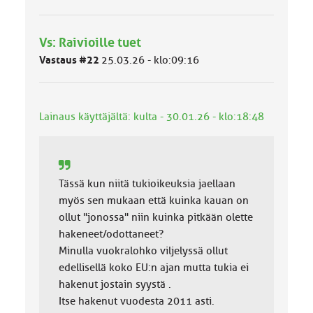
r
y
h
Vs: Raivioille tuet
m
ä
Vastaus #22
25.03.26 - klo:09:16
l
u
o
k
Lainaus käyttäjältä: kulta - 30.01.26 - klo:18:48
k
a
:
Tässä kun niitä tukioikeuksia jaellaan
myös sen mukaan että kuinka kauan on
ollut "jonossa" niin kuinka pitkään olette
hakeneet/odottaneet?
Minulla vuokralohko viljelyssä ollut
edellisellä koko EU:n ajan mutta tukia ei
hakenut jostain syystä .
Itse hakenut vuodesta 2011 asti.