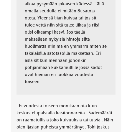
alkaa pysymään jokaisen kädessä. Tällä
omalla seudulla ei mitään 8t satoja
oteta. Yleensä liian kuivaa tai jos sit
tulee vettä niin sitä tulee liikaa ja riisi
olisi oikeampi kasvi. Jos täällä
maksellaan nykyisiä hintoja siitä
huolimatta niin mä en ymmärrä miten se
täkäläisillä satotasoilla maksetaan. Eri
asia sit kun mennään johonkin
pohjanmaan kukkamullille jossa sadot
ovat hieman eri luokkaa vuodesta
toiseen.
Ei vuodesta toiseen monikaan ota kuin
keskustelupalstalla kasitonnareita . Sademäärät
on raamatullisia joko kuivuuksia tai tulvia . Näin
olen Ijasjan puheista ymmärtänyt . Toki joskus