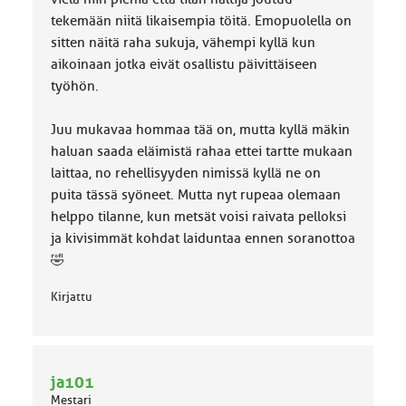
:
tekemään niitä likaisempia töitä. Emopuolella on
sitten näitä raha sukuja, vähempi kyllä kun
aikoinaan jotka eivät osallistu päivittäiseen
työhön.
Juu mukavaa hommaa tää on, mutta kyllä mäkin
haluan saada eläimistä rahaa ettei tartte mukaan
laittaa, no rehellisyyden nimissä kyllä ne on
puita tässä syöneet. Mutta nyt rupeaa olemaan
helppo tilanne, kun metsät voisi raivata pelloksi
ja kivisimmät kohdat laiduntaa ennen soranottoa
🤣
Kirjattu
ja101
Mestari