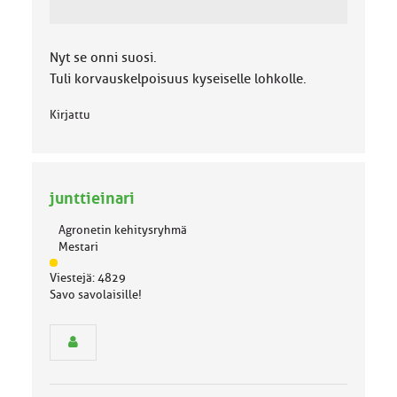
Nyt se onni suosi.
Tuli korvauskelpoisuus kyseiselle lohkolle.
Kirjattu
junttieinari
Agronetin kehitysryhmä
Mestari
J
Viestejä: 4829
ä
Savo savolaisille!
s
e
n
r
y
h