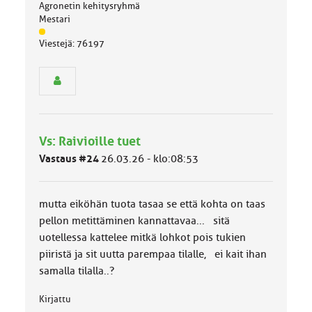
Agronetin kehitysryhmä
Mestari
J
Viestejä: 76197
ä
s
e
n
r
y
h
Vs: Raivioille tuet
m
ä
Vastaus #24
26.03.26 - klo:08:53
l
u
o
mutta eiköhän tuota tasaa se että kohta on taas
k
k
pellon metittäminen kannattavaa... sitä
a
uotellessa kattelee mitkä lohkot pois tukien
:
piiristä ja sit uutta parempaa tilalle, ei kait ihan
samalla tilalla..?
Kirjattu