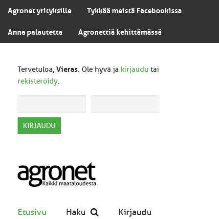
Agronet yrityksille
Tykkää meistä Facebookissa
Anna palautetta
Agronettiä kehittämässä
Tervetuloa,
Vieras
. Ole hyvä ja
kirjaudu
tai
rekisteröidy
.
Etusivu
Haku
Kirjaudu