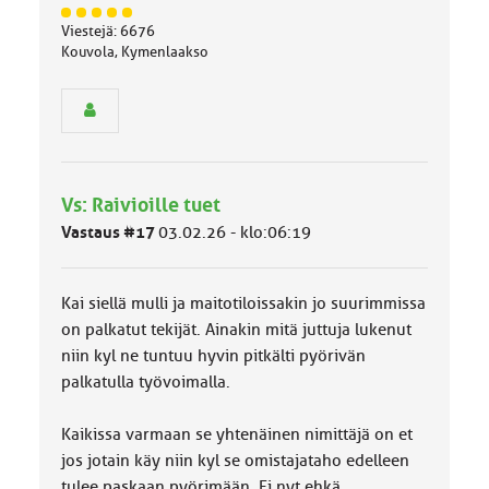
J
Viestejä: 6676
ä
Kouvola, Kymenlaakso
s
e
n
r
y
h
m
Vs: Raivioille tuet
ä
l
Vastaus #17
03.02.26 - klo:06:19
u
o
k
Kai siellä mulli ja maitotiloissakin jo suurimmissa
k
a
on palkatut tekijät. Ainakin mitä juttuja lukenut
:
niin kyl ne tuntuu hyvin pitkälti pyörivän
palkatulla työvoimalla.
Kaikissa varmaan se yhtenäinen nimittäjä on et
jos jotain käy niin kyl se omistajataho edelleen
tulee paskaan pyörimään. Ei nyt ehkä