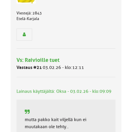
ä
s
Viestejä: 2843
e
Etelä-Karjala
n
r
y
h
m
ä
l
Vs: Raivioille tuet
u
o
Vastaus #21
03.02.26 - klo:12:11
k
k
a
:
Lainaus käyttäjältä: Oksa - 03.02.26 - klo:09:09
mutta pakko kait viljellä kun ei
muutakaan ole tehty..