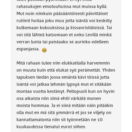
rahasukujen emotouhuissa mut muissa kyllä.
Mut noin niinkuin pääsääntöisesti päivittäiset
rutiinit hoitaa joku muu jotta isäntä voi keskitty
kulkemaan kokouksissa ja kissanristiäisissä. Tai
voi sitä lähteä katsomaan et onko Levillä minkä
verran lunta tai paistaako se aurinko edelleen
espanjassa.
Mitä rahaan tulee niin elukkatilalla harvemmin
on muuta kuin että elukat syö perämettät. Yhden
tapuksen tiedän jossa emäntä kävi töissä jotta
isäntä voi jatkaa lehmän lypsyä mut ei sitäkään
montaa vuotta kestänyt. Peltopuoli kun on hyvin
osa aikaista niin siinä ehtii värkätä monen
moista hommaa. Ja ei siinä mitään näin pitääkin
olla mut en mä sitä ymmärrä et jos se viljely on
kannattamatonta niin sit työnnetään ne 10
kuukaudessa tienatut eurot siihen.