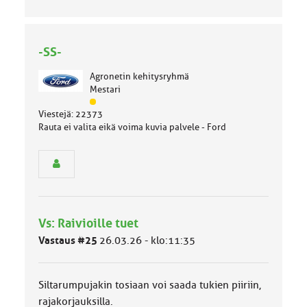
-SS-
Agronetin kehitysryhmä
Mestari
J
Viestejä: 22373
ä
Rauta ei valita eikä voima kuvia palvele - Ford
s
e
n
r
y
h
m
Vs: Raivioille tuet
ä
l
Vastaus #25
26.03.26 - klo:11:35
u
o
k
Siltarumpujakin tosiaan voi saada tukien piiriin,
k
a
rajakorjauksilla.