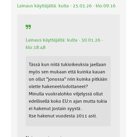
k
Lainaus käyttäjältä: kulta - 25.03.26 - klo:09:16
k
a
:
Lainaus käyttäjältä: kulta - 30.01.26 -
klo:18:48
Tässä kun niitä tukioikeuksia jaellaan
myös sen mukaan että kuinka kauan
on ollut "jonossa" niin kuinka pitkään
olette hakeneet/odottaneet?
Minulla vuokralohko viljelyssä ollut
edellisellä koko EU:n ajan mutta tukia
ei hakenut jostain syystä .
Itse hakenut vuodesta 2011 asti.