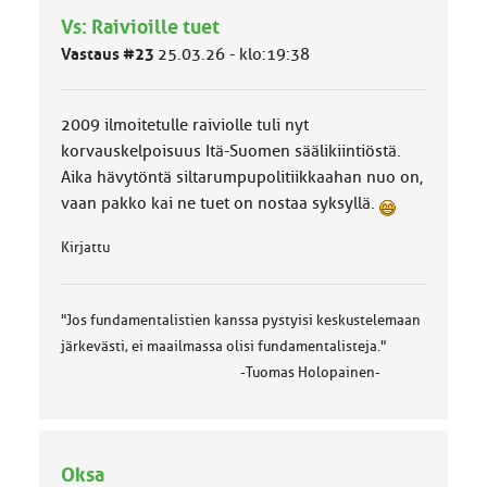
m
Vs: Raivioille tuet
ä
l
Vastaus #23
25.03.26 - klo:19:38
u
o
k
2009 ilmoitetulle raiviolle tuli nyt
k
a
korvauskelpoisuus Itä-Suomen säälikiintiöstä.
:
Aika hävytöntä siltarumpupolitiikkaahan nuo on,
vaan pakko kai ne tuet on nostaa syksyllä.
Kirjattu
"Jos fundamentalistien kanssa pystyisi keskustelemaan
järkevästi, ei maailmassa olisi fundamentalisteja."
-Tuomas Holopainen-
Oksa