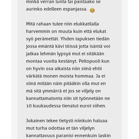
minkä verran lunta tai paistaako se
aurinko edelleen espanjassa.
Mitä rahaan tulee niin elukkatilalla
harvemmin on muuta kuin että elukat
syö perämettät. Yhden tapuksen tiedän
jossa emäntä kävi töissä jotta isäntä voi
jatkaa lehmän lypsyä mut ei sitäkään
montaa vuotta kestänyt. Peltopuoli kun
on hyvin osa aikaista niin siinä ehtii
värkätä monen moista hommaa. Ja ei
siinä mitään näin pitääkin olla mut en
mä sitä ymmärrä et jos se viljely on
kannattamatonta niin sit työnnetään ne
10 kuukaudessa tienatut eurot siihen.
Jokainen tekee tietysti niinkuin haluaa
mut turha odottaa et tän viljelyn
kannattavuus paranisi ennenkuin laskin