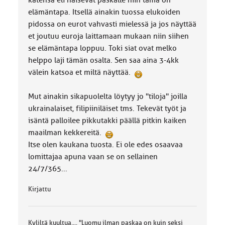
kätensä eli haisevat paskalle niin tämä on
elämäntapa. Itsellä ainakin tuossa elukoiden
pidossa on eurot vahvasti mielessä ja jos näyttää
et joutuu euroja laittamaan mukaan niin siihen
se elämäntapa loppuu. Toki siat ovat melko
helppo laji tämän osalta. Sen saa aina 3-4kk
välein katsoa et miltä näyttää.
Mut ainakin sikapuolelta löytyy jo "tiloja" joilla
ukrainalaiset, filipiiniläiset tms. Tekevät työt ja
isäntä palloilee pikkutakki päällä pitkin kaiken
maailman kekkereitä.
Itse olen kaukana tuosta. Ei ole edes osaavaa
lomittajaa apuna vaan se on sellainen
24/7/365...
Kirjattu
Kyliltä kuultua.... "Luomu ilman paskaa on kuin seksi