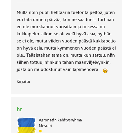
u
o
Mulla noin puoli hehtaaria tuetonta peltoa, joten
k
k
voi tätä onnen päivää, kun ne saa tuet.. Turhaan
a
en ole murskannut vuosittain ja toisessa oli
:
kukkapelto silloin se oli vielä hyvä asia, nythän
se ei ole, mutta viiden vuoden päästä kukkapelto
on hyvä asia, mutta kymmenen vuoden päästä ei
ole.. Tälläistähän tämä on, mutta kun sattuu, niin
siihen tottuu, niinkuin tähän maanviljelyynkin,
josta on muodostunut vain läpimenoerä..
Kirjattu
ht
Agronetin kehitysryhmä
Mestari
J