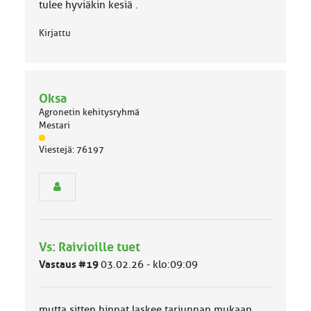
tulee hyviäkin kesiä .
Kirjattu
Oksa
Agronetin kehitysryhmä
Mestari
J
Viestejä: 76197
ä
s
e
n
r
y
h
Vs: Raivioille tuet
m
ä
Vastaus #19
03.02.26 - klo:09:09
l
u
o
mutta sitten hinnat laskee tarjunnan mukaan..