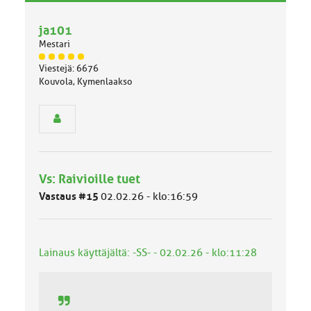
v
h
a
ja101
e
l
Mestari
l
J
i
Viestejä: 6676
ä
n
Kouvola, Kymenlaakso
s
e
e
n
n
a
r
i
y
h
h
e
m
Vs: Raivioille tuet
ä
l
Vastaus #15
02.02.26 - klo:16:59
u
o
k
k
Lainaus käyttäjältä: -SS- - 02.02.26 - klo:11:28
a
: