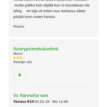
k
k
mutta pakko kait viljellä kun ei muutakaan ole
a
tehty.. en tiijä sit miten nuo metiassa olleet
:
pärjää tuon uuten kanssa..
Kirjattu
Ruisrypsimohralvehnä
Aktiivi
J
Viestejä: 465
ä
s
e
n
r
y
h
Vs: Raivioille tuet
m
ä
Vastaus #20
03.02.26 - klo:12:06
l