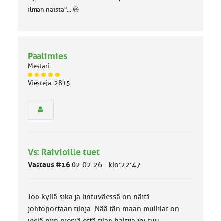
ilman naista"... 😆
Paalimies
Mestari
J
Viestejä: 2815
ä
s
e
n
r
y
h
Vs: Raivioille tuet
m
ä
Vastaus #16
02.02.26 - klo:22:47
l
u
o
Joo kyllä sika ja lintuväessä on näitä
k
k
johtoportaan tiloja. Nää tän maan mullilat on
a
vielä niin pieniä että tilan haltija joutuu